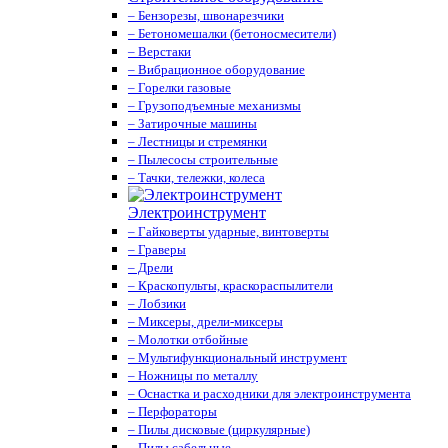
– Бензорезы, швонарезчики
– Бетономешалки (бетоносмесители)
– Верстаки
– Вибрационное оборудование
– Горелки газовые
– Грузоподъемные механизмы
– Затирочные машины
– Лестницы и стремянки
– Пылесосы строительные
– Тачки, тележки, колеса
Электроинструмент
– Гайковерты ударные, винтоверты
– Граверы
– Дрели
– Краскопульты, краскораспылители
– Лобзики
– Миксеры, дрели-миксеры
– Молотки отбойные
– Мультифункциональный инструмент
– Ножницы по металлу
– Оснастка и расходники для электроинструмента
– Перфораторы
– Пилы дисковые (циркулярные)
– Пилы сабельные