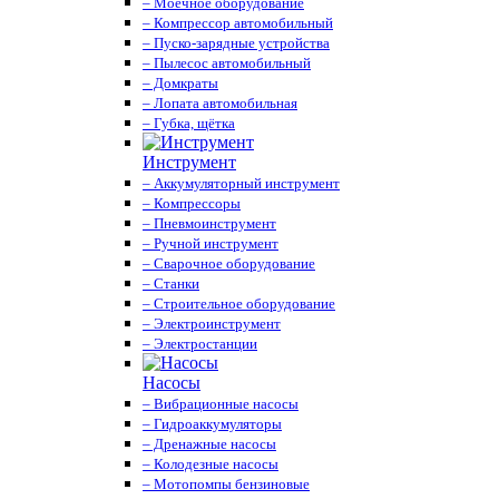
– Моечное оборудование
– Компрессор автомобильный
– Пуско-зарядные устройства
– Пылесос автомобильный
– Домкраты
– Лопата автомобильная
– Губка, щётка
Инструмент
– Аккумуляторный инструмент
– Компрессоры
– Пневмоинструмент
– Ручной инструмент
– Сварочное оборудование
– Станки
– Строительное оборудование
– Электроинструмент
– Электростанции
Насосы
– Вибрационные насосы
– Гидроаккумуляторы
– Дренажные насосы
– Колодезные насосы
– Мотопомпы бензиновые