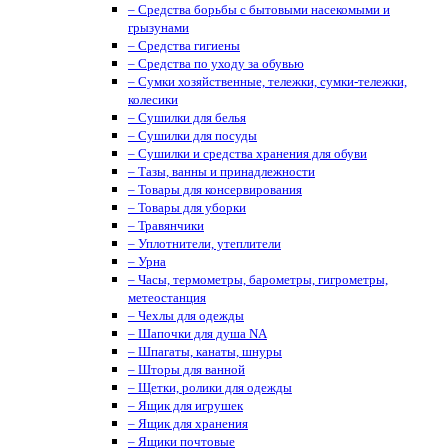
– Средства борьбы с бытовыми насекомыми и
грызунами
– Средства гигиены
– Средства по уходу за обувью
– Сумки хозяйственные, тележки, сумки-тележки,
колесики
– Сушилки для белья
– Сушилки для посуды
– Сушилки и средства хранения для обуви
– Тазы, ванны и принадлежности
– Товары для консервирования
– Товары для уборки
– Травянчики
– Уплотнители, утеплители
– Урна
– Часы, термометры, барометры, гигрометры,
метеостанция
– Чехлы для одежды
– Шапочки для душа NA
– Шпагаты, канаты, шнуры
– Шторы для ванной
– Щетки, ролики для одежды
– Ящик для игрушек
– Ящик для хранения
– Ящики почтовые