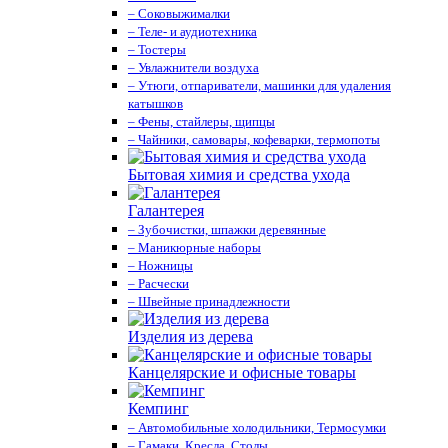
– Соковыжималки
– Теле- и аудиотехника
– Тостеры
– Увлажнители воздуха
– Утюги, отпариватели, машинки для удаления
катышков
– Фены, стайлеры, щипцы
– Чайники, самовары, кофеварки, термопоты
Бытовая химия и средства ухода
Галантерея
– Зубочистки, шпажки деревянные
– Маникюрные наборы
– Ножницы
– Расчески
– Швейные принадлежности
Изделия из дерева
Канцелярские и офисные товары
Кемпинг
– Автомобильные холодильники, Термосумки
– Гамаки, Кресла, Столы