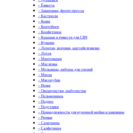
– Ёмкость
– Заварники, френч-прессы
– Кастрюли
– Ковш
– Контейнер
– Конфетница
– Крышки и ёмкости для СВЧ
– Кувшин
– Лопатки, венчики, картофелемялки
– Лоток
– Мантоварки
– Масленка
– Мельницы, наборы для специй
– Миска
– Мясорубки
– Ножи
– Овощечистки, рыбочистки
– Пельменница
– Поднос
– Подставки
– Принадлежности для кухонной мойки и раковины
– Рюмки
– Салатницы
– Салфетница