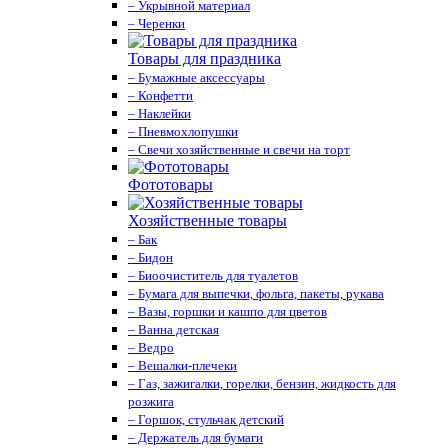
– Укрывной материал
– Черенки
Товары для праздника
– Бумажные аксессуары
– Конфетти
– Наклейки
– Пневмохлопушки
– Свечи хозяйственные и свечи на торт
Фототовары
Хозяйственные товары
– Бак
– Бидон
– Биоочиститель для туалетов
– Бумага для выпечки, фольга, пакеты, рукава
– Вазы, горшки и кашпо для цветов
– Ванна детская
– Ведро
– Вешалки-плечеки
– Газ, зажигалки, горелки, бензин, жидкость для
розжига
– Горшок, стульчак детский
– Держатель для бумаги