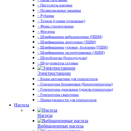
– Пистолеты клеевые
– Полировальные машины
– Рубанки
– Точила (станки точильные)
– Фены строительные
– Фрезеры
– Шлифмашины вибрационные (ПШМ)
– Шлифмашины ленточные (ЛШМ)
– Шлифмашины угловые, болгарки (УШМ)
– Шлифмашины эксцентриковые (ЭШМ)
– Штроборезы (бороздоделы)
– Шуруповерты сетевые
Электростанции
– Блоки автоматики для генераторов
– Генераторы бензиновые (бензогенераторы)
– Генераторы дизельные (дизель-генераторы)
– Генераторы сварочные
– Принадлежности для генераторов
Насосы
Насосы
Вибрационные насосы