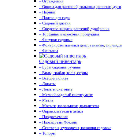
– Ограждения
– Опоры для растений, колышки, решетки, дуги
– Парник
– Плитка для сада
– Садовый дизайн
– Средства защиты растений, удобрения
– Торфяная и кокосовая продукция
– Фигурки садовые
– Фонари, светильники декоративные, гирлянды
– Фонтаны
Садовый инвентарь
– Буры садовые ручные
– Вилы, грабли, косы, серпы
– Всё для полива
– Лопаты
– Лопаты снеговые
– Мелкий садовый инструмент
– Метла
– Мотыги, полольники, рыхлители
– Опрыскиватели и лейки
– Плодосъемник
– Плоскорезы Фокина
– Секаторы, сучкорезы, ножовки садовые
– Топоры