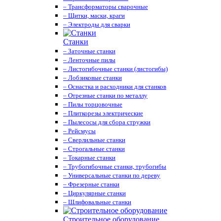
– Трансформаторы сварочные
– Щитки, маски, краги
– Электроды для сварки
Станки
– Заточные станки
– Ленточные пилы
– Листогибочные станки (листогибы)
– Лобзиковые станки
– Оснастка и расходники для станков
– Отрезные станки по металлу
– Пилы торцовочные
– Плиткорезы электрические
– Пылесосы для сбора стружки
– Рейсмусы
– Сверлильные станки
– Строгальные станки
– Токарные станки
– Трубогибочные станки, трубогибы
– Универсальные станки по дереву
– Фрезерные станки
– Циркулярные станки
– Шлифовальные станки
Строительное оборудование