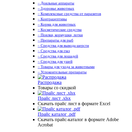
– Доильные аппараты
– Здоровье животных
– Комплексные средства от паразитов
– Контрацептивы
– Корма для животных
– Косметические средства
– Поилки, кормушки, лотки
– Препараты для рыб
– Средства для вывода шерсти
– Средства для глаз
– Средства для лошадей
– Средства для ушей
– Товары для ухода за животными
– Успокоительные препараты
Распродажа
Товары со скидкой
Прайс лист .xlsx
Скачать прайс лист в формате Excel
Прайс каталог .pdf
Скачать прайс-каталог в формате Adobe
Acrobat