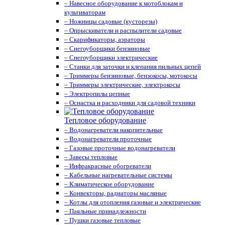
– Навесное оборудование к мотоблокам и
культиваторам
– Ножницы садовые (кусторезы)
– Опрыскиватели и распылители садовые
– Скарификаторы, аэраторы
– Снегоуборщики бензиновые
– Снегоуборщики электрические
– Станки для заточки и клепания пильных цепей
– Триммеры бензиновые, бензокосы, мотокосы
– Триммеры электрические, электрокосы
– Электропилы цепные
– Оснастка и расходники для садовой техники
Тепловое оборудование
– Водонагреватели накопительные
– Водонагреватели проточные
– Газовые проточные водонагреватели
– Завесы тепловые
– Инфракрасные обогреватели
– Кабельные нагревательные системы
– Климатическое оборудование
– Конвекторы, радиаторы масляные
– Котлы для отопления газовые и электрические
– Паяльные принадлежности
– Пушки газовые тепловые