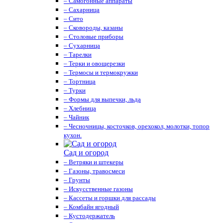
– Самогонные аппараты
– Сахарница
– Сито
– Сковороды, казаны
– Столовые приборы
– Сухарница
– Тарелки
– Терки и овощерезки
– Термосы и термокружки
– Тортница
– Турки
– Формы для выпечки, льда
– Хлебница
– Чайник
– Чесночницы, косточков, орехокол, молотки, топор
кухон.
Сад и огород
– Ветряки и штекеры
– Газоны, травосмеси
– Грунты
– Искусственные газоны
– Кассеты и горшки для рассады
– Комбайн ягодный
– Кустодержатель