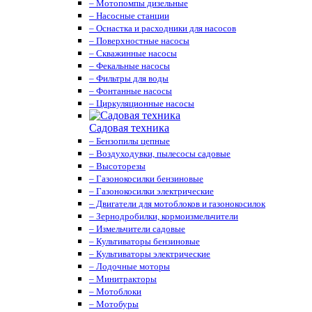
– Мотопомпы дизельные
– Насосные станции
– Оснастка и расходники для насосов
– Поверхностные насосы
– Скважинные насосы
– Фекальные насосы
– Фильтры для воды
– Фонтанные насосы
– Циркуляционные насосы
Садовая техника
– Бензопилы цепные
– Воздуходувки, пылесосы садовые
– Высоторезы
– Газонокосилки бензиновые
– Газонокосилки электрические
– Двигатели для мотоблоков и газонокосилок
– Зернодробилки, кормоизмельчители
– Измельчители садовые
– Культиваторы бензиновые
– Культиваторы электрические
– Лодочные моторы
– Минитракторы
– Мотоблоки
– Мотобуры