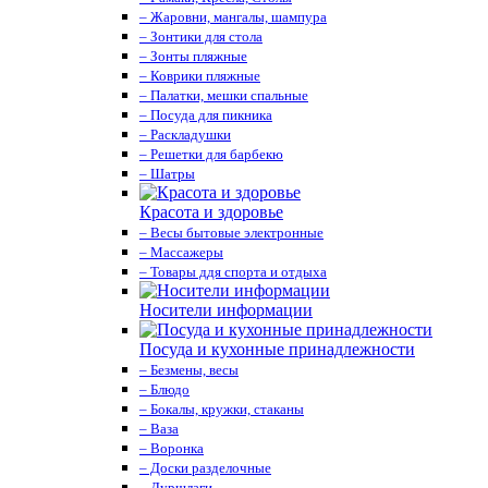
– Жаровни, мангалы, шампура
– Зонтики для стола
– Зонты пляжные
– Коврики пляжные
– Палатки, мешки спальные
– Посуда для пикника
– Раскладушки
– Решетки для барбекю
– Шатры
Красота и здоровье
– Весы бытовые электронные
– Массажеры
– Товары ддя спорта и отдыха
Носители информации
Посуда и кухонные принадлежности
– Безмены, весы
– Блюдо
– Бокалы, кружки, стаканы
– Ваза
– Воронка
– Доски разделочные
– Дуршлаги