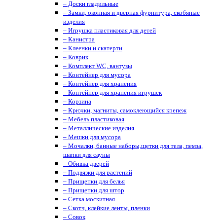
– Доски гладильные
– Замки, оконная и дверная фурнитура, скобяные
изделия
– Игрушка пластиковая для детей
– Канистра
– Клеенки и скатерти
– Коврик
– Комплект WC, вантузы
– Контейнер для мусора
– Контейнер для хранения
– Контейнер для хранения игрушек
– Корзина
– Крючки, магниты, cамоклеющийся крепеж
– Мебель пластиковая
– Металлические изделия
– Мешки для мусора
– Мочалки, банные наборы,щетки для тела, пемза,
шапки для сауны
– Обивка дверей
– Подвязки для растений
– Прищепки для белья
– Прищепки для штор
– Сетка москитная
– Скотч, клейкие ленты, пленки
– Совок