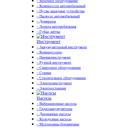
– Моечное оборудование
– Компрессор автомобильный
– Пуско-зарядные устройства
– Пылесос автомобильный
– Домкраты
– Лопата автомобильная
– Губка, щётка
Инструмент
– Аккумуляторный инструмент
– Компрессоры
– Пневмоинструмент
– Ручной инструмент
– Сварочное оборудование
– Станки
– Строительное оборудование
– Электроинструмент
– Электростанции
Насосы
– Вибрационные насосы
– Гидроаккумуляторы
– Дренажные насосы
– Колодезные насосы
– Мотопомпы бензиновые