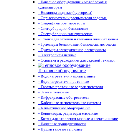
– Навесное оборудование к мотоблокам и
культиваторам
– Ножницы садовые (кусторезы)
– Опрыскиватели и распылители садовые
– Скарификаторы, аэраторы
– Снегоуборщики бензиновые
– Снегоуборщики электрические
– Станки для заточки и клепания пильных цепей
– Триммеры бензиновые, бензокосы, мотокосы
– Триммеры электрические, электрокосы
– Электропилы цепные
– Оснастка и расходники для садовой техники
Тепловое оборудование
– Водонагреватели накопительные
– Водонагреватели проточные
– Газовые проточные водонагреватели
– Завесы тепловые
– Инфракрасные обогреватели
– Кабельные нагревательные системы
– Климатическое оборудование
– Конвекторы, радиаторы масляные
– Котлы для отопления газовые и электрические
– Паяльные принадлежности
– Пушки газовые тепловые