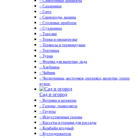
– Самогонные аппараты
– Сахарница
– Сито
– Сковороды, казаны
– Столовые приборы
– Сухарница
– Тарелки
– Терки и овощерезки
– Термосы и термокружки
– Тортница
– Турки
– Формы для выпечки, льда
– Хлебница
– Чайник
– Чесночницы, косточков, орехокол, молотки, топор
кухон.
Сад и огород
– Ветряки и штекеры
– Газоны, травосмеси
– Грунты
– Искусственные газоны
– Кассеты и горшки для рассады
– Комбайн ягодный
– Кустодержатель