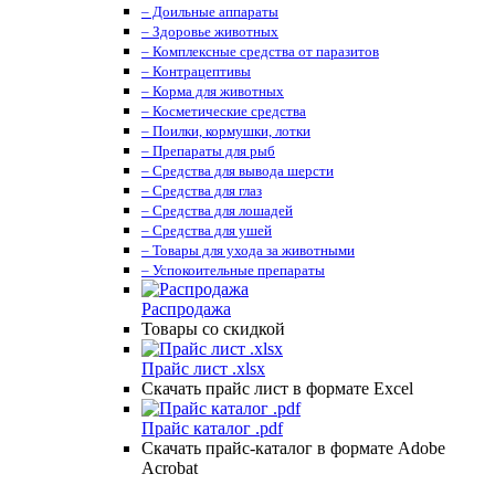
– Доильные аппараты
– Здоровье животных
– Комплексные средства от паразитов
– Контрацептивы
– Корма для животных
– Косметические средства
– Поилки, кормушки, лотки
– Препараты для рыб
– Средства для вывода шерсти
– Средства для глаз
– Средства для лошадей
– Средства для ушей
– Товары для ухода за животными
– Успокоительные препараты
Распродажа
Товары со скидкой
Прайс лист .xlsx
Скачать прайс лист в формате Excel
Прайс каталог .pdf
Скачать прайс-каталог в формате Adobe
Acrobat