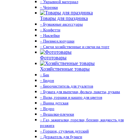
– Укрывной материал
– Черенки
Товары для праздника
– Бумажные аксессуары
– Конфетти
– Наклейки
– Пневмохлопушки
– Свечи хозяйственные и свечи на торт
Фототовары
Хозяйственные товары
– Бак
– Бидон
– Биоочиститель для туалетов
– Бумага для выпечки, фольга, пакеты, рукава
– Вазы, горшки и кашпо для цветов
– Ванна детская
– Ведро
– Вешалки-плечеки
– Газ, зажигалки, горелки, бензин, жидкость для
розжига
– Горшок, стульчак детский
– Держатель для бумаги