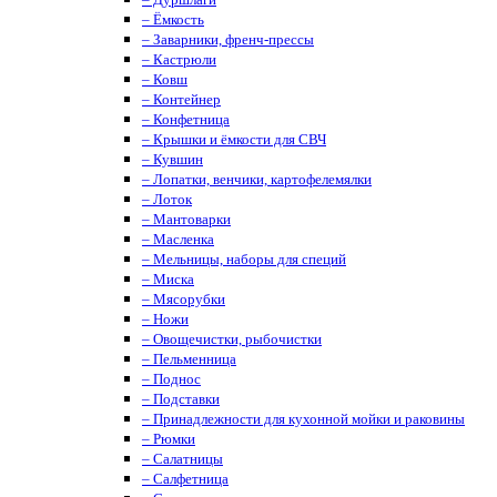
– Ёмкость
– Заварники, френч-прессы
– Кастрюли
– Ковш
– Контейнер
– Конфетница
– Крышки и ёмкости для СВЧ
– Кувшин
– Лопатки, венчики, картофелемялки
– Лоток
– Мантоварки
– Масленка
– Мельницы, наборы для специй
– Миска
– Мясорубки
– Ножи
– Овощечистки, рыбочистки
– Пельменница
– Поднос
– Подставки
– Принадлежности для кухонной мойки и раковины
– Рюмки
– Салатницы
– Салфетница