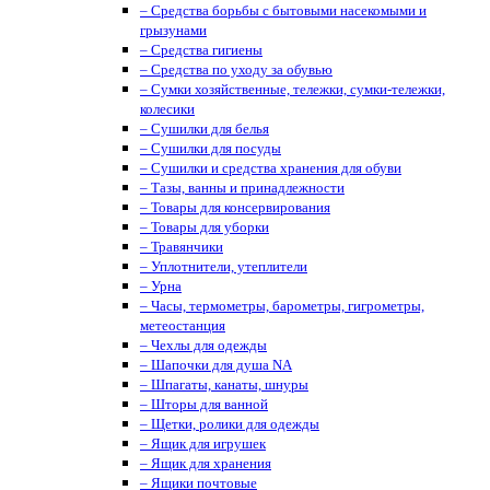
– Средства борьбы с бытовыми насекомыми и
грызунами
– Средства гигиены
– Средства по уходу за обувью
– Сумки хозяйственные, тележки, сумки-тележки,
колесики
– Сушилки для белья
– Сушилки для посуды
– Сушилки и средства хранения для обуви
– Тазы, ванны и принадлежности
– Товары для консервирования
– Товары для уборки
– Травянчики
– Уплотнители, утеплители
– Урна
– Часы, термометры, барометры, гигрометры,
метеостанция
– Чехлы для одежды
– Шапочки для душа NA
– Шпагаты, канаты, шнуры
– Шторы для ванной
– Щетки, ролики для одежды
– Ящик для игрушек
– Ящик для хранения
– Ящики почтовые