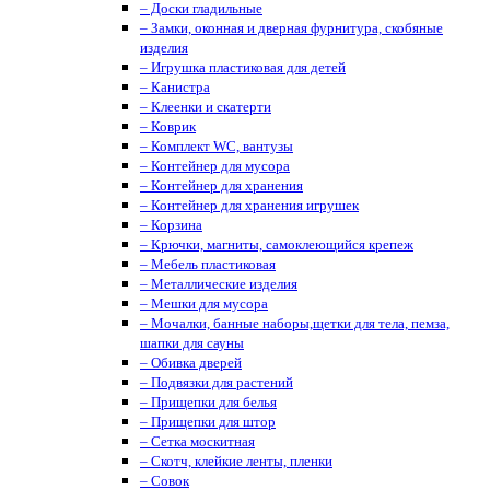
– Доски гладильные
– Замки, оконная и дверная фурнитура, скобяные
изделия
– Игрушка пластиковая для детей
– Канистра
– Клеенки и скатерти
– Коврик
– Комплект WC, вантузы
– Контейнер для мусора
– Контейнер для хранения
– Контейнер для хранения игрушек
– Корзина
– Крючки, магниты, cамоклеющийся крепеж
– Мебель пластиковая
– Металлические изделия
– Мешки для мусора
– Мочалки, банные наборы,щетки для тела, пемза,
шапки для сауны
– Обивка дверей
– Подвязки для растений
– Прищепки для белья
– Прищепки для штор
– Сетка москитная
– Скотч, клейкие ленты, пленки
– Совок