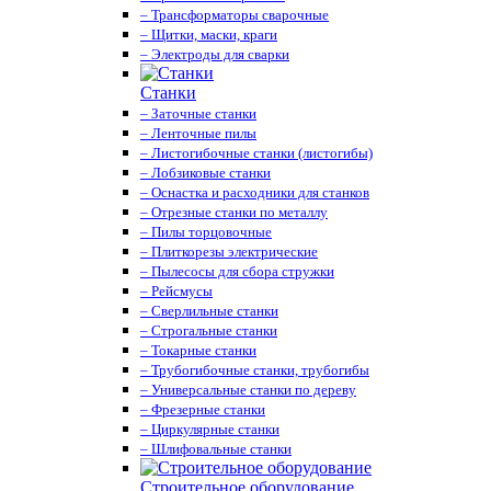
– Трансформаторы сварочные
– Щитки, маски, краги
– Электроды для сварки
Станки
– Заточные станки
– Ленточные пилы
– Листогибочные станки (листогибы)
– Лобзиковые станки
– Оснастка и расходники для станков
– Отрезные станки по металлу
– Пилы торцовочные
– Плиткорезы электрические
– Пылесосы для сбора стружки
– Рейсмусы
– Сверлильные станки
– Строгальные станки
– Токарные станки
– Трубогибочные станки, трубогибы
– Универсальные станки по дереву
– Фрезерные станки
– Циркулярные станки
– Шлифовальные станки
Строительное оборудование