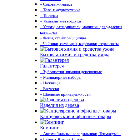
– Соковыжималки
– Теле- и аудиотехника
– Тостеры
– Увлажнители воздуха
– Утюги, отпариватели, машинки для удаления
катышков
– Фены, стайлеры, щипцы
– Чайники, самовары, кофеварки, термопоты
Бытовая химия и средства ухода
Галантерея
– Зубочистки, шпажки деревянные
– Маникюрные наборы
– Ножницы
– Расчески
– Швейные принадлежности
Изделия из дерева
Канцелярские и офисные товары
Кемпинг
– Автомобильные холодильники, Термосумки
– Гамаки, Кресла, Столы