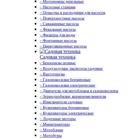
– Мотопомпы дизельные
– Насосные станции
– Оснастка и расходники для насосов
– Поверхностные насосы
– Скважинные насосы
– Фекальные насосы
– Фильтры для воды
– Фонтанные насосы
– Циркуляционные насосы
Садовая техника
– Бензопилы цепные
– Воздуходувки, пылесосы садовые
– Высоторезы
– Газонокосилки бензиновые
– Газонокосилки электрические
– Двигатели для мотоблоков и газонокосилок
– Зернодробилки, кормоизмельчители
– Измельчители садовые
– Культиваторы бензиновые
– Культиваторы электрические
– Лодочные моторы
– Минитракторы
– Мотоблоки
– Мотобуры