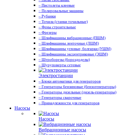
– Пистолеты клеевые
– Полировальные машины
– Рубанки
– Точила (станки точильные)
– Фены строительные
– Фрезеры
– Шлифмашины вибрационные (ПШМ)
– Шлифмашины ленточные (ЛШМ)
– Шлифмашины угловые, болгарки (УШМ)
– Шлифмашины эксцентриковые (ЭШМ)
– Штроборезы (бороздоделы)
– Шуруповерты сетевые
Электростанции
– Блоки автоматики для генераторов
– Генераторы бензиновые (бензогенераторы)
– Генераторы дизельные (дизель-генераторы)
– Генераторы сварочные
– Принадлежности для генераторов
Насосы
Насосы
Вибрационные насосы