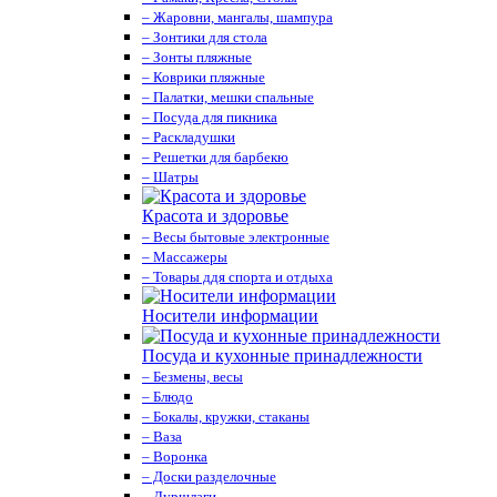
– Жаровни, мангалы, шампура
– Зонтики для стола
– Зонты пляжные
– Коврики пляжные
– Палатки, мешки спальные
– Посуда для пикника
– Раскладушки
– Решетки для барбекю
– Шатры
Красота и здоровье
– Весы бытовые электронные
– Массажеры
– Товары ддя спорта и отдыха
Носители информации
Посуда и кухонные принадлежности
– Безмены, весы
– Блюдо
– Бокалы, кружки, стаканы
– Ваза
– Воронка
– Доски разделочные
– Дуршлаги