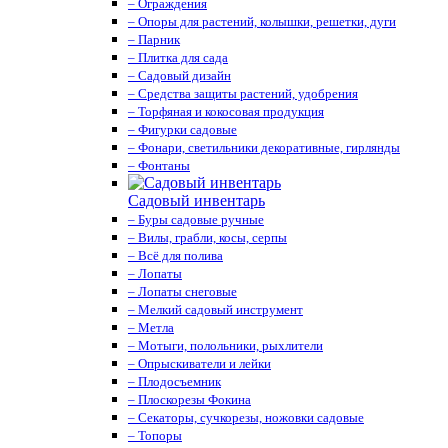
– Ограждения
– Опоры для растений, колышки, решетки, дуги
– Парник
– Плитка для сада
– Садовый дизайн
– Средства защиты растений, удобрения
– Торфяная и кокосовая продукция
– Фигурки садовые
– Фонари, светильники декоративные, гирлянды
– Фонтаны
Садовый инвентарь
– Буры садовые ручные
– Вилы, грабли, косы, серпы
– Всё для полива
– Лопаты
– Лопаты снеговые
– Мелкий садовый инструмент
– Метла
– Мотыги, полольники, рыхлители
– Опрыскиватели и лейки
– Плодосъемник
– Плоскорезы Фокина
– Секаторы, сучкорезы, ножовки садовые
– Топоры