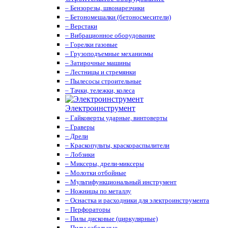
– Бензорезы, швонарезчики
– Бетономешалки (бетоносмесители)
– Верстаки
– Вибрационное оборудование
– Горелки газовые
– Грузоподъемные механизмы
– Затирочные машины
– Лестницы и стремянки
– Пылесосы строительные
– Тачки, тележки, колеса
Электроинструмент
– Гайковерты ударные, винтоверты
– Граверы
– Дрели
– Краскопульты, краскораспылители
– Лобзики
– Миксеры, дрели-миксеры
– Молотки отбойные
– Мультифункциональный инструмент
– Ножницы по металлу
– Оснастка и расходники для электроинструмента
– Перфораторы
– Пилы дисковые (циркулярные)
– Пилы сабельные