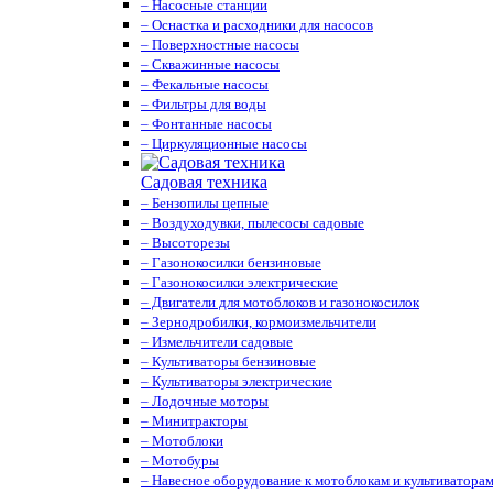
– Насосные станции
– Оснастка и расходники для насосов
– Поверхностные насосы
– Скважинные насосы
– Фекальные насосы
– Фильтры для воды
– Фонтанные насосы
– Циркуляционные насосы
Садовая техника
– Бензопилы цепные
– Воздуходувки, пылесосы садовые
– Высоторезы
– Газонокосилки бензиновые
– Газонокосилки электрические
– Двигатели для мотоблоков и газонокосилок
– Зернодробилки, кормоизмельчители
– Измельчители садовые
– Культиваторы бензиновые
– Культиваторы электрические
– Лодочные моторы
– Минитракторы
– Мотоблоки
– Мотобуры
– Навесное оборудование к мотоблокам и культиватора