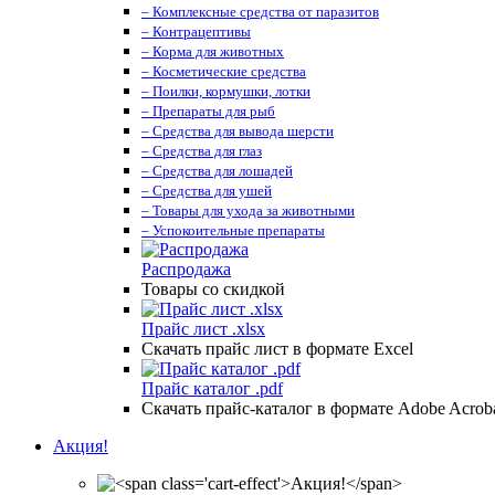
– Комплексные средства от паразитов
– Контрацептивы
– Корма для животных
– Косметические средства
– Поилки, кормушки, лотки
– Препараты для рыб
– Средства для вывода шерсти
– Средства для глаз
– Средства для лошадей
– Средства для ушей
– Товары для ухода за животными
– Успокоительные препараты
Распродажа
Товары со скидкой
Прайс лист .xlsx
Скачать прайс лист в формате Excel
Прайс каталог .pdf
Скачать прайс-каталог в формате Adobe Acrob
Акция!