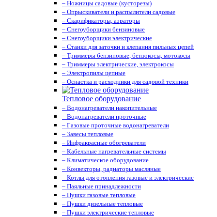
– Ножницы садовые (кусторезы)
– Опрыскиватели и распылители садовые
– Скарификаторы, аэраторы
– Снегоуборщики бензиновые
– Снегоуборщики электрические
– Станки для заточки и клепания пильных цепей
– Триммеры бензиновые, бензокосы, мотокосы
– Триммеры электрические, электрокосы
– Электропилы цепные
– Оснастка и расходники для садовой техники
Тепловое оборудование
– Водонагреватели накопительные
– Водонагреватели проточные
– Газовые проточные водонагреватели
– Завесы тепловые
– Инфракрасные обогреватели
– Кабельные нагревательные системы
– Климатическое оборудование
– Конвекторы, радиаторы масляные
– Котлы для отопления газовые и электрические
– Паяльные принадлежности
– Пушки газовые тепловые
– Пушки дизельные тепловые
– Пушки электрические тепловые