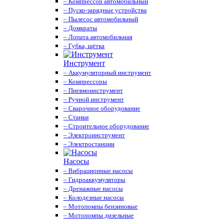
– Компрессор автомобильный
– Пуско-зарядные устройства
– Пылесос автомобильный
– Домкраты
– Лопата автомобильная
– Губка, щётка
Инструмент
– Аккумуляторный инструмент
– Компрессоры
– Пневмоинструмент
– Ручной инструмент
– Сварочное оборудование
– Станки
– Строительное оборудование
– Электроинструмент
– Электростанции
Насосы
– Вибрационные насосы
– Гидроаккумуляторы
– Дренажные насосы
– Колодезные насосы
– Мотопомпы бензиновые
– Мотопомпы дизельные