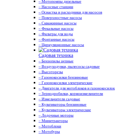
– Мотопомпы дизельные
– Насосные станции
– Оснастка и расходники для насосов
– Поверхностные насосы
– Скважинные насосы
– Фекальные насосы
– Фильтры для воды
– Фонтанные насосы
– Циркуляционные насосы
Садовая техника
– Бензопилы цепные
– Воздуходувки, пылесосы садовые
– Высоторезы
– Газонокосилки бензиновые
– Газонокосилки электрические
– Двигатели для мотоблоков и газонокосилок
– Зернодробилки, кормоизмельчители
– Измельчители садовые
– Культиваторы бензиновые
– Культиваторы электрические
– Лодочные моторы
– Минитракторы
– Мотоблоки
– Мотобуры