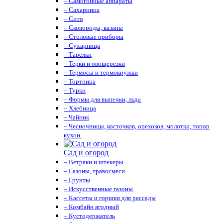
– Самогонные аппараты
– Сахарница
– Сито
– Сковороды, казаны
– Столовые приборы
– Сухарница
– Тарелки
– Терки и овощерезки
– Термосы и термокружки
– Тортница
– Турки
– Формы для выпечки, льда
– Хлебница
– Чайник
– Чесночницы, косточков, орехокол, молотки, топор
кухон.
Сад и огород
– Ветряки и штекеры
– Газоны, травосмеси
– Грунты
– Искусственные газоны
– Кассеты и горшки для рассады
– Комбайн ягодный
– Кустодержатель