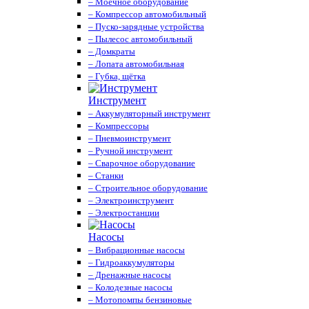
– Моечное оборудование
– Компрессор автомобильный
– Пуско-зарядные устройства
– Пылесос автомобильный
– Домкраты
– Лопата автомобильная
– Губка, щётка
Инструмент
– Аккумуляторный инструмент
– Компрессоры
– Пневмоинструмент
– Ручной инструмент
– Сварочное оборудование
– Станки
– Строительное оборудование
– Электроинструмент
– Электростанции
Насосы
– Вибрационные насосы
– Гидроаккумуляторы
– Дренажные насосы
– Колодезные насосы
– Мотопомпы бензиновые