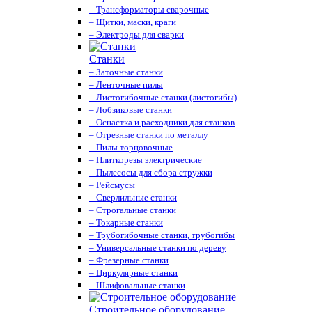
– Трансформаторы сварочные
– Щитки, маски, краги
– Электроды для сварки
Станки
– Заточные станки
– Ленточные пилы
– Листогибочные станки (листогибы)
– Лобзиковые станки
– Оснастка и расходники для станков
– Отрезные станки по металлу
– Пилы торцовочные
– Плиткорезы электрические
– Пылесосы для сбора стружки
– Рейсмусы
– Сверлильные станки
– Строгальные станки
– Токарные станки
– Трубогибочные станки, трубогибы
– Универсальные станки по дереву
– Фрезерные станки
– Циркулярные станки
– Шлифовальные станки
Строительное оборудование