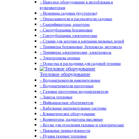
– Навесное оборудование к мотоблокам и
культиваторам
– Ножницы садовые (кусторезы)
– Опрыскиватели и распылители садовые
– Скарификаторы, аэраторы
– Снегоуборщики бензиновые
– Снегоуборщики электрические
– Станки для заточки и клепания пильных цепей
– Триммеры бензиновые, бензокосы, мотокосы
– Триммеры электрические, электрокосы
– Электропилы цепные
– Оснастка и расходники для садовой техники
Тепловое оборудование
– Водонагреватели накопительные
– Водонагреватели проточные
– Газовые проточные водонагреватели
– Завесы тепловые
– Инфракрасные обогреватели
– Кабельные нагревательные системы
– Климатическое оборудование
– Конвекторы, радиаторы масляные
– Котлы для отопления газовые и электрические
– Паяльные принадлежности
– Пушки газовые тепловые