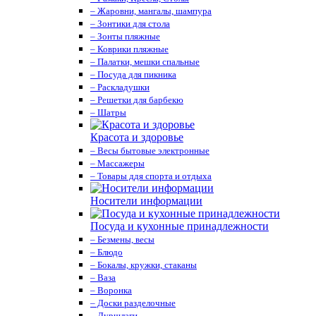
– Жаровни, мангалы, шампура
– Зонтики для стола
– Зонты пляжные
– Коврики пляжные
– Палатки, мешки спальные
– Посуда для пикника
– Раскладушки
– Решетки для барбекю
– Шатры
Красота и здоровье
– Весы бытовые электронные
– Массажеры
– Товары ддя спорта и отдыха
Носители информации
Посуда и кухонные принадлежности
– Безмены, весы
– Блюдо
– Бокалы, кружки, стаканы
– Ваза
– Воронка
– Доски разделочные
– Дуршлаги