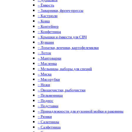
– Ёмкость
– Заварники, френч-прессы
– Кастрюли
– Ковш
– Контейнер
– Конфетница
– Крышки и ёмкости для СВЧ
– Кувшин
– Лопатки, венчики, картофелемялки
– Лоток
– Мантоварки
– Масленка
– Мельницы, наборы для специй
– Миска
– Мясорубки
– Ножи
– Овощечистки, рыбочистки
– Пельменница
– Поднос
– Подставки
– Принадлежности для кухонной мойки и раковины
– Рюмки
– Салатницы
– Салфетница