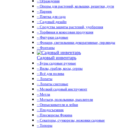
– Ограждения
– Опоры для растений, колышки, решетки, дуги
– Парник
– Плитка для сада
– Садовый дизайн
– Средства защиты растений, удобрения
– Торфяная и кокосовая продукция
– Фигурки садовые
– Фонари, светильники декоративные, гирлянды
– Фонтаны
Садовый инвентарь
– Буры садовые ручные
– Вилы, грабли, косы, серпы
– Всё для полива
– Лопаты
– Лопаты снеговые
– Мелкий садовый инструмент
– Метла
– Мотыги, полольники, рыхлители
– Опрыскиватели и лейки
– Плодосъемник
– Плоскорезы Фокина
– Секаторы, сучкорезы, ножовки садовые
– Топоры