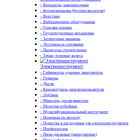
– Бензорезы, швонарезчики
– Бетономешалки (бетоносмесители)
– Верстаки
– Вибрационное оборудование
– Горелки газовые
– Грузоподъемные механизмы
– Затирочные машины
– Лестницы и стремянки
– Пылесосы строительные
– Тачки, тележки, колеса
Электроинструмент
– Гайковерты ударные, винтоверты
– Граверы
– Дрели
– Краскопульты, краскораспылители
– Лобзики
– Миксеры, дрели-миксеры
– Молотки отбойные
– Мультифункциональный инструмент
– Ножницы по металлу
– Оснастка и расходники для электроинструмента
– Перфораторы
– Пилы дисковые (циркулярные)
– Пилы сабельные