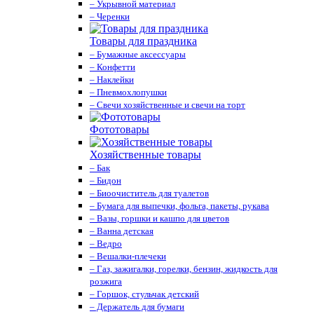
– Укрывной материал
– Черенки
Товары для праздника
– Бумажные аксессуары
– Конфетти
– Наклейки
– Пневмохлопушки
– Свечи хозяйственные и свечи на торт
Фототовары
Хозяйственные товары
– Бак
– Бидон
– Биоочиститель для туалетов
– Бумага для выпечки, фольга, пакеты, рукава
– Вазы, горшки и кашпо для цветов
– Ванна детская
– Ведро
– Вешалки-плечеки
– Газ, зажигалки, горелки, бензин, жидкость для
розжига
– Горшок, стульчак детский
– Держатель для бумаги