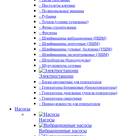
– Пистолеты клеевые
– Полировальные машины
– Рубанки
– Точила (станки точильные)
– Фены строительные
– Фрезеры
– Шлифмашины вибрационные (ПШМ)
– Шлифмашины ленточные (ЛШМ)
– Шлифмашины угловые, болгарки (УШМ)
– Шлифмашины эксцентриковые (ЭШМ)
– Штроборезы (бороздоделы)
– Шуруповерты сетевые
Электростанции
– Блоки автоматики для генераторов
– Генераторы бензиновые (бензогенераторы)
– Генераторы дизельные (дизель-генераторы)
– Генераторы сварочные
– Принадлежности для генераторов
Насосы
Насосы
Вибрационные насосы