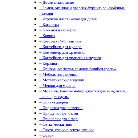
– Доски гладильные
– Замки, оконная и дверная фурнитура, скобяные
изделия
– Игрушка пластиковая для детей
– Канистра
– Клеенки и скатерти
– Коврик
– Комплект WC, вантузы
– Контейнер для мусора
– Контейнер для хранения
– Контейнер для хранения игрушек
– Корзина
– Крючки, магниты, cамоклеющийся крепеж
– Мебель пластиковая
– Металлические изделия
– Мешки для мусора
– Мочалки, банные наборы,щетки для тела, пемза,
шапки для сауны
– Обивка дверей
– Подвязки для растений
– Прищепки для белья
– Прищепки для штор
– Сетка москитная
– Скотч, клейкие ленты, пленки
– Совок