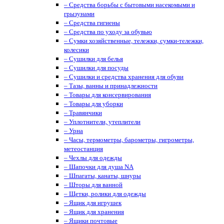
– Средства борьбы с бытовыми насекомыми и
грызунами
– Средства гигиены
– Средства по уходу за обувью
– Сумки хозяйственные, тележки, сумки-тележки,
колесики
– Сушилки для белья
– Сушилки для посуды
– Сушилки и средства хранения для обуви
– Тазы, ванны и принадлежности
– Товары для консервирования
– Товары для уборки
– Травянчики
– Уплотнители, утеплители
– Урна
– Часы, термометры, барометры, гигрометры,
метеостанция
– Чехлы для одежды
– Шапочки для душа NA
– Шпагаты, канаты, шнуры
– Шторы для ванной
– Щетки, ролики для одежды
– Ящик для игрушек
– Ящик для хранения
– Ящики почтовые