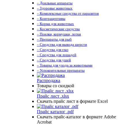
– Доильные аппараты
– Здоровье животных
– Комплексные средства от паразитов
– Контрацептивы
– Корма для животных
– Косметические средства
– Поилки, кормушки, лотки
– Препараты для рыб
– Средства для вывода шерсти
– Средства для глаз
– Средства для лошадей
– Средства для ушей
– Товары для ухода за животными
– Успокоительные препараты
Распродажа
Товары со скидкой
Прайс лист .xlsx
Скачать прайс лист в формате Excel
Прайс каталог .pdf
Скачать прайс-каталог в формате Adobe
Acrobat