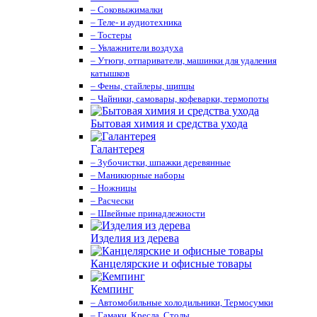
– Соковыжималки
– Теле- и аудиотехника
– Тостеры
– Увлажнители воздуха
– Утюги, отпариватели, машинки для удаления
катышков
– Фены, стайлеры, щипцы
– Чайники, самовары, кофеварки, термопоты
Бытовая химия и средства ухода
Галантерея
– Зубочистки, шпажки деревянные
– Маникюрные наборы
– Ножницы
– Расчески
– Швейные принадлежности
Изделия из дерева
Канцелярские и офисные товары
Кемпинг
– Автомобильные холодильники, Термосумки
– Гамаки, Кресла, Столы