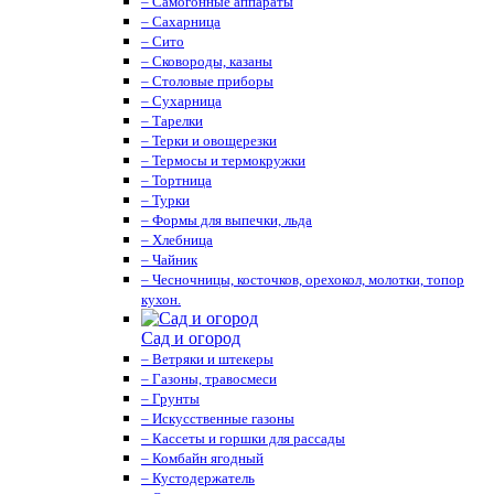
– Самогонные аппараты
– Сахарница
– Сито
– Сковороды, казаны
– Столовые приборы
– Сухарница
– Тарелки
– Терки и овощерезки
– Термосы и термокружки
– Тортница
– Турки
– Формы для выпечки, льда
– Хлебница
– Чайник
– Чесночницы, косточков, орехокол, молотки, топор
кухон.
Сад и огород
– Ветряки и штекеры
– Газоны, травосмеси
– Грунты
– Искусственные газоны
– Кассеты и горшки для рассады
– Комбайн ягодный
– Кустодержатель