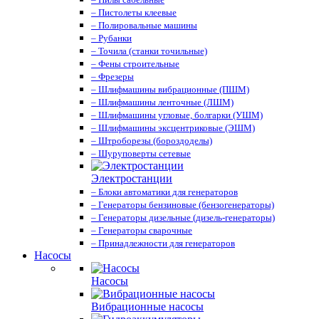
– Пистолеты клеевые
– Полировальные машины
– Рубанки
– Точила (станки точильные)
– Фены строительные
– Фрезеры
– Шлифмашины вибрационные (ПШМ)
– Шлифмашины ленточные (ЛШМ)
– Шлифмашины угловые, болгарки (УШМ)
– Шлифмашины эксцентриковые (ЭШМ)
– Штроборезы (бороздоделы)
– Шуруповерты сетевые
Электростанции
– Блоки автоматики для генераторов
– Генераторы бензиновые (бензогенераторы)
– Генераторы дизельные (дизель-генераторы)
– Генераторы сварочные
– Принадлежности для генераторов
Насосы
Насосы
Вибрационные насосы