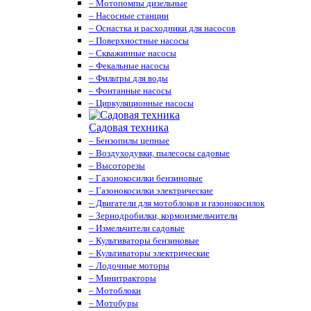
– Мотопомпы дизельные
– Насосные станции
– Оснастка и расходники для насосов
– Поверхностные насосы
– Скважинные насосы
– Фекальные насосы
– Фильтры для воды
– Фонтанные насосы
– Циркуляционные насосы
Садовая техника
– Бензопилы цепные
– Воздуходувки, пылесосы садовые
– Высоторезы
– Газонокосилки бензиновые
– Газонокосилки электрические
– Двигатели для мотоблоков и газонокосилок
– Зернодробилки, кормоизмельчители
– Измельчители садовые
– Культиваторы бензиновые
– Культиваторы электрические
– Лодочные моторы
– Минитракторы
– Мотоблоки
– Мотобуры