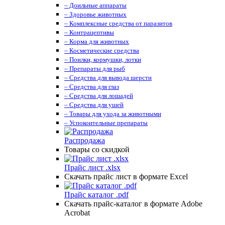
– Доильные аппараты
– Здоровье животных
– Комплексные средства от паразитов
– Контрацептивы
– Корма для животных
– Косметические средства
– Поилки, кормушки, лотки
– Препараты для рыб
– Средства для вывода шерсти
– Средства для глаз
– Средства для лошадей
– Средства для ушей
– Товары для ухода за животными
– Успокоительные препараты
Распродажа
Товары со скидкой
Прайс лист .xlsx
Скачать прайс лист в формате Excel
Прайс каталог .pdf
Скачать прайс-каталог в формате Adobe
Acrobat