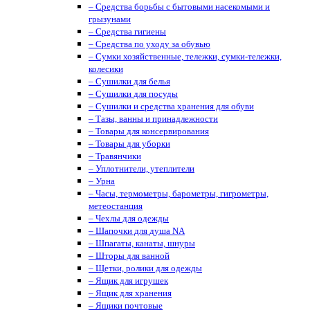
– Средства борьбы с бытовыми насекомыми и
грызунами
– Средства гигиены
– Средства по уходу за обувью
– Сумки хозяйственные, тележки, сумки-тележки,
колесики
– Сушилки для белья
– Сушилки для посуды
– Сушилки и средства хранения для обуви
– Тазы, ванны и принадлежности
– Товары для консервирования
– Товары для уборки
– Травянчики
– Уплотнители, утеплители
– Урна
– Часы, термометры, барометры, гигрометры,
метеостанция
– Чехлы для одежды
– Шапочки для душа NA
– Шпагаты, канаты, шнуры
– Шторы для ванной
– Щетки, ролики для одежды
– Ящик для игрушек
– Ящик для хранения
– Ящики почтовые