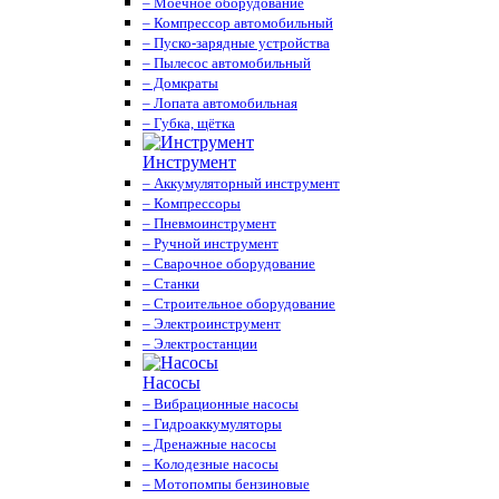
– Моечное оборудование
– Компрессор автомобильный
– Пуско-зарядные устройства
– Пылесос автомобильный
– Домкраты
– Лопата автомобильная
– Губка, щётка
Инструмент
– Аккумуляторный инструмент
– Компрессоры
– Пневмоинструмент
– Ручной инструмент
– Сварочное оборудование
– Станки
– Строительное оборудование
– Электроинструмент
– Электростанции
Насосы
– Вибрационные насосы
– Гидроаккумуляторы
– Дренажные насосы
– Колодезные насосы
– Мотопомпы бензиновые