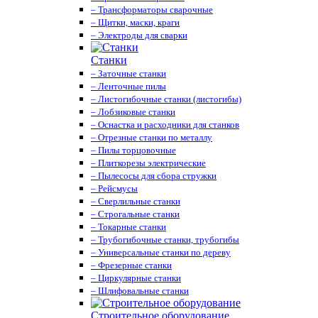
– Трансформаторы сварочные
– Щитки, маски, краги
– Электроды для сварки
Станки
– Заточные станки
– Ленточные пилы
– Листогибочные станки (листогибы)
– Лобзиковые станки
– Оснастка и расходники для станков
– Отрезные станки по металлу
– Пилы торцовочные
– Плиткорезы электрические
– Пылесосы для сбора стружки
– Рейсмусы
– Сверлильные станки
– Строгальные станки
– Токарные станки
– Трубогибочные станки, трубогибы
– Универсальные станки по дереву
– Фрезерные станки
– Циркулярные станки
– Шлифовальные станки
Строительное оборудование