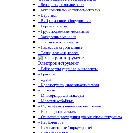
– Бензорезы, швонарезчики
– Бетономешалки (бетоносмесители)
– Верстаки
– Вибрационное оборудование
– Горелки газовые
– Грузоподъемные механизмы
– Затирочные машины
– Лестницы и стремянки
– Пылесосы строительные
– Тачки, тележки, колеса
Электроинструмент
– Гайковерты ударные, винтоверты
– Граверы
– Дрели
– Краскопульты, краскораспылители
– Лобзики
– Миксеры, дрели-миксеры
– Молотки отбойные
– Мультифункциональный инструмент
– Ножницы по металлу
– Оснастка и расходники для электроинструмента
– Перфораторы
– Пилы дисковые (циркулярные)
– Пилы сабельные