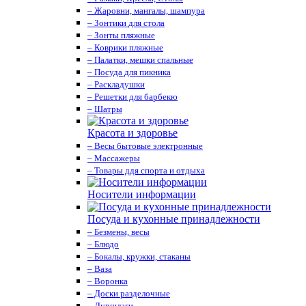
– Жаровни, мангалы, шампура
– Зонтики для стола
– Зонты пляжные
– Коврики пляжные
– Палатки, мешки спальные
– Посуда для пикника
– Раскладушки
– Решетки для барбекю
– Шатры
Красота и здоровье
– Весы бытовые электронные
– Массажеры
– Товары ддя спорта и отдыха
Носители информации
Посуда и кухонные принадлежности
– Безмены, весы
– Блюдо
– Бокалы, кружки, стаканы
– Ваза
– Воронка
– Доски разделочные
– Дуршлаги