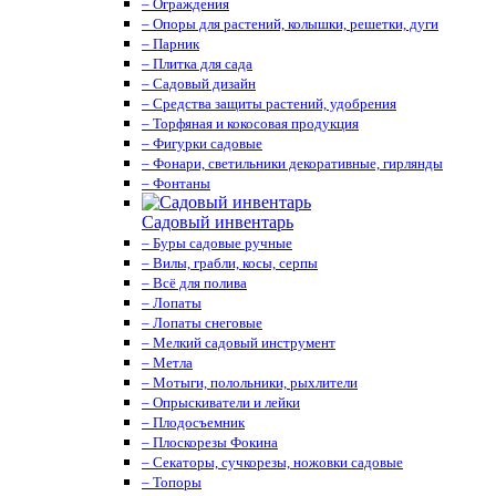
– Ограждения
– Опоры для растений, колышки, решетки, дуги
– Парник
– Плитка для сада
– Садовый дизайн
– Средства защиты растений, удобрения
– Торфяная и кокосовая продукция
– Фигурки садовые
– Фонари, светильники декоративные, гирлянды
– Фонтаны
Садовый инвентарь
– Буры садовые ручные
– Вилы, грабли, косы, серпы
– Всё для полива
– Лопаты
– Лопаты снеговые
– Мелкий садовый инструмент
– Метла
– Мотыги, полольники, рыхлители
– Опрыскиватели и лейки
– Плодосъемник
– Плоскорезы Фокина
– Секаторы, сучкорезы, ножовки садовые
– Топоры