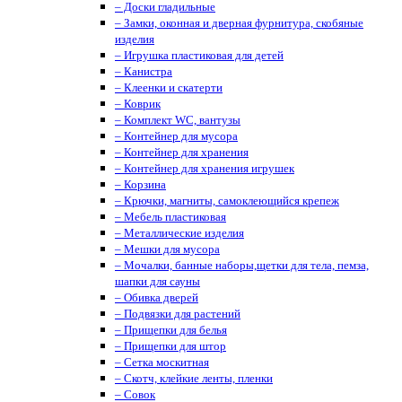
– Доски гладильные
– Замки, оконная и дверная фурнитура, скобяные
изделия
– Игрушка пластиковая для детей
– Канистра
– Клеенки и скатерти
– Коврик
– Комплект WC, вантузы
– Контейнер для мусора
– Контейнер для хранения
– Контейнер для хранения игрушек
– Корзина
– Крючки, магниты, cамоклеющийся крепеж
– Мебель пластиковая
– Металлические изделия
– Мешки для мусора
– Мочалки, банные наборы,щетки для тела, пемза,
шапки для сауны
– Обивка дверей
– Подвязки для растений
– Прищепки для белья
– Прищепки для штор
– Сетка москитная
– Скотч, клейкие ленты, пленки
– Совок