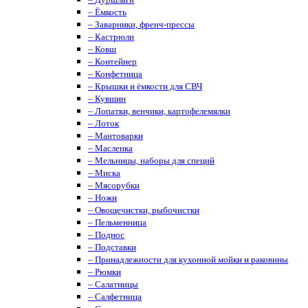
– Ёмкость
– Заварники, френч-прессы
– Кастрюли
– Ковш
– Контейнер
– Конфетница
– Крышки и ёмкости для СВЧ
– Кувшин
– Лопатки, венчики, картофелемялки
– Лоток
– Мантоварки
– Масленка
– Мельницы, наборы для специй
– Миска
– Мясорубки
– Ножи
– Овощечистки, рыбочистки
– Пельменница
– Поднос
– Подставки
– Принадлежности для кухонной мойки и раковины
– Рюмки
– Салатницы
– Салфетница