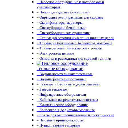
– Навесное оборудование к мотоблокам и
культиваторам
– Ножницы садовые (кусторезы)
– Опрыскиватели и распылители садовые
– Скарификаторы, аэраторы
– Снегоуборщики бензиновые
– Снегоуборщики электрические
– Станки для заточки и клепания пильных цепей
– Триммеры бензиновые, бензокосы, мотокосы
– Триммеры электрические, электрокосы
– Электропилы цепные
– Оснастка и расходники для садовой техники
Тепловое оборудование
– Водонагреватели накопительные
– Водонагреватели проточные
– Газовые проточные водонагреватели
– Завесы тепловые
– Инфракрасные обогреватели
– Кабельные нагревательные системы
– Климатическое оборудование
– Конвекторы, радиаторы масляные
– Котлы для отопления газовые и электрические
– Паяльные принадлежности
– Пушки газовые тепловые