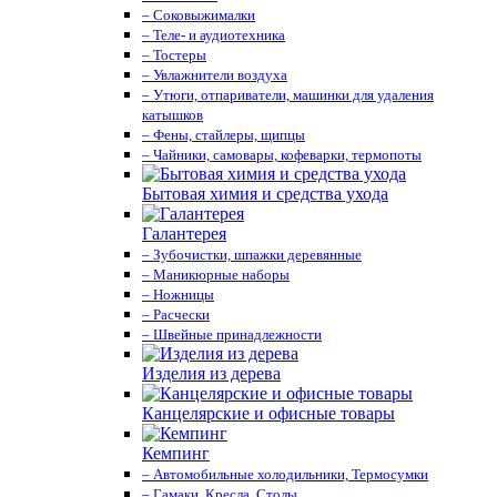
– Соковыжималки
– Теле- и аудиотехника
– Тостеры
– Увлажнители воздуха
– Утюги, отпариватели, машинки для удаления
катышков
– Фены, стайлеры, щипцы
– Чайники, самовары, кофеварки, термопоты
Бытовая химия и средства ухода
Галантерея
– Зубочистки, шпажки деревянные
– Маникюрные наборы
– Ножницы
– Расчески
– Швейные принадлежности
Изделия из дерева
Канцелярские и офисные товары
Кемпинг
– Автомобильные холодильники, Термосумки
– Гамаки, Кресла, Столы