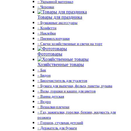
– Укрывной материал
– Черенки
Товары для праздника
– Бумажные аксессуары
– Конфетти
– Наклейки
– Пневмохлопушки
– Свечи хозяйственные и свечи на торт
Фототовары
Хозяйственные товары
– Бак
– Бидон
– Биоочиститель для туалетов
– Бумага для выпечки, фольга, пакеты, рукава
– Вазы, горшки и кашпо для цветов
– Ванна детская
– Ведро
– Вешалки-плечеки
– Газ, зажигалки, горелки, бензин, жидкость для
розжига
– Горшок, стульчак детский
– Держатель для бумаги