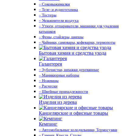
– Соковыжималки
– Теле- и аудиотехника
– Тостеры
– Увлажнители воздуха
– Утюги, отпариватели, машинки для удаления
катышков
– Фены, стайлеры, щипцы
– Чайники, самовары, кофеварки, термопоты
Бытовая химия и средства ухода
Галантерея
– Зубочистки, шпажки деревянные
– Маникюрные наборы
– Ножницы
– Расчески
– Швейные принадлежности
Изделия из дерева
Канцелярские и офисные товары
Кемпинг
– Автомобильные холодильники, Термосумки
– Гамаки, Кресла, Столы