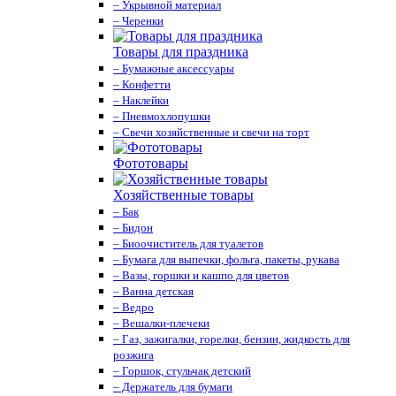
– Укрывной материал
– Черенки
Товары для праздника
– Бумажные аксессуары
– Конфетти
– Наклейки
– Пневмохлопушки
– Свечи хозяйственные и свечи на торт
Фототовары
Хозяйственные товары
– Бак
– Бидон
– Биоочиститель для туалетов
– Бумага для выпечки, фольга, пакеты, рукава
– Вазы, горшки и кашпо для цветов
– Ванна детская
– Ведро
– Вешалки-плечеки
– Газ, зажигалки, горелки, бензин, жидкость для
розжига
– Горшок, стульчак детский
– Держатель для бумаги