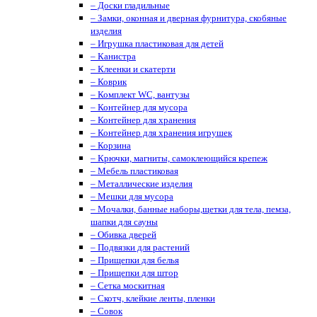
– Доски гладильные
– Замки, оконная и дверная фурнитура, скобяные
изделия
– Игрушка пластиковая для детей
– Канистра
– Клеенки и скатерти
– Коврик
– Комплект WC, вантузы
– Контейнер для мусора
– Контейнер для хранения
– Контейнер для хранения игрушек
– Корзина
– Крючки, магниты, cамоклеющийся крепеж
– Мебель пластиковая
– Металлические изделия
– Мешки для мусора
– Мочалки, банные наборы,щетки для тела, пемза,
шапки для сауны
– Обивка дверей
– Подвязки для растений
– Прищепки для белья
– Прищепки для штор
– Сетка москитная
– Скотч, клейкие ленты, пленки
– Совок