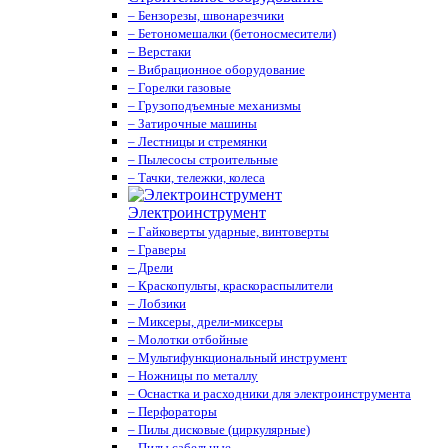
– Бензорезы, швонарезчики
– Бетономешалки (бетоносмесители)
– Верстаки
– Вибрационное оборудование
– Горелки газовые
– Грузоподъемные механизмы
– Затирочные машины
– Лестницы и стремянки
– Пылесосы строительные
– Тачки, тележки, колеса
Электроинструмент
– Гайковерты ударные, винтоверты
– Граверы
– Дрели
– Краскопульты, краскораспылители
– Лобзики
– Миксеры, дрели-миксеры
– Молотки отбойные
– Мультифункциональный инструмент
– Ножницы по металлу
– Оснастка и расходники для электроинструмента
– Перфораторы
– Пилы дисковые (циркулярные)
– Пилы сабельные