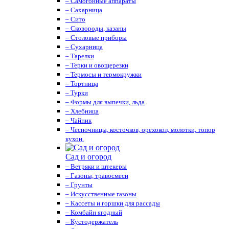
– Самогонные аппараты
– Сахарница
– Сито
– Сковороды, казаны
– Столовые приборы
– Сухарница
– Тарелки
– Терки и овощерезки
– Термосы и термокружки
– Тортница
– Турки
– Формы для выпечки, льда
– Хлебница
– Чайник
– Чесночницы, косточков, орехокол, молотки, топор
кухон.
Сад и огород
– Ветряки и штекеры
– Газоны, травосмеси
– Грунты
– Искусственные газоны
– Кассеты и горшки для рассады
– Комбайн ягодный
– Кустодержатель