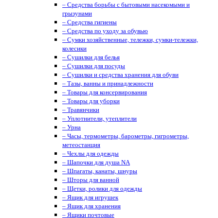
– Средства борьбы с бытовыми насекомыми и
грызунами
– Средства гигиены
– Средства по уходу за обувью
– Сумки хозяйственные, тележки, сумки-тележки,
колесики
– Сушилки для белья
– Сушилки для посуды
– Сушилки и средства хранения для обуви
– Тазы, ванны и принадлежности
– Товары для консервирования
– Товары для уборки
– Травянчики
– Уплотнители, утеплители
– Урна
– Часы, термометры, барометры, гигрометры,
метеостанция
– Чехлы для одежды
– Шапочки для душа NA
– Шпагаты, канаты, шнуры
– Шторы для ванной
– Щетки, ролики для одежды
– Ящик для игрушек
– Ящик для хранения
– Ящики почтовые