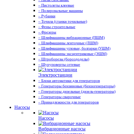
– Пистолеты клеевые
– Полировальные машины
– Рубанки
– Точила (станки точильные)
– Фены строительные
– Фрезеры
– Шлифмашины вибрационные (ПШМ)
– Шлифмашины ленточные (ЛШМ)
– Шлифмашины угловые, болгарки (УШМ)
– Шлифмашины эксцентриковые (ЭШМ)
– Штроборезы (бороздоделы)
– Шуруповерты сетевые
Электростанции
– Блоки автоматики для генераторов
– Генераторы бензиновые (бензогенераторы)
– Генераторы дизельные (дизель-генераторы)
– Генераторы сварочные
– Принадлежности для генераторов
Насосы
Насосы
Вибрационные насосы