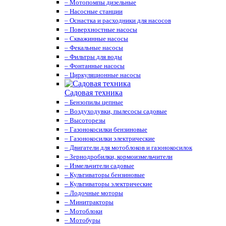
– Мотопомпы дизельные
– Насосные станции
– Оснастка и расходники для насосов
– Поверхностные насосы
– Скважинные насосы
– Фекальные насосы
– Фильтры для воды
– Фонтанные насосы
– Циркуляционные насосы
Садовая техника
– Бензопилы цепные
– Воздуходувки, пылесосы садовые
– Высоторезы
– Газонокосилки бензиновые
– Газонокосилки электрические
– Двигатели для мотоблоков и газонокосилок
– Зернодробилки, кормоизмельчители
– Измельчители садовые
– Культиваторы бензиновые
– Культиваторы электрические
– Лодочные моторы
– Минитракторы
– Мотоблоки
– Мотобуры