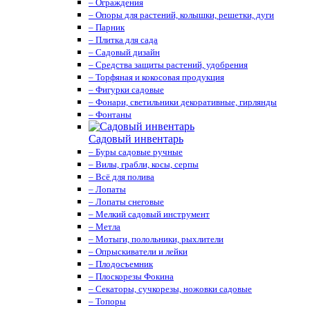
– Ограждения
– Опоры для растений, колышки, решетки, дуги
– Парник
– Плитка для сада
– Садовый дизайн
– Средства защиты растений, удобрения
– Торфяная и кокосовая продукция
– Фигурки садовые
– Фонари, светильники декоративные, гирлянды
– Фонтаны
Садовый инвентарь
– Буры садовые ручные
– Вилы, грабли, косы, серпы
– Всё для полива
– Лопаты
– Лопаты снеговые
– Мелкий садовый инструмент
– Метла
– Мотыги, полольники, рыхлители
– Опрыскиватели и лейки
– Плодосъемник
– Плоскорезы Фокина
– Секаторы, сучкорезы, ножовки садовые
– Топоры