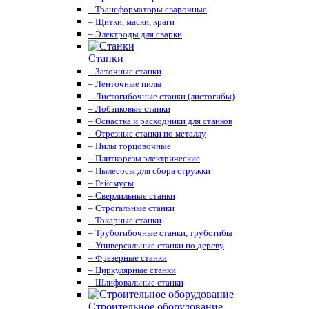
– Трансформаторы сварочные
– Щитки, маски, краги
– Электроды для сварки
Станки
– Заточные станки
– Ленточные пилы
– Листогибочные станки (листогибы)
– Лобзиковые станки
– Оснастка и расходники для станков
– Отрезные станки по металлу
– Пилы торцовочные
– Плиткорезы электрические
– Пылесосы для сбора стружки
– Рейсмусы
– Сверлильные станки
– Строгальные станки
– Токарные станки
– Трубогибочные станки, трубогибы
– Универсальные станки по дереву
– Фрезерные станки
– Циркулярные станки
– Шлифовальные станки
Строительное оборудование