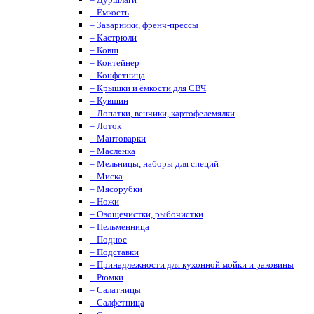
– Ёмкость
– Заварники, френч-прессы
– Кастрюли
– Ковш
– Контейнер
– Конфетница
– Крышки и ёмкости для СВЧ
– Кувшин
– Лопатки, венчики, картофелемялки
– Лоток
– Мантоварки
– Масленка
– Мельницы, наборы для специй
– Миска
– Мясорубки
– Ножи
– Овощечистки, рыбочистки
– Пельменница
– Поднос
– Подставки
– Принадлежности для кухонной мойки и раковины
– Рюмки
– Салатницы
– Салфетница