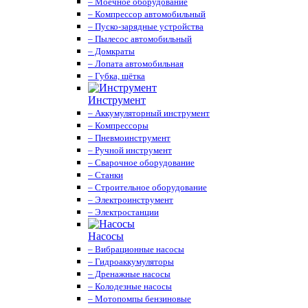
– Моечное оборудование
– Компрессор автомобильный
– Пуско-зарядные устройства
– Пылесос автомобильный
– Домкраты
– Лопата автомобильная
– Губка, щётка
Инструмент
– Аккумуляторный инструмент
– Компрессоры
– Пневмоинструмент
– Ручной инструмент
– Сварочное оборудование
– Станки
– Строительное оборудование
– Электроинструмент
– Электростанции
Насосы
– Вибрационные насосы
– Гидроаккумуляторы
– Дренажные насосы
– Колодезные насосы
– Мотопомпы бензиновые