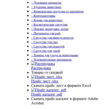
– Доильные аппараты
– Здоровье животных
– Комплексные средства от паразитов
– Контрацептивы
– Корма для животных
– Косметические средства
– Поилки, кормушки, лотки
– Препараты для рыб
– Средства для вывода шерсти
– Средства для глаз
– Средства для лошадей
– Средства для ушей
– Товары для ухода за животными
– Успокоительные препараты
Распродажа
Товары со скидкой
Прайс лист .xlsx
Скачать прайс лист в формате Excel
Прайс каталог .pdf
Скачать прайс-каталог в формате Adobe
Acrobat