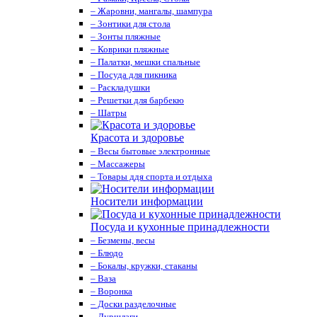
– Жаровни, мангалы, шампура
– Зонтики для стола
– Зонты пляжные
– Коврики пляжные
– Палатки, мешки спальные
– Посуда для пикника
– Раскладушки
– Решетки для барбекю
– Шатры
Красота и здоровье
– Весы бытовые электронные
– Массажеры
– Товары ддя спорта и отдыха
Носители информации
Посуда и кухонные принадлежности
– Безмены, весы
– Блюдо
– Бокалы, кружки, стаканы
– Ваза
– Воронка
– Доски разделочные
– Дуршлаги