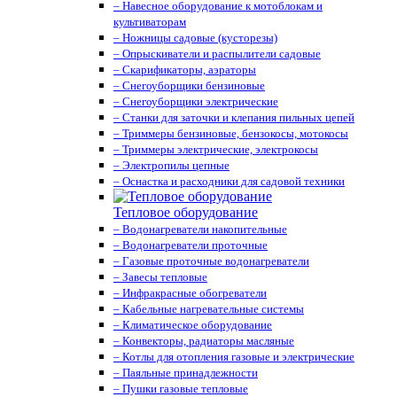
– Навесное оборудование к мотоблокам и
культиваторам
– Ножницы садовые (кусторезы)
– Опрыскиватели и распылители садовые
– Скарификаторы, аэраторы
– Снегоуборщики бензиновые
– Снегоуборщики электрические
– Станки для заточки и клепания пильных цепей
– Триммеры бензиновые, бензокосы, мотокосы
– Триммеры электрические, электрокосы
– Электропилы цепные
– Оснастка и расходники для садовой техники
Тепловое оборудование
– Водонагреватели накопительные
– Водонагреватели проточные
– Газовые проточные водонагреватели
– Завесы тепловые
– Инфракрасные обогреватели
– Кабельные нагревательные системы
– Климатическое оборудование
– Конвекторы, радиаторы масляные
– Котлы для отопления газовые и электрические
– Паяльные принадлежности
– Пушки газовые тепловые