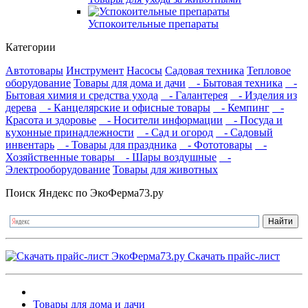
Успокоительные препараты
Категории
Автотовары
Инструмент
Насосы
Садовая техника
Тепловое
оборудование
Товары для дома и дачи
- Бытовая техника
-
Бытовая химия и средства ухода
- Галантерея
- Изделия из
дерева
- Канцелярские и офисные товары
- Кемпинг
-
Красота и здоровье
- Носители информации
- Посуда и
кухонные принадлежности
- Сад и огород
- Садовый
инвентарь
- Товары для праздника
- Фототовары
-
Хозяйственные товары
- Шары воздушные
-
Электрооборудование
Товары для животных
Поиск Яндекс по ЭкоФерма73.ру
Скачать прайс-лист
Товары для дома и дачи