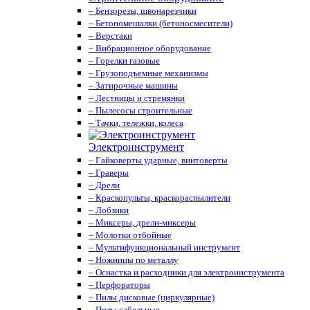
– Бензорезы, швонарезчики
– Бетономешалки (бетоносмесители)
– Верстаки
– Вибрационное оборудование
– Горелки газовые
– Грузоподъемные механизмы
– Затирочные машины
– Лестницы и стремянки
– Пылесосы строительные
– Тачки, тележки, колеса
Электроинструмент
– Гайковерты ударные, винтоверты
– Граверы
– Дрели
– Краскопульты, краскораспылители
– Лобзики
– Миксеры, дрели-миксеры
– Молотки отбойные
– Мультифункциональный инструмент
– Ножницы по металлу
– Оснастка и расходники для электроинструмента
– Перфораторы
– Пилы дисковые (циркулярные)
– Пилы сабельные