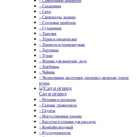
– Самогонные аппараты
– Сахарница
– Сито
– Сковороды, казаны
– Столовые приборы
– Сухарница
– Тарелки
– Терки и овощерезки
– Термосы и термокружки
– Тортница
– Турки
– Формы для выпечки, льда
– Хлебница
– Чайник
– Чесночницы, косточков, орехокол, молотки, топор
кухон.
Сад и огород
– Ветряки и штекеры
– Газоны, травосмеси
– Грунты
– Искусственные газоны
– Кассеты и горшки для рассады
– Комбайн ягодный
– Кустодержатель