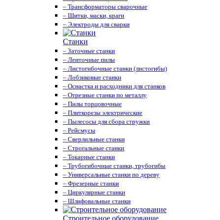
– Трансформаторы сварочные
– Щитки, маски, краги
– Электроды для сварки
Станки
– Заточные станки
– Ленточные пилы
– Листогибочные станки (листогибы)
– Лобзиковые станки
– Оснастка и расходники для станков
– Отрезные станки по металлу
– Пилы торцовочные
– Плиткорезы электрические
– Пылесосы для сбора стружки
– Рейсмусы
– Сверлильные станки
– Строгальные станки
– Токарные станки
– Трубогибочные станки, трубогибы
– Универсальные станки по дереву
– Фрезерные станки
– Циркулярные станки
– Шлифовальные станки
Строительное оборудование