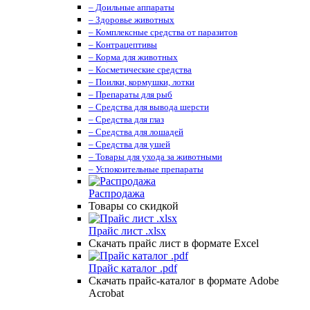
– Доильные аппараты
– Здоровье животных
– Комплексные средства от паразитов
– Контрацептивы
– Корма для животных
– Косметические средства
– Поилки, кормушки, лотки
– Препараты для рыб
– Средства для вывода шерсти
– Средства для глаз
– Средства для лошадей
– Средства для ушей
– Товары для ухода за животными
– Успокоительные препараты
Распродажа
Товары со скидкой
Прайс лист .xlsx
Скачать прайс лист в формате Excel
Прайс каталог .pdf
Скачать прайс-каталог в формате Adobe
Acrobat