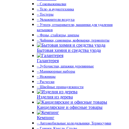
– Соковыжималки
– Теле- и аудиотехника
– Тостеры
– Увлажнители воздуха
– Утюги, отпариватели, машинки для удаления
катышков
– Фены, стайлеры, щипцы
– Чайники, самовары, кофеварки, термопоты
Бытовая химия и средства ухода
Галантерея
– Зубочистки, шпажки деревянные
– Маникюрные наборы
– Ножницы
– Расчески
– Швейные принадлежности
Изделия из дерева
Канцелярские и офисные товары
Кемпинг
– Автомобильные холодильники, Термосумки
– Гамаки, Кресла, Столы