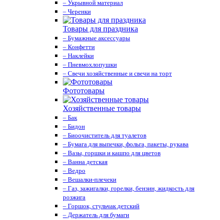
– Укрывной материал
– Черенки
Товары для праздника
– Бумажные аксессуары
– Конфетти
– Наклейки
– Пневмохлопушки
– Свечи хозяйственные и свечи на торт
Фототовары
Хозяйственные товары
– Бак
– Бидон
– Биоочиститель для туалетов
– Бумага для выпечки, фольга, пакеты, рукава
– Вазы, горшки и кашпо для цветов
– Ванна детская
– Ведро
– Вешалки-плечеки
– Газ, зажигалки, горелки, бензин, жидкость для
розжига
– Горшок, стульчак детский
– Держатель для бумаги