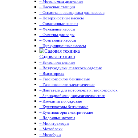
– Мотопомпы дизельные
– Насосные станции
– Оснастка и расходники для насосов
– Поверхностные насосы
– Скважинные насосы
– Фекальные насосы
– Фильтры для воды
– Фонтанные насосы
– Циркуляционные насосы
Садовая техника
– Бензопилы цепные
– Воздуходувки, пылесосы садовые
– Высоторезы
– Газонокосилки бензиновые
– Газонокосилки электрические
– Двигатели для мотоблоков и газонокосилок
– Зернодробилки, кормоизмельчители
– Измельчители садовые
– Культиваторы бензиновые
– Культиваторы электрические
– Лодочные моторы
– Минитракторы
– Мотоблоки
– Мотобуры