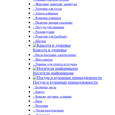
– Жаровни, мангалы, шампура
– Зонтики для стола
– Зонты пляжные
– Коврики пляжные
– Палатки, мешки спальные
– Посуда для пикника
– Раскладушки
– Решетки для барбекю
– Шатры
Красота и здоровье
– Весы бытовые электронные
– Массажеры
– Товары ддя спорта и отдыха
Носители информации
Посуда и кухонные принадлежности
– Безмены, весы
– Блюдо
– Бокалы, кружки, стаканы
– Ваза
– Воронка
– Доски разделочные
– Дуршлаги