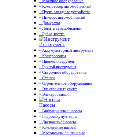
– Моечное оборудование
– Компрессор автомобильный
– Пуско-зарядные устройства
– Пылесос автомобильный
– Домкраты
– Лопата автомобильная
– Губка, щётка
Инструмент
– Аккумуляторный инструмент
– Компрессоры
– Пневмоинструмент
– Ручной инструмент
– Сварочное оборудование
– Станки
– Строительное оборудование
– Электроинструмент
– Электростанции
Насосы
– Вибрационные насосы
– Гидроаккумуляторы
– Дренажные насосы
– Колодезные насосы
– Мотопомпы бензиновые