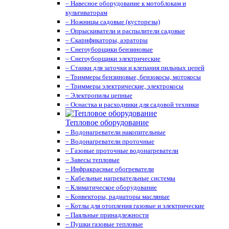
– Навесное оборудование к мотоблокам и
культиваторам
– Ножницы садовые (кусторезы)
– Опрыскиватели и распылители садовые
– Скарификаторы, аэраторы
– Снегоуборщики бензиновые
– Снегоуборщики электрические
– Станки для заточки и клепания пильных цепей
– Триммеры бензиновые, бензокосы, мотокосы
– Триммеры электрические, электрокосы
– Электропилы цепные
– Оснастка и расходники для садовой техники
Тепловое оборудование
– Водонагреватели накопительные
– Водонагреватели проточные
– Газовые проточные водонагреватели
– Завесы тепловые
– Инфракрасные обогреватели
– Кабельные нагревательные системы
– Климатическое оборудование
– Конвекторы, радиаторы масляные
– Котлы для отопления газовые и электрические
– Паяльные принадлежности
– Пушки газовые тепловые