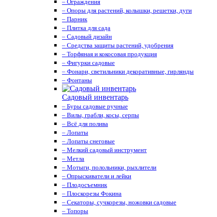
– Ограждения
– Опоры для растений, колышки, решетки, дуги
– Парник
– Плитка для сада
– Садовый дизайн
– Средства защиты растений, удобрения
– Торфяная и кокосовая продукция
– Фигурки садовые
– Фонари, светильники декоративные, гирлянды
– Фонтаны
Садовый инвентарь
– Буры садовые ручные
– Вилы, грабли, косы, серпы
– Всё для полива
– Лопаты
– Лопаты снеговые
– Мелкий садовый инструмент
– Метла
– Мотыги, полольники, рыхлители
– Опрыскиватели и лейки
– Плодосъемник
– Плоскорезы Фокина
– Секаторы, сучкорезы, ножовки садовые
– Топоры