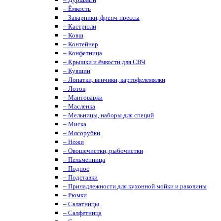
– Ёмкость
– Заварники, френч-прессы
– Кастрюли
– Ковш
– Контейнер
– Конфетница
– Крышки и ёмкости для СВЧ
– Кувшин
– Лопатки, венчики, картофелемялки
– Лоток
– Мантоварки
– Масленка
– Мельницы, наборы для специй
– Миска
– Мясорубки
– Ножи
– Овощечистки, рыбочистки
– Пельменница
– Поднос
– Подставки
– Принадлежности для кухонной мойки и раковины
– Рюмки
– Салатницы
– Салфетница