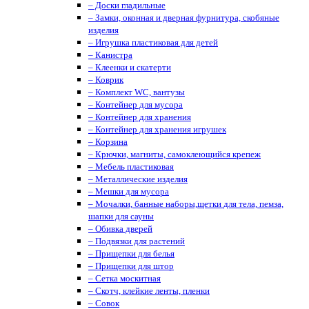
– Доски гладильные
– Замки, оконная и дверная фурнитура, скобяные
изделия
– Игрушка пластиковая для детей
– Канистра
– Клеенки и скатерти
– Коврик
– Комплект WC, вантузы
– Контейнер для мусора
– Контейнер для хранения
– Контейнер для хранения игрушек
– Корзина
– Крючки, магниты, cамоклеющийся крепеж
– Мебель пластиковая
– Металлические изделия
– Мешки для мусора
– Мочалки, банные наборы,щетки для тела, пемза,
шапки для сауны
– Обивка дверей
– Подвязки для растений
– Прищепки для белья
– Прищепки для штор
– Сетка москитная
– Скотч, клейкие ленты, пленки
– Совок