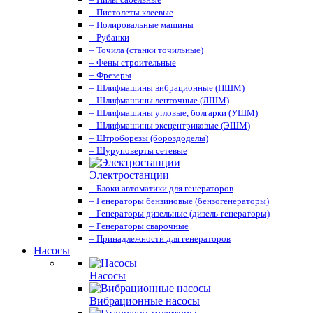
– Пистолеты клеевые
– Полировальные машины
– Рубанки
– Точила (станки точильные)
– Фены строительные
– Фрезеры
– Шлифмашины вибрационные (ПШМ)
– Шлифмашины ленточные (ЛШМ)
– Шлифмашины угловые, болгарки (УШМ)
– Шлифмашины эксцентриковые (ЭШМ)
– Штроборезы (бороздоделы)
– Шуруповерты сетевые
Электростанции
– Блоки автоматики для генераторов
– Генераторы бензиновые (бензогенераторы)
– Генераторы дизельные (дизель-генераторы)
– Генераторы сварочные
– Принадлежности для генераторов
Насосы
Насосы
Вибрационные насосы