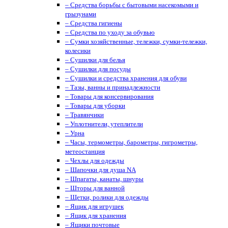
– Средства борьбы с бытовыми насекомыми и
грызунами
– Средства гигиены
– Средства по уходу за обувью
– Сумки хозяйственные, тележки, сумки-тележки,
колесики
– Сушилки для белья
– Сушилки для посуды
– Сушилки и средства хранения для обуви
– Тазы, ванны и принадлежности
– Товары для консервирования
– Товары для уборки
– Травянчики
– Уплотнители, утеплители
– Урна
– Часы, термометры, барометры, гигрометры,
метеостанция
– Чехлы для одежды
– Шапочки для душа NA
– Шпагаты, канаты, шнуры
– Шторы для ванной
– Щетки, ролики для одежды
– Ящик для игрушек
– Ящик для хранения
– Ящики почтовые