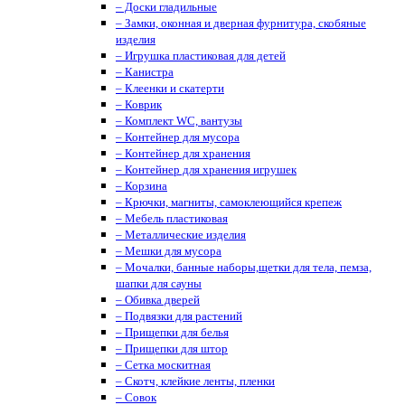
– Доски гладильные
– Замки, оконная и дверная фурнитура, скобяные
изделия
– Игрушка пластиковая для детей
– Канистра
– Клеенки и скатерти
– Коврик
– Комплект WC, вантузы
– Контейнер для мусора
– Контейнер для хранения
– Контейнер для хранения игрушек
– Корзина
– Крючки, магниты, cамоклеющийся крепеж
– Мебель пластиковая
– Металлические изделия
– Мешки для мусора
– Мочалки, банные наборы,щетки для тела, пемза,
шапки для сауны
– Обивка дверей
– Подвязки для растений
– Прищепки для белья
– Прищепки для штор
– Сетка москитная
– Скотч, клейкие ленты, пленки
– Совок