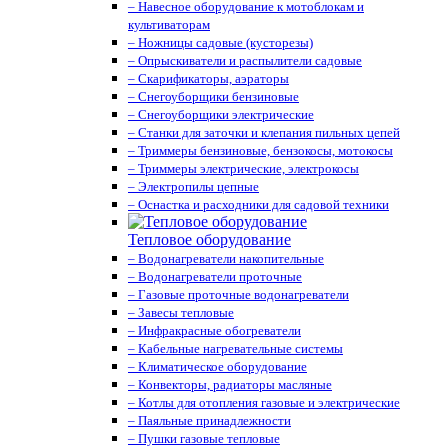
– Навесное оборудование к мотоблокам и
культиваторам
– Ножницы садовые (кусторезы)
– Опрыскиватели и распылители садовые
– Скарификаторы, аэраторы
– Снегоуборщики бензиновые
– Снегоуборщики электрические
– Станки для заточки и клепания пильных цепей
– Триммеры бензиновые, бензокосы, мотокосы
– Триммеры электрические, электрокосы
– Электропилы цепные
– Оснастка и расходники для садовой техники
Тепловое оборудование
– Водонагреватели накопительные
– Водонагреватели проточные
– Газовые проточные водонагреватели
– Завесы тепловые
– Инфракрасные обогреватели
– Кабельные нагревательные системы
– Климатическое оборудование
– Конвекторы, радиаторы масляные
– Котлы для отопления газовые и электрические
– Паяльные принадлежности
– Пушки газовые тепловые