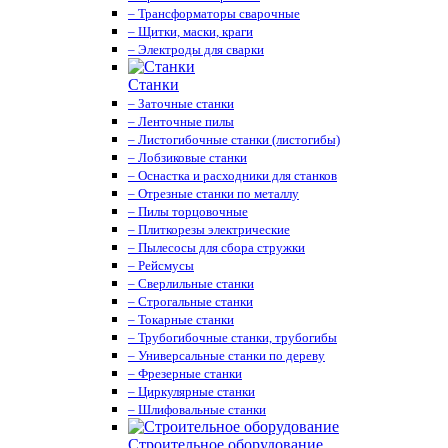
– Трансформаторы сварочные
– Щитки, маски, краги
– Электроды для сварки
Станки
– Заточные станки
– Ленточные пилы
– Листогибочные станки (листогибы)
– Лобзиковые станки
– Оснастка и расходники для станков
– Отрезные станки по металлу
– Пилы торцовочные
– Плиткорезы электрические
– Пылесосы для сбора стружки
– Рейсмусы
– Сверлильные станки
– Строгальные станки
– Токарные станки
– Трубогибочные станки, трубогибы
– Универсальные станки по дереву
– Фрезерные станки
– Циркулярные станки
– Шлифовальные станки
Строительное оборудование