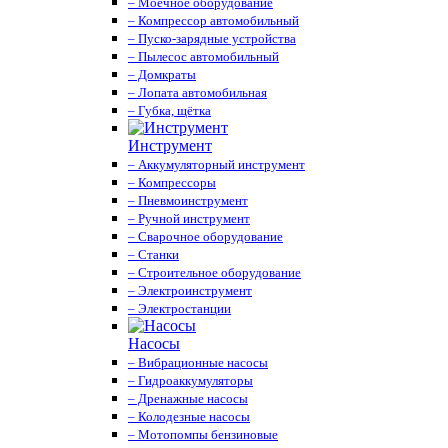
– Моечное оборудование
– Компрессор автомобильный
– Пуско-зарядные устройства
– Пылесос автомобильный
– Домкраты
– Лопата автомобильная
– Губка, щётка
Инструмент
– Аккумуляторный инструмент
– Компрессоры
– Пневмоинструмент
– Ручной инструмент
– Сварочное оборудование
– Станки
– Строительное оборудование
– Электроинструмент
– Электростанции
Насосы
– Вибрационные насосы
– Гидроаккумуляторы
– Дренажные насосы
– Колодезные насосы
– Мотопомпы бензиновые