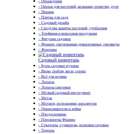
– Ограждения
– Опоры для растений, колышки, решетки, дуги
– Парник
– Плитка для сада
– Садовый дизайн
– Средства защиты растений, удобрения
– Торфяная и кокосовая продукция
– Фигурки садовые
– Фонари, светильники декоративные, гирлянды
– Фонтаны
Садовый инвентарь
– Буры садовые ручные
– Вилы, грабли, косы, серпы
– Всё для полива
– Лопаты
– Лопаты снеговые
– Мелкий садовый инструмент
– Метла
– Мотыги, полольники, рыхлители
– Опрыскиватели и лейки
– Плодосъемник
– Плоскорезы Фокина
– Секаторы, сучкорезы, ножовки садовые
– Топоры