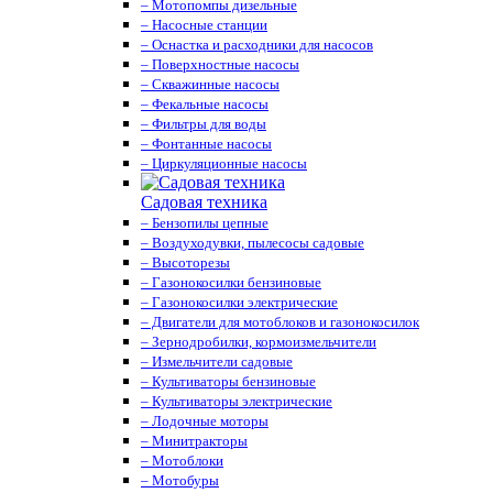
– Мотопомпы дизельные
– Насосные станции
– Оснастка и расходники для насосов
– Поверхностные насосы
– Скважинные насосы
– Фекальные насосы
– Фильтры для воды
– Фонтанные насосы
– Циркуляционные насосы
Садовая техника
– Бензопилы цепные
– Воздуходувки, пылесосы садовые
– Высоторезы
– Газонокосилки бензиновые
– Газонокосилки электрические
– Двигатели для мотоблоков и газонокосилок
– Зернодробилки, кормоизмельчители
– Измельчители садовые
– Культиваторы бензиновые
– Культиваторы электрические
– Лодочные моторы
– Минитракторы
– Мотоблоки
– Мотобуры