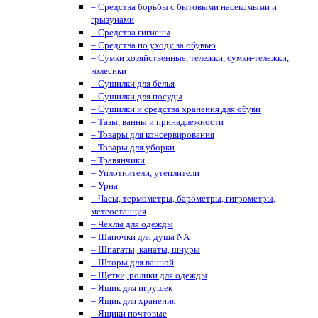
– Средства борьбы с бытовыми насекомыми и
грызунами
– Средства гигиены
– Средства по уходу за обувью
– Сумки хозяйственные, тележки, сумки-тележки,
колесики
– Сушилки для белья
– Сушилки для посуды
– Сушилки и средства хранения для обуви
– Тазы, ванны и принадлежности
– Товары для консервирования
– Товары для уборки
– Травянчики
– Уплотнители, утеплители
– Урна
– Часы, термометры, барометры, гигрометры,
метеостанция
– Чехлы для одежды
– Шапочки для душа NA
– Шпагаты, канаты, шнуры
– Шторы для ванной
– Щетки, ролики для одежды
– Ящик для игрушек
– Ящик для хранения
– Ящики почтовые