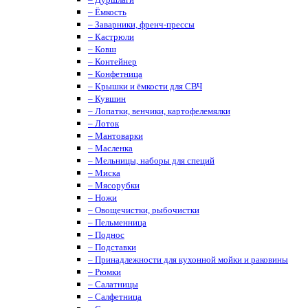
– Ёмкость
– Заварники, френч-прессы
– Кастрюли
– Ковш
– Контейнер
– Конфетница
– Крышки и ёмкости для СВЧ
– Кувшин
– Лопатки, венчики, картофелемялки
– Лоток
– Мантоварки
– Масленка
– Мельницы, наборы для специй
– Миска
– Мясорубки
– Ножи
– Овощечистки, рыбочистки
– Пельменница
– Поднос
– Подставки
– Принадлежности для кухонной мойки и раковины
– Рюмки
– Салатницы
– Салфетница