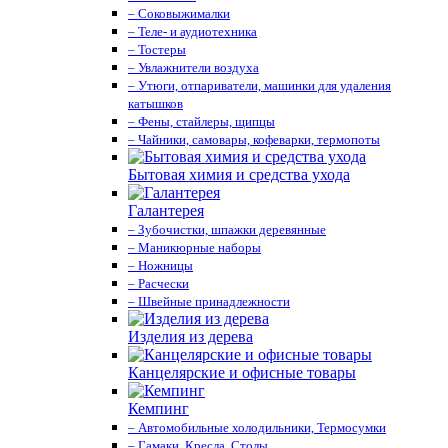
– Соковыжималки
– Теле- и аудиотехника
– Тостеры
– Увлажнители воздуха
– Утюги, отпариватели, машинки для удаления
катышков
– Фены, стайлеры, щипцы
– Чайники, самовары, кофеварки, термопоты
Бытовая химия и средства ухода
Галантерея
– Зубочистки, шпажки деревянные
– Маникюрные наборы
– Ножницы
– Расчески
– Швейные принадлежности
Изделия из дерева
Канцелярские и офисные товары
Кемпинг
– Автомобильные холодильники, Термосумки
– Гамаки, Кресла, Столы