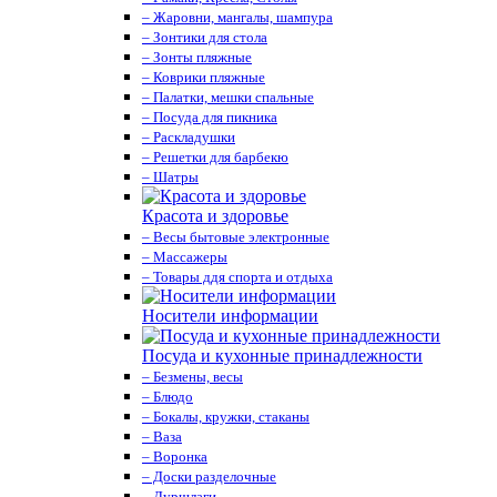
– Жаровни, мангалы, шампура
– Зонтики для стола
– Зонты пляжные
– Коврики пляжные
– Палатки, мешки спальные
– Посуда для пикника
– Раскладушки
– Решетки для барбекю
– Шатры
Красота и здоровье
– Весы бытовые электронные
– Массажеры
– Товары ддя спорта и отдыха
Носители информации
Посуда и кухонные принадлежности
– Безмены, весы
– Блюдо
– Бокалы, кружки, стаканы
– Ваза
– Воронка
– Доски разделочные
– Дуршлаги