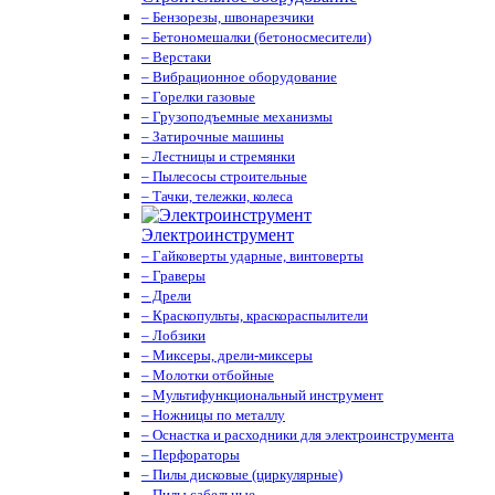
– Бензорезы, швонарезчики
– Бетономешалки (бетоносмесители)
– Верстаки
– Вибрационное оборудование
– Горелки газовые
– Грузоподъемные механизмы
– Затирочные машины
– Лестницы и стремянки
– Пылесосы строительные
– Тачки, тележки, колеса
Электроинструмент
– Гайковерты ударные, винтоверты
– Граверы
– Дрели
– Краскопульты, краскораспылители
– Лобзики
– Миксеры, дрели-миксеры
– Молотки отбойные
– Мультифункциональный инструмент
– Ножницы по металлу
– Оснастка и расходники для электроинструмента
– Перфораторы
– Пилы дисковые (циркулярные)
– Пилы сабельные