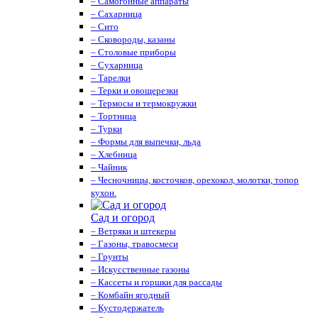
– Самогонные аппараты
– Сахарница
– Сито
– Сковороды, казаны
– Столовые приборы
– Сухарница
– Тарелки
– Терки и овощерезки
– Термосы и термокружки
– Тортница
– Турки
– Формы для выпечки, льда
– Хлебница
– Чайник
– Чесночницы, косточков, орехокол, молотки, топор
кухон.
Сад и огород
– Ветряки и штекеры
– Газоны, травосмеси
– Грунты
– Искусственные газоны
– Кассеты и горшки для рассады
– Комбайн ягодный
– Кустодержатель