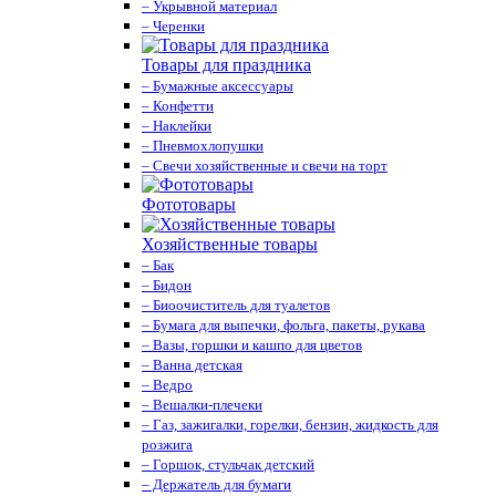
– Укрывной материал
– Черенки
Товары для праздника
– Бумажные аксессуары
– Конфетти
– Наклейки
– Пневмохлопушки
– Свечи хозяйственные и свечи на торт
Фототовары
Хозяйственные товары
– Бак
– Бидон
– Биоочиститель для туалетов
– Бумага для выпечки, фольга, пакеты, рукава
– Вазы, горшки и кашпо для цветов
– Ванна детская
– Ведро
– Вешалки-плечеки
– Газ, зажигалки, горелки, бензин, жидкость для
розжига
– Горшок, стульчак детский
– Держатель для бумаги