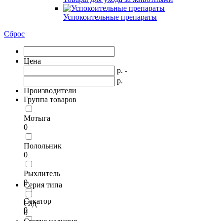
Успокоительные препараты
Сброс
Цена
р. -
р.
Производители
Группа товаров
Мотыга
0
Полольник
0
Рыхлитель
0
Серия типа
Секатор
Сад
0
0