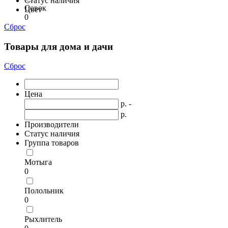
Статус наличия
Совок
Цвет
0
Сброс
Товары для дома и дачи
Сброс
Цена
р. -
р.
Производители
Статус наличия
Группа товаров
Мотыга
0
Полольник
0
Рыхлитель