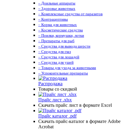
– Доильные аппараты
– Здоровье животных
– Комплексные средства от паразитов
– Контрацептивы
– Корма для животных
– Косметические средства
– Поилки, кормушки, лотки
– Препараты для рыб
– Средства для вывода шерсти
– Средства для глаз
– Средства для лошадей
– Средства для ушей
– Товары для ухода за животными
– Успокоительные препараты
Распродажа
Товары со скидкой
Прайс лист .xlsx
Скачать прайс лист в формате Excel
Прайс каталог .pdf
Скачать прайс-каталог в формате Adobe
Acrobat