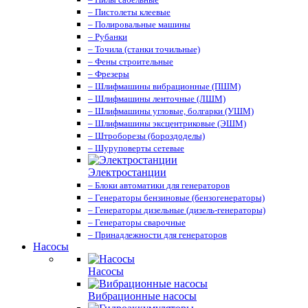
– Пистолеты клеевые
– Полировальные машины
– Рубанки
– Точила (станки точильные)
– Фены строительные
– Фрезеры
– Шлифмашины вибрационные (ПШМ)
– Шлифмашины ленточные (ЛШМ)
– Шлифмашины угловые, болгарки (УШМ)
– Шлифмашины эксцентриковые (ЭШМ)
– Штроборезы (бороздоделы)
– Шуруповерты сетевые
Электростанции
– Блоки автоматики для генераторов
– Генераторы бензиновые (бензогенераторы)
– Генераторы дизельные (дизель-генераторы)
– Генераторы сварочные
– Принадлежности для генераторов
Насосы
Насосы
Вибрационные насосы