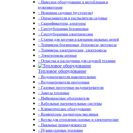
– Навесное оборудование к мотоблокам и
культиваторам
– Ножницы садовые (кусторезы)
– Опрыскиватели и распылители садовые
– Скарификаторы, аэраторы
– Снегоуборщики бензиновые
– Снегоуборщики электрические
– Станки для заточки и клепания пильных цепей
– Триммеры бензиновые, бензокосы, мотокосы
– Триммеры электрические, электрокосы
– Электропилы цепные
– Оснастка и расходники для садовой техники
Тепловое оборудование
– Водонагреватели накопительные
– Водонагреватели проточные
– Газовые проточные водонагреватели
– Завесы тепловые
– Инфракрасные обогреватели
– Кабельные нагревательные системы
– Климатическое оборудование
– Конвекторы, радиаторы масляные
– Котлы для отопления газовые и электрические
– Паяльные принадлежности
– Пушки газовые тепловые