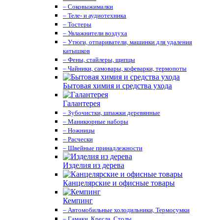
– Соковыжималки
– Теле- и аудиотехника
– Тостеры
– Увлажнители воздуха
– Утюги, отпариватели, машинки для удаления
катышков
– Фены, стайлеры, щипцы
– Чайники, самовары, кофеварки, термопоты
Бытовая химия и средства ухода
Галантерея
– Зубочистки, шпажки деревянные
– Маникюрные наборы
– Ножницы
– Расчески
– Швейные принадлежности
Изделия из дерева
Канцелярские и офисные товары
Кемпинг
– Автомобильные холодильники, Термосумки
– Гамаки, Кресла, Столы