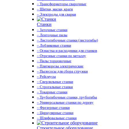
– Трансформаторы сварочные
– Щитки, маски, краги
– Электроды для сварки
Станки
– Заточные станки
– Ленточные пилы
– Листогибочные станки (листогибы)
– Лобзиковые станки
– Оснастка и расходники для станков
– Отрезные станки по металлу
– Пилы торцовочные
– Плиткорезы электрические
– Пылесосы для сбора стружки
– Рейсмусы
– Сверлильные станки
– Строгальные станки
– Токарные станки
– Трубогибочные станки, трубогибы
– Универсальные станки по дереву
– Фрезерные станки
– Циркулярные станки
– Шлифовальные станки
Строительное оборудование