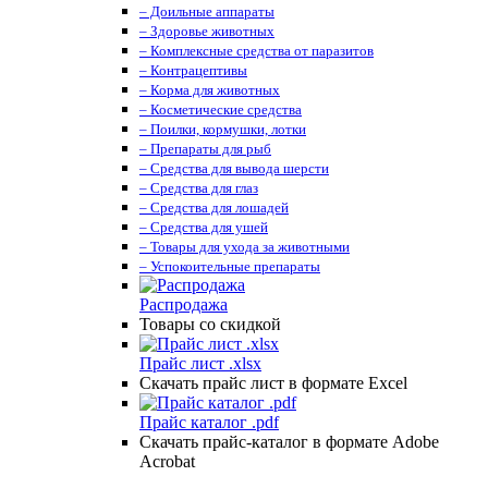
– Доильные аппараты
– Здоровье животных
– Комплексные средства от паразитов
– Контрацептивы
– Корма для животных
– Косметические средства
– Поилки, кормушки, лотки
– Препараты для рыб
– Средства для вывода шерсти
– Средства для глаз
– Средства для лошадей
– Средства для ушей
– Товары для ухода за животными
– Успокоительные препараты
Распродажа
Товары со скидкой
Прайс лист .xlsx
Скачать прайс лист в формате Excel
Прайс каталог .pdf
Скачать прайс-каталог в формате Adobe
Acrobat