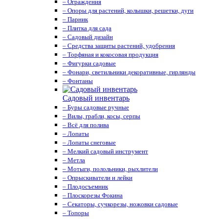
– Ограждения
– Опоры для растений, колышки, решетки, дуги
– Парник
– Плитка для сада
– Садовый дизайн
– Средства защиты растений, удобрения
– Торфяная и кокосовая продукция
– Фигурки садовые
– Фонари, светильники декоративные, гирлянды
– Фонтаны
Садовый инвентарь
– Буры садовые ручные
– Вилы, грабли, косы, серпы
– Всё для полива
– Лопаты
– Лопаты снеговые
– Мелкий садовый инструмент
– Метла
– Мотыги, полольники, рыхлители
– Опрыскиватели и лейки
– Плодосъемник
– Плоскорезы Фокина
– Секаторы, сучкорезы, ножовки садовые
– Топоры