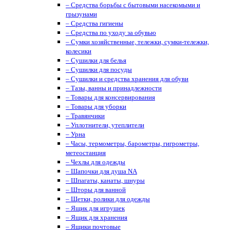
– Средства борьбы с бытовыми насекомыми и
грызунами
– Средства гигиены
– Средства по уходу за обувью
– Сумки хозяйственные, тележки, сумки-тележки,
колесики
– Сушилки для белья
– Сушилки для посуды
– Сушилки и средства хранения для обуви
– Тазы, ванны и принадлежности
– Товары для консервирования
– Товары для уборки
– Травянчики
– Уплотнители, утеплители
– Урна
– Часы, термометры, барометры, гигрометры,
метеостанция
– Чехлы для одежды
– Шапочки для душа NA
– Шпагаты, канаты, шнуры
– Шторы для ванной
– Щетки, ролики для одежды
– Ящик для игрушек
– Ящик для хранения
– Ящики почтовые