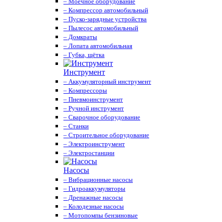
– Моечное оборудование
– Компрессор автомобильный
– Пуско-зарядные устройства
– Пылесос автомобильный
– Домкраты
– Лопата автомобильная
– Губка, щётка
Инструмент
– Аккумуляторный инструмент
– Компрессоры
– Пневмоинструмент
– Ручной инструмент
– Сварочное оборудование
– Станки
– Строительное оборудование
– Электроинструмент
– Электростанции
Насосы
– Вибрационные насосы
– Гидроаккумуляторы
– Дренажные насосы
– Колодезные насосы
– Мотопомпы бензиновые