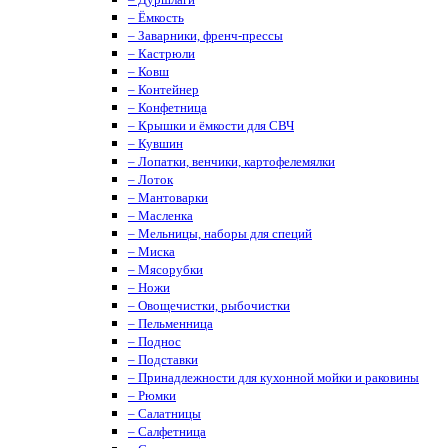
– Ёмкость
– Заварники, френч-прессы
– Кастрюли
– Ковш
– Контейнер
– Конфетница
– Крышки и ёмкости для СВЧ
– Кувшин
– Лопатки, венчики, картофелемялки
– Лоток
– Мантоварки
– Масленка
– Мельницы, наборы для специй
– Миска
– Мясорубки
– Ножи
– Овощечистки, рыбочистки
– Пельменница
– Поднос
– Подставки
– Принадлежности для кухонной мойки и раковины
– Рюмки
– Салатницы
– Салфетница