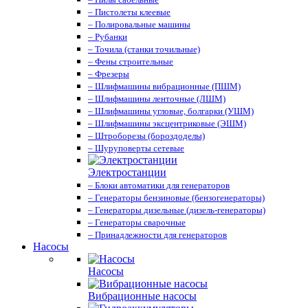
– Пистолеты клеевые
– Полировальные машины
– Рубанки
– Точила (станки точильные)
– Фены строительные
– Фрезеры
– Шлифмашины вибрационные (ПШМ)
– Шлифмашины ленточные (ЛШМ)
– Шлифмашины угловые, болгарки (УШМ)
– Шлифмашины эксцентриковые (ЭШМ)
– Штроборезы (бороздоделы)
– Шуруповерты сетевые
Электростанции
– Блоки автоматики для генераторов
– Генераторы бензиновые (бензогенераторы)
– Генераторы дизельные (дизель-генераторы)
– Генераторы сварочные
– Принадлежности для генераторов
Насосы
Насосы
Вибрационные насосы