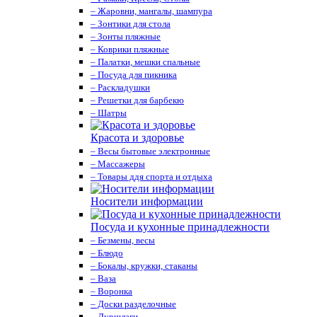
– Жаровни, мангалы, шампура
– Зонтики для стола
– Зонты пляжные
– Коврики пляжные
– Палатки, мешки спальные
– Посуда для пикника
– Раскладушки
– Решетки для барбекю
– Шатры
Красота и здоровье
– Весы бытовые электронные
– Массажеры
– Товары ддя спорта и отдыха
Носители информации
Посуда и кухонные принадлежности
– Безмены, весы
– Блюдо
– Бокалы, кружки, стаканы
– Ваза
– Воронка
– Доски разделочные
– Дуршлаги