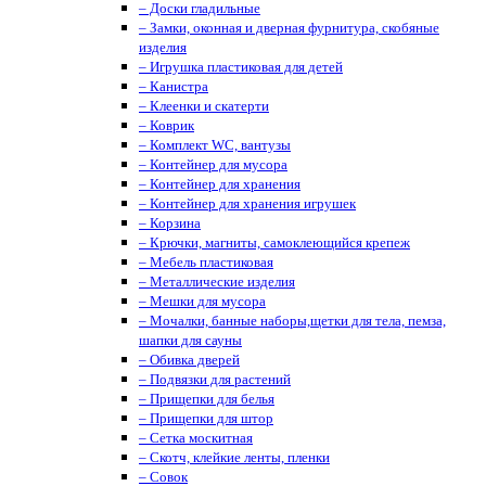
– Доски гладильные
– Замки, оконная и дверная фурнитура, скобяные
изделия
– Игрушка пластиковая для детей
– Канистра
– Клеенки и скатерти
– Коврик
– Комплект WC, вантузы
– Контейнер для мусора
– Контейнер для хранения
– Контейнер для хранения игрушек
– Корзина
– Крючки, магниты, cамоклеющийся крепеж
– Мебель пластиковая
– Металлические изделия
– Мешки для мусора
– Мочалки, банные наборы,щетки для тела, пемза,
шапки для сауны
– Обивка дверей
– Подвязки для растений
– Прищепки для белья
– Прищепки для штор
– Сетка москитная
– Скотч, клейкие ленты, пленки
– Совок