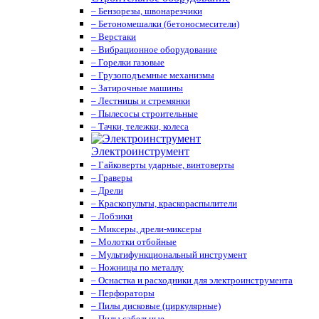
– Бензорезы, швонарезчики
– Бетономешалки (бетоносмесители)
– Верстаки
– Вибрационное оборудование
– Горелки газовые
– Грузоподъемные механизмы
– Затирочные машины
– Лестницы и стремянки
– Пылесосы строительные
– Тачки, тележки, колеса
Электроинструмент
– Гайковерты ударные, винтоверты
– Граверы
– Дрели
– Краскопульты, краскораспылители
– Лобзики
– Миксеры, дрели-миксеры
– Молотки отбойные
– Мультифункциональный инструмент
– Ножницы по металлу
– Оснастка и расходники для электроинструмента
– Перфораторы
– Пилы дисковые (циркулярные)
– Пилы сабельные