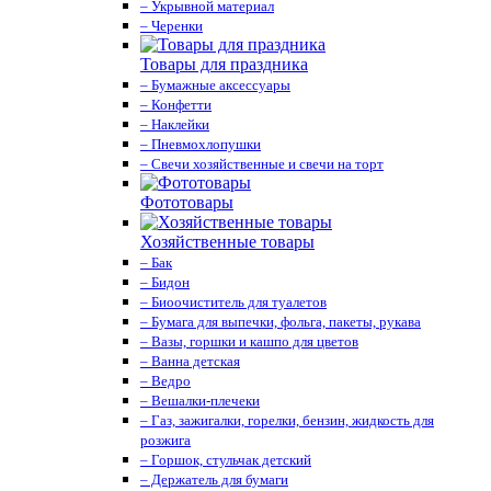
– Укрывной материал
– Черенки
Товары для праздника
– Бумажные аксессуары
– Конфетти
– Наклейки
– Пневмохлопушки
– Свечи хозяйственные и свечи на торт
Фототовары
Хозяйственные товары
– Бак
– Бидон
– Биоочиститель для туалетов
– Бумага для выпечки, фольга, пакеты, рукава
– Вазы, горшки и кашпо для цветов
– Ванна детская
– Ведро
– Вешалки-плечеки
– Газ, зажигалки, горелки, бензин, жидкость для
розжига
– Горшок, стульчак детский
– Держатель для бумаги