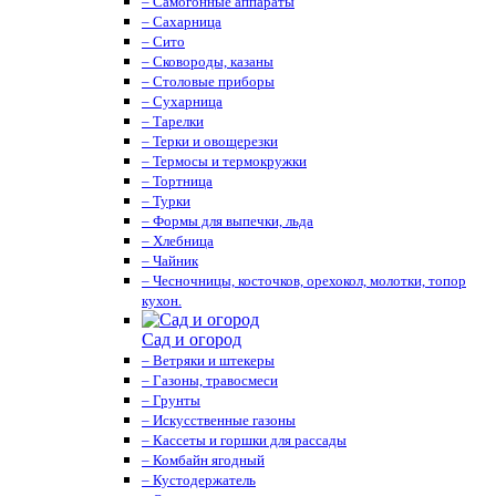
– Самогонные аппараты
– Сахарница
– Сито
– Сковороды, казаны
– Столовые приборы
– Сухарница
– Тарелки
– Терки и овощерезки
– Термосы и термокружки
– Тортница
– Турки
– Формы для выпечки, льда
– Хлебница
– Чайник
– Чесночницы, косточков, орехокол, молотки, топор
кухон.
Сад и огород
– Ветряки и штекеры
– Газоны, травосмеси
– Грунты
– Искусственные газоны
– Кассеты и горшки для рассады
– Комбайн ягодный
– Кустодержатель