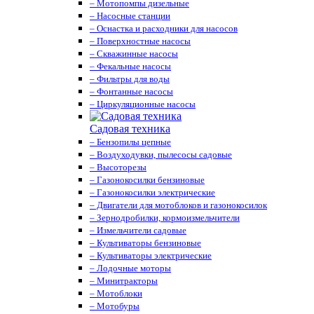
– Мотопомпы дизельные
– Насосные станции
– Оснастка и расходники для насосов
– Поверхностные насосы
– Скважинные насосы
– Фекальные насосы
– Фильтры для воды
– Фонтанные насосы
– Циркуляционные насосы
Садовая техника
– Бензопилы цепные
– Воздуходувки, пылесосы садовые
– Высоторезы
– Газонокосилки бензиновые
– Газонокосилки электрические
– Двигатели для мотоблоков и газонокосилок
– Зернодробилки, кормоизмельчители
– Измельчители садовые
– Культиваторы бензиновые
– Культиваторы электрические
– Лодочные моторы
– Минитракторы
– Мотоблоки
– Мотобуры