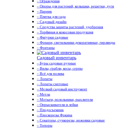
– Ограждения
– Опоры для растений, колышки, решетки, дуги
– Парник
– Плитка для сада
– Садовый дизайн
– Средства защиты растений, удобрения
– Торфяная и кокосовая продукция
– Фигурки садовые
– Фонари, светильники декоративные, гирлянды
– Фонтаны
Садовый инвентарь
– Буры садовые ручные
– Вилы, грабли, косы, серпы
– Всё для полива
– Лопаты
– Лопаты снеговые
– Мелкий садовый инструмент
– Метла
– Мотыги, полольники, рыхлители
– Опрыскиватели и лейки
– Плодосъемник
– Плоскорезы Фокина
– Секаторы, сучкорезы, ножовки садовые
– Топоры