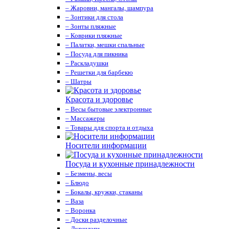
– Жаровни, мангалы, шампура
– Зонтики для стола
– Зонты пляжные
– Коврики пляжные
– Палатки, мешки спальные
– Посуда для пикника
– Раскладушки
– Решетки для барбекю
– Шатры
Красота и здоровье
– Весы бытовые электронные
– Массажеры
– Товары ддя спорта и отдыха
Носители информации
Посуда и кухонные принадлежности
– Безмены, весы
– Блюдо
– Бокалы, кружки, стаканы
– Ваза
– Воронка
– Доски разделочные
– Дуршлаги