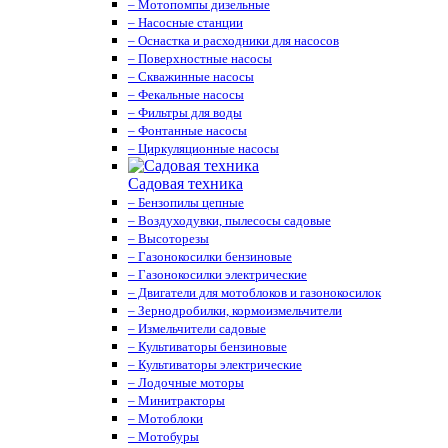
– Мотопомпы дизельные
– Насосные станции
– Оснастка и расходники для насосов
– Поверхностные насосы
– Скважинные насосы
– Фекальные насосы
– Фильтры для воды
– Фонтанные насосы
– Циркуляционные насосы
Садовая техника
– Бензопилы цепные
– Воздуходувки, пылесосы садовые
– Высоторезы
– Газонокосилки бензиновые
– Газонокосилки электрические
– Двигатели для мотоблоков и газонокосилок
– Зернодробилки, кормоизмельчители
– Измельчители садовые
– Культиваторы бензиновые
– Культиваторы электрические
– Лодочные моторы
– Минитракторы
– Мотоблоки
– Мотобуры