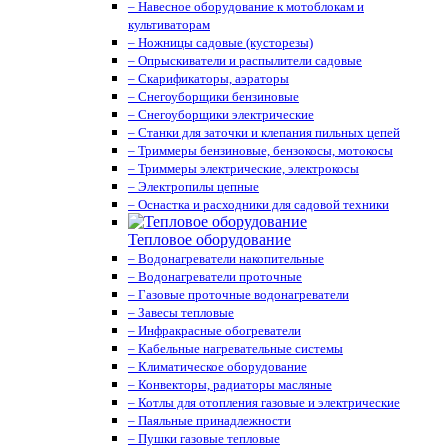
– Навесное оборудование к мотоблокам и
культиваторам
– Ножницы садовые (кусторезы)
– Опрыскиватели и распылители садовые
– Скарификаторы, аэраторы
– Снегоуборщики бензиновые
– Снегоуборщики электрические
– Станки для заточки и клепания пильных цепей
– Триммеры бензиновые, бензокосы, мотокосы
– Триммеры электрические, электрокосы
– Электропилы цепные
– Оснастка и расходники для садовой техники
Тепловое оборудование
– Водонагреватели накопительные
– Водонагреватели проточные
– Газовые проточные водонагреватели
– Завесы тепловые
– Инфракрасные обогреватели
– Кабельные нагревательные системы
– Климатическое оборудование
– Конвекторы, радиаторы масляные
– Котлы для отопления газовые и электрические
– Паяльные принадлежности
– Пушки газовые тепловые