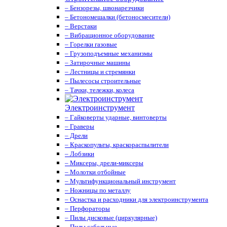
– Бензорезы, швонарезчики
– Бетономешалки (бетоносмесители)
– Верстаки
– Вибрационное оборудование
– Горелки газовые
– Грузоподъемные механизмы
– Затирочные машины
– Лестницы и стремянки
– Пылесосы строительные
– Тачки, тележки, колеса
Электроинструмент
– Гайковерты ударные, винтоверты
– Граверы
– Дрели
– Краскопульты, краскораспылители
– Лобзики
– Миксеры, дрели-миксеры
– Молотки отбойные
– Мультифункциональный инструмент
– Ножницы по металлу
– Оснастка и расходники для электроинструмента
– Перфораторы
– Пилы дисковые (циркулярные)
– Пилы сабельные