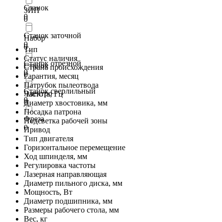
Станок
ЗИП
0
0
Станок заточной
Набор
0
0
Тип
Статус наличия
Станок отрезной
Станок
Страна происхождения
0
0
Гарантия, месяц
Патрубок пылеотвода
Станок сверлильный
Электро
Частота, Гц
0
0
Диаметр хвостовика, мм
Посадка патрона
Фреза
Подсветка рабочей зоны
0
Привод
Тип двигателя
Горизонтальное перемещение
Ход шпинделя, мм
Регулировка частоты
Лазерная направляющая
Диаметр пильного диска, мм
Мощность, Вт
Диаметр подшипника, мм
Размеры рабочего стола, мм
Вес, кг