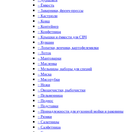
– Ёмкость
– Заварники, френч-прессы
– Кастрюли
– Ковш
– Контейнер
– Конфетница
– Крышки и ёмкости для СВЧ
– Кувшин
– Лопатки, венчики, картофелемялки
– Лоток
– Мантоварки
– Масленка
– Мельницы, наборы для специй
– Миска
– Мясорубки
– Ножи
– Овощечистки, рыбочистки
– Пельменница
– Поднос
– Подставки
– Принадлежности для кухонной мойки и раковины
– Рюмки
– Салатницы
– Салфетница