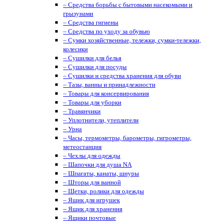
– Средства борьбы с бытовыми насекомыми и
грызунами
– Средства гигиены
– Средства по уходу за обувью
– Сумки хозяйственные, тележки, сумки-тележки,
колесики
– Сушилки для белья
– Сушилки для посуды
– Сушилки и средства хранения для обуви
– Тазы, ванны и принадлежности
– Товары для консервирования
– Товары для уборки
– Травянчики
– Уплотнители, утеплители
– Урна
– Часы, термометры, барометры, гигрометры,
метеостанция
– Чехлы для одежды
– Шапочки для душа NA
– Шпагаты, канаты, шнуры
– Шторы для ванной
– Щетки, ролики для одежды
– Ящик для игрушек
– Ящик для хранения
– Ящики почтовые