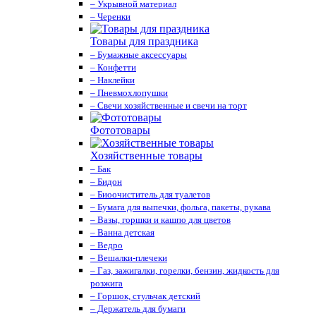
– Укрывной материал
– Черенки
Товары для праздника
– Бумажные аксессуары
– Конфетти
– Наклейки
– Пневмохлопушки
– Свечи хозяйственные и свечи на торт
Фототовары
Хозяйственные товары
– Бак
– Бидон
– Биоочиститель для туалетов
– Бумага для выпечки, фольга, пакеты, рукава
– Вазы, горшки и кашпо для цветов
– Ванна детская
– Ведро
– Вешалки-плечеки
– Газ, зажигалки, горелки, бензин, жидкость для
розжига
– Горшок, стульчак детский
– Держатель для бумаги