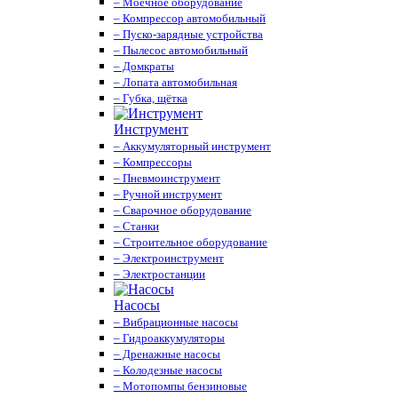
– Моечное оборудование
– Компрессор автомобильный
– Пуско-зарядные устройства
– Пылесос автомобильный
– Домкраты
– Лопата автомобильная
– Губка, щётка
Инструмент
– Аккумуляторный инструмент
– Компрессоры
– Пневмоинструмент
– Ручной инструмент
– Сварочное оборудование
– Станки
– Строительное оборудование
– Электроинструмент
– Электростанции
Насосы
– Вибрационные насосы
– Гидроаккумуляторы
– Дренажные насосы
– Колодезные насосы
– Мотопомпы бензиновые