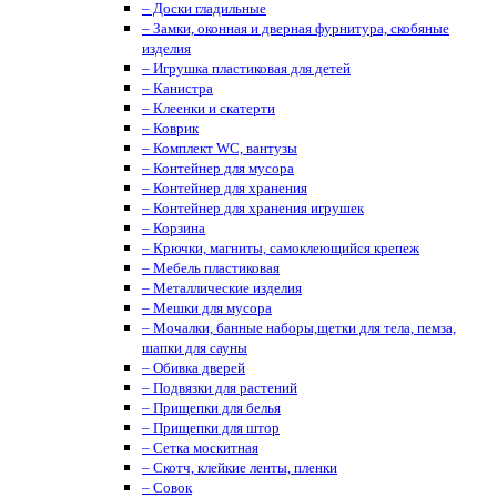
– Доски гладильные
– Замки, оконная и дверная фурнитура, скобяные
изделия
– Игрушка пластиковая для детей
– Канистра
– Клеенки и скатерти
– Коврик
– Комплект WC, вантузы
– Контейнер для мусора
– Контейнер для хранения
– Контейнер для хранения игрушек
– Корзина
– Крючки, магниты, cамоклеющийся крепеж
– Мебель пластиковая
– Металлические изделия
– Мешки для мусора
– Мочалки, банные наборы,щетки для тела, пемза,
шапки для сауны
– Обивка дверей
– Подвязки для растений
– Прищепки для белья
– Прищепки для штор
– Сетка москитная
– Скотч, клейкие ленты, пленки
– Совок