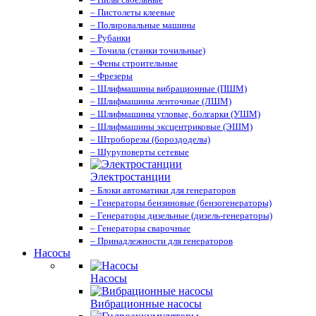
– Пистолеты клеевые
– Полировальные машины
– Рубанки
– Точила (станки точильные)
– Фены строительные
– Фрезеры
– Шлифмашины вибрационные (ПШМ)
– Шлифмашины ленточные (ЛШМ)
– Шлифмашины угловые, болгарки (УШМ)
– Шлифмашины эксцентриковые (ЭШМ)
– Штроборезы (бороздоделы)
– Шуруповерты сетевые
Электростанции
– Блоки автоматики для генераторов
– Генераторы бензиновые (бензогенераторы)
– Генераторы дизельные (дизель-генераторы)
– Генераторы сварочные
– Принадлежности для генераторов
Насосы
Насосы
Вибрационные насосы