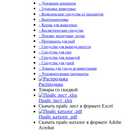
– Доильные аппараты
– Здоровье животных
– Комплексные средства от паразитов
– Контрацептивы
– Корма для животных
– Косметические средства
– Поилки, кормушки, лотки
– Препараты для рыб
– Средства для вывода шерсти
– Средства для глаз
– Средства для лошадей
– Средства для ушей
– Товары для ухода за животными
– Успокоительные препараты
Распродажа
Товары со скидкой
Прайс лист .xlsx
Скачать прайс лист в формате Excel
Прайс каталог .pdf
Скачать прайс-каталог в формате Adobe
Acrobat