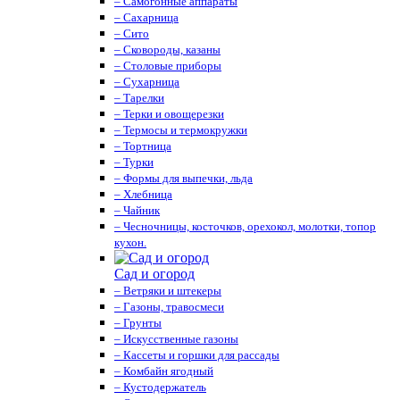
– Самогонные аппараты
– Сахарница
– Сито
– Сковороды, казаны
– Столовые приборы
– Сухарница
– Тарелки
– Терки и овощерезки
– Термосы и термокружки
– Тортница
– Турки
– Формы для выпечки, льда
– Хлебница
– Чайник
– Чесночницы, косточков, орехокол, молотки, топор
кухон.
Сад и огород
– Ветряки и штекеры
– Газоны, травосмеси
– Грунты
– Искусственные газоны
– Кассеты и горшки для рассады
– Комбайн ягодный
– Кустодержатель