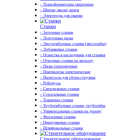
– Трансформаторы сварочные
– Щитки, маски, краги
– Электроды для сварки
Станки
– Заточные станки
– Ленточные пилы
– Листогибочные станки (листогибы)
– Лобзиковые станки
– Оснастка и расходники для станков
– Отрезные станки по металлу
– Пилы торцовочные
– Плиткорезы электрические
– Пылесосы для сбора стружки
– Рейсмусы
– Сверлильные станки
– Строгальные станки
– Токарные станки
– Трубогибочные станки, трубогибы
– Универсальные станки по дереву
– Фрезерные станки
– Циркулярные станки
– Шлифовальные станки
Строительное оборудование