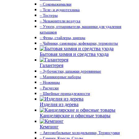
– Соковыжималки
– Теле- и аудиотехника
– Тостеры
– Увлажнители воздуха
– Утюги, отпариватели, машинки для удаления
катышков
– Фены, стайлеры, щипцы
– Чайники, самовары, кофеварки, термопоты
Бытовая химия и средства ухода
Галантерея
– Зубочистки, шпажки деревянные
– Маникюрные наборы
– Ножницы
– Расчески
– Швейные принадлежности
Изделия из дерева
Канцелярские и офисные товары
Кемпинг
– Автомобильные холодильники, Термосумки
– Гамаки, Кресла, Столы