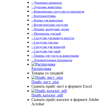
– Доильные аппараты
– Здоровье животных
– Комплексные средства от паразитов
– Контрацептивы
– Корма для животных
– Косметические средства
– Поилки, кормушки, лотки
– Препараты для рыб
– Средства для вывода шерсти
– Средства для глаз
– Средства для лошадей
– Средства для ушей
– Товары для ухода за животными
– Успокоительные препараты
Распродажа
Товары со скидкой
Прайс лист .xlsx
Скачать прайс лист в формате Excel
Прайс каталог .pdf
Скачать прайс-каталог в формате Adobe
Acrobat