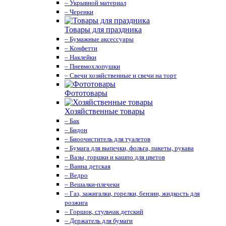
– Укрывной материал
– Черенки
Товары для праздника
– Бумажные аксессуары
– Конфетти
– Наклейки
– Пневмохлопушки
– Свечи хозяйственные и свечи на торт
Фототовары
Хозяйственные товары
– Бак
– Бидон
– Биоочиститель для туалетов
– Бумага для выпечки, фольга, пакеты, рукава
– Вазы, горшки и кашпо для цветов
– Ванна детская
– Ведро
– Вешалки-плечеки
– Газ, зажигалки, горелки, бензин, жидкость для
розжига
– Горшок, стульчак детский
– Держатель для бумаги