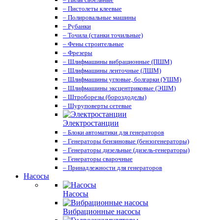
– Пистолеты клеевые
– Полировальные машины
– Рубанки
– Точила (станки точильные)
– Фены строительные
– Фрезеры
– Шлифмашины вибрационные (ПШМ)
– Шлифмашины ленточные (ЛШМ)
– Шлифмашины угловые, болгарки (УШМ)
– Шлифмашины эксцентриковые (ЭШМ)
– Штроборезы (бороздоделы)
– Шуруповерты сетевые
Электростанции
– Блоки автоматики для генераторов
– Генераторы бензиновые (бензогенераторы)
– Генераторы дизельные (дизель-генераторы)
– Генераторы сварочные
– Принадлежности для генераторов
Насосы
Насосы
Вибрационные насосы