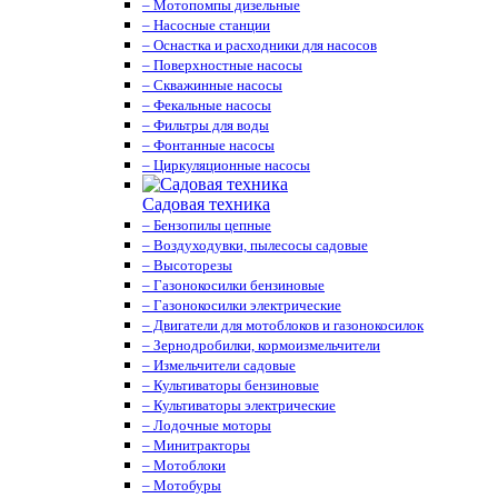
– Мотопомпы дизельные
– Насосные станции
– Оснастка и расходники для насосов
– Поверхностные насосы
– Скважинные насосы
– Фекальные насосы
– Фильтры для воды
– Фонтанные насосы
– Циркуляционные насосы
Садовая техника
– Бензопилы цепные
– Воздуходувки, пылесосы садовые
– Высоторезы
– Газонокосилки бензиновые
– Газонокосилки электрические
– Двигатели для мотоблоков и газонокосилок
– Зернодробилки, кормоизмельчители
– Измельчители садовые
– Культиваторы бензиновые
– Культиваторы электрические
– Лодочные моторы
– Минитракторы
– Мотоблоки
– Мотобуры