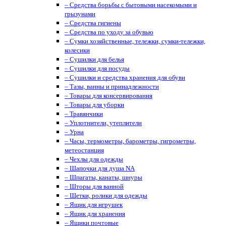
– Средства борьбы с бытовыми насекомыми и
грызунами
– Средства гигиены
– Средства по уходу за обувью
– Сумки хозяйственные, тележки, сумки-тележки,
колесики
– Сушилки для белья
– Сушилки для посуды
– Сушилки и средства хранения для обуви
– Тазы, ванны и принадлежности
– Товары для консервирования
– Товары для уборки
– Травянчики
– Уплотнители, утеплители
– Урна
– Часы, термометры, барометры, гигрометры,
метеостанция
– Чехлы для одежды
– Шапочки для душа NA
– Шпагаты, канаты, шнуры
– Шторы для ванной
– Щетки, ролики для одежды
– Ящик для игрушек
– Ящик для хранения
– Ящики почтовые