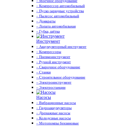
– Моечное оборудование
– Компрессор автомобильный
– Пуско-зарядные устройства
– Пылесос автомобильный
– Домкраты
– Лопата автомобильная
– Губка, щётка
Инструмент
– Аккумуляторный инструмент
– Компрессоры
– Пневмоинструмент
– Ручной инструмент
– Сварочное оборудование
– Станки
– Строительное оборудование
– Электроинструмент
– Электростанции
Насосы
– Вибрационные насосы
– Гидроаккумуляторы
– Дренажные насосы
– Колодезные насосы
– Мотопомпы бензиновые