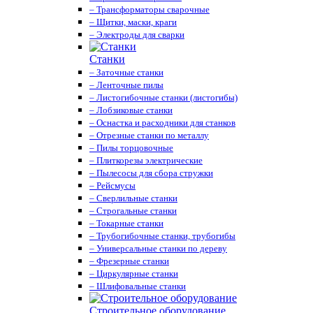
– Трансформаторы сварочные
– Щитки, маски, краги
– Электроды для сварки
Станки
– Заточные станки
– Ленточные пилы
– Листогибочные станки (листогибы)
– Лобзиковые станки
– Оснастка и расходники для станков
– Отрезные станки по металлу
– Пилы торцовочные
– Плиткорезы электрические
– Пылесосы для сбора стружки
– Рейсмусы
– Сверлильные станки
– Строгальные станки
– Токарные станки
– Трубогибочные станки, трубогибы
– Универсальные станки по дереву
– Фрезерные станки
– Циркулярные станки
– Шлифовальные станки
Строительное оборудование