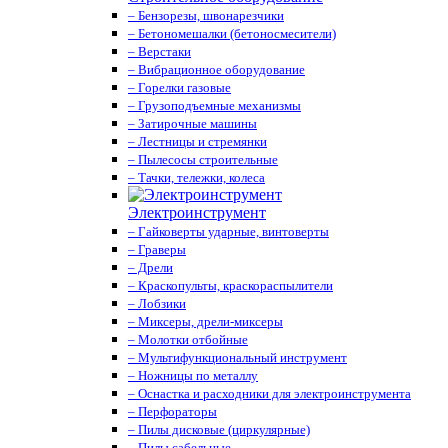
– Бензорезы, швонарезчики
– Бетономешалки (бетоносмесители)
– Верстаки
– Вибрационное оборудование
– Горелки газовые
– Грузоподъемные механизмы
– Затирочные машины
– Лестницы и стремянки
– Пылесосы строительные
– Тачки, тележки, колеса
Электроинструмент
– Гайковерты ударные, винтоверты
– Граверы
– Дрели
– Краскопульты, краскораспылители
– Лобзики
– Миксеры, дрели-миксеры
– Молотки отбойные
– Мультифункциональный инструмент
– Ножницы по металлу
– Оснастка и расходники для электроинструмента
– Перфораторы
– Пилы дисковые (циркулярные)
– Пилы сабельные