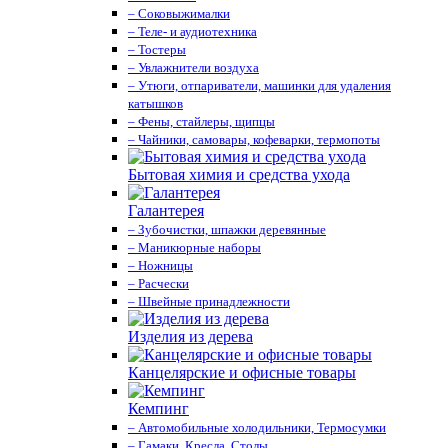
– Соковыжималки
– Теле- и аудиотехника
– Тостеры
– Увлажнители воздуха
– Утюги, отпариватели, машинки для удаления
катышков
– Фены, стайлеры, щипцы
– Чайники, самовары, кофеварки, термопоты
Бытовая химия и средства ухода
Галантерея
– Зубочистки, шпажки деревянные
– Маникюрные наборы
– Ножницы
– Расчески
– Швейные принадлежности
Изделия из дерева
Канцелярские и офисные товары
Кемпинг
– Автомобильные холодильники, Термосумки
– Гамаки, Кресла, Столы