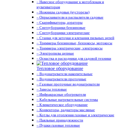
– Навесное оборудование к мотоблокам и
культиваторам
– Ножницы садовые (кусторезы)
– Опрыскиватели и распылители садовые
– Скарификаторы, аэраторы
– Снегоуборщики бензиновые
– Снегоуборщики электрические
– Станки для заточки и клепания пильных цепей
– Триммеры бензиновые, бензокосы, мотокосы
– Триммеры электрические, электрокосы
– Электропилы цепные
– Оснастка и расходники для садовой техники
Тепловое оборудование
– Водонагреватели накопительные
– Водонагреватели проточные
– Газовые проточные водонагреватели
– Завесы тепловые
– Инфракрасные обогреватели
– Кабельные нагревательные системы
– Климатическое оборудование
– Конвекторы, радиаторы масляные
– Котлы для отопления газовые и электрические
– Паяльные принадлежности
– Пушки газовые тепловые