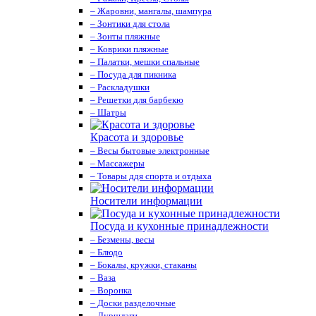
– Жаровни, мангалы, шампура
– Зонтики для стола
– Зонты пляжные
– Коврики пляжные
– Палатки, мешки спальные
– Посуда для пикника
– Раскладушки
– Решетки для барбекю
– Шатры
Красота и здоровье
– Весы бытовые электронные
– Массажеры
– Товары ддя спорта и отдыха
Носители информации
Посуда и кухонные принадлежности
– Безмены, весы
– Блюдо
– Бокалы, кружки, стаканы
– Ваза
– Воронка
– Доски разделочные
– Дуршлаги