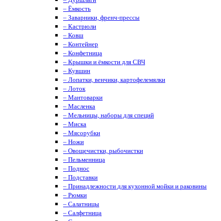
– Ёмкость
– Заварники, френч-прессы
– Кастрюли
– Ковш
– Контейнер
– Конфетница
– Крышки и ёмкости для СВЧ
– Кувшин
– Лопатки, венчики, картофелемялки
– Лоток
– Мантоварки
– Масленка
– Мельницы, наборы для специй
– Миска
– Мясорубки
– Ножи
– Овощечистки, рыбочистки
– Пельменница
– Поднос
– Подставки
– Принадлежности для кухонной мойки и раковины
– Рюмки
– Салатницы
– Салфетница