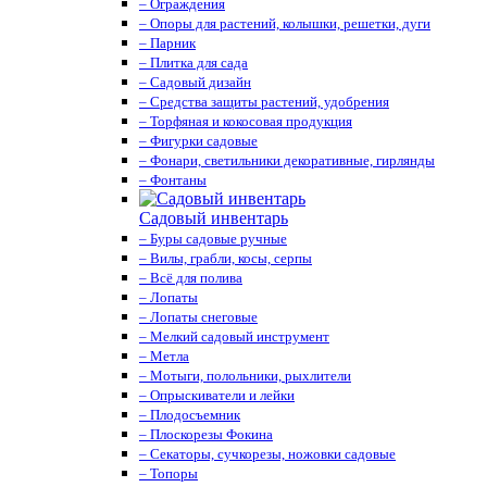
– Ограждения
– Опоры для растений, колышки, решетки, дуги
– Парник
– Плитка для сада
– Садовый дизайн
– Средства защиты растений, удобрения
– Торфяная и кокосовая продукция
– Фигурки садовые
– Фонари, светильники декоративные, гирлянды
– Фонтаны
Садовый инвентарь
– Буры садовые ручные
– Вилы, грабли, косы, серпы
– Всё для полива
– Лопаты
– Лопаты снеговые
– Мелкий садовый инструмент
– Метла
– Мотыги, полольники, рыхлители
– Опрыскиватели и лейки
– Плодосъемник
– Плоскорезы Фокина
– Секаторы, сучкорезы, ножовки садовые
– Топоры