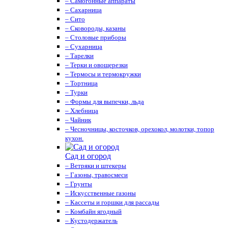
– Самогонные аппараты
– Сахарница
– Сито
– Сковороды, казаны
– Столовые приборы
– Сухарница
– Тарелки
– Терки и овощерезки
– Термосы и термокружки
– Тортница
– Турки
– Формы для выпечки, льда
– Хлебница
– Чайник
– Чесночницы, косточков, орехокол, молотки, топор
кухон.
Сад и огород
– Ветряки и штекеры
– Газоны, травосмеси
– Грунты
– Искусственные газоны
– Кассеты и горшки для рассады
– Комбайн ягодный
– Кустодержатель