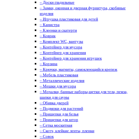
– Доски гладильные
– Замки, оконная и дверная фурнитура, скобяные
изделия
– Игрушка пластиковая для детей
– Канистра
– Клеенки и скатерти
– Коврик
– Комплект WC, вантузы
– Контейнер для мусора
– Контейнер для хранения
– Контейнер для хранения игрушек
– Корзина
– Крючки, магниты, cамоклеющийся крепеж
– Мебель пластиковая
– Металлические изделия
– Мешки для мусора
– Мочалки, банные наборы,щетки для тела, пемза,
шапки для сауны
– Обивка дверей
– Подвязки для растений
– Прищепки для белья
– Прищепки для штор
– Сетка москитная
– Скотч, клейкие ленты, пленки
– Совок