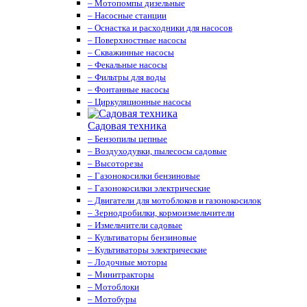
– Мотопомпы дизельные
– Насосные станции
– Оснастка и расходники для насосов
– Поверхностные насосы
– Скважинные насосы
– Фекальные насосы
– Фильтры для воды
– Фонтанные насосы
– Циркуляционные насосы
Садовая техника
– Бензопилы цепные
– Воздуходувки, пылесосы садовые
– Высоторезы
– Газонокосилки бензиновые
– Газонокосилки электрические
– Двигатели для мотоблоков и газонокосилок
– Зернодробилки, кормоизмельчители
– Измельчители садовые
– Культиваторы бензиновые
– Культиваторы электрические
– Лодочные моторы
– Минитракторы
– Мотоблоки
– Мотобуры