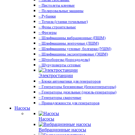
– Пистолеты клеевые
– Полировальные машины
– Рубанки
– Точила (станки точильные)
– Фены строительные
– Фрезеры
– Шлифмашины вибрационные (ПШМ)
– Шлифмашины ленточные (ЛШМ)
– Шлифмашины угловые, болгарки (УШМ)
– Шлифмашины эксцентриковые (ЭШМ)
– Штроборезы (бороздоделы)
– Шуруповерты сетевые
Электростанции
– Блоки автоматики для генераторов
– Генераторы бензиновые (бензогенераторы)
– Генераторы дизельные (дизель-генераторы)
– Генераторы сварочные
– Принадлежности для генераторов
Насосы
Насосы
Вибрационные насосы