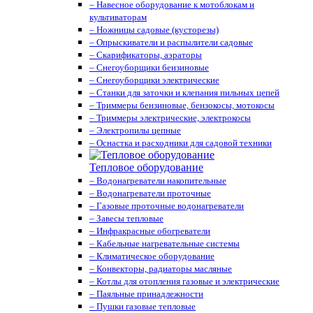
– Навесное оборудование к мотоблокам и
культиваторам
– Ножницы садовые (кусторезы)
– Опрыскиватели и распылители садовые
– Скарификаторы, аэраторы
– Снегоуборщики бензиновые
– Снегоуборщики электрические
– Станки для заточки и клепания пильных цепей
– Триммеры бензиновые, бензокосы, мотокосы
– Триммеры электрические, электрокосы
– Электропилы цепные
– Оснастка и расходники для садовой техники
Тепловое оборудование
– Водонагреватели накопительные
– Водонагреватели проточные
– Газовые проточные водонагреватели
– Завесы тепловые
– Инфракрасные обогреватели
– Кабельные нагревательные системы
– Климатическое оборудование
– Конвекторы, радиаторы масляные
– Котлы для отопления газовые и электрические
– Паяльные принадлежности
– Пушки газовые тепловые