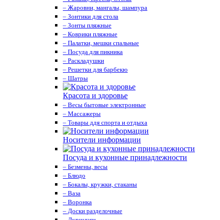
– Жаровни, мангалы, шампура
– Зонтики для стола
– Зонты пляжные
– Коврики пляжные
– Палатки, мешки спальные
– Посуда для пикника
– Раскладушки
– Решетки для барбекю
– Шатры
Красота и здоровье
– Весы бытовые электронные
– Массажеры
– Товары ддя спорта и отдыха
Носители информации
Посуда и кухонные принадлежности
– Безмены, весы
– Блюдо
– Бокалы, кружки, стаканы
– Ваза
– Воронка
– Доски разделочные
– Дуршлаги