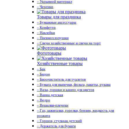
– Укрывной материал
– Черенки
Товары для праздника
– Бумажные аксессуары
– Конфетти
– Наклейки
– Пневмохлопушки
– Свечи хозяйственные и свечи на торт
Фототовары
Хозяйственные товары
– Бак
– Бидон
– Биоочиститель для туалетов
– Бумага для выпечки, фольга, пакеты, рукава
– Вазы, горшки и кашпо для цветов
– Ванна детская
– Ведро
– Вешалки-плечеки
– Газ, зажигалки, горелки, бензин, жидкость для
розжига
– Горшок, стульчак детский
– Держатель для бумаги