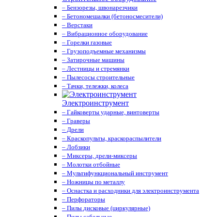
– Бензорезы, швонарезчики
– Бетономешалки (бетоносмесители)
– Верстаки
– Вибрационное оборудование
– Горелки газовые
– Грузоподъемные механизмы
– Затирочные машины
– Лестницы и стремянки
– Пылесосы строительные
– Тачки, тележки, колеса
Электроинструмент
– Гайковерты ударные, винтоверты
– Граверы
– Дрели
– Краскопульты, краскораспылители
– Лобзики
– Миксеры, дрели-миксеры
– Молотки отбойные
– Мультифункциональный инструмент
– Ножницы по металлу
– Оснастка и расходники для электроинструмента
– Перфораторы
– Пилы дисковые (циркулярные)
– Пилы сабельные