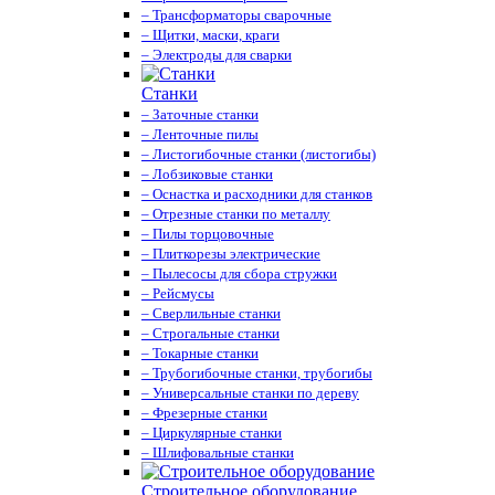
– Трансформаторы сварочные
– Щитки, маски, краги
– Электроды для сварки
Станки
– Заточные станки
– Ленточные пилы
– Листогибочные станки (листогибы)
– Лобзиковые станки
– Оснастка и расходники для станков
– Отрезные станки по металлу
– Пилы торцовочные
– Плиткорезы электрические
– Пылесосы для сбора стружки
– Рейсмусы
– Сверлильные станки
– Строгальные станки
– Токарные станки
– Трубогибочные станки, трубогибы
– Универсальные станки по дереву
– Фрезерные станки
– Циркулярные станки
– Шлифовальные станки
Строительное оборудование