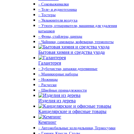
– Соковыжималки
– Теле- и аудиотехника
– Тостеры
– Увлажнители воздуха
– Утюги, отпариватели, машинки для удаления
катышков
– Фены, стайлеры, щипцы
– Чайники, самовары, кофеварки, термопоты
Бытовая химия и средства ухода
Галантерея
– Зубочистки, шпажки деревянные
– Маникюрные наборы
– Ножницы
– Расчески
– Швейные принадлежности
Изделия из дерева
Канцелярские и офисные товары
Кемпинг
– Автомобильные холодильники, Термосумки
– Гамаки, Кресла, Столы