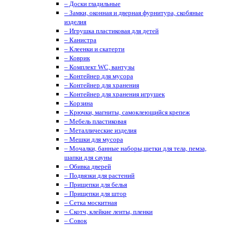
– Доски гладильные
– Замки, оконная и дверная фурнитура, скобяные
изделия
– Игрушка пластиковая для детей
– Канистра
– Клеенки и скатерти
– Коврик
– Комплект WC, вантузы
– Контейнер для мусора
– Контейнер для хранения
– Контейнер для хранения игрушек
– Корзина
– Крючки, магниты, cамоклеющийся крепеж
– Мебель пластиковая
– Металлические изделия
– Мешки для мусора
– Мочалки, банные наборы,щетки для тела, пемза,
шапки для сауны
– Обивка дверей
– Подвязки для растений
– Прищепки для белья
– Прищепки для штор
– Сетка москитная
– Скотч, клейкие ленты, пленки
– Совок