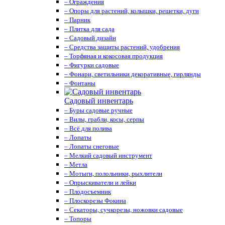
– Ограждения
– Опоры для растений, колышки, решетки, дуги
– Парник
– Плитка для сада
– Садовый дизайн
– Средства защиты растений, удобрения
– Торфяная и кокосовая продукция
– Фигурки садовые
– Фонари, светильники декоративные, гирлянды
– Фонтаны
Садовый инвентарь
– Буры садовые ручные
– Вилы, грабли, косы, серпы
– Всё для полива
– Лопаты
– Лопаты снеговые
– Мелкий садовый инструмент
– Метла
– Мотыги, полольники, рыхлители
– Опрыскиватели и лейки
– Плодосъемник
– Плоскорезы Фокина
– Секаторы, сучкорезы, ножовки садовые
– Топоры