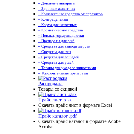
– Доильные аппараты
– Здоровье животных
– Комплексные средства от паразитов
– Контрацептивы
– Корма для животных
– Косметические средства
– Поилки, кормушки, лотки
– Препараты для рыб
– Средства для вывода шерсти
– Средства для глаз
– Средства для лошадей
– Средства для ушей
– Товары для ухода за животными
– Успокоительные препараты
Распродажа
Товары со скидкой
Прайс лист .xlsx
Скачать прайс лист в формате Excel
Прайс каталог .pdf
Скачать прайс-каталог в формате Adobe
Acrobat