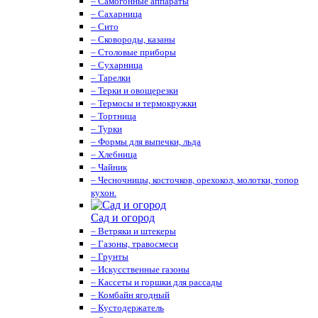
– Самогонные аппараты
– Сахарница
– Сито
– Сковороды, казаны
– Столовые приборы
– Сухарница
– Тарелки
– Терки и овощерезки
– Термосы и термокружки
– Тортница
– Турки
– Формы для выпечки, льда
– Хлебница
– Чайник
– Чесночницы, косточков, орехокол, молотки, топор
кухон.
Сад и огород
– Ветряки и штекеры
– Газоны, травосмеси
– Грунты
– Искусственные газоны
– Кассеты и горшки для рассады
– Комбайн ягодный
– Кустодержатель