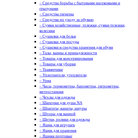
– Средства борьбы с бытовыми насекомыми и
грызунами
– Средства гигиены
– Средства по уходу за обувью
– Сумки хозяйственные, тележки, сумки-тележки,
колесики
– Сушилки для белья
– Сушилки для посуды
– Сушилки и средства хранения для обуви
– Тазы, ванны и принадлежности
– Товары для консервирования
– Товары для уборки
– Травянчики
– Уплотнители, утеплители
– Урна
– Часы, термометры, барометры, гигрометры,
метеостанция
– Чехлы для одежды
– Шапочки для душа NA
– Шпагаты, канаты, шнуры
– Шторы для ванной
– Щетки, ролики для одежды
– Ящик для игрушек
– Ящик для хранения
– Ящики почтовые