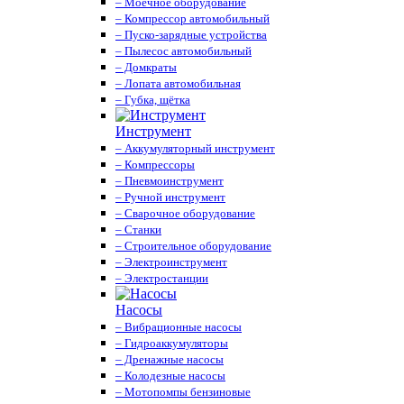
– Моечное оборудование
– Компрессор автомобильный
– Пуско-зарядные устройства
– Пылесос автомобильный
– Домкраты
– Лопата автомобильная
– Губка, щётка
Инструмент
– Аккумуляторный инструмент
– Компрессоры
– Пневмоинструмент
– Ручной инструмент
– Сварочное оборудование
– Станки
– Строительное оборудование
– Электроинструмент
– Электростанции
Насосы
– Вибрационные насосы
– Гидроаккумуляторы
– Дренажные насосы
– Колодезные насосы
– Мотопомпы бензиновые