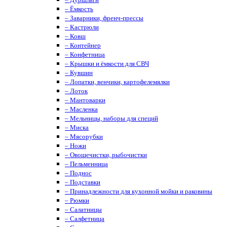
– Ёмкость
– Заварники, френч-прессы
– Кастрюли
– Ковш
– Контейнер
– Конфетница
– Крышки и ёмкости для СВЧ
– Кувшин
– Лопатки, венчики, картофелемялки
– Лоток
– Мантоварки
– Масленка
– Мельницы, наборы для специй
– Миска
– Мясорубки
– Ножи
– Овощечистки, рыбочистки
– Пельменница
– Поднос
– Подставки
– Принадлежности для кухонной мойки и раковины
– Рюмки
– Салатницы
– Салфетница