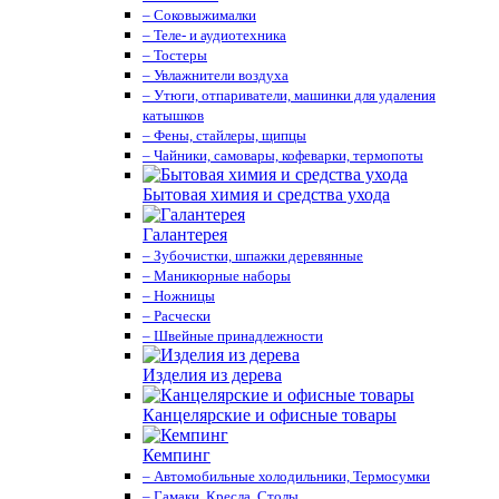
– Соковыжималки
– Теле- и аудиотехника
– Тостеры
– Увлажнители воздуха
– Утюги, отпариватели, машинки для удаления
катышков
– Фены, стайлеры, щипцы
– Чайники, самовары, кофеварки, термопоты
Бытовая химия и средства ухода
Галантерея
– Зубочистки, шпажки деревянные
– Маникюрные наборы
– Ножницы
– Расчески
– Швейные принадлежности
Изделия из дерева
Канцелярские и офисные товары
Кемпинг
– Автомобильные холодильники, Термосумки
– Гамаки, Кресла, Столы