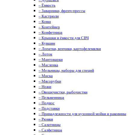
– Ёмкость
– Заварники, френч-прессы
– Кастрюли
– Ковш
– Контейнер
– Конфетница
– Крышки и ёмкости для СВЧ
– Кувшин
– Лопатки, венчики, картофелемялки
– Лоток
– Мантоварки
– Масленка
– Мельницы, наборы для специй
– Миска
– Мясорубки
– Ножи
– Овощечистки, рыбочистки
– Пельменница
– Поднос
– Подставки
– Принадлежности для кухонной мойки и раковины
– Рюмки
– Салатницы
– Салфетница