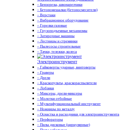
– Бензорезы, швонарезчики
– Бетономешалки (бетоносмесители)
– Верстаки
– Вибрационное оборудование
– Горелки газовые
– Грузоподъемные механизмы
– Затирочные машины
– Лестницы и стремянки
– Пылесосы строительные
– Тачки, тележки, колеса
Электроинструмент
– Гайковерты ударные, винтоверты
– Граверы
– Дрели
– Краскопульты, краскораспылители
– Лобзики
– Миксеры, дрели-миксеры
– Молотки отбойные
– Мультифункциональный инструмент
– Ножницы по металлу
– Оснастка и расходники для электроинструмента
– Перфораторы
– Пилы дисковые (циркулярные)
– Пилы сабельные