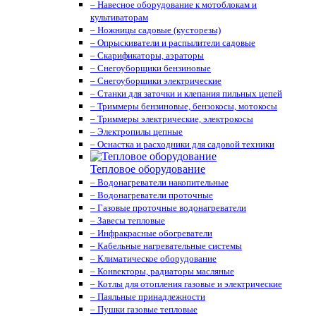
– Навесное оборудование к мотоблокам и
культиваторам
– Ножницы садовые (кусторезы)
– Опрыскиватели и распылители садовые
– Скарификаторы, аэраторы
– Снегоуборщики бензиновые
– Снегоуборщики электрические
– Станки для заточки и клепания пильных цепей
– Триммеры бензиновые, бензокосы, мотокосы
– Триммеры электрические, электрокосы
– Электропилы цепные
– Оснастка и расходники для садовой техники
Тепловое оборудование
– Водонагреватели накопительные
– Водонагреватели проточные
– Газовые проточные водонагреватели
– Завесы тепловые
– Инфракрасные обогреватели
– Кабельные нагревательные системы
– Климатическое оборудование
– Конвекторы, радиаторы масляные
– Котлы для отопления газовые и электрические
– Паяльные принадлежности
– Пушки газовые тепловые