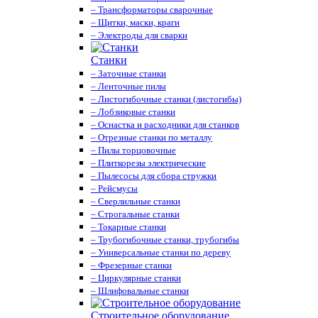
– Трансформаторы сварочные
– Щитки, маски, краги
– Электроды для сварки
Станки
– Заточные станки
– Ленточные пилы
– Листогибочные станки (листогибы)
– Лобзиковые станки
– Оснастка и расходники для станков
– Отрезные станки по металлу
– Пилы торцовочные
– Плиткорезы электрические
– Пылесосы для сбора стружки
– Рейсмусы
– Сверлильные станки
– Строгальные станки
– Токарные станки
– Трубогибочные станки, трубогибы
– Универсальные станки по дереву
– Фрезерные станки
– Циркулярные станки
– Шлифовальные станки
Строительное оборудование