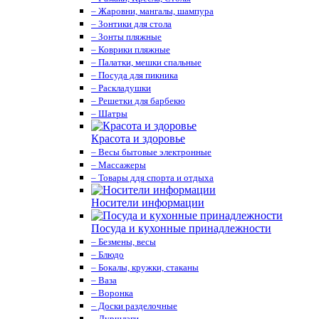
– Жаровни, мангалы, шампура
– Зонтики для стола
– Зонты пляжные
– Коврики пляжные
– Палатки, мешки спальные
– Посуда для пикника
– Раскладушки
– Решетки для барбекю
– Шатры
Красота и здоровье
– Весы бытовые электронные
– Массажеры
– Товары ддя спорта и отдыха
Носители информации
Посуда и кухонные принадлежности
– Безмены, весы
– Блюдо
– Бокалы, кружки, стаканы
– Ваза
– Воронка
– Доски разделочные
– Дуршлаги