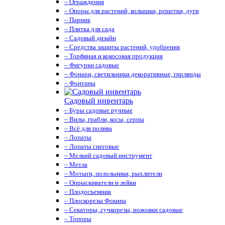
– Ограждения
– Опоры для растений, колышки, решетки, дуги
– Парник
– Плитка для сада
– Садовый дизайн
– Средства защиты растений, удобрения
– Торфяная и кокосовая продукция
– Фигурки садовые
– Фонари, светильники декоративные, гирлянды
– Фонтаны
Садовый инвентарь
– Буры садовые ручные
– Вилы, грабли, косы, серпы
– Всё для полива
– Лопаты
– Лопаты снеговые
– Мелкий садовый инструмент
– Метла
– Мотыги, полольники, рыхлители
– Опрыскиватели и лейки
– Плодосъемник
– Плоскорезы Фокина
– Секаторы, сучкорезы, ножовки садовые
– Топоры