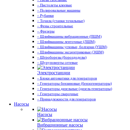
– Пистолеты клеевые
– Полировальные машины
– Рубанки
– Точила (станки точильные)
– Фены строительные
– Фрезеры
– Шлифмашины вибрационные (ПШМ)
– Шлифмашины ленточные (ЛШМ)
– Шлифмашины угловые, болгарки (УШМ)
– Шлифмашины эксцентриковые (ЭШМ)
– Штроборезы (бороздоделы)
– Шуруповерты сетевые
Электростанции
– Блоки автоматики для генераторов
– Генераторы бензиновые (бензогенераторы)
– Генераторы дизельные (дизель-генераторы)
– Генераторы сварочные
– Принадлежности для генераторов
Насосы
Насосы
Вибрационные насосы