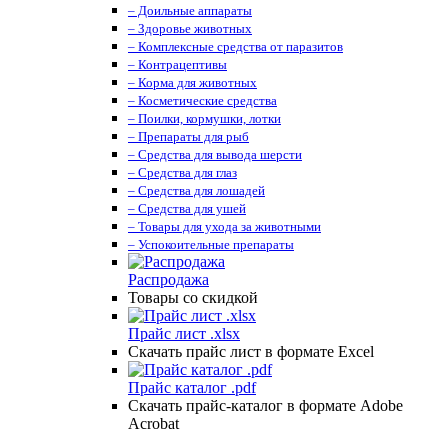
– Доильные аппараты
– Здоровье животных
– Комплексные средства от паразитов
– Контрацептивы
– Корма для животных
– Косметические средства
– Поилки, кормушки, лотки
– Препараты для рыб
– Средства для вывода шерсти
– Средства для глаз
– Средства для лошадей
– Средства для ушей
– Товары для ухода за животными
– Успокоительные препараты
Распродажа
Товары со скидкой
Прайс лист .xlsx
Скачать прайс лист в формате Excel
Прайс каталог .pdf
Скачать прайс-каталог в формате Adobe
Acrobat