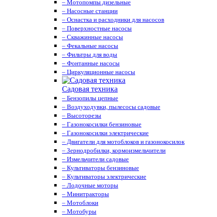
– Мотопомпы дизельные
– Насосные станции
– Оснастка и расходники для насосов
– Поверхностные насосы
– Скважинные насосы
– Фекальные насосы
– Фильтры для воды
– Фонтанные насосы
– Циркуляционные насосы
Садовая техника
– Бензопилы цепные
– Воздуходувки, пылесосы садовые
– Высоторезы
– Газонокосилки бензиновые
– Газонокосилки электрические
– Двигатели для мотоблоков и газонокосилок
– Зернодробилки, кормоизмельчители
– Измельчители садовые
– Культиваторы бензиновые
– Культиваторы электрические
– Лодочные моторы
– Минитракторы
– Мотоблоки
– Мотобуры