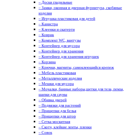
– Доски гладильные
– Замки, оконная и дверная фурнитура, скобяные
изделия
– Игрушка пластиковая для детей
– Канистра
– Клеенки и скатерти
– Коврик
– Комплект WC, вантузы
– Контейнер для мусора
– Контейнер для хранения
– Контейнер для хранения игрушек
– Корзина
– Крючки, магниты, cамоклеющийся крепеж
– Мебель пластиковая
– Металлические изделия
– Мешки для мусора
– Мочалки, банные наборы,щетки для тела, пемза,
шапки для сауны
– Обивка дверей
– Подвязки для растений
– Прищепки для белья
– Прищепки для штор
– Сетка москитная
– Скотч, клейкие ленты, пленки
– Совок