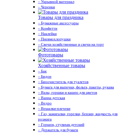
– Укрывной материал
– Черенки
Товары для праздника
– Бумажные аксессуары
– Конфетти
– Наклейки
– Пневмохлопушки
– Свечи хозяйственные и свечи на торт
Фототовары
Хозяйственные товары
– Бак
– Бидон
– Биоочиститель для туалетов
– Бумага для выпечки, фольга, пакеты, рукава
– Вазы, горшки и кашпо для цветов
– Ванна детская
– Ведро
– Вешалки-плечеки
– Газ, зажигалки, горелки, бензин, жидкость для
розжига
– Горшок, стульчак детский
– Держатель для бумаги