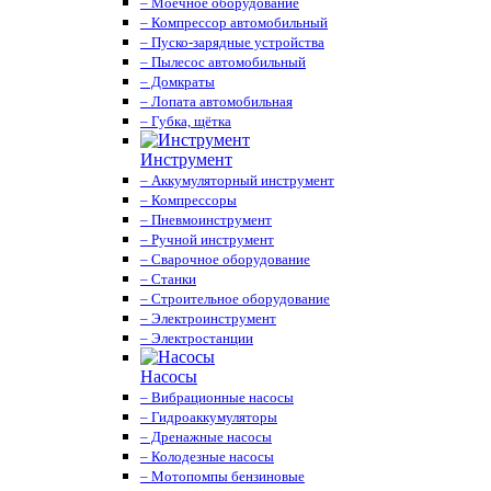
– Моечное оборудование
– Компрессор автомобильный
– Пуско-зарядные устройства
– Пылесос автомобильный
– Домкраты
– Лопата автомобильная
– Губка, щётка
Инструмент
– Аккумуляторный инструмент
– Компрессоры
– Пневмоинструмент
– Ручной инструмент
– Сварочное оборудование
– Станки
– Строительное оборудование
– Электроинструмент
– Электростанции
Насосы
– Вибрационные насосы
– Гидроаккумуляторы
– Дренажные насосы
– Колодезные насосы
– Мотопомпы бензиновые