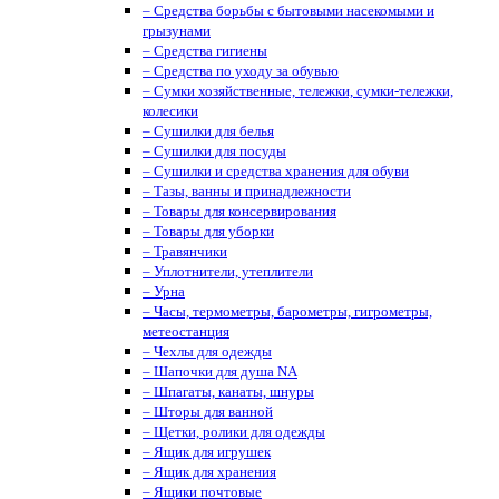
– Средства борьбы с бытовыми насекомыми и
грызунами
– Средства гигиены
– Средства по уходу за обувью
– Сумки хозяйственные, тележки, сумки-тележки,
колесики
– Сушилки для белья
– Сушилки для посуды
– Сушилки и средства хранения для обуви
– Тазы, ванны и принадлежности
– Товары для консервирования
– Товары для уборки
– Травянчики
– Уплотнители, утеплители
– Урна
– Часы, термометры, барометры, гигрометры,
метеостанция
– Чехлы для одежды
– Шапочки для душа NA
– Шпагаты, канаты, шнуры
– Шторы для ванной
– Щетки, ролики для одежды
– Ящик для игрушек
– Ящик для хранения
– Ящики почтовые