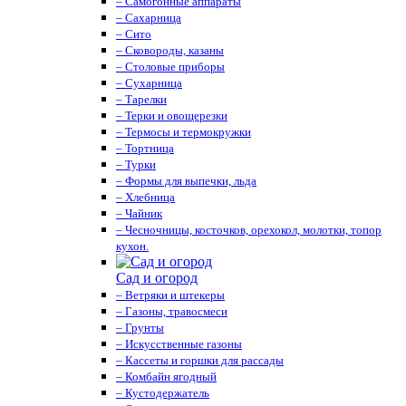
– Самогонные аппараты
– Сахарница
– Сито
– Сковороды, казаны
– Столовые приборы
– Сухарница
– Тарелки
– Терки и овощерезки
– Термосы и термокружки
– Тортница
– Турки
– Формы для выпечки, льда
– Хлебница
– Чайник
– Чесночницы, косточков, орехокол, молотки, топор
кухон.
Сад и огород
– Ветряки и штекеры
– Газоны, травосмеси
– Грунты
– Искусственные газоны
– Кассеты и горшки для рассады
– Комбайн ягодный
– Кустодержатель