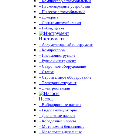
– Компрессор автомобильный
– Пуско-зарядные устройства
– Пылесос автомобильный
– Домкраты
– Лопата автомобильная
– Губка, щётка
Инструмент
– Аккумуляторный инструмент
– Компрессоры
– Пневмоинструмент
– Ручной инструмент
– Сварочное оборудование
– Станки
– Строительное оборудование
– Электроинструмент
– Электростанции
Насосы
– Вибрационные насосы
– Гидроаккумуляторы
– Дренажные насосы
– Колодезные насосы
– Мотопомпы бензиновые
– Мотопомпы дизельные