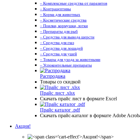
– Комплексные средства от паразитов
– Контрацептивы
– Корма для животных
– Косметические средства
– Поилки, кормушки, лотки
– Препараты для рыб
– Средства для вывода шерсти
– Средства для глаз
– Средства для лошадей
– Средства для ушей
– Товары для ухода за животными
– Успокоительные препараты
Распродажа
Товары со скидкой
Прайс лист .xlsx
Скачать прайс лист в формате Excel
Прайс каталог .pdf
Скачать прайс-каталог в формате Adobe Acrob
Акция!