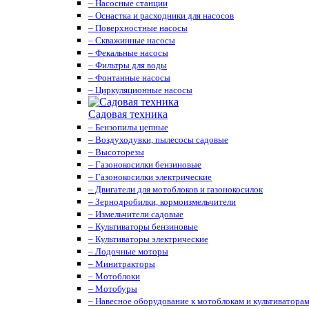
– Насосные станции
– Оснастка и расходники для насосов
– Поверхностные насосы
– Скважинные насосы
– Фекальные насосы
– Фильтры для воды
– Фонтанные насосы
– Циркуляционные насосы
Садовая техника
– Бензопилы цепные
– Воздуходувки, пылесосы садовые
– Высоторезы
– Газонокосилки бензиновые
– Газонокосилки электрические
– Двигатели для мотоблоков и газонокосилок
– Зернодробилки, кормоизмельчители
– Измельчители садовые
– Культиваторы бензиновые
– Культиваторы электрические
– Лодочные моторы
– Минитракторы
– Мотоблоки
– Мотобуры
– Навесное оборудование к мотоблокам и культиватора