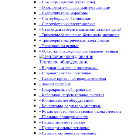
– Ножницы садовые (кусторезы)
– Опрыскиватели и распылители садовые
– Скарификаторы, аэраторы
– Снегоуборщики бензиновые
– Снегоуборщики электрические
– Станки для заточки и клепания пильных цепей
– Триммеры бензиновые, бензокосы, мотокосы
– Триммеры электрические, электрокосы
– Электропилы цепные
– Оснастка и расходники для садовой техники
Тепловое оборудование
– Водонагреватели накопительные
– Водонагреватели проточные
– Газовые проточные водонагреватели
– Завесы тепловые
– Инфракрасные обогреватели
– Кабельные нагревательные системы
– Климатическое оборудование
– Конвекторы, радиаторы масляные
– Котлы для отопления газовые и электрические
– Паяльные принадлежности
– Пушки газовые тепловые
– Пушки дизельные тепловые
– Пушки электрические тепловые