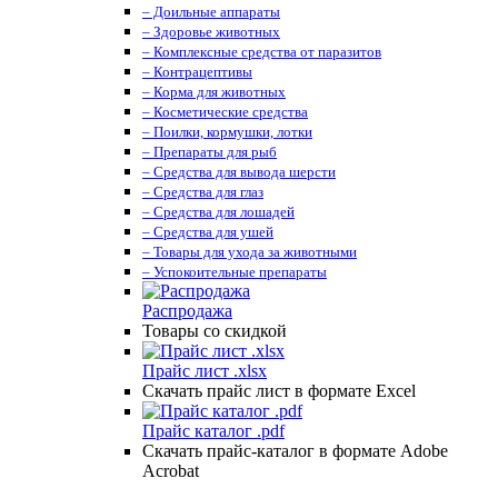
– Доильные аппараты
– Здоровье животных
– Комплексные средства от паразитов
– Контрацептивы
– Корма для животных
– Косметические средства
– Поилки, кормушки, лотки
– Препараты для рыб
– Средства для вывода шерсти
– Средства для глаз
– Средства для лошадей
– Средства для ушей
– Товары для ухода за животными
– Успокоительные препараты
Распродажа
Товары со скидкой
Прайс лист .xlsx
Скачать прайс лист в формате Excel
Прайс каталог .pdf
Скачать прайс-каталог в формате Adobe
Acrobat