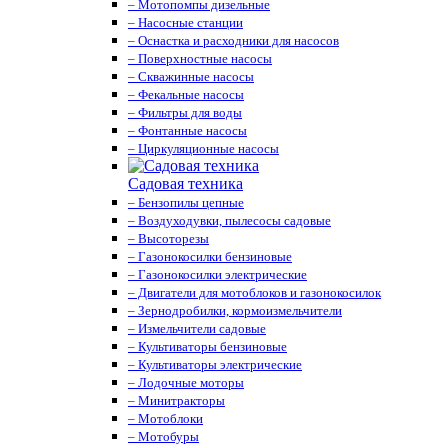
– Мотопомпы дизельные
– Насосные станции
– Оснастка и расходники для насосов
– Поверхностные насосы
– Скважинные насосы
– Фекальные насосы
– Фильтры для воды
– Фонтанные насосы
– Циркуляционные насосы
Садовая техника
– Бензопилы цепные
– Воздуходувки, пылесосы садовые
– Высоторезы
– Газонокосилки бензиновые
– Газонокосилки электрические
– Двигатели для мотоблоков и газонокосилок
– Зернодробилки, кормоизмельчители
– Измельчители садовые
– Культиваторы бензиновые
– Культиваторы электрические
– Лодочные моторы
– Минитракторы
– Мотоблоки
– Мотобуры