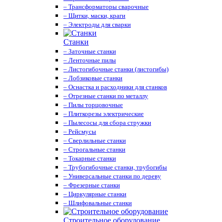
– Трансформаторы сварочные
– Щитки, маски, краги
– Электроды для сварки
Станки
– Заточные станки
– Ленточные пилы
– Листогибочные станки (листогибы)
– Лобзиковые станки
– Оснастка и расходники для станков
– Отрезные станки по металлу
– Пилы торцовочные
– Плиткорезы электрические
– Пылесосы для сбора стружки
– Рейсмусы
– Сверлильные станки
– Строгальные станки
– Токарные станки
– Трубогибочные станки, трубогибы
– Универсальные станки по дереву
– Фрезерные станки
– Циркулярные станки
– Шлифовальные станки
Строительное оборудование