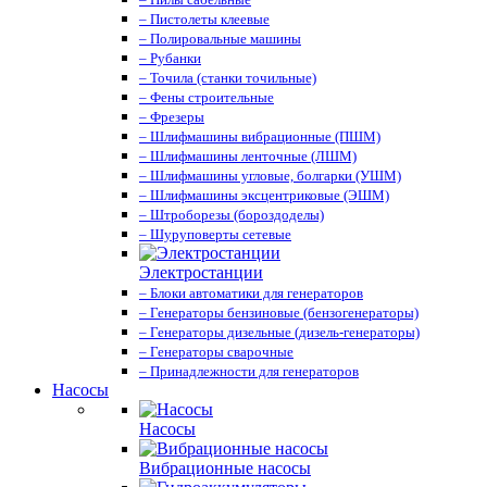
– Пистолеты клеевые
– Полировальные машины
– Рубанки
– Точила (станки точильные)
– Фены строительные
– Фрезеры
– Шлифмашины вибрационные (ПШМ)
– Шлифмашины ленточные (ЛШМ)
– Шлифмашины угловые, болгарки (УШМ)
– Шлифмашины эксцентриковые (ЭШМ)
– Штроборезы (бороздоделы)
– Шуруповерты сетевые
Электростанции
– Блоки автоматики для генераторов
– Генераторы бензиновые (бензогенераторы)
– Генераторы дизельные (дизель-генераторы)
– Генераторы сварочные
– Принадлежности для генераторов
Насосы
Насосы
Вибрационные насосы