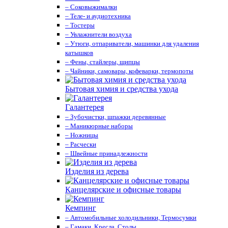
– Соковыжималки
– Теле- и аудиотехника
– Тостеры
– Увлажнители воздуха
– Утюги, отпариватели, машинки для удаления
катышков
– Фены, стайлеры, щипцы
– Чайники, самовары, кофеварки, термопоты
Бытовая химия и средства ухода
Галантерея
– Зубочистки, шпажки деревянные
– Маникюрные наборы
– Ножницы
– Расчески
– Швейные принадлежности
Изделия из дерева
Канцелярские и офисные товары
Кемпинг
– Автомобильные холодильники, Термосумки
– Гамаки, Кресла, Столы