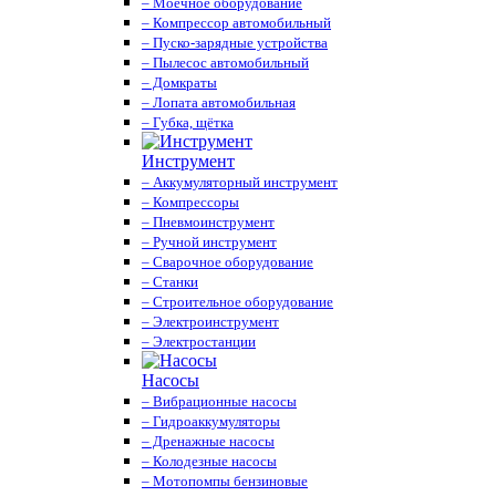
– Моечное оборудование
– Компрессор автомобильный
– Пуско-зарядные устройства
– Пылесос автомобильный
– Домкраты
– Лопата автомобильная
– Губка, щётка
Инструмент
– Аккумуляторный инструмент
– Компрессоры
– Пневмоинструмент
– Ручной инструмент
– Сварочное оборудование
– Станки
– Строительное оборудование
– Электроинструмент
– Электростанции
Насосы
– Вибрационные насосы
– Гидроаккумуляторы
– Дренажные насосы
– Колодезные насосы
– Мотопомпы бензиновые