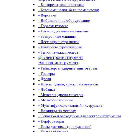
– Бензорезы, швонарезчики
– Бетономешалки (бетоносмесители)
– Верстаки
– Вибрационное оборудование
– Горелки газовые
– Грузоподъемные механизмы
– Затирочные машины
– Лестницы и стремянки
– Пылесосы строительные
– Тачки, тележки, колеса
Электроинструмент
– Гайковерты ударные, винтоверты
– Граверы
– Дрели
– Краскопульты, краскораспылители
– Лобзики
– Миксеры, дрели-миксеры
– Молотки отбойные
– Мультифункциональный инструмент
– Ножницы по металлу
– Оснастка и расходники для электроинструмента
– Перфораторы
– Пилы дисковые (циркулярные)
– Пилы сабельные