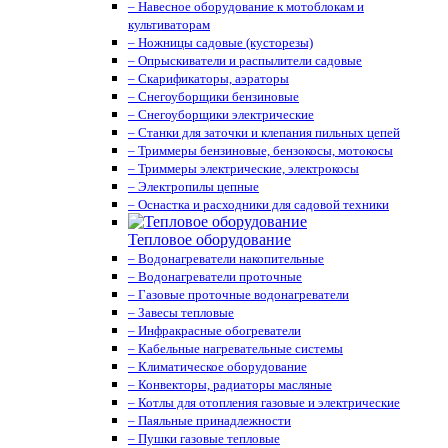
– Навесное оборудование к мотоблокам и
культиваторам
– Ножницы садовые (кусторезы)
– Опрыскиватели и распылители садовые
– Скарификаторы, аэраторы
– Снегоуборщики бензиновые
– Снегоуборщики электрические
– Станки для заточки и клепания пильных цепей
– Триммеры бензиновые, бензокосы, мотокосы
– Триммеры электрические, электрокосы
– Электропилы цепные
– Оснастка и расходники для садовой техники
Тепловое оборудование
– Водонагреватели накопительные
– Водонагреватели проточные
– Газовые проточные водонагреватели
– Завесы тепловые
– Инфракрасные обогреватели
– Кабельные нагревательные системы
– Климатическое оборудование
– Конвекторы, радиаторы масляные
– Котлы для отопления газовые и электрические
– Паяльные принадлежности
– Пушки газовые тепловые