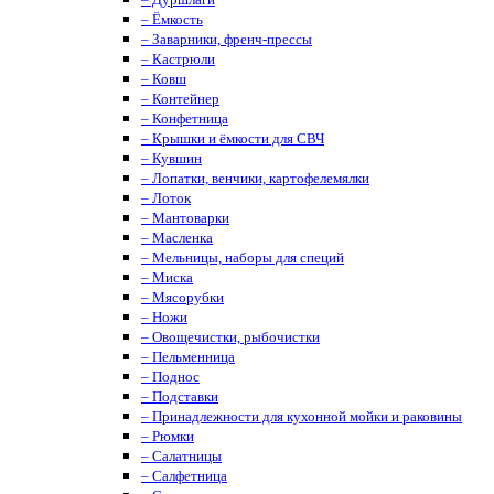
– Ёмкость
– Заварники, френч-прессы
– Кастрюли
– Ковш
– Контейнер
– Конфетница
– Крышки и ёмкости для СВЧ
– Кувшин
– Лопатки, венчики, картофелемялки
– Лоток
– Мантоварки
– Масленка
– Мельницы, наборы для специй
– Миска
– Мясорубки
– Ножи
– Овощечистки, рыбочистки
– Пельменница
– Поднос
– Подставки
– Принадлежности для кухонной мойки и раковины
– Рюмки
– Салатницы
– Салфетница