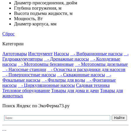
Диаметр присоединения, дюйм
Глубина погружения, м
Высота подъема жидкости, м
Мощность, Вт
Диаметр корпуса, мм
Сброс
Категории
Автотовары
Инструмент
Насосы
- Вибрационные насосы
-
Гидроаккумуляторы
- Дренажные насосы
- Колодезные
насосы
- Мотопомпы бензиновые
- Мотопомпы дизельные
- Насосные станции
- Оснастка и расходники для насосов
- Поверхностные насосы
- Скважинные насосы
-
Фекальные насосы
- Фильтры для воды
- Фонтанные
насосы
- Циркуляционные насосы
Садовая техника
Тепловое оборудование
Товары для дома и дачи
Товары для
животных
Поиск Яндекс по ЭкоФерма73.ру