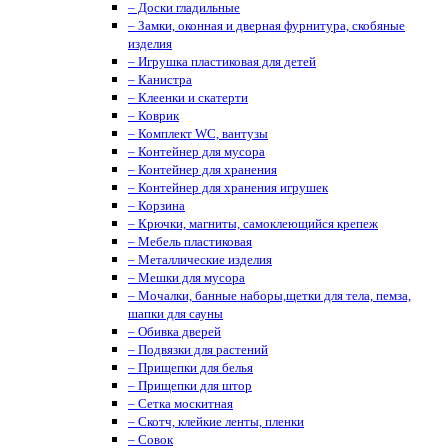
– Доски гладильные
– Замки, оконная и дверная фурнитура, скобяные
изделия
– Игрушка пластиковая для детей
– Канистра
– Клеенки и скатерти
– Коврик
– Комплект WC, вантузы
– Контейнер для мусора
– Контейнер для хранения
– Контейнер для хранения игрушек
– Корзина
– Крючки, магниты, cамоклеющийся крепеж
– Мебель пластиковая
– Металлические изделия
– Мешки для мусора
– Мочалки, банные наборы,щетки для тела, пемза,
шапки для сауны
– Обивка дверей
– Подвязки для растений
– Прищепки для белья
– Прищепки для штор
– Сетка москитная
– Скотч, клейкие ленты, пленки
– Совок