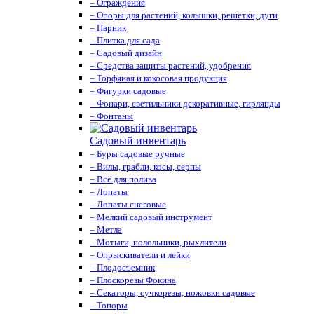
– Ограждения
– Опоры для растений, колышки, решетки, дуги
– Парник
– Плитка для сада
– Садовый дизайн
– Средства защиты растений, удобрения
– Торфяная и кокосовая продукция
– Фигурки садовые
– Фонари, светильники декоративные, гирлянды
– Фонтаны
Садовый инвентарь
– Буры садовые ручные
– Вилы, грабли, косы, серпы
– Всё для полива
– Лопаты
– Лопаты снеговые
– Мелкий садовый инструмент
– Метла
– Мотыги, полольники, рыхлители
– Опрыскиватели и лейки
– Плодосъемник
– Плоскорезы Фокина
– Секаторы, сучкорезы, ножовки садовые
– Топоры