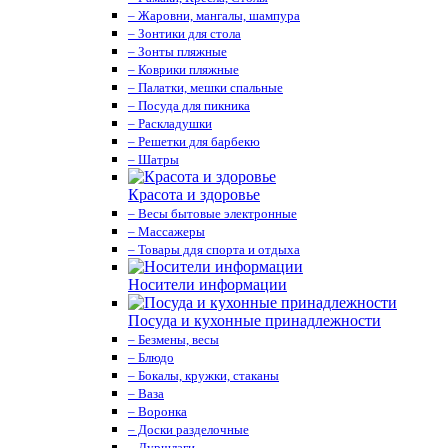
– Жаровни, мангалы, шампура
– Зонтики для стола
– Зонты пляжные
– Коврики пляжные
– Палатки, мешки спальные
– Посуда для пикника
– Раскладушки
– Решетки для барбекю
– Шатры
Красота и здоровье
– Весы бытовые электронные
– Массажеры
– Товары ддя спорта и отдыха
Носители информации
Посуда и кухонные принадлежности
– Безмены, весы
– Блюдо
– Бокалы, кружки, стаканы
– Ваза
– Воронка
– Доски разделочные
– Дуршлаги