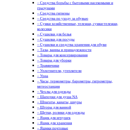
– Средства борьбы с бытовыми насекомыми и
грызунами
– Средства гигиены
– Средства по уходу за обувью
– Сумки хозяйственные, тележки, сумки-тележки,
колесики
– Сушилки для белья
– Сушилки для посуды
– Сушилки и средства хранения для обуви
– Тазы, ванны и принадлежности
– Товары для консервирования
– Товары для уборки
– Травянчики
– Уплотнители, утеплители
– Урна
– Часы, термометры, барометры, гигрометры,
метеостанция
– Чехлы для одежды
– Шапочки для душа NA
– Шпагаты, канаты, шнуры
– Шторы для ванной
– Щетки, ролики для одежды
– Ящик для игрушек
– Ящик для хранения
– Ящики почтовые