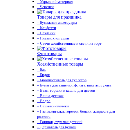
– Укрывной материал
– Черенки
Товары для праздника
– Бумажные аксессуары
– Конфетти
– Наклейки
– Пневмохлопушки
– Свечи хозяйственные и свечи на торт
Фототовары
Хозяйственные товары
– Бак
– Бидон
– Биоочиститель для туалетов
– Бумага для выпечки, фольга, пакеты, рукава
– Вазы, горшки и кашпо для цветов
– Ванна детская
– Ведро
– Вешалки-плечеки
– Газ, зажигалки, горелки, бензин, жидкость для
розжига
– Горшок, стульчак детский
– Держатель для бумаги