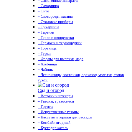
– Самогонные аппараты
– Сахарница
– Сито
– Сковороды, казаны
– Столовые приборы
– Сухарница
– Тарелки
– Терки и овощерезки
– Термосы и термокружки
– Тортница
– Турки
– Формы для выпечки, льда
– Хлебница
– Чайник
– Чесночницы, косточков, орехокол, молотки, топор
кухон.
Сад и огород
– Ветряки и штекеры
– Газоны, травосмеси
– Грунты
– Искусственные газоны
– Кассеты и горшки для рассады
– Комбайн ягодный
– Кустодержатель