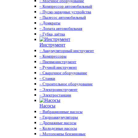
– Моечное оборудование
– Компрессор автомобильный
– Пуско-зарядные устройства
– Пылесос автомобильный
– Домкраты
– Лопата автомобильная
– Губка, щётка
Инструмент
– Аккумуляторный инструмент
– Компрессоры
– Пневмоинструмент
– Ручной инструмент
– Сварочное оборудование
– Станки
– Строительное оборудование
– Электроинструмент
– Электростанции
Насосы
– Вибрационные насосы
– Гидроаккумуляторы
– Дренажные насосы
– Колодезные насосы
– Мотопомпы бензиновые