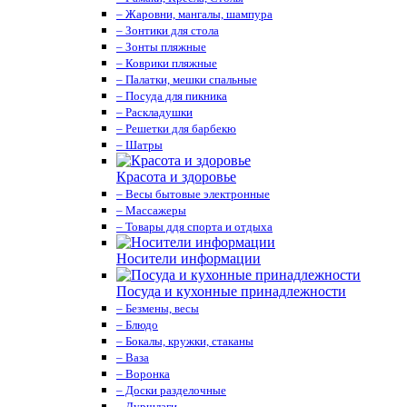
– Жаровни, мангалы, шампура
– Зонтики для стола
– Зонты пляжные
– Коврики пляжные
– Палатки, мешки спальные
– Посуда для пикника
– Раскладушки
– Решетки для барбекю
– Шатры
Красота и здоровье
– Весы бытовые электронные
– Массажеры
– Товары ддя спорта и отдыха
Носители информации
Посуда и кухонные принадлежности
– Безмены, весы
– Блюдо
– Бокалы, кружки, стаканы
– Ваза
– Воронка
– Доски разделочные
– Дуршлаги