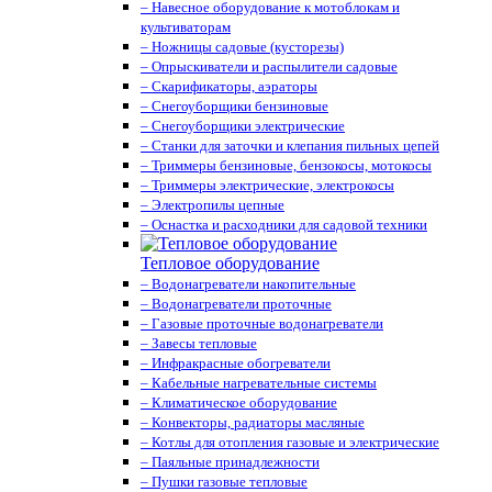
– Навесное оборудование к мотоблокам и
культиваторам
– Ножницы садовые (кусторезы)
– Опрыскиватели и распылители садовые
– Скарификаторы, аэраторы
– Снегоуборщики бензиновые
– Снегоуборщики электрические
– Станки для заточки и клепания пильных цепей
– Триммеры бензиновые, бензокосы, мотокосы
– Триммеры электрические, электрокосы
– Электропилы цепные
– Оснастка и расходники для садовой техники
Тепловое оборудование
– Водонагреватели накопительные
– Водонагреватели проточные
– Газовые проточные водонагреватели
– Завесы тепловые
– Инфракрасные обогреватели
– Кабельные нагревательные системы
– Климатическое оборудование
– Конвекторы, радиаторы масляные
– Котлы для отопления газовые и электрические
– Паяльные принадлежности
– Пушки газовые тепловые