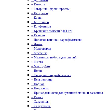
– Ёмкость
– Заварники, френч-прессы
– Кастрюли
– Ковш
– Контейнер
– Конфетница
– Крышки и ёмкости для СВЧ
– Кувшин
– Лопатки, венчики, картофелемялки
– Лоток
– Мантоварки
– Масленка
– Мельницы, наборы для специй
– Миска
– Мясорубки
– Ножи
– Овощечистки, рыбочистки
– Пельменница
– Поднос
– Подставки
– Принадлежности для кухонной мойки и раковины
– Рюмки
– Салатницы
– Салфетница