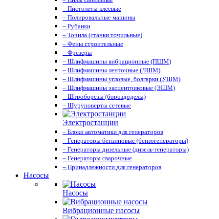
– Пистолеты клеевые
– Полировальные машины
– Рубанки
– Точила (станки точильные)
– Фены строительные
– Фрезеры
– Шлифмашины вибрационные (ПШМ)
– Шлифмашины ленточные (ЛШМ)
– Шлифмашины угловые, болгарки (УШМ)
– Шлифмашины эксцентриковые (ЭШМ)
– Штроборезы (бороздоделы)
– Шуруповерты сетевые
Электростанции
– Блоки автоматики для генераторов
– Генераторы бензиновые (бензогенераторы)
– Генераторы дизельные (дизель-генераторы)
– Генераторы сварочные
– Принадлежности для генераторов
Насосы
Насосы
Вибрационные насосы