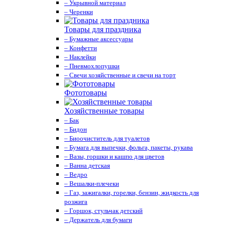
– Укрывной материал
– Черенки
Товары для праздника
– Бумажные аксессуары
– Конфетти
– Наклейки
– Пневмохлопушки
– Свечи хозяйственные и свечи на торт
Фототовары
Хозяйственные товары
– Бак
– Бидон
– Биоочиститель для туалетов
– Бумага для выпечки, фольга, пакеты, рукава
– Вазы, горшки и кашпо для цветов
– Ванна детская
– Ведро
– Вешалки-плечеки
– Газ, зажигалки, горелки, бензин, жидкость для
розжига
– Горшок, стульчак детский
– Держатель для бумаги