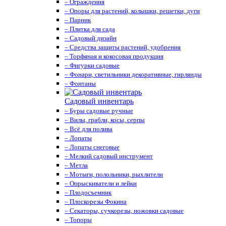
– Ограждения
– Опоры для растений, колышки, решетки, дуги
– Парник
– Плитка для сада
– Садовый дизайн
– Средства защиты растений, удобрения
– Торфяная и кокосовая продукция
– Фигурки садовые
– Фонари, светильники декоративные, гирлянды
– Фонтаны
Садовый инвентарь
– Буры садовые ручные
– Вилы, грабли, косы, серпы
– Всё для полива
– Лопаты
– Лопаты снеговые
– Мелкий садовый инструмент
– Метла
– Мотыги, полольники, рыхлители
– Опрыскиватели и лейки
– Плодосъемник
– Плоскорезы Фокина
– Секаторы, сучкорезы, ножовки садовые
– Топоры