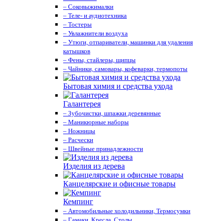
– Соковыжималки
– Теле- и аудиотехника
– Тостеры
– Увлажнители воздуха
– Утюги, отпариватели, машинки для удаления
катышков
– Фены, стайлеры, щипцы
– Чайники, самовары, кофеварки, термопоты
Бытовая химия и средства ухода
Галантерея
– Зубочистки, шпажки деревянные
– Маникюрные наборы
– Ножницы
– Расчески
– Швейные принадлежности
Изделия из дерева
Канцелярские и офисные товары
Кемпинг
– Автомобильные холодильники, Термосумки
– Гамаки, Кресла, Столы