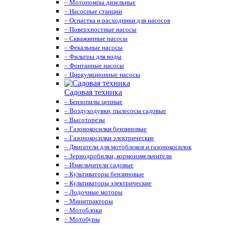
– Мотопомпы дизельные
– Насосные станции
– Оснастка и расходники для насосов
– Поверхностные насосы
– Скважинные насосы
– Фекальные насосы
– Фильтры для воды
– Фонтанные насосы
– Циркуляционные насосы
Садовая техника
– Бензопилы цепные
– Воздуходувки, пылесосы садовые
– Высоторезы
– Газонокосилки бензиновые
– Газонокосилки электрические
– Двигатели для мотоблоков и газонокосилок
– Зернодробилки, кормоизмельчители
– Измельчители садовые
– Культиваторы бензиновые
– Культиваторы электрические
– Лодочные моторы
– Минитракторы
– Мотоблоки
– Мотобуры