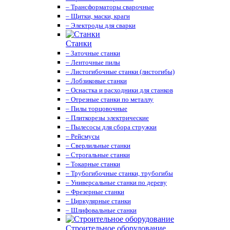
– Трансформаторы сварочные
– Щитки, маски, краги
– Электроды для сварки
Станки
– Заточные станки
– Ленточные пилы
– Листогибочные станки (листогибы)
– Лобзиковые станки
– Оснастка и расходники для станков
– Отрезные станки по металлу
– Пилы торцовочные
– Плиткорезы электрические
– Пылесосы для сбора стружки
– Рейсмусы
– Сверлильные станки
– Строгальные станки
– Токарные станки
– Трубогибочные станки, трубогибы
– Универсальные станки по дереву
– Фрезерные станки
– Циркулярные станки
– Шлифовальные станки
Строительное оборудование