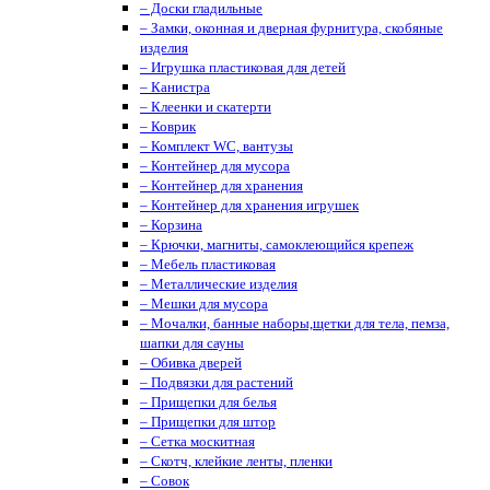
– Доски гладильные
– Замки, оконная и дверная фурнитура, скобяные
изделия
– Игрушка пластиковая для детей
– Канистра
– Клеенки и скатерти
– Коврик
– Комплект WC, вантузы
– Контейнер для мусора
– Контейнер для хранения
– Контейнер для хранения игрушек
– Корзина
– Крючки, магниты, cамоклеющийся крепеж
– Мебель пластиковая
– Металлические изделия
– Мешки для мусора
– Мочалки, банные наборы,щетки для тела, пемза,
шапки для сауны
– Обивка дверей
– Подвязки для растений
– Прищепки для белья
– Прищепки для штор
– Сетка москитная
– Скотч, клейкие ленты, пленки
– Совок