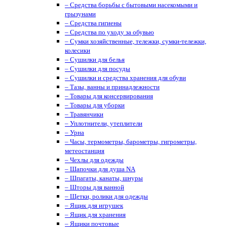
– Средства борьбы с бытовыми насекомыми и
грызунами
– Средства гигиены
– Средства по уходу за обувью
– Сумки хозяйственные, тележки, сумки-тележки,
колесики
– Сушилки для белья
– Сушилки для посуды
– Сушилки и средства хранения для обуви
– Тазы, ванны и принадлежности
– Товары для консервирования
– Товары для уборки
– Травянчики
– Уплотнители, утеплители
– Урна
– Часы, термометры, барометры, гигрометры,
метеостанция
– Чехлы для одежды
– Шапочки для душа NA
– Шпагаты, канаты, шнуры
– Шторы для ванной
– Щетки, ролики для одежды
– Ящик для игрушек
– Ящик для хранения
– Ящики почтовые