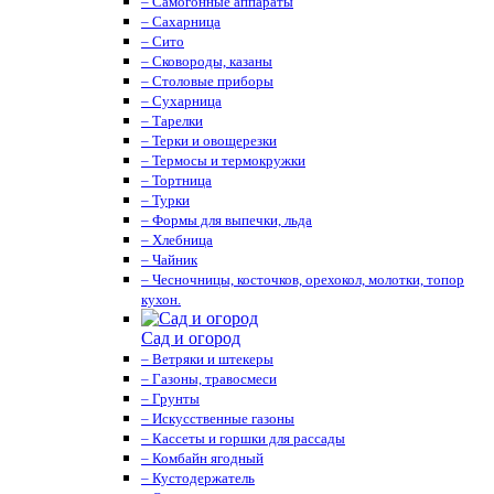
– Самогонные аппараты
– Сахарница
– Сито
– Сковороды, казаны
– Столовые приборы
– Сухарница
– Тарелки
– Терки и овощерезки
– Термосы и термокружки
– Тортница
– Турки
– Формы для выпечки, льда
– Хлебница
– Чайник
– Чесночницы, косточков, орехокол, молотки, топор
кухон.
Сад и огород
– Ветряки и штекеры
– Газоны, травосмеси
– Грунты
– Искусственные газоны
– Кассеты и горшки для рассады
– Комбайн ягодный
– Кустодержатель