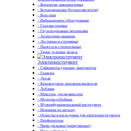
– Бензорезы, швонарезчики
– Бетономешалки (бетоносмесители)
– Верстаки
– Вибрационное оборудование
– Горелки газовые
– Грузоподъемные механизмы
– Затирочные машины
– Лестницы и стремянки
– Пылесосы строительные
– Тачки, тележки, колеса
Электроинструмент
– Гайковерты ударные, винтоверты
– Граверы
– Дрели
– Краскопульты, краскораспылители
– Лобзики
– Миксеры, дрели-миксеры
– Молотки отбойные
– Мультифункциональный инструмент
– Ножницы по металлу
– Оснастка и расходники для электроинструмента
– Перфораторы
– Пилы дисковые (циркулярные)
– Пилы сабельные