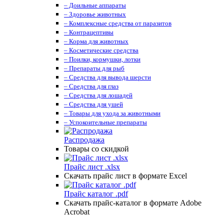
– Доильные аппараты
– Здоровье животных
– Комплексные средства от паразитов
– Контрацептивы
– Корма для животных
– Косметические средства
– Поилки, кормушки, лотки
– Препараты для рыб
– Средства для вывода шерсти
– Средства для глаз
– Средства для лошадей
– Средства для ушей
– Товары для ухода за животными
– Успокоительные препараты
Распродажа
Товары со скидкой
Прайс лист .xlsx
Скачать прайс лист в формате Excel
Прайс каталог .pdf
Скачать прайс-каталог в формате Adobe
Acrobat