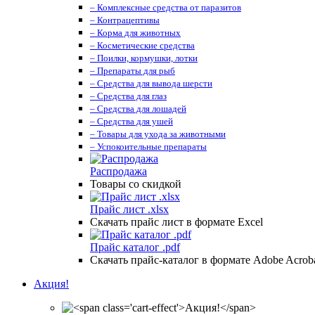
– Комплексные средства от паразитов
– Контрацептивы
– Корма для животных
– Косметические средства
– Поилки, кормушки, лотки
– Препараты для рыб
– Средства для вывода шерсти
– Средства для глаз
– Средства для лошадей
– Средства для ушей
– Товары для ухода за животными
– Успокоительные препараты
Распродажа
Товары со скидкой
Прайс лист .xlsx
Скачать прайс лист в формате Excel
Прайс каталог .pdf
Скачать прайс-каталог в формате Adobe Acrob
Акция!