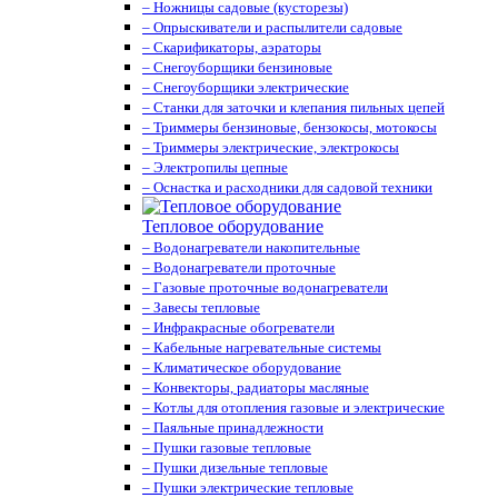
– Ножницы садовые (кусторезы)
– Опрыскиватели и распылители садовые
– Скарификаторы, аэраторы
– Снегоуборщики бензиновые
– Снегоуборщики электрические
– Станки для заточки и клепания пильных цепей
– Триммеры бензиновые, бензокосы, мотокосы
– Триммеры электрические, электрокосы
– Электропилы цепные
– Оснастка и расходники для садовой техники
Тепловое оборудование
– Водонагреватели накопительные
– Водонагреватели проточные
– Газовые проточные водонагреватели
– Завесы тепловые
– Инфракрасные обогреватели
– Кабельные нагревательные системы
– Климатическое оборудование
– Конвекторы, радиаторы масляные
– Котлы для отопления газовые и электрические
– Паяльные принадлежности
– Пушки газовые тепловые
– Пушки дизельные тепловые
– Пушки электрические тепловые