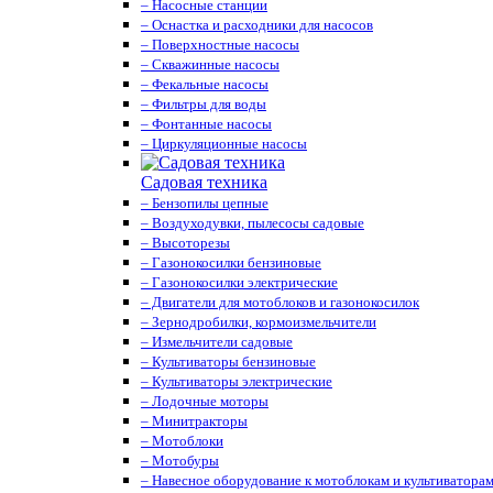
– Насосные станции
– Оснастка и расходники для насосов
– Поверхностные насосы
– Скважинные насосы
– Фекальные насосы
– Фильтры для воды
– Фонтанные насосы
– Циркуляционные насосы
Садовая техника
– Бензопилы цепные
– Воздуходувки, пылесосы садовые
– Высоторезы
– Газонокосилки бензиновые
– Газонокосилки электрические
– Двигатели для мотоблоков и газонокосилок
– Зернодробилки, кормоизмельчители
– Измельчители садовые
– Культиваторы бензиновые
– Культиваторы электрические
– Лодочные моторы
– Минитракторы
– Мотоблоки
– Мотобуры
– Навесное оборудование к мотоблокам и культиватора