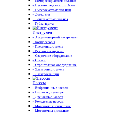
– Компрессор автомобильный
– Пуско-зарядные устройства
– Пылесос автомобильный
– Домкраты
– Лопата автомобильная
– Губка, щётка
Инструмент
– Аккумуляторный инструмент
– Компрессоры
– Пневмоинструмент
– Ручной инструмент
– Сварочное оборудование
– Станки
– Строительное оборудование
– Электроинструмент
– Электростанции
Насосы
– Вибрационные насосы
– Гидроаккумуляторы
– Дренажные насосы
– Колодезные насосы
– Мотопомпы бензиновые
– Мотопомпы дизельные