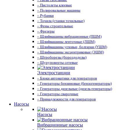
– Пистолеты клеевые
– Полировальные машины
– Рубанки
– Точила (станки точильные)
– Фены строительные
– Фрезеры
– Шлифмашины вибрационные (ПШМ)
– Шлифмашины ленточные (ЛШМ)
– Шлифмашины угловые, болгарки (УШМ)
– Шлифмашины эксцентриковые (ЭШМ)
– Штроборезы (бороздоделы)
– Шуруповерты сетевые
Электростанции
– Блоки автоматики для генераторов
– Генераторы бензиновые (бензогенераторы)
– Генераторы дизельные (дизель-генераторы)
– Генераторы сварочные
– Принадлежности для генераторов
Насосы
Насосы
Вибрационные насосы