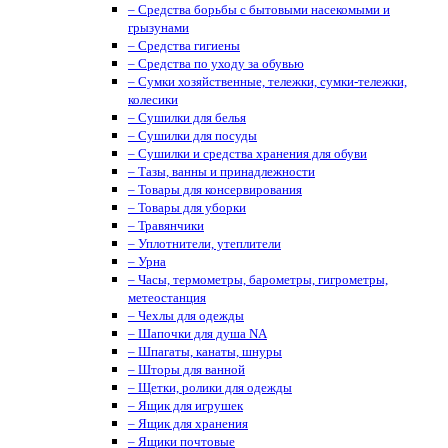
– Средства борьбы с бытовыми насекомыми и
грызунами
– Средства гигиены
– Средства по уходу за обувью
– Сумки хозяйственные, тележки, сумки-тележки,
колесики
– Сушилки для белья
– Сушилки для посуды
– Сушилки и средства хранения для обуви
– Тазы, ванны и принадлежности
– Товары для консервирования
– Товары для уборки
– Травянчики
– Уплотнители, утеплители
– Урна
– Часы, термометры, барометры, гигрометры,
метеостанция
– Чехлы для одежды
– Шапочки для душа NA
– Шпагаты, канаты, шнуры
– Шторы для ванной
– Щетки, ролики для одежды
– Ящик для игрушек
– Ящик для хранения
– Ящики почтовые