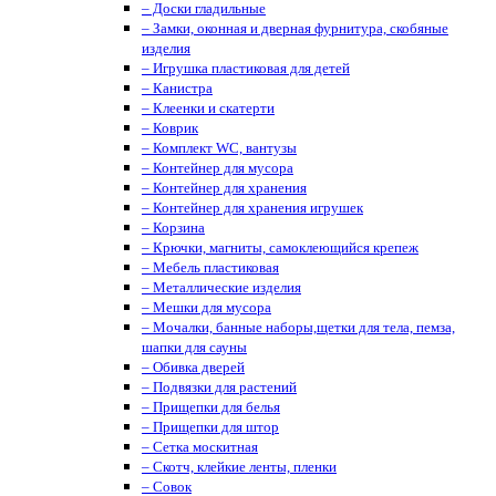
– Доски гладильные
– Замки, оконная и дверная фурнитура, скобяные
изделия
– Игрушка пластиковая для детей
– Канистра
– Клеенки и скатерти
– Коврик
– Комплект WC, вантузы
– Контейнер для мусора
– Контейнер для хранения
– Контейнер для хранения игрушек
– Корзина
– Крючки, магниты, cамоклеющийся крепеж
– Мебель пластиковая
– Металлические изделия
– Мешки для мусора
– Мочалки, банные наборы,щетки для тела, пемза,
шапки для сауны
– Обивка дверей
– Подвязки для растений
– Прищепки для белья
– Прищепки для штор
– Сетка москитная
– Скотч, клейкие ленты, пленки
– Совок