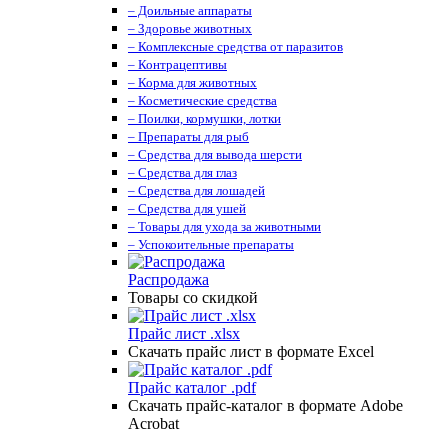
– Доильные аппараты
– Здоровье животных
– Комплексные средства от паразитов
– Контрацептивы
– Корма для животных
– Косметические средства
– Поилки, кормушки, лотки
– Препараты для рыб
– Средства для вывода шерсти
– Средства для глаз
– Средства для лошадей
– Средства для ушей
– Товары для ухода за животными
– Успокоительные препараты
Распродажа
Товары со скидкой
Прайс лист .xlsx
Скачать прайс лист в формате Excel
Прайс каталог .pdf
Скачать прайс-каталог в формате Adobe
Acrobat