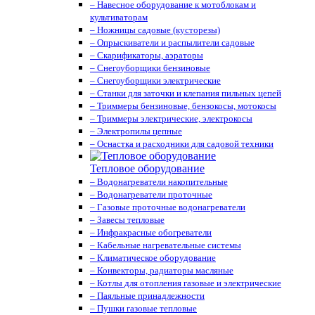
– Навесное оборудование к мотоблокам и
культиваторам
– Ножницы садовые (кусторезы)
– Опрыскиватели и распылители садовые
– Скарификаторы, аэраторы
– Снегоуборщики бензиновые
– Снегоуборщики электрические
– Станки для заточки и клепания пильных цепей
– Триммеры бензиновые, бензокосы, мотокосы
– Триммеры электрические, электрокосы
– Электропилы цепные
– Оснастка и расходники для садовой техники
Тепловое оборудование
– Водонагреватели накопительные
– Водонагреватели проточные
– Газовые проточные водонагреватели
– Завесы тепловые
– Инфракрасные обогреватели
– Кабельные нагревательные системы
– Климатическое оборудование
– Конвекторы, радиаторы масляные
– Котлы для отопления газовые и электрические
– Паяльные принадлежности
– Пушки газовые тепловые