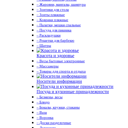
– Жаровни, мангалы, шампура
– Зонтики для стола
– Зонты пляжные
– Коврики пляжные
– Палатки, мешки спальные
– Посуда для пикника
– Раскладушки
– Решетки для барбекю
– Шатры
Красота и здоровье
– Весы бытовые электронные
– Массажеры
– Товары ддя спорта и отдыха
Носители информации
Посуда и кухонные принадлежности
– Безмены, весы
– Блюдо
– Бокалы, кружки, стаканы
– Ваза
– Воронка
– Доски разделочные
– Дуршлаги