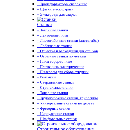
– Трансформаторы сварочные
– Щитки, маски, краги
– Электроды для сварки
Станки
– Заточные станки
– Ленточные пилы
– Листогибочные станки (листогибы)
– Лобзиковые станки
– Оснастка и расходники для станков
– Отрезные станки по металлу
– Пилы торцовочные
– Плиткорезы электрические
– Пылесосы для сбора стружки
– Рейсмусы
– Сверлильные станки
– Строгальные станки
– Токарные станки
– Трубогибочные станки, трубогибы
– Универсальные станки по дереву
– Фрезерные станки
– Циркулярные станки
– Шлифовальные станки
Строительное оборудование