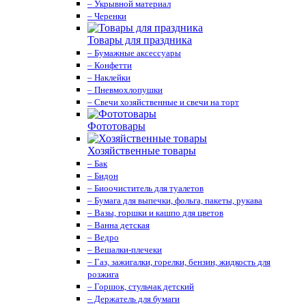
– Укрывной материал
– Черенки
Товары для праздника
– Бумажные аксессуары
– Конфетти
– Наклейки
– Пневмохлопушки
– Свечи хозяйственные и свечи на торт
Фототовары
Хозяйственные товары
– Бак
– Бидон
– Биоочиститель для туалетов
– Бумага для выпечки, фольга, пакеты, рукава
– Вазы, горшки и кашпо для цветов
– Ванна детская
– Ведро
– Вешалки-плечеки
– Газ, зажигалки, горелки, бензин, жидкость для
розжига
– Горшок, стульчак детский
– Держатель для бумаги