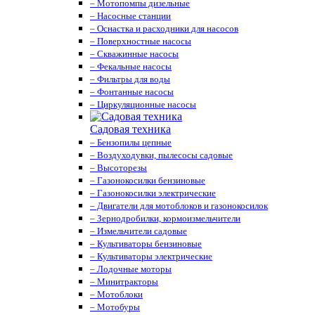
– Мотопомпы дизельные
– Насосные станции
– Оснастка и расходники для насосов
– Поверхностные насосы
– Скважинные насосы
– Фекальные насосы
– Фильтры для воды
– Фонтанные насосы
– Циркуляционные насосы
Садовая техника
– Бензопилы цепные
– Воздуходувки, пылесосы садовые
– Высоторезы
– Газонокосилки бензиновые
– Газонокосилки электрические
– Двигатели для мотоблоков и газонокосилок
– Зернодробилки, кормоизмельчители
– Измельчители садовые
– Культиваторы бензиновые
– Культиваторы электрические
– Лодочные моторы
– Минитракторы
– Мотоблоки
– Мотобуры