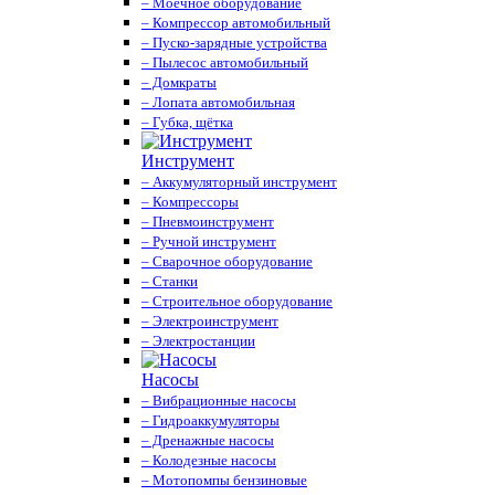
– Моечное оборудование
– Компрессор автомобильный
– Пуско-зарядные устройства
– Пылесос автомобильный
– Домкраты
– Лопата автомобильная
– Губка, щётка
Инструмент
– Аккумуляторный инструмент
– Компрессоры
– Пневмоинструмент
– Ручной инструмент
– Сварочное оборудование
– Станки
– Строительное оборудование
– Электроинструмент
– Электростанции
Насосы
– Вибрационные насосы
– Гидроаккумуляторы
– Дренажные насосы
– Колодезные насосы
– Мотопомпы бензиновые