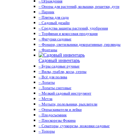
– Ограждения
– Опоры для растений, колышки, решетки, дуги
– Парник
– Плитка для сада
– Садовый дизайн
– Средства защиты растений, удобрения
– Торфяная и кокосовая продукция
– Фигурки садовые
– Фонари, светильники декоративные, гирлянды
– Фонтаны
Садовый инвентарь
– Буры садовые ручные
– Вилы, грабли, косы, серпы
– Всё для полива
– Лопаты
– Лопаты снеговые
– Мелкий садовый инструмент
– Метла
– Мотыги, полольники, рыхлители
– Опрыскиватели и лейки
– Плодосъемник
– Плоскорезы Фокина
– Секаторы, сучкорезы, ножовки садовые
– Топоры