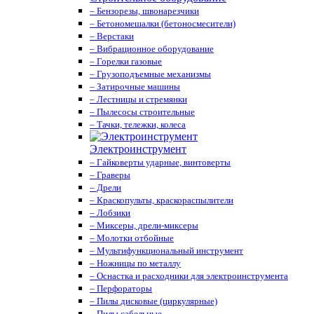
– Бензорезы, швонарезчики
– Бетономешалки (бетоносмесители)
– Верстаки
– Вибрационное оборудование
– Горелки газовые
– Грузоподъемные механизмы
– Затирочные машины
– Лестницы и стремянки
– Пылесосы строительные
– Тачки, тележки, колеса
Электроинструмент
– Гайковерты ударные, винтоверты
– Граверы
– Дрели
– Краскопульты, краскораспылители
– Лобзики
– Миксеры, дрели-миксеры
– Молотки отбойные
– Мультифункциональный инструмент
– Ножницы по металлу
– Оснастка и расходники для электроинструмента
– Перфораторы
– Пилы дисковые (циркулярные)
– Пилы сабельные