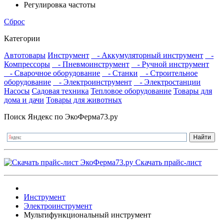
Регулировка частоты
Сброс
Категории
Автотовары
Инструмент
- Аккумуляторный инструмент
-
Компрессоры
- Пневмоинструмент
- Ручной инструмент
- Сварочное оборудование
- Станки
- Строительное
оборудование
- Электроинструмент
- Электростанции
Насосы
Садовая техника
Тепловое оборудование
Товары для
дома и дачи
Товары для животных
Поиск Яндекс по ЭкоФерма73.ру
Скачать прайс-лист
Инструмент
Электроинструмент
Мультифункциональный инструмент