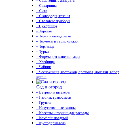
– Самогонные аппараты
– Сахарница
– Сито
– Сковороды, казаны
– Столовые приборы
– Сухарница
– Тарелки
– Терки и овощерезки
– Термосы и термокружки
– Тортница
– Турки
– Формы для выпечки, льда
– Хлебница
– Чайник
– Чесночницы, косточков, орехокол, молотки, топор
кухон.
Сад и огород
– Ветряки и штекеры
– Газоны, травосмеси
– Грунты
– Искусственные газоны
– Кассеты и горшки для рассады
– Комбайн ягодный
– Кустодержатель