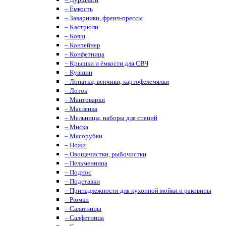
– Ёмкость
– Заварники, френч-прессы
– Кастрюли
– Ковш
– Контейнер
– Конфетница
– Крышки и ёмкости для СВЧ
– Кувшин
– Лопатки, венчики, картофелемялки
– Лоток
– Мантоварки
– Масленка
– Мельницы, наборы для специй
– Миска
– Мясорубки
– Ножи
– Овощечистки, рыбочистки
– Пельменница
– Поднос
– Подставки
– Принадлежности для кухонной мойки и раковины
– Рюмки
– Салатницы
– Салфетница