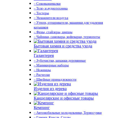
– Соковыжималки
– Теле- и аудиотехника
– Тостеры
– Увлажнители воздуха
– Утюги, отпариватели, машинки для удаления
катышков
– Фены, стайлеры, щипцы
– Чайники, самовары, кофеварки, термопоты
Бытовая химия и средства ухода
Галантерея
– Зубочистки, шпажки деревянные
– Маникюрные наборы
– Ножницы
– Расчески
– Швейные принадлежности
Изделия из дерева
Канцелярские и офисные товары
Кемпинг
– Автомобильные холодильники, Термосумки
– Гамаки, Кресла, Столы