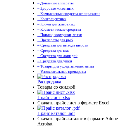
– Доильные аппараты
– Здоровье животных
– Комплексные средства от паразитов
– Контрацептивы
– Корма для животных
– Косметические средства
– Поилки, кормушки, лотки
– Препараты для рыб
– Средства для вывода шерсти
– Средства для глаз
– Средства для лошадей
– Средства для ушей
– Товары для ухода за животными
– Успокоительные препараты
Распродажа
Товары со скидкой
Прайс лист .xlsx
Скачать прайс лист в формате Excel
Прайс каталог .pdf
Скачать прайс-каталог в формате Adobe
Acrobat