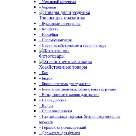
– Укрывной материал
– Черенки
Товары для праздника
– Бумажные аксессуары
– Конфетти
– Наклейки
– Пневмохлопушки
– Свечи хозяйственные и свечи на торт
Фототовары
Хозяйственные товары
– Бак
– Бидон
– Биоочиститель для туалетов
– Бумага для выпечки, фольга, пакеты, рукава
– Вазы, горшки и кашпо для цветов
– Ванна детская
– Ведро
– Вешалки-плечеки
– Газ, зажигалки, горелки, бензин, жидкость для
розжига
– Горшок, стульчак детский
– Держатель для бумаги