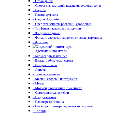
– Ограждения
– Опоры для растений, колышки, решетки, дуги
– Парник
– Плитка для сада
– Садовый дизайн
– Средства защиты растений, удобрения
– Торфяная и кокосовая продукция
– Фигурки садовые
– Фонари, светильники декоративные, гирлянды
– Фонтаны
Садовый инвентарь
– Буры садовые ручные
– Вилы, грабли, косы, серпы
– Всё для полива
– Лопаты
– Лопаты снеговые
– Мелкий садовый инструмент
– Метла
– Мотыги, полольники, рыхлители
– Опрыскиватели и лейки
– Плодосъемник
– Плоскорезы Фокина
– Секаторы, сучкорезы, ножовки садовые
– Топоры