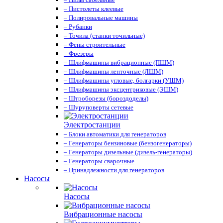
– Пистолеты клеевые
– Полировальные машины
– Рубанки
– Точила (станки точильные)
– Фены строительные
– Фрезеры
– Шлифмашины вибрационные (ПШМ)
– Шлифмашины ленточные (ЛШМ)
– Шлифмашины угловые, болгарки (УШМ)
– Шлифмашины эксцентриковые (ЭШМ)
– Штроборезы (бороздоделы)
– Шуруповерты сетевые
Электростанции
– Блоки автоматики для генераторов
– Генераторы бензиновые (бензогенераторы)
– Генераторы дизельные (дизель-генераторы)
– Генераторы сварочные
– Принадлежности для генераторов
Насосы
Насосы
Вибрационные насосы