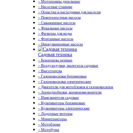
– Мотопомпы дизельные
– Насосные станции
– Оснастка и расходники для насосов
– Поверхностные насосы
– Скважинные насосы
– Фекальные насосы
– Фильтры для воды
– Фонтанные насосы
– Циркуляционные насосы
Садовая техника
– Бензопилы цепные
– Воздуходувки, пылесосы садовые
– Высоторезы
– Газонокосилки бензиновые
– Газонокосилки электрические
– Двигатели для мотоблоков и газонокосилок
– Зернодробилки, кормоизмельчители
– Измельчители садовые
– Культиваторы бензиновые
– Культиваторы электрические
– Лодочные моторы
– Минитракторы
– Мотоблоки
– Мотобуры