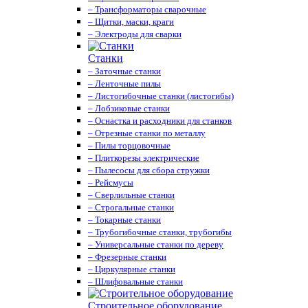
– Трансформаторы сварочные
– Щитки, маски, краги
– Электроды для сварки
Станки
– Заточные станки
– Ленточные пилы
– Листогибочные станки (листогибы)
– Лобзиковые станки
– Оснастка и расходники для станков
– Отрезные станки по металлу
– Пилы торцовочные
– Плиткорезы электрические
– Пылесосы для сбора стружки
– Рейсмусы
– Сверлильные станки
– Строгальные станки
– Токарные станки
– Трубогибочные станки, трубогибы
– Универсальные станки по дереву
– Фрезерные станки
– Циркулярные станки
– Шлифовальные станки
Строительное оборудование