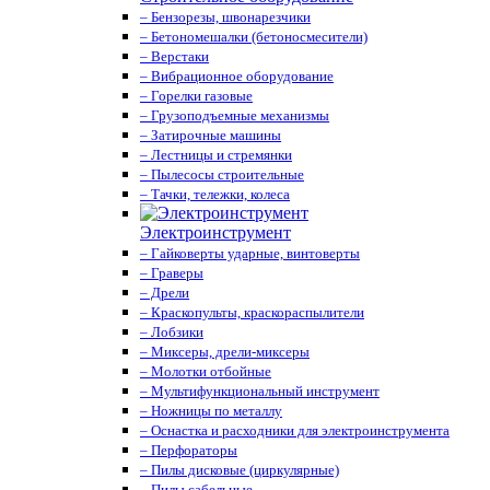
– Бензорезы, швонарезчики
– Бетономешалки (бетоносмесители)
– Верстаки
– Вибрационное оборудование
– Горелки газовые
– Грузоподъемные механизмы
– Затирочные машины
– Лестницы и стремянки
– Пылесосы строительные
– Тачки, тележки, колеса
Электроинструмент
– Гайковерты ударные, винтоверты
– Граверы
– Дрели
– Краскопульты, краскораспылители
– Лобзики
– Миксеры, дрели-миксеры
– Молотки отбойные
– Мультифункциональный инструмент
– Ножницы по металлу
– Оснастка и расходники для электроинструмента
– Перфораторы
– Пилы дисковые (циркулярные)
– Пилы сабельные