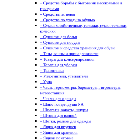
– Средства борьбы с бытовыми насекомыми и
грызунами
– Средства гигиены
– Средства по уходу за обувью
– Сумки хозяйственные, тележки, сумки-тележки,
колесики
– Сушилки для белья
– Сушилки для посуды
– Сушилки и средства хранения для обуви
– Тазы, ванны и принадлежности
– Товары для консервирования
– Товары для уборки
– Травянчики
– Уплотнители, утеплители
– Урна
– Часы, термометры, барометры, гигрометры,
метеостанция
– Чехлы для одежды
– Шапочки для душа NA
– Шпагаты, канаты, шнуры
– Шторы для ванной
– Щетки, ролики для одежды
– Ящик для игрушек
– Ящик для хранения
– Ящики почтовые