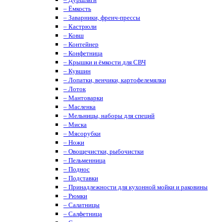
– Ёмкость
– Заварники, френч-прессы
– Кастрюли
– Ковш
– Контейнер
– Конфетница
– Крышки и ёмкости для СВЧ
– Кувшин
– Лопатки, венчики, картофелемялки
– Лоток
– Мантоварки
– Масленка
– Мельницы, наборы для специй
– Миска
– Мясорубки
– Ножи
– Овощечистки, рыбочистки
– Пельменница
– Поднос
– Подставки
– Принадлежности для кухонной мойки и раковины
– Рюмки
– Салатницы
– Салфетница