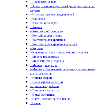
– Доски гладильные
– Замки, оконная и дверная фурнитура, скобяные
изделия
– Игрушка пластиковая для детей
– Канистра
– Клеенки и скатерти
– Коврик
– Комплект WC, вантузы
– Контейнер для мусора
– Контейнер для хранения
– Контейнер для хранения игрушек
– Корзина
– Крючки, магниты, cамоклеющийся крепеж
– Мебель пластиковая
– Металлические изделия
– Мешки для мусора
– Мочалки, банные наборы,щетки для тела, пемза,
шапки для сауны
– Обивка дверей
– Подвязки для растений
– Прищепки для белья
– Прищепки для штор
– Сетка москитная
– Скотч, клейкие ленты, пленки
– Совок