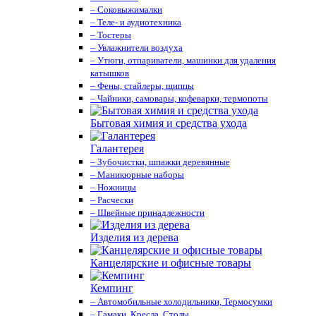
– Соковыжималки
– Теле- и аудиотехника
– Тостеры
– Увлажнители воздуха
– Утюги, отпариватели, машинки для удаления
катышков
– Фены, стайлеры, щипцы
– Чайники, самовары, кофеварки, термопоты
Бытовая химия и средства ухода
Галантерея
– Зубочистки, шпажки деревянные
– Маникюрные наборы
– Ножницы
– Расчески
– Швейные принадлежности
Изделия из дерева
Канцелярские и офисные товары
Кемпинг
– Автомобильные холодильники, Термосумки
– Гамаки, Кресла, Столы