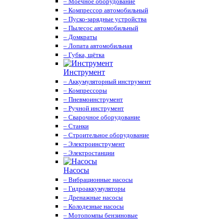
– Моечное оборудование
– Компрессор автомобильный
– Пуско-зарядные устройства
– Пылесос автомобильный
– Домкраты
– Лопата автомобильная
– Губка, щётка
Инструмент
– Аккумуляторный инструмент
– Компрессоры
– Пневмоинструмент
– Ручной инструмент
– Сварочное оборудование
– Станки
– Строительное оборудование
– Электроинструмент
– Электростанции
Насосы
– Вибрационные насосы
– Гидроаккумуляторы
– Дренажные насосы
– Колодезные насосы
– Мотопомпы бензиновые