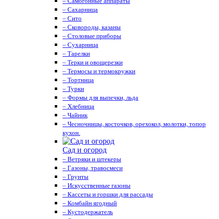
– Самогонные аппараты
– Сахарница
– Сито
– Сковороды, казаны
– Столовые приборы
– Сухарница
– Тарелки
– Терки и овощерезки
– Термосы и термокружки
– Тортница
– Турки
– Формы для выпечки, льда
– Хлебница
– Чайник
– Чесночницы, косточков, орехокол, молотки, топор
кухон.
Сад и огород
– Ветряки и штекеры
– Газоны, травосмеси
– Грунты
– Искусственные газоны
– Кассеты и горшки для рассады
– Комбайн ягодный
– Кустодержатель