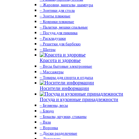
– Жаровни, мангалы, шампура
– Зонтики для стола
– Зонты пляжные
– Коврики пляжные
– Палатки, мешки спальные
– Посуда для пикника
– Раскладушки
– Решетки для барбекю
– Шатры
Красота и здоровье
– Весы бытовые электронные
– Массажеры
– Товары ддя спорта и отдыха
Носители информации
Посуда и кухонные принадлежности
– Безмены, весы
– Блюдо
– Бокалы, кружки, стаканы
– Ваза
– Воронка
– Доски разделочные
– Дуршлаги