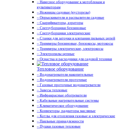
– Навесное оборудование к мотоблокам и
культиваторам
– Ножницы садовые (кусторезы)
– Опрыскиватели и распылители садовые
– Скарификаторы, аэраторы
– Снегоуборщики бензиновые
– Снегоуборщики электрические
– Станки для заточки и клепания пильных цепей
– Триммеры бензиновые, бензокосы, мотокосы
– Триммеры электрические, электрокосы
– Электропилы цепные
– Оснастка и расходники для садовой техники
Тепловое оборудование
– Водонагреватели накопительные
– Водонагреватели проточные
– Газовые проточные водонагреватели
– Завесы тепловые
– Инфракрасные обогреватели
– Кабельные нагревательные системы
– Климатическое оборудование
– Конвекторы, радиаторы масляные
– Котлы для отопления газовые и электрические
– Паяльные принадлежности
– Пушки газовые тепловые