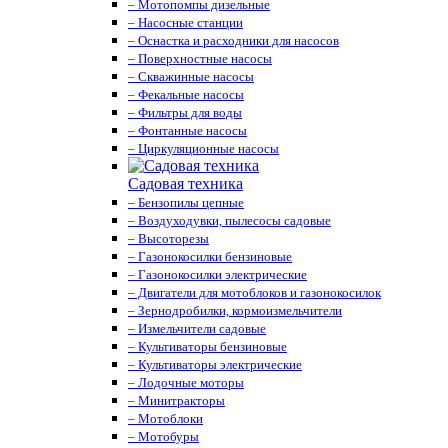
– Мотопомпы дизельные
– Насосные станции
– Оснастка и расходники для насосов
– Поверхностные насосы
– Скважинные насосы
– Фекальные насосы
– Фильтры для воды
– Фонтанные насосы
– Циркуляционные насосы
Садовая техника
– Бензопилы цепные
– Воздуходувки, пылесосы садовые
– Высоторезы
– Газонокосилки бензиновые
– Газонокосилки электрические
– Двигатели для мотоблоков и газонокосилок
– Зернодробилки, кормоизмельчители
– Измельчители садовые
– Культиваторы бензиновые
– Культиваторы электрические
– Лодочные моторы
– Минитракторы
– Мотоблоки
– Мотобуры