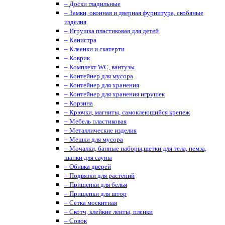
– Доски гладильные
– Замки, оконная и дверная фурнитура, скобяные
изделия
– Игрушка пластиковая для детей
– Канистра
– Клеенки и скатерти
– Коврик
– Комплект WC, вантузы
– Контейнер для мусора
– Контейнер для хранения
– Контейнер для хранения игрушек
– Корзина
– Крючки, магниты, cамоклеющийся крепеж
– Мебель пластиковая
– Металлические изделия
– Мешки для мусора
– Мочалки, банные наборы,щетки для тела, пемза,
шапки для сауны
– Обивка дверей
– Подвязки для растений
– Прищепки для белья
– Прищепки для штор
– Сетка москитная
– Скотч, клейкие ленты, пленки
– Совок