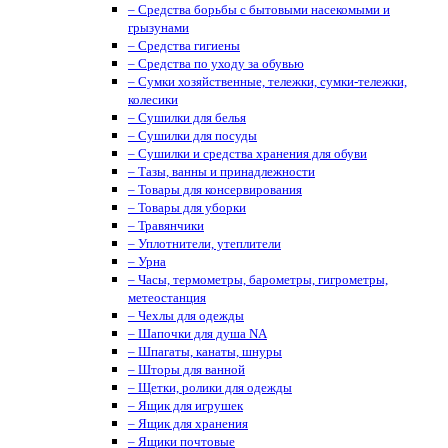
– Средства борьбы с бытовыми насекомыми и
грызунами
– Средства гигиены
– Средства по уходу за обувью
– Сумки хозяйственные, тележки, сумки-тележки,
колесики
– Сушилки для белья
– Сушилки для посуды
– Сушилки и средства хранения для обуви
– Тазы, ванны и принадлежности
– Товары для консервирования
– Товары для уборки
– Травянчики
– Уплотнители, утеплители
– Урна
– Часы, термометры, барометры, гигрометры,
метеостанция
– Чехлы для одежды
– Шапочки для душа NA
– Шпагаты, канаты, шнуры
– Шторы для ванной
– Щетки, ролики для одежды
– Ящик для игрушек
– Ящик для хранения
– Ящики почтовые