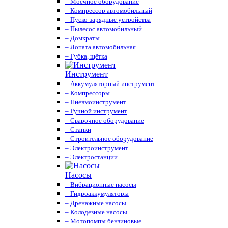
– Моечное оборудование
– Компрессор автомобильный
– Пуско-зарядные устройства
– Пылесос автомобильный
– Домкраты
– Лопата автомобильная
– Губка, щётка
Инструмент
– Аккумуляторный инструмент
– Компрессоры
– Пневмоинструмент
– Ручной инструмент
– Сварочное оборудование
– Станки
– Строительное оборудование
– Электроинструмент
– Электростанции
Насосы
– Вибрационные насосы
– Гидроаккумуляторы
– Дренажные насосы
– Колодезные насосы
– Мотопомпы бензиновые