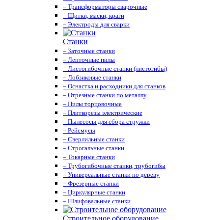
– Трансформаторы сварочные
– Щитки, маски, краги
– Электроды для сварки
Станки
– Заточные станки
– Ленточные пилы
– Листогибочные станки (листогибы)
– Лобзиковые станки
– Оснастка и расходники для станков
– Отрезные станки по металлу
– Пилы торцовочные
– Плиткорезы электрические
– Пылесосы для сбора стружки
– Рейсмусы
– Сверлильные станки
– Строгальные станки
– Токарные станки
– Трубогибочные станки, трубогибы
– Универсальные станки по дереву
– Фрезерные станки
– Циркулярные станки
– Шлифовальные станки
Строительное оборудование