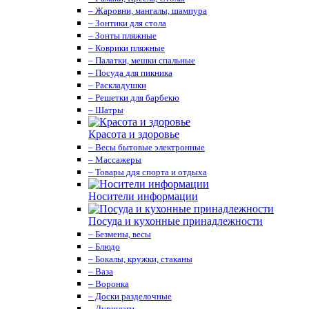
– Жаровни, мангалы, шампура
– Зонтики для стола
– Зонты пляжные
– Коврики пляжные
– Палатки, мешки спальные
– Посуда для пикника
– Раскладушки
– Решетки для барбекю
– Шатры
Красота и здоровье
– Весы бытовые электронные
– Массажеры
– Товары ддя спорта и отдыха
Носители информации
Посуда и кухонные принадлежности
– Безмены, весы
– Блюдо
– Бокалы, кружки, стаканы
– Ваза
– Воронка
– Доски разделочные
– Дуршлаги