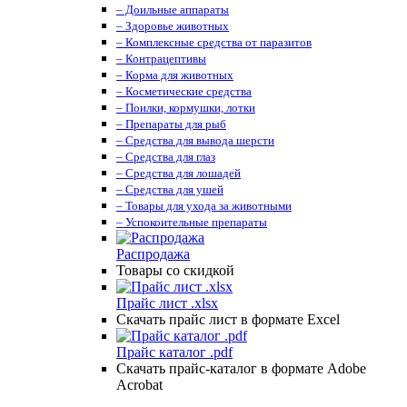
– Доильные аппараты
– Здоровье животных
– Комплексные средства от паразитов
– Контрацептивы
– Корма для животных
– Косметические средства
– Поилки, кормушки, лотки
– Препараты для рыб
– Средства для вывода шерсти
– Средства для глаз
– Средства для лошадей
– Средства для ушей
– Товары для ухода за животными
– Успокоительные препараты
Распродажа
Товары со скидкой
Прайс лист .xlsx
Скачать прайс лист в формате Excel
Прайс каталог .pdf
Скачать прайс-каталог в формате Adobe
Acrobat