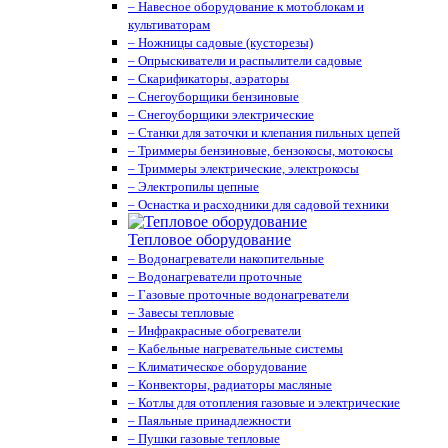
– Навесное оборудование к мотоблокам и
культиваторам
– Ножницы садовые (кусторезы)
– Опрыскиватели и распылители садовые
– Скарификаторы, аэраторы
– Снегоуборщики бензиновые
– Снегоуборщики электрические
– Станки для заточки и клепания пильных цепей
– Триммеры бензиновые, бензокосы, мотокосы
– Триммеры электрические, электрокосы
– Электропилы цепные
– Оснастка и расходники для садовой техники
Тепловое оборудование
– Водонагреватели накопительные
– Водонагреватели проточные
– Газовые проточные водонагреватели
– Завесы тепловые
– Инфракрасные обогреватели
– Кабельные нагревательные системы
– Климатическое оборудование
– Конвекторы, радиаторы масляные
– Котлы для отопления газовые и электрические
– Паяльные принадлежности
– Пушки газовые тепловые