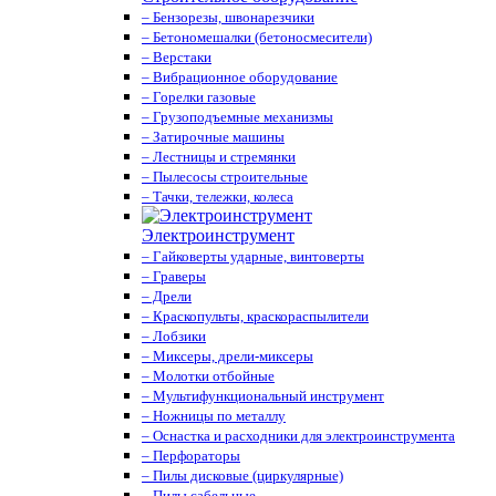
– Бензорезы, швонарезчики
– Бетономешалки (бетоносмесители)
– Верстаки
– Вибрационное оборудование
– Горелки газовые
– Грузоподъемные механизмы
– Затирочные машины
– Лестницы и стремянки
– Пылесосы строительные
– Тачки, тележки, колеса
Электроинструмент
– Гайковерты ударные, винтоверты
– Граверы
– Дрели
– Краскопульты, краскораспылители
– Лобзики
– Миксеры, дрели-миксеры
– Молотки отбойные
– Мультифункциональный инструмент
– Ножницы по металлу
– Оснастка и расходники для электроинструмента
– Перфораторы
– Пилы дисковые (циркулярные)
– Пилы сабельные