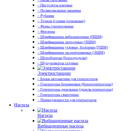
– Пистолеты клеевые
– Полировальные машины
– Рубанки
– Точила (станки точильные)
– Фены строительные
– Фрезеры
– Шлифмашины вибрационные (ПШМ)
– Шлифмашины ленточные (ЛШМ)
– Шлифмашины угловые, болгарки (УШМ)
– Шлифмашины эксцентриковые (ЭШМ)
– Штроборезы (бороздоделы)
– Шуруповерты сетевые
Электростанции
– Блоки автоматики для генераторов
– Генераторы бензиновые (бензогенераторы)
– Генераторы дизельные (дизель-генераторы)
– Генераторы сварочные
– Принадлежности для генераторов
Насосы
Насосы
Вибрационные насосы