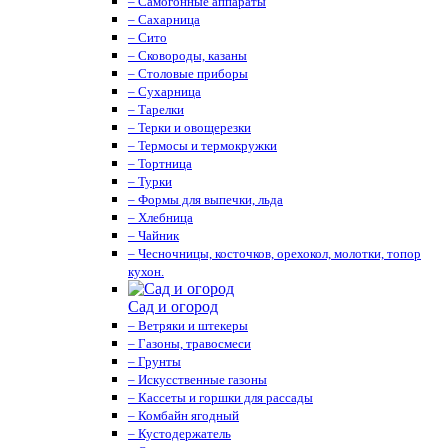
– Самогонные аппараты
– Сахарница
– Сито
– Сковороды, казаны
– Столовые приборы
– Сухарница
– Тарелки
– Терки и овощерезки
– Термосы и термокружки
– Тортница
– Турки
– Формы для выпечки, льда
– Хлебница
– Чайник
– Чесночницы, косточков, орехокол, молотки, топор
кухон.
Сад и огород
– Ветряки и штекеры
– Газоны, травосмеси
– Грунты
– Искусственные газоны
– Кассеты и горшки для рассады
– Комбайн ягодный
– Кустодержатель