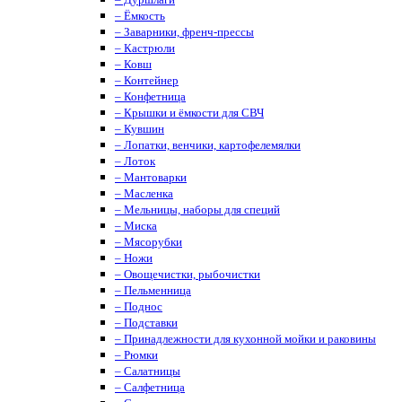
– Ёмкость
– Заварники, френч-прессы
– Кастрюли
– Ковш
– Контейнер
– Конфетница
– Крышки и ёмкости для СВЧ
– Кувшин
– Лопатки, венчики, картофелемялки
– Лоток
– Мантоварки
– Масленка
– Мельницы, наборы для специй
– Миска
– Мясорубки
– Ножи
– Овощечистки, рыбочистки
– Пельменница
– Поднос
– Подставки
– Принадлежности для кухонной мойки и раковины
– Рюмки
– Салатницы
– Салфетница