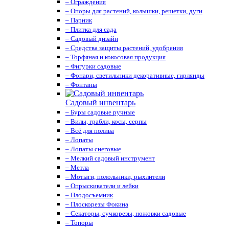
– Ограждения
– Опоры для растений, колышки, решетки, дуги
– Парник
– Плитка для сада
– Садовый дизайн
– Средства защиты растений, удобрения
– Торфяная и кокосовая продукция
– Фигурки садовые
– Фонари, светильники декоративные, гирлянды
– Фонтаны
Садовый инвентарь
– Буры садовые ручные
– Вилы, грабли, косы, серпы
– Всё для полива
– Лопаты
– Лопаты снеговые
– Мелкий садовый инструмент
– Метла
– Мотыги, полольники, рыхлители
– Опрыскиватели и лейки
– Плодосъемник
– Плоскорезы Фокина
– Секаторы, сучкорезы, ножовки садовые
– Топоры