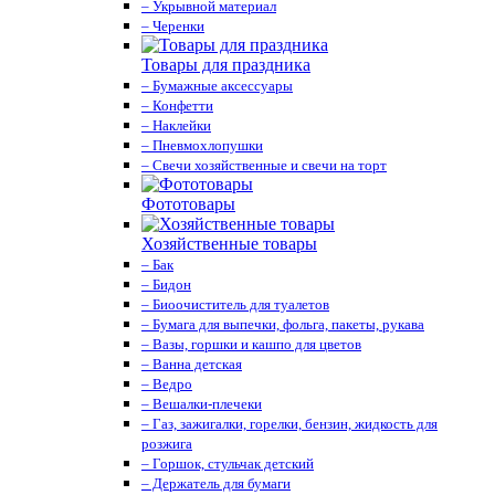
– Укрывной материал
– Черенки
Товары для праздника
– Бумажные аксессуары
– Конфетти
– Наклейки
– Пневмохлопушки
– Свечи хозяйственные и свечи на торт
Фототовары
Хозяйственные товары
– Бак
– Бидон
– Биоочиститель для туалетов
– Бумага для выпечки, фольга, пакеты, рукава
– Вазы, горшки и кашпо для цветов
– Ванна детская
– Ведро
– Вешалки-плечеки
– Газ, зажигалки, горелки, бензин, жидкость для
розжига
– Горшок, стульчак детский
– Держатель для бумаги