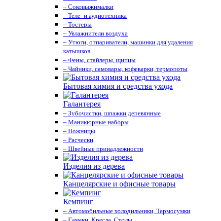
– Соковыжималки
– Теле- и аудиотехника
– Тостеры
– Увлажнители воздуха
– Утюги, отпариватели, машинки для удаления
катышков
– Фены, стайлеры, щипцы
– Чайники, самовары, кофеварки, термопоты
Бытовая химия и средства ухода
Галантерея
– Зубочистки, шпажки деревянные
– Маникюрные наборы
– Ножницы
– Расчески
– Швейные принадлежности
Изделия из дерева
Канцелярские и офисные товары
Кемпинг
– Автомобильные холодильники, Термосумки
– Гамаки, Кресла, Столы