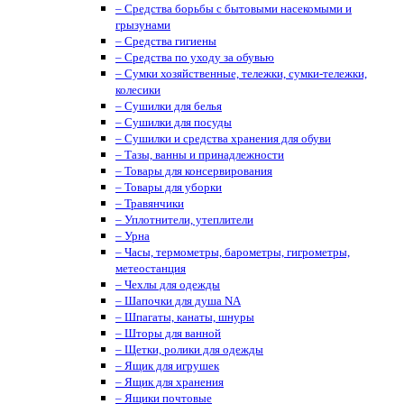
– Средства борьбы с бытовыми насекомыми и
грызунами
– Средства гигиены
– Средства по уходу за обувью
– Сумки хозяйственные, тележки, сумки-тележки,
колесики
– Сушилки для белья
– Сушилки для посуды
– Сушилки и средства хранения для обуви
– Тазы, ванны и принадлежности
– Товары для консервирования
– Товары для уборки
– Травянчики
– Уплотнители, утеплители
– Урна
– Часы, термометры, барометры, гигрометры,
метеостанция
– Чехлы для одежды
– Шапочки для душа NA
– Шпагаты, канаты, шнуры
– Шторы для ванной
– Щетки, ролики для одежды
– Ящик для игрушек
– Ящик для хранения
– Ящики почтовые