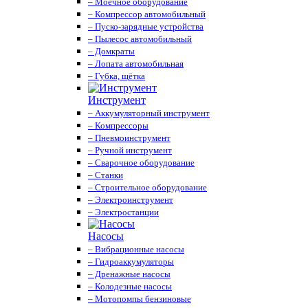
– Моечное оборудование
– Компрессор автомобильный
– Пуско-зарядные устройства
– Пылесос автомобильный
– Домкраты
– Лопата автомобильная
– Губка, щётка
Инструмент
– Аккумуляторный инструмент
– Компрессоры
– Пневмоинструмент
– Ручной инструмент
– Сварочное оборудование
– Станки
– Строительное оборудование
– Электроинструмент
– Электростанции
Насосы
– Вибрационные насосы
– Гидроаккумуляторы
– Дренажные насосы
– Колодезные насосы
– Мотопомпы бензиновые