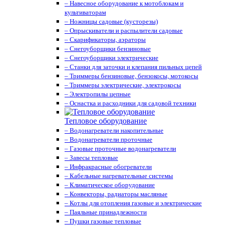
– Навесное оборудование к мотоблокам и
культиваторам
– Ножницы садовые (кусторезы)
– Опрыскиватели и распылители садовые
– Скарификаторы, аэраторы
– Снегоуборщики бензиновые
– Снегоуборщики электрические
– Станки для заточки и клепания пильных цепей
– Триммеры бензиновые, бензокосы, мотокосы
– Триммеры электрические, электрокосы
– Электропилы цепные
– Оснастка и расходники для садовой техники
Тепловое оборудование
– Водонагреватели накопительные
– Водонагреватели проточные
– Газовые проточные водонагреватели
– Завесы тепловые
– Инфракрасные обогреватели
– Кабельные нагревательные системы
– Климатическое оборудование
– Конвекторы, радиаторы масляные
– Котлы для отопления газовые и электрические
– Паяльные принадлежности
– Пушки газовые тепловые