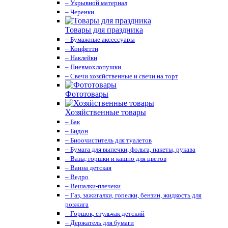
– Укрывной материал
– Черенки
Товары для праздника
– Бумажные аксессуары
– Конфетти
– Наклейки
– Пневмохлопушки
– Свечи хозяйственные и свечи на торт
Фототовары
Хозяйственные товары
– Бак
– Бидон
– Биоочиститель для туалетов
– Бумага для выпечки, фольга, пакеты, рукава
– Вазы, горшки и кашпо для цветов
– Ванна детская
– Ведро
– Вешалки-плечеки
– Газ, зажигалки, горелки, бензин, жидкость для
розжига
– Горшок, стульчак детский
– Держатель для бумаги