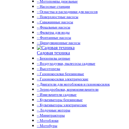
– Мотопомпы дизельные
– Насосные станции
– Оснастка и расходники для насосов
– Поверхностные насосы
– Скважинные насосы
– Фекальные насосы
– Фильтры для воды
– Фонтанные насосы
– Циркуляционные насосы
Садовая техника
– Бензопилы цепные
– Воздуходувки, пылесосы садовые
– Высоторезы
– Газонокосилки бензиновые
– Газонокосилки электрические
– Двигатели для мотоблоков и газонокосилок
– Зернодробилки, кормоизмельчители
– Измельчители садовые
– Культиваторы бензиновые
– Культиваторы электрические
– Лодочные моторы
– Минитракторы
– Мотоблоки
– Мотобуры