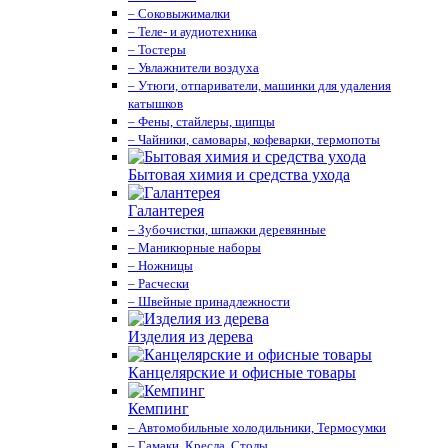
– Соковыжималки
– Теле- и аудиотехника
– Тостеры
– Увлажнители воздуха
– Утюги, отпариватели, машинки для удаления
катышков
– Фены, стайлеры, щипцы
– Чайники, самовары, кофеварки, термопоты
Бытовая химия и средства ухода
Галантерея
– Зубочистки, шпажки деревянные
– Маникюрные наборы
– Ножницы
– Расчески
– Швейные принадлежности
Изделия из дерева
Канцелярские и офисные товары
Кемпинг
– Автомобильные холодильники, Термосумки
– Гамаки, Кресла, Столы