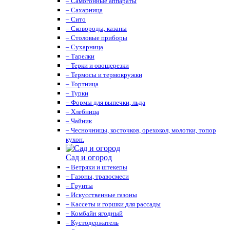
– Самогонные аппараты
– Сахарница
– Сито
– Сковороды, казаны
– Столовые приборы
– Сухарница
– Тарелки
– Терки и овощерезки
– Термосы и термокружки
– Тортница
– Турки
– Формы для выпечки, льда
– Хлебница
– Чайник
– Чесночницы, косточков, орехокол, молотки, топор
кухон.
Сад и огород
– Ветряки и штекеры
– Газоны, травосмеси
– Грунты
– Искусственные газоны
– Кассеты и горшки для рассады
– Комбайн ягодный
– Кустодержатель