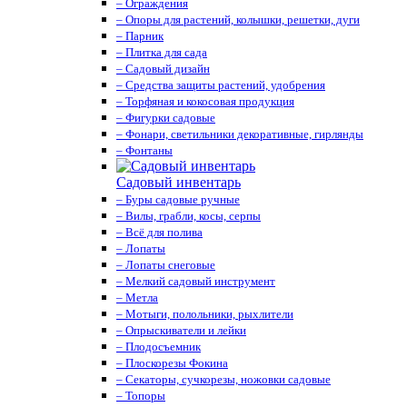
– Ограждения
– Опоры для растений, колышки, решетки, дуги
– Парник
– Плитка для сада
– Садовый дизайн
– Средства защиты растений, удобрения
– Торфяная и кокосовая продукция
– Фигурки садовые
– Фонари, светильники декоративные, гирлянды
– Фонтаны
Садовый инвентарь
– Буры садовые ручные
– Вилы, грабли, косы, серпы
– Всё для полива
– Лопаты
– Лопаты снеговые
– Мелкий садовый инструмент
– Метла
– Мотыги, полольники, рыхлители
– Опрыскиватели и лейки
– Плодосъемник
– Плоскорезы Фокина
– Секаторы, сучкорезы, ножовки садовые
– Топоры