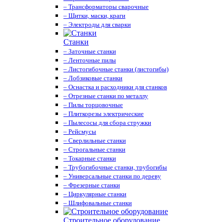
– Трансформаторы сварочные
– Щитки, маски, краги
– Электроды для сварки
Станки
– Заточные станки
– Ленточные пилы
– Листогибочные станки (листогибы)
– Лобзиковые станки
– Оснастка и расходники для станков
– Отрезные станки по металлу
– Пилы торцовочные
– Плиткорезы электрические
– Пылесосы для сбора стружки
– Рейсмусы
– Сверлильные станки
– Строгальные станки
– Токарные станки
– Трубогибочные станки, трубогибы
– Универсальные станки по дереву
– Фрезерные станки
– Циркулярные станки
– Шлифовальные станки
Строительное оборудование