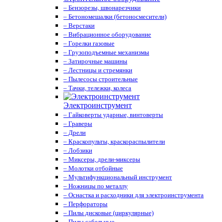
– Бензорезы, швонарезчики
– Бетономешалки (бетоносмесители)
– Верстаки
– Вибрационное оборудование
– Горелки газовые
– Грузоподъемные механизмы
– Затирочные машины
– Лестницы и стремянки
– Пылесосы строительные
– Тачки, тележки, колеса
Электроинструмент
– Гайковерты ударные, винтоверты
– Граверы
– Дрели
– Краскопульты, краскораспылители
– Лобзики
– Миксеры, дрели-миксеры
– Молотки отбойные
– Мультифункциональный инструмент
– Ножницы по металлу
– Оснастка и расходники для электроинструмента
– Перфораторы
– Пилы дисковые (циркулярные)
– Пилы сабельные