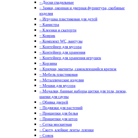
– Доски гладильные
– Замки, оконная и дверная фурнитура, скобяные
изделия
– Игрушка пластиковая для детей
– Канистра
– Клеенки и скатерти
– Коврик
– Комплект WC, вантузы
– Контейнер для мусора
– Контейнер для хранения
– Контейнер для хранения игрушек
– Корзина
– Крючки, магниты, cамоклеющийся крепеж
– Мебель пластиковая
– Металлические изделия
– Мешки для мусора
– Мочалки, банные наборы,щетки для тела, пемза,
шапки для сауны
– Обивка дверей
– Подвязки для растений
– Прищепки для белья
– Прищепки для штор
– Сетка москитная
– Скотч, клейкие ленты, пленки
– Совок