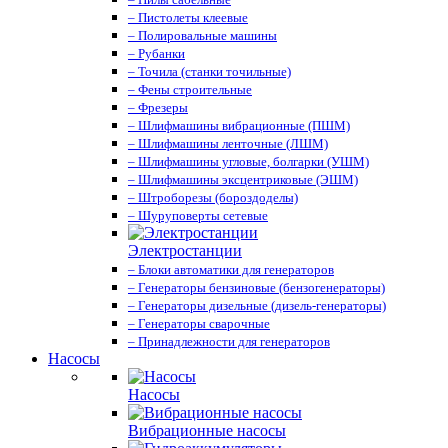
– Пистолеты клеевые
– Полировальные машины
– Рубанки
– Точила (станки точильные)
– Фены строительные
– Фрезеры
– Шлифмашины вибрационные (ПШМ)
– Шлифмашины ленточные (ЛШМ)
– Шлифмашины угловые, болгарки (УШМ)
– Шлифмашины эксцентриковые (ЭШМ)
– Штроборезы (бороздоделы)
– Шуруповерты сетевые
Электростанции
– Блоки автоматики для генераторов
– Генераторы бензиновые (бензогенераторы)
– Генераторы дизельные (дизель-генераторы)
– Генераторы сварочные
– Принадлежности для генераторов
Насосы
Насосы
Вибрационные насосы