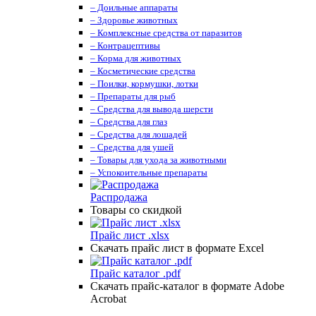
– Доильные аппараты
– Здоровье животных
– Комплексные средства от паразитов
– Контрацептивы
– Корма для животных
– Косметические средства
– Поилки, кормушки, лотки
– Препараты для рыб
– Средства для вывода шерсти
– Средства для глаз
– Средства для лошадей
– Средства для ушей
– Товары для ухода за животными
– Успокоительные препараты
Распродажа
Товары со скидкой
Прайс лист .xlsx
Скачать прайс лист в формате Excel
Прайс каталог .pdf
Скачать прайс-каталог в формате Adobe
Acrobat