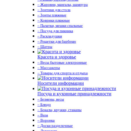
– Жаровни, мангалы, шампура
– Зонтики для стола
– Зонты пляжные
– Коврики пляжные
– Палатки, мешки спальные
– Посуда для пикника
– Раскладушки
– Решетки для барбекю
– Шатры
Красота и здоровье
– Весы бытовые электронные
– Массажеры
– Товары ддя спорта и отдыха
Носители информации
Посуда и кухонные принадлежности
– Безмены, весы
– Блюдо
– Бокалы, кружки, стаканы
– Ваза
– Воронка
– Доски разделочные
– Дуршлаги