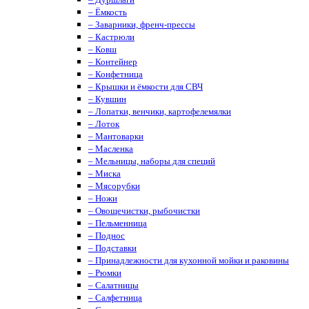
– Ёмкость
– Заварники, френч-прессы
– Кастрюли
– Ковш
– Контейнер
– Конфетница
– Крышки и ёмкости для СВЧ
– Кувшин
– Лопатки, венчики, картофелемялки
– Лоток
– Мантоварки
– Масленка
– Мельницы, наборы для специй
– Миска
– Мясорубки
– Ножи
– Овощечистки, рыбочистки
– Пельменница
– Поднос
– Подставки
– Принадлежности для кухонной мойки и раковины
– Рюмки
– Салатницы
– Салфетница