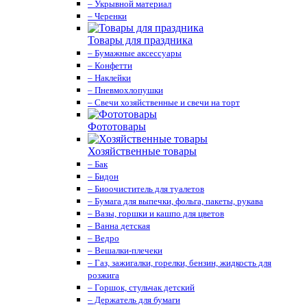
– Укрывной материал
– Черенки
Товары для праздника
– Бумажные аксессуары
– Конфетти
– Наклейки
– Пневмохлопушки
– Свечи хозяйственные и свечи на торт
Фототовары
Хозяйственные товары
– Бак
– Бидон
– Биоочиститель для туалетов
– Бумага для выпечки, фольга, пакеты, рукава
– Вазы, горшки и кашпо для цветов
– Ванна детская
– Ведро
– Вешалки-плечеки
– Газ, зажигалки, горелки, бензин, жидкость для
розжига
– Горшок, стульчак детский
– Держатель для бумаги