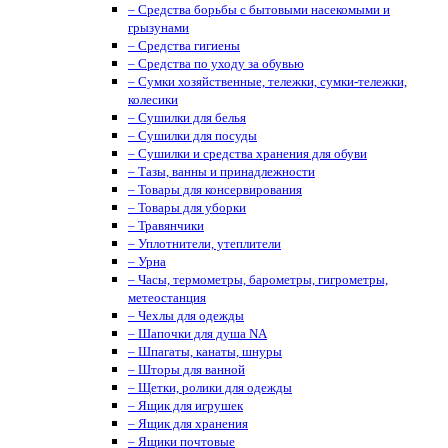
– Средства борьбы с бытовыми насекомыми и
грызунами
– Средства гигиены
– Средства по уходу за обувью
– Сумки хозяйственные, тележки, сумки-тележки,
колесики
– Сушилки для белья
– Сушилки для посуды
– Сушилки и средства хранения для обуви
– Тазы, ванны и принадлежности
– Товары для консервирования
– Товары для уборки
– Травянчики
– Уплотнители, утеплители
– Урна
– Часы, термометры, барометры, гигрометры,
метеостанция
– Чехлы для одежды
– Шапочки для душа NA
– Шпагаты, канаты, шнуры
– Шторы для ванной
– Щетки, ролики для одежды
– Ящик для игрушек
– Ящик для хранения
– Ящики почтовые