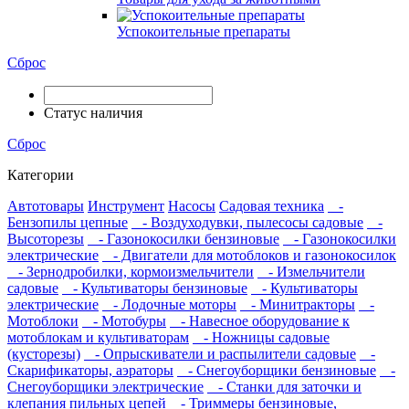
Успокоительные препараты
Сброс
Статус наличия
Сброс
Категории
Автотовары
Инструмент
Насосы
Садовая техника
-
Бензопилы цепные
- Воздуходувки, пылесосы садовые
-
Высоторезы
- Газонокосилки бензиновые
- Газонокосилки
электрические
- Двигатели для мотоблоков и газонокосилок
- Зернодробилки, кормоизмельчители
- Измельчители
садовые
- Культиваторы бензиновые
- Культиваторы
электрические
- Лодочные моторы
- Минитракторы
-
Мотоблоки
- Мотобуры
- Навесное оборудование к
мотоблокам и культиваторам
- Ножницы садовые
(кусторезы)
- Опрыскиватели и распылители садовые
-
Скарификаторы, аэраторы
- Снегоуборщики бензиновые
-
Снегоуборщики электрические
- Станки для заточки и
клепания пильных цепей
- Триммеры бензиновые,