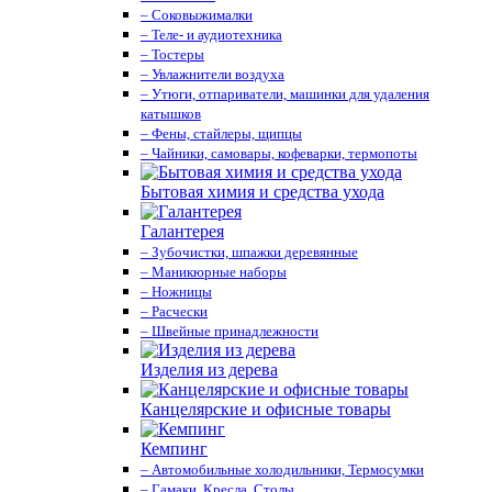
– Соковыжималки
– Теле- и аудиотехника
– Тостеры
– Увлажнители воздуха
– Утюги, отпариватели, машинки для удаления
катышков
– Фены, стайлеры, щипцы
– Чайники, самовары, кофеварки, термопоты
Бытовая химия и средства ухода
Галантерея
– Зубочистки, шпажки деревянные
– Маникюрные наборы
– Ножницы
– Расчески
– Швейные принадлежности
Изделия из дерева
Канцелярские и офисные товары
Кемпинг
– Автомобильные холодильники, Термосумки
– Гамаки, Кресла, Столы