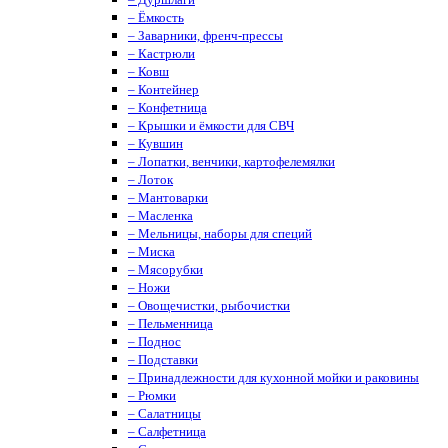
– Ёмкость
– Заварники, френч-прессы
– Кастрюли
– Ковш
– Контейнер
– Конфетница
– Крышки и ёмкости для СВЧ
– Кувшин
– Лопатки, венчики, картофелемялки
– Лоток
– Мантоварки
– Масленка
– Мельницы, наборы для специй
– Миска
– Мясорубки
– Ножи
– Овощечистки, рыбочистки
– Пельменница
– Поднос
– Подставки
– Принадлежности для кухонной мойки и раковины
– Рюмки
– Салатницы
– Салфетница