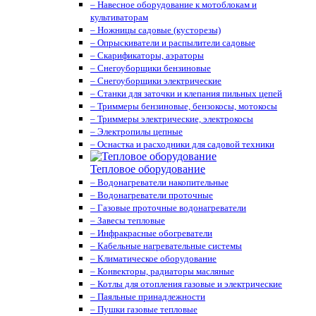
– Навесное оборудование к мотоблокам и
культиваторам
– Ножницы садовые (кусторезы)
– Опрыскиватели и распылители садовые
– Скарификаторы, аэраторы
– Снегоуборщики бензиновые
– Снегоуборщики электрические
– Станки для заточки и клепания пильных цепей
– Триммеры бензиновые, бензокосы, мотокосы
– Триммеры электрические, электрокосы
– Электропилы цепные
– Оснастка и расходники для садовой техники
Тепловое оборудование
– Водонагреватели накопительные
– Водонагреватели проточные
– Газовые проточные водонагреватели
– Завесы тепловые
– Инфракрасные обогреватели
– Кабельные нагревательные системы
– Климатическое оборудование
– Конвекторы, радиаторы масляные
– Котлы для отопления газовые и электрические
– Паяльные принадлежности
– Пушки газовые тепловые