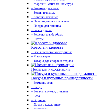
– Жаровни, мангалы, шампура
– Зонтики для стола
– Зонты пляжные
– Коврики пляжные
– Палатки, мешки спальные
– Посуда для пикника
– Раскладушки
– Решетки для барбекю
– Шатры
Красота и здоровье
– Весы бытовые электронные
– Массажеры
– Товары ддя спорта и отдыха
Носители информации
Посуда и кухонные принадлежности
– Безмены, весы
– Блюдо
– Бокалы, кружки, стаканы
– Ваза
– Воронка
– Доски разделочные
– Дуршлаги