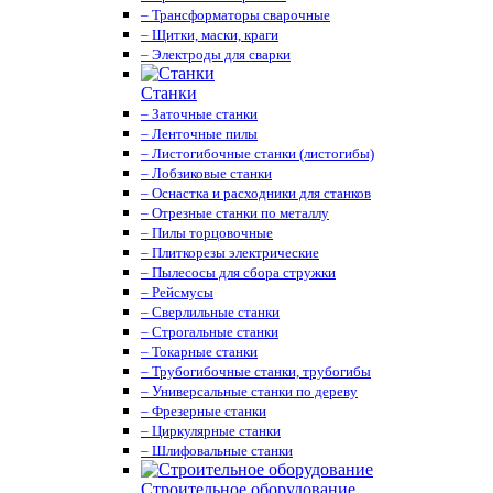
– Трансформаторы сварочные
– Щитки, маски, краги
– Электроды для сварки
Станки
– Заточные станки
– Ленточные пилы
– Листогибочные станки (листогибы)
– Лобзиковые станки
– Оснастка и расходники для станков
– Отрезные станки по металлу
– Пилы торцовочные
– Плиткорезы электрические
– Пылесосы для сбора стружки
– Рейсмусы
– Сверлильные станки
– Строгальные станки
– Токарные станки
– Трубогибочные станки, трубогибы
– Универсальные станки по дереву
– Фрезерные станки
– Циркулярные станки
– Шлифовальные станки
Строительное оборудование