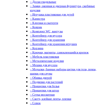
– Доски гладильные
– Замки, оконная и дверная фурнитура, скобяные
изделия
– Игрушка пластиковая для детей
– Канистра
– Клеенки и скатерти
– Коврик
– Комплект WC, вантузы
– Контейнер для мусора
– Контейнер для хранения
– Контейнер для хранения игрушек
– Корзина
– Крючки, магниты, cамоклеющийся крепеж
– Мебель пластиковая
– Металлические изделия
– Мешки для мусора
– Мочалки, банные наборы,щетки для тела, пемза,
шапки для сауны
– Обивка дверей
– Подвязки для растений
– Прищепки для белья
– Прищепки для штор
– Сетка москитная
– Скотч, клейкие ленты, пленки
– Совок