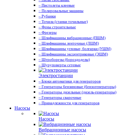
– Пистолеты клеевые
– Полировальные машины
– Рубанки
– Точила (станки точильные)
– Фены строительные
– Фрезеры
– Шлифмашины вибрационные (ПШМ)
– Шлифмашины ленточные (ЛШМ)
– Шлифмашины угловые, болгарки (УШМ)
– Шлифмашины эксцентриковые (ЭШМ)
– Штроборезы (бороздоделы)
– Шуруповерты сетевые
Электростанции
– Блоки автоматики для генераторов
– Генераторы бензиновые (бензогенераторы)
– Генераторы дизельные (дизель-генераторы)
– Генераторы сварочные
– Принадлежности для генераторов
Насосы
Насосы
Вибрационные насосы