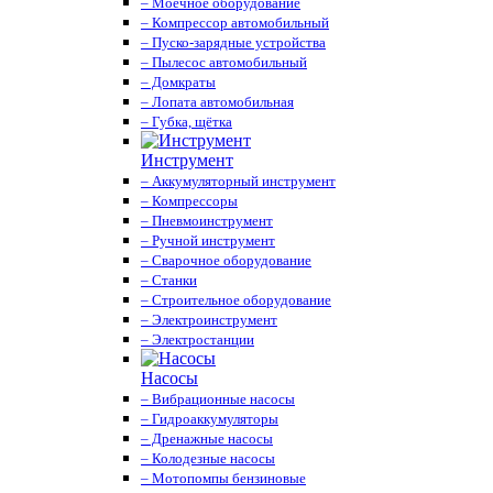
– Моечное оборудование
– Компрессор автомобильный
– Пуско-зарядные устройства
– Пылесос автомобильный
– Домкраты
– Лопата автомобильная
– Губка, щётка
Инструмент
– Аккумуляторный инструмент
– Компрессоры
– Пневмоинструмент
– Ручной инструмент
– Сварочное оборудование
– Станки
– Строительное оборудование
– Электроинструмент
– Электростанции
Насосы
– Вибрационные насосы
– Гидроаккумуляторы
– Дренажные насосы
– Колодезные насосы
– Мотопомпы бензиновые