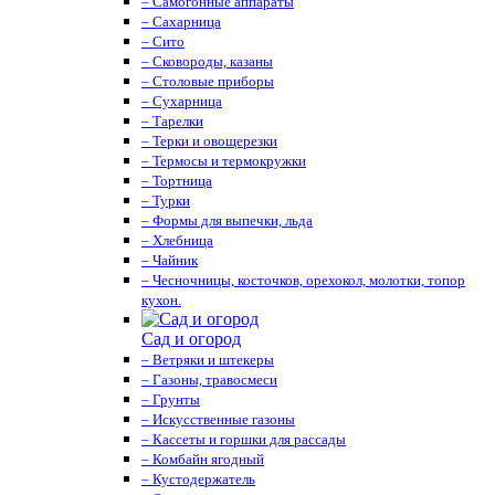
– Самогонные аппараты
– Сахарница
– Сито
– Сковороды, казаны
– Столовые приборы
– Сухарница
– Тарелки
– Терки и овощерезки
– Термосы и термокружки
– Тортница
– Турки
– Формы для выпечки, льда
– Хлебница
– Чайник
– Чесночницы, косточков, орехокол, молотки, топор
кухон.
Сад и огород
– Ветряки и штекеры
– Газоны, травосмеси
– Грунты
– Искусственные газоны
– Кассеты и горшки для рассады
– Комбайн ягодный
– Кустодержатель