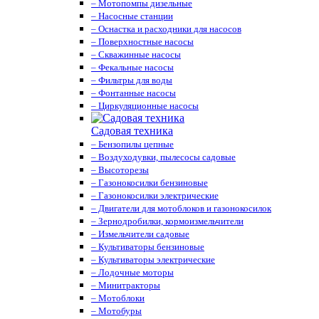
– Мотопомпы дизельные
– Насосные станции
– Оснастка и расходники для насосов
– Поверхностные насосы
– Скважинные насосы
– Фекальные насосы
– Фильтры для воды
– Фонтанные насосы
– Циркуляционные насосы
Садовая техника
– Бензопилы цепные
– Воздуходувки, пылесосы садовые
– Высоторезы
– Газонокосилки бензиновые
– Газонокосилки электрические
– Двигатели для мотоблоков и газонокосилок
– Зернодробилки, кормоизмельчители
– Измельчители садовые
– Культиваторы бензиновые
– Культиваторы электрические
– Лодочные моторы
– Минитракторы
– Мотоблоки
– Мотобуры