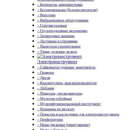
– Бензорезы, швонарезчики
– Бетономешалки (бетоносмесители)
– Верстаки
– Вибрационное оборудование
– Горелки газовые
– Грузоподъемные механизмы
– Затирочные машины
– Лестницы и стремянки
– Пылесосы строительные
– Тачки, тележки, колеса
Электроинструмент
– Гайковерты ударные, винтоверты
– Граверы
– Дрели
– Краскопульты, краскораспылители
– Лобзики
– Миксеры, дрели-миксеры
– Молотки отбойные
– Мультифункциональный инструмент
– Ножницы по металлу
– Оснастка и расходники для электроинструмента
– Перфораторы
– Пилы дисковые (циркулярные)
– Пилы сабельные