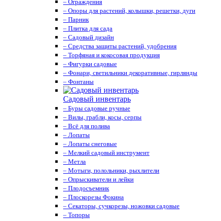
– Ограждения
– Опоры для растений, колышки, решетки, дуги
– Парник
– Плитка для сада
– Садовый дизайн
– Средства защиты растений, удобрения
– Торфяная и кокосовая продукция
– Фигурки садовые
– Фонари, светильники декоративные, гирлянды
– Фонтаны
Садовый инвентарь
– Буры садовые ручные
– Вилы, грабли, косы, серпы
– Всё для полива
– Лопаты
– Лопаты снеговые
– Мелкий садовый инструмент
– Метла
– Мотыги, полольники, рыхлители
– Опрыскиватели и лейки
– Плодосъемник
– Плоскорезы Фокина
– Секаторы, сучкорезы, ножовки садовые
– Топоры