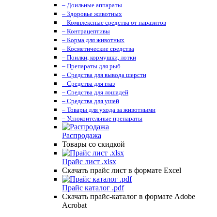
– Доильные аппараты
– Здоровье животных
– Комплексные средства от паразитов
– Контрацептивы
– Корма для животных
– Косметические средства
– Поилки, кормушки, лотки
– Препараты для рыб
– Средства для вывода шерсти
– Средства для глаз
– Средства для лошадей
– Средства для ушей
– Товары для ухода за животными
– Успокоительные препараты
Распродажа
Товары со скидкой
Прайс лист .xlsx
Скачать прайс лист в формате Excel
Прайс каталог .pdf
Скачать прайс-каталог в формате Adobe
Acrobat