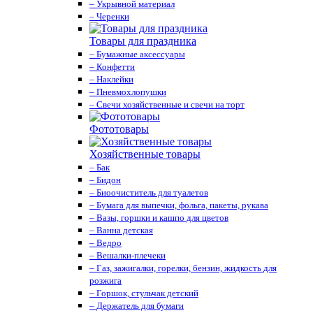
– Укрывной материал
– Черенки
Товары для праздника
– Бумажные аксессуары
– Конфетти
– Наклейки
– Пневмохлопушки
– Свечи хозяйственные и свечи на торт
Фототовары
Хозяйственные товары
– Бак
– Бидон
– Биоочиститель для туалетов
– Бумага для выпечки, фольга, пакеты, рукава
– Вазы, горшки и кашпо для цветов
– Ванна детская
– Ведро
– Вешалки-плечеки
– Газ, зажигалки, горелки, бензин, жидкость для
розжига
– Горшок, стульчак детский
– Держатель для бумаги