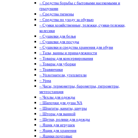
– Средства борьбы с бытовыми насекомыми и
грызунами
– Средства гигиены
– Средства по уходу за обувью
– Сумки хозяйственные, тележки, сумки-тележки,
колесики
– Сушилки для белья
– Сушилки для посуды
– Сушилки и средства хранения для обуви
– Тазы, ванны и принадлежности
– Товары для консервирования
– Товары для уборки
– Травянчики
– Уплотнители, утеплители
– Урна
– Часы, термометры, барометры, гигрометры,
метеостанция
– Чехлы для одежды
– Шапочки для душа NA
– Шпагаты, канаты, шнуры
– Шторы для ванной
– Щетки, ролики для одежды
– Ящик для игрушек
– Ящик для хранения
– Ящики почтовые