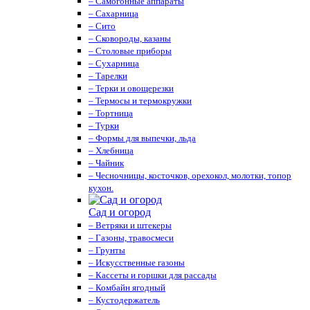
– Самогонные аппараты
– Сахарница
– Сито
– Сковороды, казаны
– Столовые приборы
– Сухарница
– Тарелки
– Терки и овощерезки
– Термосы и термокружки
– Тортница
– Турки
– Формы для выпечки, льда
– Хлебница
– Чайник
– Чесночницы, косточков, орехокол, молотки, топор
кухон.
Сад и огород
– Ветряки и штекеры
– Газоны, травосмеси
– Грунты
– Искусственные газоны
– Кассеты и горшки для рассады
– Комбайн ягодный
– Кустодержатель