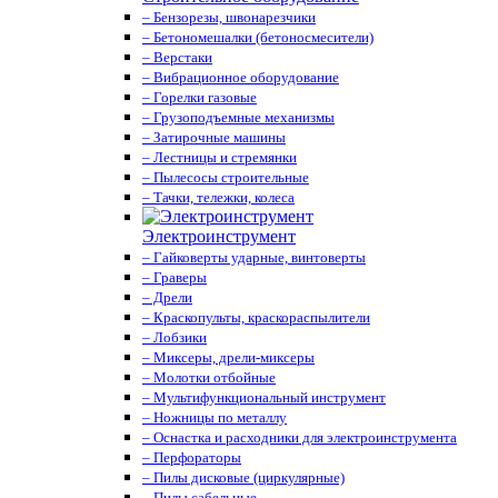
– Бензорезы, швонарезчики
– Бетономешалки (бетоносмесители)
– Верстаки
– Вибрационное оборудование
– Горелки газовые
– Грузоподъемные механизмы
– Затирочные машины
– Лестницы и стремянки
– Пылесосы строительные
– Тачки, тележки, колеса
Электроинструмент
– Гайковерты ударные, винтоверты
– Граверы
– Дрели
– Краскопульты, краскораспылители
– Лобзики
– Миксеры, дрели-миксеры
– Молотки отбойные
– Мультифункциональный инструмент
– Ножницы по металлу
– Оснастка и расходники для электроинструмента
– Перфораторы
– Пилы дисковые (циркулярные)
– Пилы сабельные