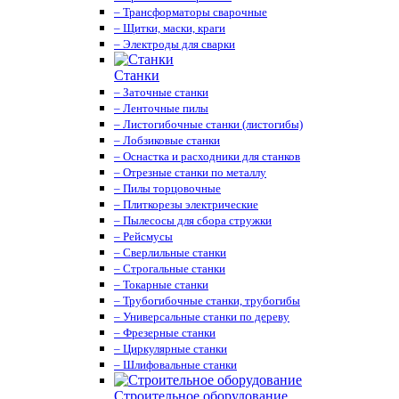
– Трансформаторы сварочные
– Щитки, маски, краги
– Электроды для сварки
Станки
– Заточные станки
– Ленточные пилы
– Листогибочные станки (листогибы)
– Лобзиковые станки
– Оснастка и расходники для станков
– Отрезные станки по металлу
– Пилы торцовочные
– Плиткорезы электрические
– Пылесосы для сбора стружки
– Рейсмусы
– Сверлильные станки
– Строгальные станки
– Токарные станки
– Трубогибочные станки, трубогибы
– Универсальные станки по дереву
– Фрезерные станки
– Циркулярные станки
– Шлифовальные станки
Строительное оборудование