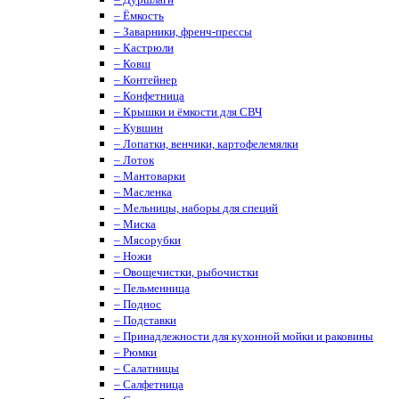
– Ёмкость
– Заварники, френч-прессы
– Кастрюли
– Ковш
– Контейнер
– Конфетница
– Крышки и ёмкости для СВЧ
– Кувшин
– Лопатки, венчики, картофелемялки
– Лоток
– Мантоварки
– Масленка
– Мельницы, наборы для специй
– Миска
– Мясорубки
– Ножи
– Овощечистки, рыбочистки
– Пельменница
– Поднос
– Подставки
– Принадлежности для кухонной мойки и раковины
– Рюмки
– Салатницы
– Салфетница