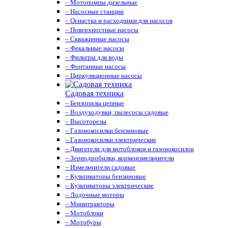
– Мотопомпы дизельные
– Насосные станции
– Оснастка и расходники для насосов
– Поверхностные насосы
– Скважинные насосы
– Фекальные насосы
– Фильтры для воды
– Фонтанные насосы
– Циркуляционные насосы
Садовая техника
– Бензопилы цепные
– Воздуходувки, пылесосы садовые
– Высоторезы
– Газонокосилки бензиновые
– Газонокосилки электрические
– Двигатели для мотоблоков и газонокосилок
– Зернодробилки, кормоизмельчители
– Измельчители садовые
– Культиваторы бензиновые
– Культиваторы электрические
– Лодочные моторы
– Минитракторы
– Мотоблоки
– Мотобуры