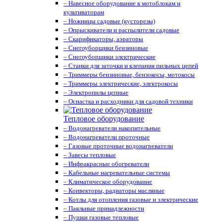
– Навесное оборудование к мотоблокам и
культиваторам
– Ножницы садовые (кусторезы)
– Опрыскиватели и распылители садовые
– Скарификаторы, аэраторы
– Снегоуборщики бензиновые
– Снегоуборщики электрические
– Станки для заточки и клепания пильных цепей
– Триммеры бензиновые, бензокосы, мотокосы
– Триммеры электрические, электрокосы
– Электропилы цепные
– Оснастка и расходники для садовой техники
Тепловое оборудование
– Водонагреватели накопительные
– Водонагреватели проточные
– Газовые проточные водонагреватели
– Завесы тепловые
– Инфракрасные обогреватели
– Кабельные нагревательные системы
– Климатическое оборудование
– Конвекторы, радиаторы масляные
– Котлы для отопления газовые и электрические
– Паяльные принадлежности
– Пушки газовые тепловые