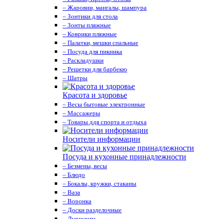
– Жаровни, мангалы, шампура
– Зонтики для стола
– Зонты пляжные
– Коврики пляжные
– Палатки, мешки спальные
– Посуда для пикника
– Раскладушки
– Решетки для барбекю
– Шатры
Красота и здоровье
– Весы бытовые электронные
– Массажеры
– Товары ддя спорта и отдыха
Носители информации
Посуда и кухонные принадлежности
– Безмены, весы
– Блюдо
– Бокалы, кружки, стаканы
– Ваза
– Воронка
– Доски разделочные
– Дуршлаги