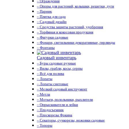
– Ограждения
– Опоры для растений, колышки, решетки, дуги
– Парник
– Плитка для сада
– Садовый дизайн
– Средства защиты растений, удобрения
– Торфяная и кокосовая продукция
– Фигурки садовые
– Фонари, светильники декоративные, гирлянды
– Фонтаны
Садовый инвентарь
– Буры садовые ручные
– Вилы, грабли, косы, серпы
– Всё для полива
– Лопаты
– Лопаты снеговые
– Мелкий садовый инструмент
– Метла
– Мотыги, полольники, рыхлители
– Опрыскиватели и лейки
– Плодосъемник
– Плоскорезы Фокина
– Секаторы, сучкорезы, ножовки садовые
– Топоры