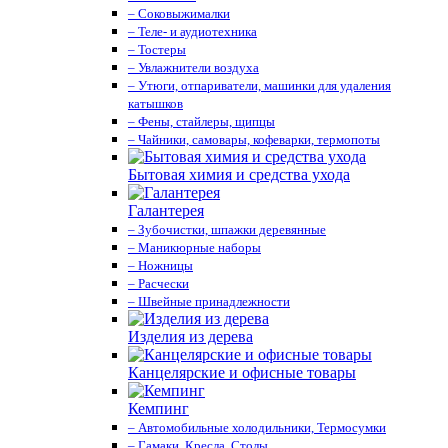
– Соковыжималки
– Теле- и аудиотехника
– Тостеры
– Увлажнители воздуха
– Утюги, отпариватели, машинки для удаления
катышков
– Фены, стайлеры, щипцы
– Чайники, самовары, кофеварки, термопоты
Бытовая химия и средства ухода
Галантерея
– Зубочистки, шпажки деревянные
– Маникюрные наборы
– Ножницы
– Расчески
– Швейные принадлежности
Изделия из дерева
Канцелярские и офисные товары
Кемпинг
– Автомобильные холодильники, Термосумки
– Гамаки, Кресла, Столы