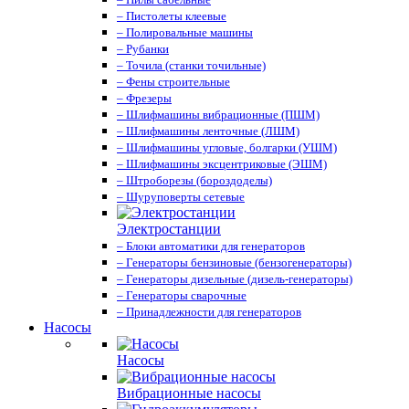
– Пистолеты клеевые
– Полировальные машины
– Рубанки
– Точила (станки точильные)
– Фены строительные
– Фрезеры
– Шлифмашины вибрационные (ПШМ)
– Шлифмашины ленточные (ЛШМ)
– Шлифмашины угловые, болгарки (УШМ)
– Шлифмашины эксцентриковые (ЭШМ)
– Штроборезы (бороздоделы)
– Шуруповерты сетевые
Электростанции
– Блоки автоматики для генераторов
– Генераторы бензиновые (бензогенераторы)
– Генераторы дизельные (дизель-генераторы)
– Генераторы сварочные
– Принадлежности для генераторов
Насосы
Насосы
Вибрационные насосы