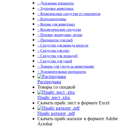
– Доильные аппараты
– Здоровье животных
– Комплексные средства от паразитов
– Контрацептивы
– Корма для животных
– Косметические средства
– Поилки, кормушки, лотки
– Препараты для рыб
– Средства для вывода шерсти
– Средства для глаз
– Средства для лошадей
– Средства для ушей
– Товары для ухода за животными
– Успокоительные препараты
Распродажа
Товары со скидкой
Прайс лист .xlsx
Скачать прайс лист в формате Excel
Прайс каталог .pdf
Скачать прайс-каталог в формате Adobe
Acrobat