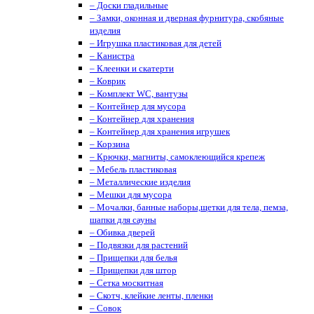
– Доски гладильные
– Замки, оконная и дверная фурнитура, скобяные
изделия
– Игрушка пластиковая для детей
– Канистра
– Клеенки и скатерти
– Коврик
– Комплект WC, вантузы
– Контейнер для мусора
– Контейнер для хранения
– Контейнер для хранения игрушек
– Корзина
– Крючки, магниты, cамоклеющийся крепеж
– Мебель пластиковая
– Металлические изделия
– Мешки для мусора
– Мочалки, банные наборы,щетки для тела, пемза,
шапки для сауны
– Обивка дверей
– Подвязки для растений
– Прищепки для белья
– Прищепки для штор
– Сетка москитная
– Скотч, клейкие ленты, пленки
– Совок