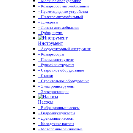
– Моечное оборудование
– Компрессор автомобильный
– Пуско-зарядные устройства
– Пылесос автомобильный
– Домкраты
– Лопата автомобильная
– Губка, щётка
Инструмент
– Аккумуляторный инструмент
– Компрессоры
– Пневмоинструмент
– Ручной инструмент
– Сварочное оборудование
– Станки
– Строительное оборудование
– Электроинструмент
– Электростанции
Насосы
– Вибрационные насосы
– Гидроаккумуляторы
– Дренажные насосы
– Колодезные насосы
– Мотопомпы бензиновые