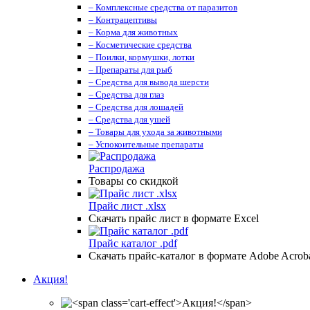
– Комплексные средства от паразитов
– Контрацептивы
– Корма для животных
– Косметические средства
– Поилки, кормушки, лотки
– Препараты для рыб
– Средства для вывода шерсти
– Средства для глаз
– Средства для лошадей
– Средства для ушей
– Товары для ухода за животными
– Успокоительные препараты
Распродажа
Товары со скидкой
Прайс лист .xlsx
Скачать прайс лист в формате Excel
Прайс каталог .pdf
Скачать прайс-каталог в формате Adobe Acrob
Акция!