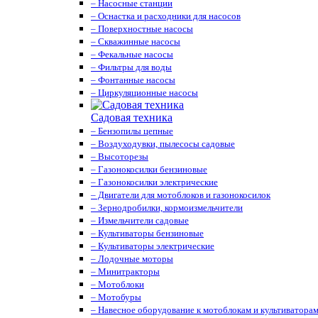
– Насосные станции
– Оснастка и расходники для насосов
– Поверхностные насосы
– Скважинные насосы
– Фекальные насосы
– Фильтры для воды
– Фонтанные насосы
– Циркуляционные насосы
Садовая техника
– Бензопилы цепные
– Воздуходувки, пылесосы садовые
– Высоторезы
– Газонокосилки бензиновые
– Газонокосилки электрические
– Двигатели для мотоблоков и газонокосилок
– Зернодробилки, кормоизмельчители
– Измельчители садовые
– Культиваторы бензиновые
– Культиваторы электрические
– Лодочные моторы
– Минитракторы
– Мотоблоки
– Мотобуры
– Навесное оборудование к мотоблокам и культиватора