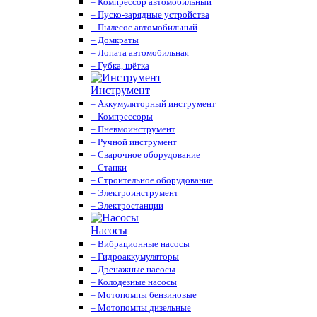
– Компрессор автомобильный
– Пуско-зарядные устройства
– Пылесос автомобильный
– Домкраты
– Лопата автомобильная
– Губка, щётка
Инструмент
– Аккумуляторный инструмент
– Компрессоры
– Пневмоинструмент
– Ручной инструмент
– Сварочное оборудование
– Станки
– Строительное оборудование
– Электроинструмент
– Электростанции
Насосы
– Вибрационные насосы
– Гидроаккумуляторы
– Дренажные насосы
– Колодезные насосы
– Мотопомпы бензиновые
– Мотопомпы дизельные