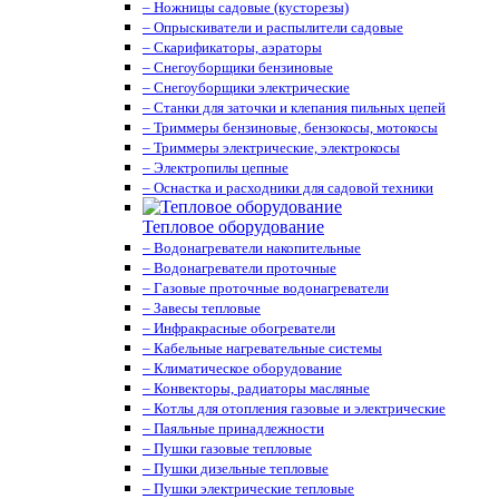
– Ножницы садовые (кусторезы)
– Опрыскиватели и распылители садовые
– Скарификаторы, аэраторы
– Снегоуборщики бензиновые
– Снегоуборщики электрические
– Станки для заточки и клепания пильных цепей
– Триммеры бензиновые, бензокосы, мотокосы
– Триммеры электрические, электрокосы
– Электропилы цепные
– Оснастка и расходники для садовой техники
Тепловое оборудование
– Водонагреватели накопительные
– Водонагреватели проточные
– Газовые проточные водонагреватели
– Завесы тепловые
– Инфракрасные обогреватели
– Кабельные нагревательные системы
– Климатическое оборудование
– Конвекторы, радиаторы масляные
– Котлы для отопления газовые и электрические
– Паяльные принадлежности
– Пушки газовые тепловые
– Пушки дизельные тепловые
– Пушки электрические тепловые