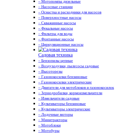
– Мотопомпы дизельные
– Насосные станции
– Оснастка и расходники для насосов
– Поверхностные насосы
– Скважинные насосы
– Фекальные насосы
– Фильтры для воды
– Фонтанные насосы
– Циркуляционные насосы
Садовая техника
– Бензопилы цепные
– Воздуходувки, пылесосы садовые
– Высоторезы
– Газонокосилки бензиновые
– Газонокосилки электрические
– Двигатели для мотоблоков и газонокосилок
– Зернодробилки, кормоизмельчители
– Измельчители садовые
– Культиваторы бензиновые
– Культиваторы электрические
– Лодочные моторы
– Минитракторы
– Мотоблоки
– Мотобуры