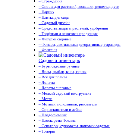
– Ограждения
– Опоры для растений, колышки, решетки, дуги
– Парник
– Плитка для сада
– Садовый дизайн
– Средства защиты растений, удобрения
– Торфяная и кокосовая продукция
– Фигурки садовые
– Фонари, светильники декоративные, гирлянды
– Фонтаны
Садовый инвентарь
– Буры садовые ручные
– Вилы, грабли, косы, серпы
– Всё для полива
– Лопаты
– Лопаты снеговые
– Мелкий садовый инструмент
– Метла
– Мотыги, полольники, рыхлители
– Опрыскиватели и лейки
– Плодосъемник
– Плоскорезы Фокина
– Секаторы, сучкорезы, ножовки садовые
– Топоры