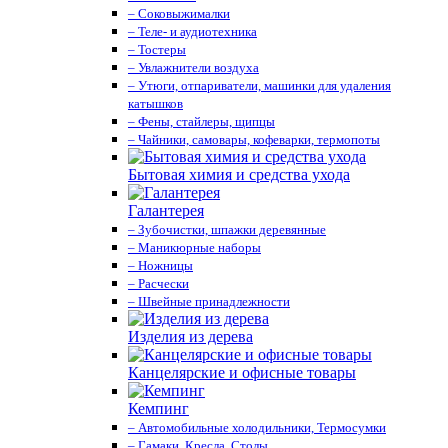
– Соковыжималки
– Теле- и аудиотехника
– Тостеры
– Увлажнители воздуха
– Утюги, отпариватели, машинки для удаления
катышков
– Фены, стайлеры, щипцы
– Чайники, самовары, кофеварки, термопоты
Бытовая химия и средства ухода
Галантерея
– Зубочистки, шпажки деревянные
– Маникюрные наборы
– Ножницы
– Расчески
– Швейные принадлежности
Изделия из дерева
Канцелярские и офисные товары
Кемпинг
– Автомобильные холодильники, Термосумки
– Гамаки, Кресла, Столы