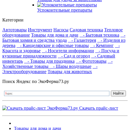
Успокоительные препараты
Категории
Автотовары
Инструмент
Насосы
Садовая техника
Тепловое
оборудование
Товары для дома и дачи
- Бытовая техника
-
Бытовая химия и средства ухода
- Галантерея
- Изделия из
дерева
- Канцелярские и офисные товары
- Кемпинг
-
Красота и здоровье
- Носители информации
- Посуда и
кухонные принадлежности
- Сад и огород
- Садовый
инвентарь
- Товары для праздника
- Фототовары
-
Хозяйственные товары
- Шары воздушные
-
Электрооборудование
Товары для животных
Поиск Яндекс по ЭкоФерма73.ру
Скачать прайс-лист
Товары для дома и дачи