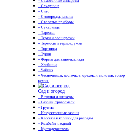
– Самогонные аппараты
– Сахарница
– Сито
– Сковороды, казаны
– Столовые приборы
– Сухарница
– Тарелки
– Терки и овощерезки
– Термосы и термокружки
– Тортница
– Турки
– Формы для выпечки, льда
– Хлебница
– Чайник
– Чесночницы, косточков, орехокол, молотки, топор
кухон.
Сад и огород
– Ветряки и штекеры
– Газоны, травосмеси
– Грунты
– Искусственные газоны
– Кассеты и горшки для рассады
– Комбайн ягодный
– Кустодержатель