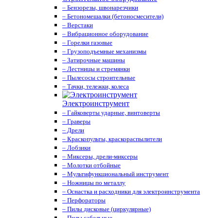
– Бензорезы, швонарезчики
– Бетономешалки (бетоносмесители)
– Верстаки
– Вибрационное оборудование
– Горелки газовые
– Грузоподъемные механизмы
– Затирочные машины
– Лестницы и стремянки
– Пылесосы строительные
– Тачки, тележки, колеса
Электроинструмент
– Гайковерты ударные, винтоверты
– Граверы
– Дрели
– Краскопульты, краскораспылители
– Лобзики
– Миксеры, дрели-миксеры
– Молотки отбойные
– Мультифункциональный инструмент
– Ножницы по металлу
– Оснастка и расходники для электроинструмента
– Перфораторы
– Пилы дисковые (циркулярные)
– Пилы сабельные