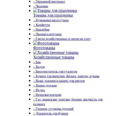
– Укрывной материал
– Черенки
Товары для праздника
– Бумажные аксессуары
– Конфетти
– Наклейки
– Пневмохлопушки
– Свечи хозяйственные и свечи на торт
Фототовары
Хозяйственные товары
– Бак
– Бидон
– Биоочиститель для туалетов
– Бумага для выпечки, фольга, пакеты, рукава
– Вазы, горшки и кашпо для цветов
– Ванна детская
– Ведро
– Вешалки-плечеки
– Газ, зажигалки, горелки, бензин, жидкость для
розжига
– Горшок, стульчак детский
– Держатель для бумаги