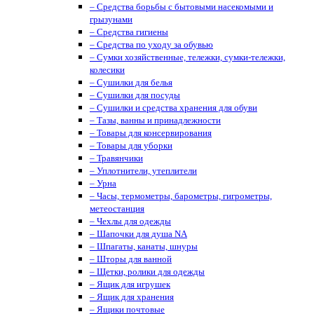
– Средства борьбы с бытовыми насекомыми и
грызунами
– Средства гигиены
– Средства по уходу за обувью
– Сумки хозяйственные, тележки, сумки-тележки,
колесики
– Сушилки для белья
– Сушилки для посуды
– Сушилки и средства хранения для обуви
– Тазы, ванны и принадлежности
– Товары для консервирования
– Товары для уборки
– Травянчики
– Уплотнители, утеплители
– Урна
– Часы, термометры, барометры, гигрометры,
метеостанция
– Чехлы для одежды
– Шапочки для душа NA
– Шпагаты, канаты, шнуры
– Шторы для ванной
– Щетки, ролики для одежды
– Ящик для игрушек
– Ящик для хранения
– Ящики почтовые