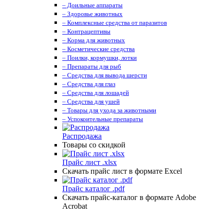
– Доильные аппараты
– Здоровье животных
– Комплексные средства от паразитов
– Контрацептивы
– Корма для животных
– Косметические средства
– Поилки, кормушки, лотки
– Препараты для рыб
– Средства для вывода шерсти
– Средства для глаз
– Средства для лошадей
– Средства для ушей
– Товары для ухода за животными
– Успокоительные препараты
Распродажа
Товары со скидкой
Прайс лист .xlsx
Скачать прайс лист в формате Excel
Прайс каталог .pdf
Скачать прайс-каталог в формате Adobe
Acrobat