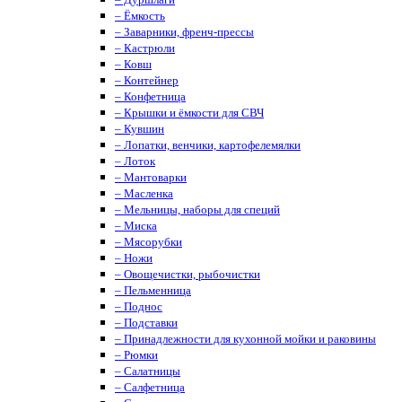
– Ёмкость
– Заварники, френч-прессы
– Кастрюли
– Ковш
– Контейнер
– Конфетница
– Крышки и ёмкости для СВЧ
– Кувшин
– Лопатки, венчики, картофелемялки
– Лоток
– Мантоварки
– Масленка
– Мельницы, наборы для специй
– Миска
– Мясорубки
– Ножи
– Овощечистки, рыбочистки
– Пельменница
– Поднос
– Подставки
– Принадлежности для кухонной мойки и раковины
– Рюмки
– Салатницы
– Салфетница