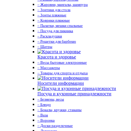
– Жаровни, мангалы, шампура
– Зонтики для стола
– Зонты пляжные
– Коврики пляжные
– Палатки, мешки спальные
– Посуда для пикника
– Раскладушки
– Решетки для барбекю
– Шатры
Красота и здоровье
– Весы бытовые электронные
– Массажеры
– Товары ддя спорта и отдыха
Носители информации
Посуда и кухонные принадлежности
– Безмены, весы
– Блюдо
– Бокалы, кружки, стаканы
– Ваза
– Воронка
– Доски разделочные
– Дуршлаги