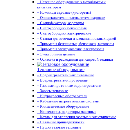
– Навесное оборудование к мотоблокам и
культиваторам
– Ножницы садовые (кусторезы)
– Опрыскиватели и распылители садовые
– Скарификаторы, аэраторы
– Снегоуборщики бензиновые
– Снегоуборщики электрические
– Станки для заточки и клепания пильных цепей
– Триммеры бензиновые, бензокосы, мотокосы
– Триммеры электрические, электрокосы
– Электропилы цепные
– Оснастка и расходники для садовой техники
Тепловое оборудование
– Водонагреватели накопительные
– Водонагреватели проточные
– Газовые проточные водонагреватели
– Завесы тепловые
– Инфракрасные обогреватели
– Кабельные нагревательные системы
– Климатическое оборудование
– Конвекторы, радиаторы масляные
– Котлы для отопления газовые и электрические
– Паяльные принадлежности
– Пушки газовые тепловые