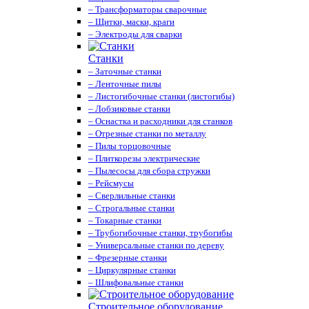
– Трансформаторы сварочные
– Щитки, маски, краги
– Электроды для сварки
Станки
– Заточные станки
– Ленточные пилы
– Листогибочные станки (листогибы)
– Лобзиковые станки
– Оснастка и расходники для станков
– Отрезные станки по металлу
– Пилы торцовочные
– Плиткорезы электрические
– Пылесосы для сбора стружки
– Рейсмусы
– Сверлильные станки
– Строгальные станки
– Токарные станки
– Трубогибочные станки, трубогибы
– Универсальные станки по дереву
– Фрезерные станки
– Циркулярные станки
– Шлифовальные станки
Строительное оборудование