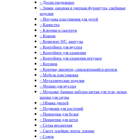
– Доски гладильные
– Замки, оконная и дверная фурнитура, скобяные
изделия
– Игрушка пластиковая для детей
– Канистра
– Клеенки и скатерти
– Коврик
– Комплект WC, вантузы
– Контейнер для мусора
– Контейнер для хранения
– Контейнер для хранения игрушек
– Корзина
– Крючки, магниты, cамоклеющийся крепеж
– Мебель пластиковая
– Металлические изделия
– Мешки для мусора
– Мочалки, банные наборы,щетки для тела, пемза,
шапки для сауны
– Обивка дверей
– Подвязки для растений
– Прищепки для белья
– Прищепки для штор
– Сетка москитная
– Скотч, клейкие ленты, пленки
– Совок