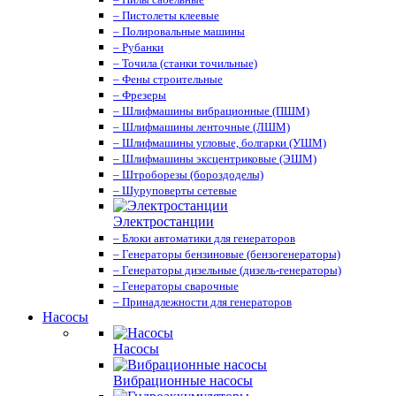
– Пистолеты клеевые
– Полировальные машины
– Рубанки
– Точила (станки точильные)
– Фены строительные
– Фрезеры
– Шлифмашины вибрационные (ПШМ)
– Шлифмашины ленточные (ЛШМ)
– Шлифмашины угловые, болгарки (УШМ)
– Шлифмашины эксцентриковые (ЭШМ)
– Штроборезы (бороздоделы)
– Шуруповерты сетевые
Электростанции
– Блоки автоматики для генераторов
– Генераторы бензиновые (бензогенераторы)
– Генераторы дизельные (дизель-генераторы)
– Генераторы сварочные
– Принадлежности для генераторов
Насосы
Насосы
Вибрационные насосы