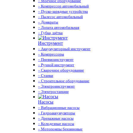
– Моечное оборудование
– Компрессор автомобильный
– Пуско-зарядные устройства
– Пылесос автомобильный
– Домкраты
– Лопата автомобильная
– Губка, щётка
Инструмент
– Аккумуляторный инструмент
– Компрессоры
– Пневмоинструмент
– Ручной инструмент
– Сварочное оборудование
– Станки
– Строительное оборудование
– Электроинструмент
– Электростанции
Насосы
– Вибрационные насосы
– Гидроаккумуляторы
– Дренажные насосы
– Колодезные насосы
– Мотопомпы бензиновые