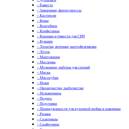
– Ёмкость
– Заварники, френч-прессы
– Кастрюли
– Ковш
– Контейнер
– Конфетница
– Крышки и ёмкости для СВЧ
– Кувшин
– Лопатки, венчики, картофелемялки
– Лоток
– Мантоварки
– Масленка
– Мельницы, наборы для специй
– Миска
– Мясорубки
– Ножи
– Овощечистки, рыбочистки
– Пельменница
– Поднос
– Подставки
– Принадлежности для кухонной мойки и раковины
– Рюмки
– Салатницы
– Салфетница