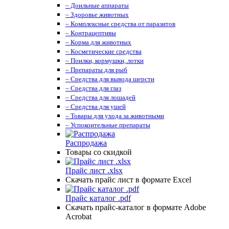
– Доильные аппараты
– Здоровье животных
– Комплексные средства от паразитов
– Контрацептивы
– Корма для животных
– Косметические средства
– Поилки, кормушки, лотки
– Препараты для рыб
– Средства для вывода шерсти
– Средства для глаз
– Средства для лошадей
– Средства для ушей
– Товары для ухода за животными
– Успокоительные препараты
Распродажа
Товары со скидкой
Прайс лист .xlsx
Скачать прайс лист в формате Excel
Прайс каталог .pdf
Скачать прайс-каталог в формате Adobe
Acrobat