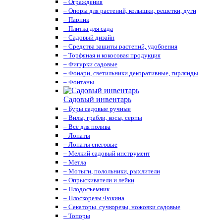
– Ограждения
– Опоры для растений, колышки, решетки, дуги
– Парник
– Плитка для сада
– Садовый дизайн
– Средства защиты растений, удобрения
– Торфяная и кокосовая продукция
– Фигурки садовые
– Фонари, светильники декоративные, гирлянды
– Фонтаны
Садовый инвентарь
– Буры садовые ручные
– Вилы, грабли, косы, серпы
– Всё для полива
– Лопаты
– Лопаты снеговые
– Мелкий садовый инструмент
– Метла
– Мотыги, полольники, рыхлители
– Опрыскиватели и лейки
– Плодосъемник
– Плоскорезы Фокина
– Секаторы, сучкорезы, ножовки садовые
– Топоры