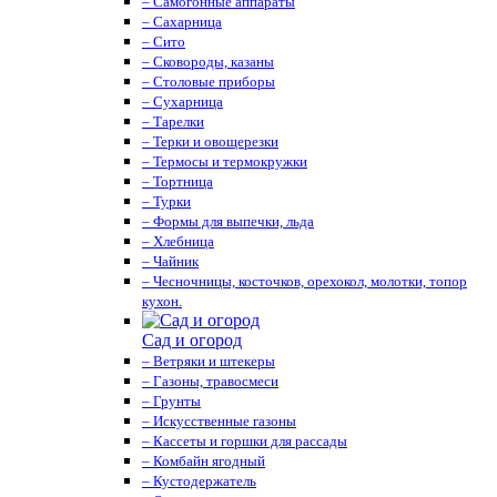
– Самогонные аппараты
– Сахарница
– Сито
– Сковороды, казаны
– Столовые приборы
– Сухарница
– Тарелки
– Терки и овощерезки
– Термосы и термокружки
– Тортница
– Турки
– Формы для выпечки, льда
– Хлебница
– Чайник
– Чесночницы, косточков, орехокол, молотки, топор
кухон.
Сад и огород
– Ветряки и штекеры
– Газоны, травосмеси
– Грунты
– Искусственные газоны
– Кассеты и горшки для рассады
– Комбайн ягодный
– Кустодержатель