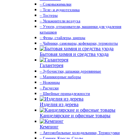
– Соковыжималки
– Теле- и аудиотехника
– Тостеры
– Увлажнители воздуха
– Утюги, отпариватели, машинки для удаления
катышков
– Фены, стайлеры, щипцы
– Чайники, самовары, кофеварки, термопоты
Бытовая химия и средства ухода
Галантерея
– Зубочистки, шпажки деревянные
– Маникюрные наборы
– Ножницы
– Расчески
– Швейные принадлежности
Изделия из дерева
Канцелярские и офисные товары
Кемпинг
– Автомобильные холодильники, Термосумки
– Гамаки, Кресла, Столы