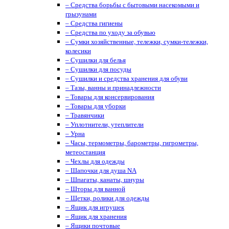
– Средства борьбы с бытовыми насекомыми и
грызунами
– Средства гигиены
– Средства по уходу за обувью
– Сумки хозяйственные, тележки, сумки-тележки,
колесики
– Сушилки для белья
– Сушилки для посуды
– Сушилки и средства хранения для обуви
– Тазы, ванны и принадлежности
– Товары для консервирования
– Товары для уборки
– Травянчики
– Уплотнители, утеплители
– Урна
– Часы, термометры, барометры, гигрометры,
метеостанция
– Чехлы для одежды
– Шапочки для душа NA
– Шпагаты, канаты, шнуры
– Шторы для ванной
– Щетки, ролики для одежды
– Ящик для игрушек
– Ящик для хранения
– Ящики почтовые