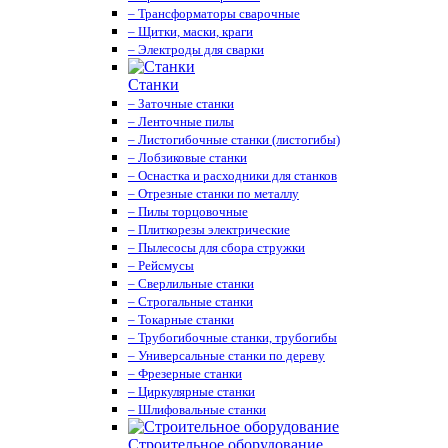
– Трансформаторы сварочные
– Щитки, маски, краги
– Электроды для сварки
Станки
– Заточные станки
– Ленточные пилы
– Листогибочные станки (листогибы)
– Лобзиковые станки
– Оснастка и расходники для станков
– Отрезные станки по металлу
– Пилы торцовочные
– Плиткорезы электрические
– Пылесосы для сбора стружки
– Рейсмусы
– Сверлильные станки
– Строгальные станки
– Токарные станки
– Трубогибочные станки, трубогибы
– Универсальные станки по дереву
– Фрезерные станки
– Циркулярные станки
– Шлифовальные станки
Строительное оборудование