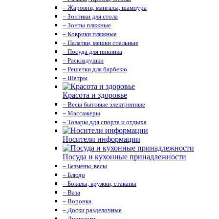
– Жаровни, мангалы, шампура
– Зонтики для стола
– Зонты пляжные
– Коврики пляжные
– Палатки, мешки спальные
– Посуда для пикника
– Раскладушки
– Решетки для барбекю
– Шатры
Красота и здоровье
– Весы бытовые электронные
– Массажеры
– Товары ддя спорта и отдыха
Носители информации
Посуда и кухонные принадлежности
– Безмены, весы
– Блюдо
– Бокалы, кружки, стаканы
– Ваза
– Воронка
– Доски разделочные
– Дуршлаги