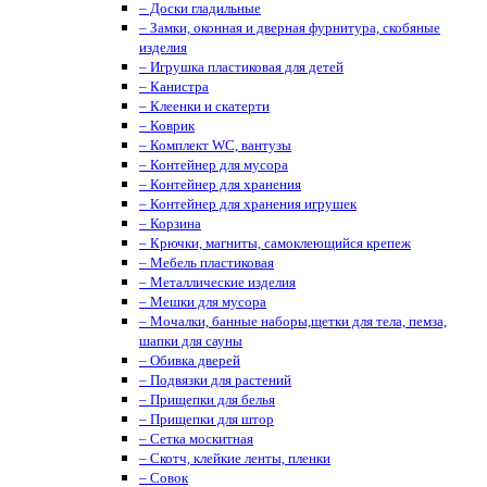
– Доски гладильные
– Замки, оконная и дверная фурнитура, скобяные
изделия
– Игрушка пластиковая для детей
– Канистра
– Клеенки и скатерти
– Коврик
– Комплект WC, вантузы
– Контейнер для мусора
– Контейнер для хранения
– Контейнер для хранения игрушек
– Корзина
– Крючки, магниты, cамоклеющийся крепеж
– Мебель пластиковая
– Металлические изделия
– Мешки для мусора
– Мочалки, банные наборы,щетки для тела, пемза,
шапки для сауны
– Обивка дверей
– Подвязки для растений
– Прищепки для белья
– Прищепки для штор
– Сетка москитная
– Скотч, клейкие ленты, пленки
– Совок