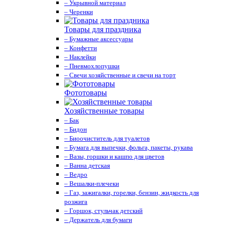
– Укрывной материал
– Черенки
Товары для праздника
– Бумажные аксессуары
– Конфетти
– Наклейки
– Пневмохлопушки
– Свечи хозяйственные и свечи на торт
Фототовары
Хозяйственные товары
– Бак
– Бидон
– Биоочиститель для туалетов
– Бумага для выпечки, фольга, пакеты, рукава
– Вазы, горшки и кашпо для цветов
– Ванна детская
– Ведро
– Вешалки-плечеки
– Газ, зажигалки, горелки, бензин, жидкость для
розжига
– Горшок, стульчак детский
– Держатель для бумаги