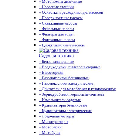
– Мотопомпы дизельные
– Насосные станции
– Оснастка и расходники для насосов
– Поверхностные насосы
– Скважинные насосы
– Фекальные насосы
– Фильтры для воды
– Фонтанные насосы
– Циркуляционные насосы
Садовая техника
– Бензопилы цепные
– Воздуходувки, пылесосы садовые
– Высоторезы
– Газонокосилки бензиновые
– Газонокосилки электрические
– Двигатели для мотоблоков и газонокосилок
– Зернодробилки, кормоизмельчители
– Измельчители садовые
– Культиваторы бензиновые
– Культиваторы электрические
– Лодочные моторы
– Минитракторы
– Мотоблоки
– Мотобуры