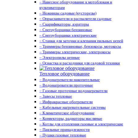
– Навесное оборудование к мотоблокам и
культиваторам
– Ножницы садовые (кусторезы)
– Опрыскиватели и распылители садовые
– Скарификаторы, аэраторы
– Снегоуборщики бензиновые
– Снегоуборщики электрические
– Станки для заточки и клепания пильных цепей
– Триммеры бензиновые, бензокосы, мотокосы
– Триммеры электрические, электрокосы
– Электропилы цепные
– Оснастка и расходники для садовой техники
Тепловое оборудование
– Водонагреватели накопительные
– Водонагреватели проточные
– Газовые проточные водонагреватели
– Завесы тепловые
– Инфракрасные обогреватели
– Кабельные нагревательные системы
– Климатическое оборудование
– Конвекторы, радиаторы масляные
– Котлы для отопления газовые и электрические
– Паяльные принадлежности
– Пушки газовые тепловые