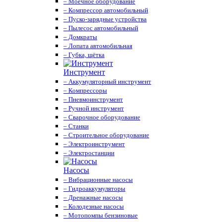
– Моечное оборудование
– Компрессор автомобильный
– Пуско-зарядные устройства
– Пылесос автомобильный
– Домкраты
– Лопата автомобильная
– Губка, щётка
Инструмент
– Аккумуляторный инструмент
– Компрессоры
– Пневмоинструмент
– Ручной инструмент
– Сварочное оборудование
– Станки
– Строительное оборудование
– Электроинструмент
– Электростанции
Насосы
– Вибрационные насосы
– Гидроаккумуляторы
– Дренажные насосы
– Колодезные насосы
– Мотопомпы бензиновые