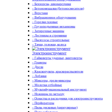
– Бензорезы, швонарезчики
– Бетономешалки (бетоносмесители)
– Верстаки
– Вибрационное оборудование
– Горелки газовые
– Грузоподъемные механизмы
– Затирочные машины
– Лестницы и стремянки
– Пылесосы строительные
– Тачки, тележки, колеса
Электроинструмент
– Гайковерты ударные, винтоверты
– Граверы
– Дрели
– Краскопульты, краскораспылители
– Лобзики
– Миксеры, дрели-миксеры
– Молотки отбойные
– Мультифункциональный инструмент
– Ножницы по металлу
– Оснастка и расходники для электроинструмента
– Перфораторы
– Пилы дисковые (циркулярные)
– Пилы сабельные