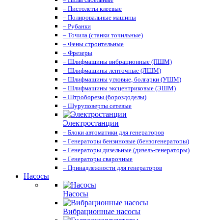
– Пистолеты клеевые
– Полировальные машины
– Рубанки
– Точила (станки точильные)
– Фены строительные
– Фрезеры
– Шлифмашины вибрационные (ПШМ)
– Шлифмашины ленточные (ЛШМ)
– Шлифмашины угловые, болгарки (УШМ)
– Шлифмашины эксцентриковые (ЭШМ)
– Штроборезы (бороздоделы)
– Шуруповерты сетевые
Электростанции
– Блоки автоматики для генераторов
– Генераторы бензиновые (бензогенераторы)
– Генераторы дизельные (дизель-генераторы)
– Генераторы сварочные
– Принадлежности для генераторов
Насосы
Насосы
Вибрационные насосы