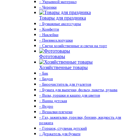
– Укрывной материал
– Черенки
Товары для праздника
– Бумажные аксессуары
– Конфетти
– Наклейки
– Пневмохлопушки
– Свечи хозяйственные и свечи на торт
Фототовары
Хозяйственные товары
– Бак
– Бидон
– Биоочиститель для туалетов
– Бумага для выпечки, фольга, пакеты, рукава
– Вазы, горшки и кашпо для цветов
– Ванна детская
– Ведро
– Вешалки-плечеки
– Газ, зажигалки, горелки, бензин, жидкость для
розжига
– Горшок, стульчак детский
– Держатель для бумаги