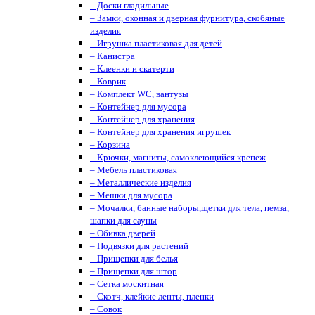
– Доски гладильные
– Замки, оконная и дверная фурнитура, скобяные
изделия
– Игрушка пластиковая для детей
– Канистра
– Клеенки и скатерти
– Коврик
– Комплект WC, вантузы
– Контейнер для мусора
– Контейнер для хранения
– Контейнер для хранения игрушек
– Корзина
– Крючки, магниты, cамоклеющийся крепеж
– Мебель пластиковая
– Металлические изделия
– Мешки для мусора
– Мочалки, банные наборы,щетки для тела, пемза,
шапки для сауны
– Обивка дверей
– Подвязки для растений
– Прищепки для белья
– Прищепки для штор
– Сетка москитная
– Скотч, клейкие ленты, пленки
– Совок