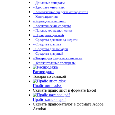
– Доильные аппараты
– Здоровье животных
– Комплексные средства от паразитов
– Контрацептивы
– Корма для животных
– Косметические средства
– Поилки, кормушки, лотки
– Препараты для рыб
– Средства для вывода шерсти
– Средства для глаз
– Средства для лошадей
– Средства для ушей
– Товары для ухода за животными
– Успокоительные препараты
Распродажа
Товары со скидкой
Прайс лист .xlsx
Скачать прайс лист в формате Excel
Прайс каталог .pdf
Скачать прайс-каталог в формате Adobe
Acrobat