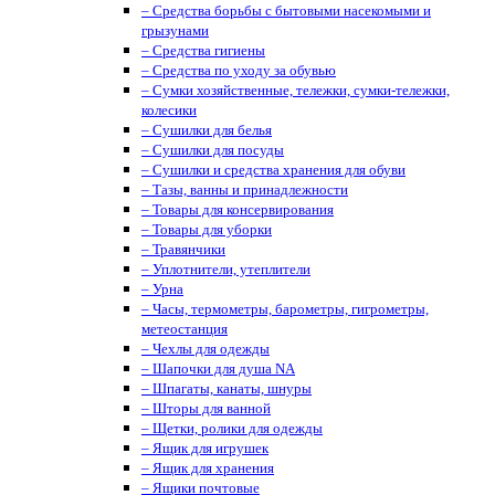
– Средства борьбы с бытовыми насекомыми и
грызунами
– Средства гигиены
– Средства по уходу за обувью
– Сумки хозяйственные, тележки, сумки-тележки,
колесики
– Сушилки для белья
– Сушилки для посуды
– Сушилки и средства хранения для обуви
– Тазы, ванны и принадлежности
– Товары для консервирования
– Товары для уборки
– Травянчики
– Уплотнители, утеплители
– Урна
– Часы, термометры, барометры, гигрометры,
метеостанция
– Чехлы для одежды
– Шапочки для душа NA
– Шпагаты, канаты, шнуры
– Шторы для ванной
– Щетки, ролики для одежды
– Ящик для игрушек
– Ящик для хранения
– Ящики почтовые