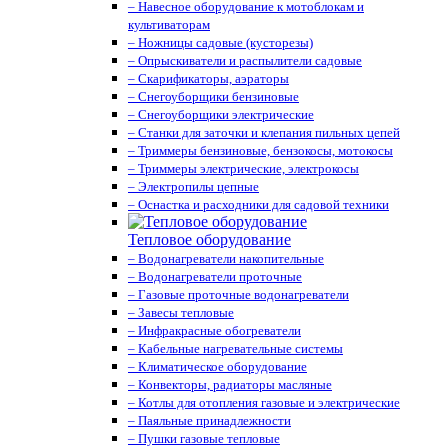
– Навесное оборудование к мотоблокам и
культиваторам
– Ножницы садовые (кусторезы)
– Опрыскиватели и распылители садовые
– Скарификаторы, аэраторы
– Снегоуборщики бензиновые
– Снегоуборщики электрические
– Станки для заточки и клепания пильных цепей
– Триммеры бензиновые, бензокосы, мотокосы
– Триммеры электрические, электрокосы
– Электропилы цепные
– Оснастка и расходники для садовой техники
Тепловое оборудование
– Водонагреватели накопительные
– Водонагреватели проточные
– Газовые проточные водонагреватели
– Завесы тепловые
– Инфракрасные обогреватели
– Кабельные нагревательные системы
– Климатическое оборудование
– Конвекторы, радиаторы масляные
– Котлы для отопления газовые и электрические
– Паяльные принадлежности
– Пушки газовые тепловые