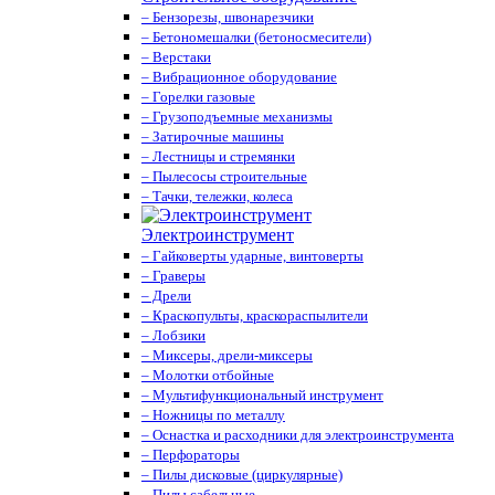
– Бензорезы, швонарезчики
– Бетономешалки (бетоносмесители)
– Верстаки
– Вибрационное оборудование
– Горелки газовые
– Грузоподъемные механизмы
– Затирочные машины
– Лестницы и стремянки
– Пылесосы строительные
– Тачки, тележки, колеса
Электроинструмент
– Гайковерты ударные, винтоверты
– Граверы
– Дрели
– Краскопульты, краскораспылители
– Лобзики
– Миксеры, дрели-миксеры
– Молотки отбойные
– Мультифункциональный инструмент
– Ножницы по металлу
– Оснастка и расходники для электроинструмента
– Перфораторы
– Пилы дисковые (циркулярные)
– Пилы сабельные