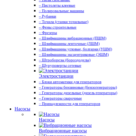
– Пистолеты клеевые
– Полировальные машины
– Рубанки
– Точила (станки точильные)
– Фены строительные
– Фрезеры
– Шлифмашины вибрационные (ПШМ)
– Шлифмашины ленточные (ЛШМ)
– Шлифмашины угловые, болгарки (УШМ)
– Шлифмашины эксцентриковые (ЭШМ)
– Штроборезы (бороздоделы)
– Шуруповерты сетевые
Электростанции
– Блоки автоматики для генераторов
– Генераторы бензиновые (бензогенераторы)
– Генераторы дизельные (дизель-генераторы)
– Генераторы сварочные
– Принадлежности для генераторов
Насосы
Насосы
Вибрационные насосы