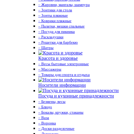
– Жаровни, мангалы, шампура
– Зонтики для стола
– Зонты пляжные
– Коврики пляжные
– Палатки, мешки спальные
– Посуда для пикника
– Раскладушки
– Решетки для барбекю
– Шатры
Красота и здоровье
– Весы бытовые электронные
– Массажеры
– Товары ддя спорта и отдыха
Носители информации
Посуда и кухонные принадлежности
– Безмены, весы
– Блюдо
– Бокалы, кружки, стаканы
– Ваза
– Воронка
– Доски разделочные
– Дуршлаги