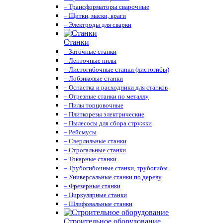
– Трансформаторы сварочные
– Щитки, маски, краги
– Электроды для сварки
Станки
– Заточные станки
– Ленточные пилы
– Листогибочные станки (листогибы)
– Лобзиковые станки
– Оснастка и расходники для станков
– Отрезные станки по металлу
– Пилы торцовочные
– Плиткорезы электрические
– Пылесосы для сбора стружки
– Рейсмусы
– Сверлильные станки
– Строгальные станки
– Токарные станки
– Трубогибочные станки, трубогибы
– Универсальные станки по дереву
– Фрезерные станки
– Циркулярные станки
– Шлифовальные станки
Строительное оборудование