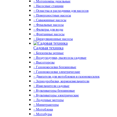
– Мотопомпы дизельные
– Насосные станции
– Оснастка и расходники для насосов
– Поверхностные насосы
– Скважинные насосы
– Фекальные насосы
– Фильтры для воды
– Фонтанные насосы
– Циркуляционные насосы
Садовая техника
– Бензопилы цепные
– Воздуходувки, пылесосы садовые
– Высоторезы
– Газонокосилки бензиновые
– Газонокосилки электрические
– Двигатели для мотоблоков и газонокосилок
– Зернодробилки, кормоизмельчители
– Измельчители садовые
– Культиваторы бензиновые
– Культиваторы электрические
– Лодочные моторы
– Минитракторы
– Мотоблоки
– Мотобуры