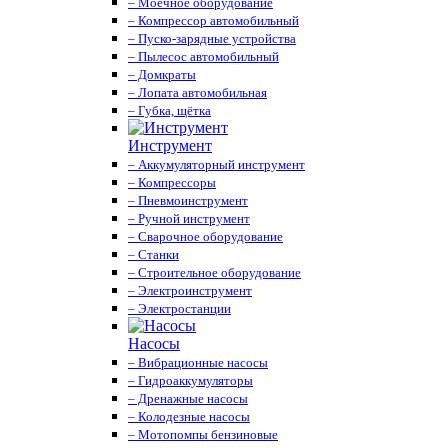
– Моечное оборудование
– Компрессор автомобильный
– Пуско-зарядные устройства
– Пылесос автомобильный
– Домкраты
– Лопата автомобильная
– Губка, щётка
Инструмент
– Аккумуляторный инструмент
– Компрессоры
– Пневмоинструмент
– Ручной инструмент
– Сварочное оборудование
– Станки
– Строительное оборудование
– Электроинструмент
– Электростанции
Насосы
– Вибрационные насосы
– Гидроаккумуляторы
– Дренажные насосы
– Колодезные насосы
– Мотопомпы бензиновые