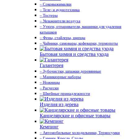
– Соковыжималки
– Теле- и аудиотехника
– Тостеры
– Увлажнители воздуха
– Утюги, отпариватели, машинки для удаления
катышков
– Фены, стайлеры, щипцы
– Чайники, самовары, кофеварки, термопоты
Бытовая химия и средства ухода
Галантерея
– Зубочистки, шпажки деревянные
– Маникюрные наборы
– Ножницы
– Расчески
– Швейные принадлежности
Изделия из дерева
Канцелярские и офисные товары
Кемпинг
– Автомобильные холодильники, Термосумки
– Гамаки, Кресла, Столы