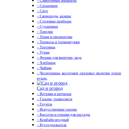
– Самогонные аппараты
– Сахарница
– Сито
– Сковороды, казаны
– Столовые приборы
– Сухарница
– Тарелки
– Терки и овощерезки
– Термосы и термокружки
– Тортница
– Турки
– Формы для выпечки, льда
– Хлебница
– Чайник
– Чесночницы, косточков, орехокол, молотки, топор
кухон.
Сад и огород
– Ветряки и штекеры
– Газоны, травосмеси
– Грунты
– Искусственные газоны
– Кассеты и горшки для рассады
– Комбайн ягодный
– Кустодержатель