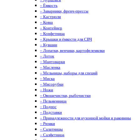
– Ёмкость
– Заварники, френч-прессы
– Кастрюли
– Ковш
– Контейнер
– Конфетница
– Крышки и ёмкости для СВЧ
– Кувшин
– Лопатки, венчики, картофелемялки
– Лоток
– Мантоварки
– Масленка
– Мельницы, наборы для специй
– Миска
– Мясорубки
– Ножи
– Овощечистки, рыбочистки
– Пельменница
– Поднос
– Подставки
– Принадлежности для кухонной мойки и раковины
– Рюмки
– Салатницы
– Салфетница