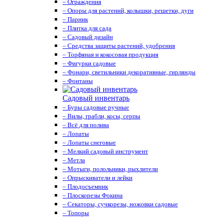
– Ограждения
– Опоры для растений, колышки, решетки, дуги
– Парник
– Плитка для сада
– Садовый дизайн
– Средства защиты растений, удобрения
– Торфяная и кокосовая продукция
– Фигурки садовые
– Фонари, светильники декоративные, гирлянды
– Фонтаны
Садовый инвентарь
– Буры садовые ручные
– Вилы, грабли, косы, серпы
– Всё для полива
– Лопаты
– Лопаты снеговые
– Мелкий садовый инструмент
– Метла
– Мотыги, полольники, рыхлители
– Опрыскиватели и лейки
– Плодосъемник
– Плоскорезы Фокина
– Секаторы, сучкорезы, ножовки садовые
– Топоры