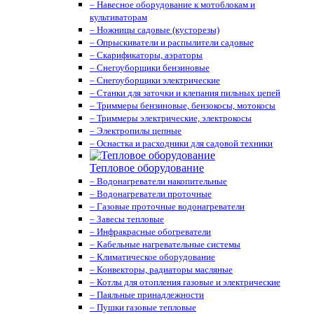
– Навесное оборудование к мотоблокам и
культиваторам
– Ножницы садовые (кусторезы)
– Опрыскиватели и распылители садовые
– Скарификаторы, аэраторы
– Снегоуборщики бензиновые
– Снегоуборщики электрические
– Станки для заточки и клепания пильных цепей
– Триммеры бензиновые, бензокосы, мотокосы
– Триммеры электрические, электрокосы
– Электропилы цепные
– Оснастка и расходники для садовой техники
Тепловое оборудование
– Водонагреватели накопительные
– Водонагреватели проточные
– Газовые проточные водонагреватели
– Завесы тепловые
– Инфракрасные обогреватели
– Кабельные нагревательные системы
– Климатическое оборудование
– Конвекторы, радиаторы масляные
– Котлы для отопления газовые и электрические
– Паяльные принадлежности
– Пушки газовые тепловые