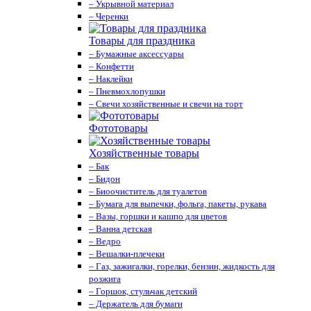
– Укрывной материал
– Черенки
Товары для праздника
– Бумажные аксессуары
– Конфетти
– Наклейки
– Пневмохлопушки
– Свечи хозяйственные и свечи на торт
Фототовары
Хозяйственные товары
– Бак
– Бидон
– Биоочиститель для туалетов
– Бумага для выпечки, фольга, пакеты, рукава
– Вазы, горшки и кашпо для цветов
– Ванна детская
– Ведро
– Вешалки-плечеки
– Газ, зажигалки, горелки, бензин, жидкость для
розжига
– Горшок, стульчак детский
– Держатель для бумаги