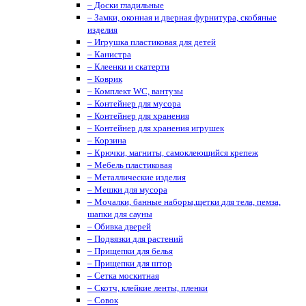
– Доски гладильные
– Замки, оконная и дверная фурнитура, скобяные
изделия
– Игрушка пластиковая для детей
– Канистра
– Клеенки и скатерти
– Коврик
– Комплект WC, вантузы
– Контейнер для мусора
– Контейнер для хранения
– Контейнер для хранения игрушек
– Корзина
– Крючки, магниты, cамоклеющийся крепеж
– Мебель пластиковая
– Металлические изделия
– Мешки для мусора
– Мочалки, банные наборы,щетки для тела, пемза,
шапки для сауны
– Обивка дверей
– Подвязки для растений
– Прищепки для белья
– Прищепки для штор
– Сетка москитная
– Скотч, клейкие ленты, пленки
– Совок