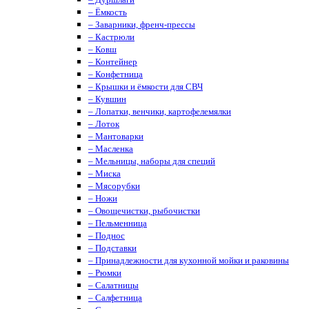
– Ёмкость
– Заварники, френч-прессы
– Кастрюли
– Ковш
– Контейнер
– Конфетница
– Крышки и ёмкости для СВЧ
– Кувшин
– Лопатки, венчики, картофелемялки
– Лоток
– Мантоварки
– Масленка
– Мельницы, наборы для специй
– Миска
– Мясорубки
– Ножи
– Овощечистки, рыбочистки
– Пельменница
– Поднос
– Подставки
– Принадлежности для кухонной мойки и раковины
– Рюмки
– Салатницы
– Салфетница