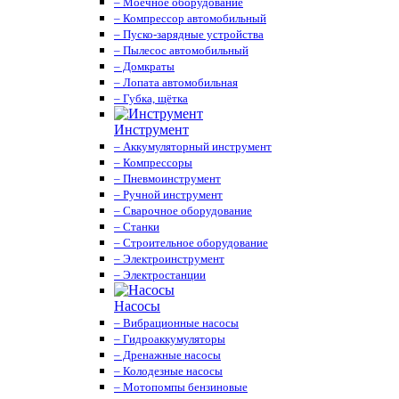
– Моечное оборудование
– Компрессор автомобильный
– Пуско-зарядные устройства
– Пылесос автомобильный
– Домкраты
– Лопата автомобильная
– Губка, щётка
Инструмент
– Аккумуляторный инструмент
– Компрессоры
– Пневмоинструмент
– Ручной инструмент
– Сварочное оборудование
– Станки
– Строительное оборудование
– Электроинструмент
– Электростанции
Насосы
– Вибрационные насосы
– Гидроаккумуляторы
– Дренажные насосы
– Колодезные насосы
– Мотопомпы бензиновые