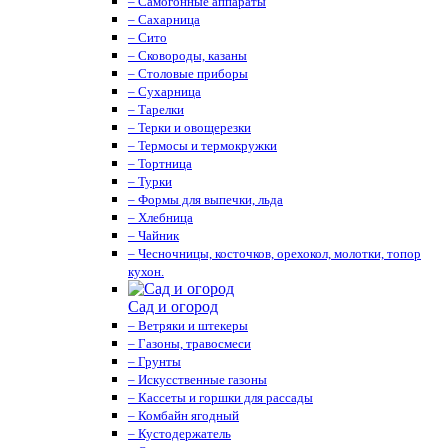
– Самогонные аппараты
– Сахарница
– Сито
– Сковороды, казаны
– Столовые приборы
– Сухарница
– Тарелки
– Терки и овощерезки
– Термосы и термокружки
– Тортница
– Турки
– Формы для выпечки, льда
– Хлебница
– Чайник
– Чесночницы, косточков, орехокол, молотки, топор
кухон.
Сад и огород
– Ветряки и штекеры
– Газоны, травосмеси
– Грунты
– Искусственные газоны
– Кассеты и горшки для рассады
– Комбайн ягодный
– Кустодержатель