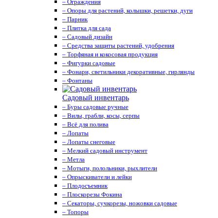
– Ограждения
– Опоры для растений, колышки, решетки, дуги
– Парник
– Плитка для сада
– Садовый дизайн
– Средства защиты растений, удобрения
– Торфяная и кокосовая продукция
– Фигурки садовые
– Фонари, светильники декоративные, гирлянды
– Фонтаны
Садовый инвентарь
– Буры садовые ручные
– Вилы, грабли, косы, серпы
– Всё для полива
– Лопаты
– Лопаты снеговые
– Мелкий садовый инструмент
– Метла
– Мотыги, полольники, рыхлители
– Опрыскиватели и лейки
– Плодосъемник
– Плоскорезы Фокина
– Секаторы, сучкорезы, ножовки садовые
– Топоры