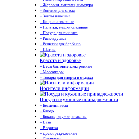
– Жаровни, мангалы, шампура
– Зонтики для стола
– Зонты пляжные
– Коврики пляжные
– Палатки, мешки спальные
– Посуда для пикника
– Раскладушки
– Решетки для барбекю
– Шатры
Красота и здоровье
– Весы бытовые электронные
– Массажеры
– Товары ддя спорта и отдыха
Носители информации
Посуда и кухонные принадлежности
– Безмены, весы
– Блюдо
– Бокалы, кружки, стаканы
– Ваза
– Воронка
– Доски разделочные
– Дуршлаги