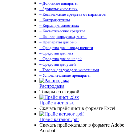
– Доильные аппараты
– Здоровье животных
– Комплексные средства от паразитов
– Контрацептивы
– Корма для животных
– Косметические средства
– Поилки, кормушки, лотки
– Препараты для рыб
– Средства для вывода шерсти
– Средства для глаз
– Средства для лошадей
– Средства для ушей
– Товары для ухода за животными
– Успокоительные препараты
Распродажа
Товары со скидкой
Прайс лист .xlsx
Скачать прайс лист в формате Excel
Прайс каталог .pdf
Скачать прайс-каталог в формате Adobe
Acrobat