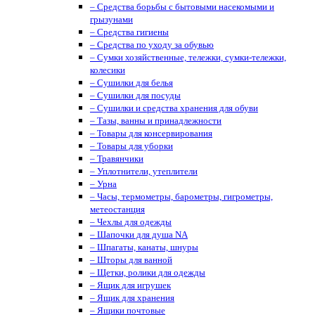
– Средства борьбы с бытовыми насекомыми и
грызунами
– Средства гигиены
– Средства по уходу за обувью
– Сумки хозяйственные, тележки, сумки-тележки,
колесики
– Сушилки для белья
– Сушилки для посуды
– Сушилки и средства хранения для обуви
– Тазы, ванны и принадлежности
– Товары для консервирования
– Товары для уборки
– Травянчики
– Уплотнители, утеплители
– Урна
– Часы, термометры, барометры, гигрометры,
метеостанция
– Чехлы для одежды
– Шапочки для душа NA
– Шпагаты, канаты, шнуры
– Шторы для ванной
– Щетки, ролики для одежды
– Ящик для игрушек
– Ящик для хранения
– Ящики почтовые