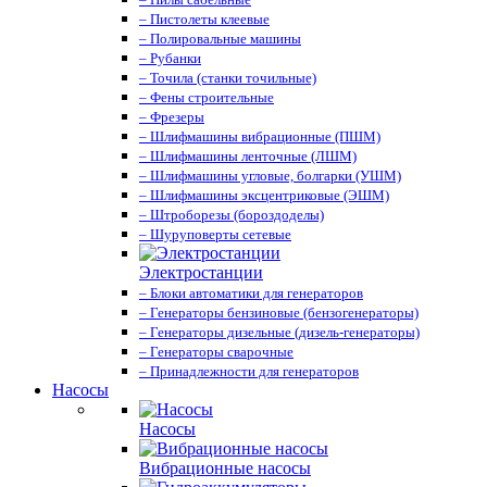
– Пистолеты клеевые
– Полировальные машины
– Рубанки
– Точила (станки точильные)
– Фены строительные
– Фрезеры
– Шлифмашины вибрационные (ПШМ)
– Шлифмашины ленточные (ЛШМ)
– Шлифмашины угловые, болгарки (УШМ)
– Шлифмашины эксцентриковые (ЭШМ)
– Штроборезы (бороздоделы)
– Шуруповерты сетевые
Электростанции
– Блоки автоматики для генераторов
– Генераторы бензиновые (бензогенераторы)
– Генераторы дизельные (дизель-генераторы)
– Генераторы сварочные
– Принадлежности для генераторов
Насосы
Насосы
Вибрационные насосы