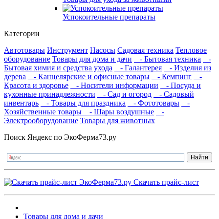
Успокоительные препараты
Категории
Автотовары
Инструмент
Насосы
Садовая техника
Тепловое
оборудование
Товары для дома и дачи
- Бытовая техника
-
Бытовая химия и средства ухода
- Галантерея
- Изделия из
дерева
- Канцелярские и офисные товары
- Кемпинг
-
Красота и здоровье
- Носители информации
- Посуда и
кухонные принадлежности
- Сад и огород
- Садовый
инвентарь
- Товары для праздника
- Фототовары
-
Хозяйственные товары
- Шары воздушные
-
Электрооборудование
Товары для животных
Поиск Яндекс по ЭкоФерма73.ру
Скачать прайс-лист
Товары для дома и дачи