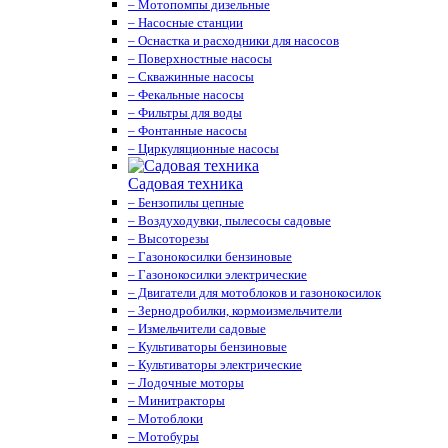
– Мотопомпы дизельные
– Насосные станции
– Оснастка и расходники для насосов
– Поверхностные насосы
– Скважинные насосы
– Фекальные насосы
– Фильтры для воды
– Фонтанные насосы
– Циркуляционные насосы
Садовая техника
– Бензопилы цепные
– Воздуходувки, пылесосы садовые
– Высоторезы
– Газонокосилки бензиновые
– Газонокосилки электрические
– Двигатели для мотоблоков и газонокосилок
– Зернодробилки, кормоизмельчители
– Измельчители садовые
– Культиваторы бензиновые
– Культиваторы электрические
– Лодочные моторы
– Минитракторы
– Мотоблоки
– Мотобуры