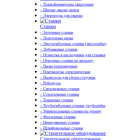
– Трансформаторы сварочные
– Щитки, маски, краги
– Электроды для сварки
Станки
– Заточные станки
– Ленточные пилы
– Листогибочные станки (листогибы)
– Лобзиковые станки
– Оснастка и расходники для станков
– Отрезные станки по металлу
– Пилы торцовочные
– Плиткорезы электрические
– Пылесосы для сбора стружки
– Рейсмусы
– Сверлильные станки
– Строгальные станки
– Токарные станки
– Трубогибочные станки, трубогибы
– Универсальные станки по дереву
– Фрезерные станки
– Циркулярные станки
– Шлифовальные станки
Строительное оборудование