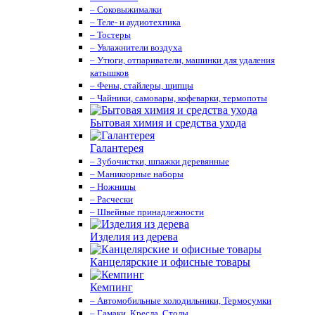
– Соковыжималки
– Теле- и аудиотехника
– Тостеры
– Увлажнители воздуха
– Утюги, отпариватели, машинки для удаления
катышков
– Фены, стайлеры, щипцы
– Чайники, самовары, кофеварки, термопоты
Бытовая химия и средства ухода
Галантерея
– Зубочистки, шпажки деревянные
– Маникюрные наборы
– Ножницы
– Расчески
– Швейные принадлежности
Изделия из дерева
Канцелярские и офисные товары
Кемпинг
– Автомобильные холодильники, Термосумки
– Гамаки, Кресла, Столы