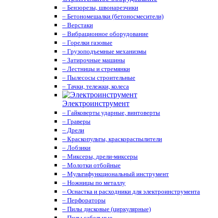
– Бензорезы, швонарезчики
– Бетономешалки (бетоносмесители)
– Верстаки
– Вибрационное оборудование
– Горелки газовые
– Грузоподъемные механизмы
– Затирочные машины
– Лестницы и стремянки
– Пылесосы строительные
– Тачки, тележки, колеса
Электроинструмент
– Гайковерты ударные, винтоверты
– Граверы
– Дрели
– Краскопульты, краскораспылители
– Лобзики
– Миксеры, дрели-миксеры
– Молотки отбойные
– Мультифункциональный инструмент
– Ножницы по металлу
– Оснастка и расходники для электроинструмента
– Перфораторы
– Пилы дисковые (циркулярные)
– Пилы сабельные