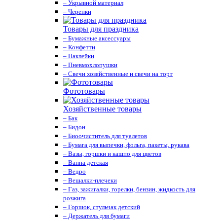
– Укрывной материал
– Черенки
Товары для праздника
– Бумажные аксессуары
– Конфетти
– Наклейки
– Пневмохлопушки
– Свечи хозяйственные и свечи на торт
Фототовары
Хозяйственные товары
– Бак
– Бидон
– Биоочиститель для туалетов
– Бумага для выпечки, фольга, пакеты, рукава
– Вазы, горшки и кашпо для цветов
– Ванна детская
– Ведро
– Вешалки-плечеки
– Газ, зажигалки, горелки, бензин, жидкость для
розжига
– Горшок, стульчак детский
– Держатель для бумаги