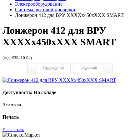
Электрооборудование
Система щитовой проводки
Лонжерон 412 для ВРУ ХХХХх450хХХХ SMART
Лонжерон 412 для ВРУ
ХХХХх450хХХХ SMART
(код: #39410-04)
Предыдущий
Седующий
Доступность: На складе
В наличии
Печать
Распечатать