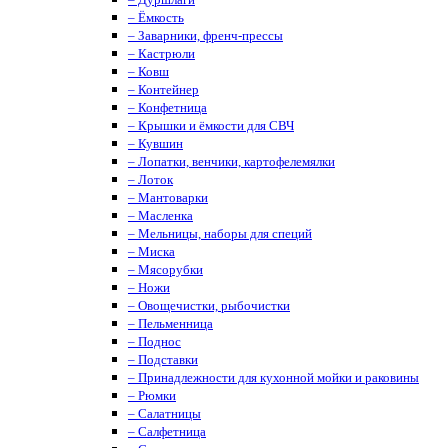
– Ёмкость
– Заварники, френч-прессы
– Кастрюли
– Ковш
– Контейнер
– Конфетница
– Крышки и ёмкости для СВЧ
– Кувшин
– Лопатки, венчики, картофелемялки
– Лоток
– Мантоварки
– Масленка
– Мельницы, наборы для специй
– Миска
– Мясорубки
– Ножи
– Овощечистки, рыбочистки
– Пельменница
– Поднос
– Подставки
– Принадлежности для кухонной мойки и раковины
– Рюмки
– Салатницы
– Салфетница