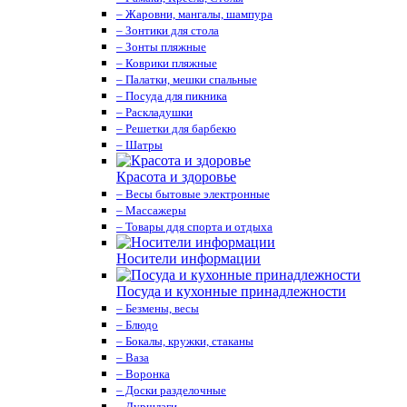
– Жаровни, мангалы, шампура
– Зонтики для стола
– Зонты пляжные
– Коврики пляжные
– Палатки, мешки спальные
– Посуда для пикника
– Раскладушки
– Решетки для барбекю
– Шатры
Красота и здоровье
– Весы бытовые электронные
– Массажеры
– Товары ддя спорта и отдыха
Носители информации
Посуда и кухонные принадлежности
– Безмены, весы
– Блюдо
– Бокалы, кружки, стаканы
– Ваза
– Воронка
– Доски разделочные
– Дуршлаги