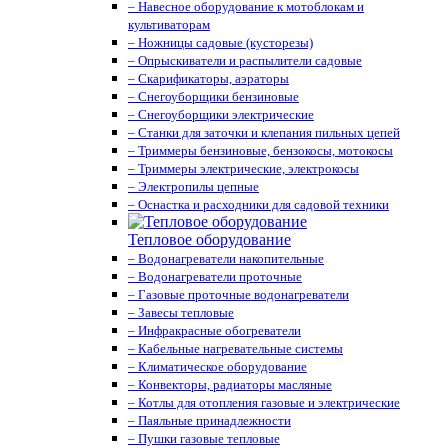
– Навесное оборудование к мотоблокам и
культиваторам
– Ножницы садовые (кусторезы)
– Опрыскиватели и распылители садовые
– Скарификаторы, аэраторы
– Снегоуборщики бензиновые
– Снегоуборщики электрические
– Станки для заточки и клепания пильных цепей
– Триммеры бензиновые, бензокосы, мотокосы
– Триммеры электрические, электрокосы
– Электропилы цепные
– Оснастка и расходники для садовой техники
Тепловое оборудование
– Водонагреватели накопительные
– Водонагреватели проточные
– Газовые проточные водонагреватели
– Завесы тепловые
– Инфракрасные обогреватели
– Кабельные нагревательные системы
– Климатическое оборудование
– Конвекторы, радиаторы масляные
– Котлы для отопления газовые и электрические
– Паяльные принадлежности
– Пушки газовые тепловые