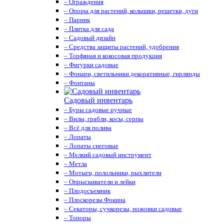
– Ограждения
– Опоры для растений, колышки, решетки, дуги
– Парник
– Плитка для сада
– Садовый дизайн
– Средства защиты растений, удобрения
– Торфяная и кокосовая продукция
– Фигурки садовые
– Фонари, светильники декоративные, гирлянды
– Фонтаны
Садовый инвентарь
– Буры садовые ручные
– Вилы, грабли, косы, серпы
– Всё для полива
– Лопаты
– Лопаты снеговые
– Мелкий садовый инструмент
– Метла
– Мотыги, полольники, рыхлители
– Опрыскиватели и лейки
– Плодосъемник
– Плоскорезы Фокина
– Секаторы, сучкорезы, ножовки садовые
– Топоры