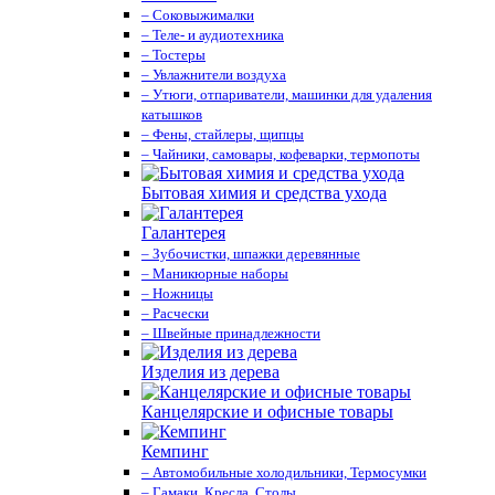
– Соковыжималки
– Теле- и аудиотехника
– Тостеры
– Увлажнители воздуха
– Утюги, отпариватели, машинки для удаления
катышков
– Фены, стайлеры, щипцы
– Чайники, самовары, кофеварки, термопоты
Бытовая химия и средства ухода
Галантерея
– Зубочистки, шпажки деревянные
– Маникюрные наборы
– Ножницы
– Расчески
– Швейные принадлежности
Изделия из дерева
Канцелярские и офисные товары
Кемпинг
– Автомобильные холодильники, Термосумки
– Гамаки, Кресла, Столы