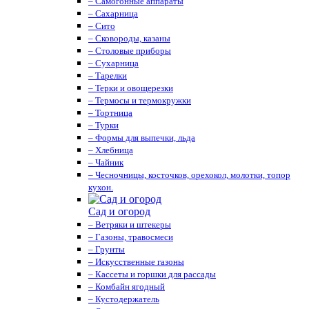
– Самогонные аппараты
– Сахарница
– Сито
– Сковороды, казаны
– Столовые приборы
– Сухарница
– Тарелки
– Терки и овощерезки
– Термосы и термокружки
– Тортница
– Турки
– Формы для выпечки, льда
– Хлебница
– Чайник
– Чесночницы, косточков, орехокол, молотки, топор
кухон.
Сад и огород
– Ветряки и штекеры
– Газоны, травосмеси
– Грунты
– Искусственные газоны
– Кассеты и горшки для рассады
– Комбайн ягодный
– Кустодержатель