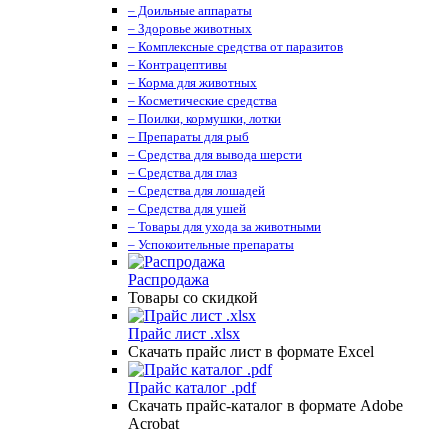
– Доильные аппараты
– Здоровье животных
– Комплексные средства от паразитов
– Контрацептивы
– Корма для животных
– Косметические средства
– Поилки, кормушки, лотки
– Препараты для рыб
– Средства для вывода шерсти
– Средства для глаз
– Средства для лошадей
– Средства для ушей
– Товары для ухода за животными
– Успокоительные препараты
Распродажа
Товары со скидкой
Прайс лист .xlsx
Скачать прайс лист в формате Excel
Прайс каталог .pdf
Скачать прайс-каталог в формате Adobe
Acrobat