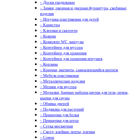
– Доски гладильные
– Замки, оконная и дверная фурнитура, скобяные
изделия
– Игрушка пластиковая для детей
– Канистра
– Клеенки и скатерти
– Коврик
– Комплект WC, вантузы
– Контейнер для мусора
– Контейнер для хранения
– Контейнер для хранения игрушек
– Корзина
– Крючки, магниты, cамоклеющийся крепеж
– Мебель пластиковая
– Металлические изделия
– Мешки для мусора
– Мочалки, банные наборы,щетки для тела, пемза,
шапки для сауны
– Обивка дверей
– Подвязки для растений
– Прищепки для белья
– Прищепки для штор
– Сетка москитная
– Скотч, клейкие ленты, пленки
– Совок