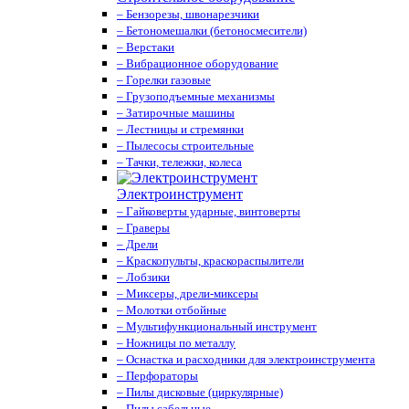
– Бензорезы, швонарезчики
– Бетономешалки (бетоносмесители)
– Верстаки
– Вибрационное оборудование
– Горелки газовые
– Грузоподъемные механизмы
– Затирочные машины
– Лестницы и стремянки
– Пылесосы строительные
– Тачки, тележки, колеса
Электроинструмент
– Гайковерты ударные, винтоверты
– Граверы
– Дрели
– Краскопульты, краскораспылители
– Лобзики
– Миксеры, дрели-миксеры
– Молотки отбойные
– Мультифункциональный инструмент
– Ножницы по металлу
– Оснастка и расходники для электроинструмента
– Перфораторы
– Пилы дисковые (циркулярные)
– Пилы сабельные