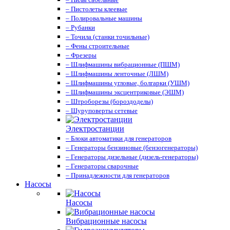
– Пистолеты клеевые
– Полировальные машины
– Рубанки
– Точила (станки точильные)
– Фены строительные
– Фрезеры
– Шлифмашины вибрационные (ПШМ)
– Шлифмашины ленточные (ЛШМ)
– Шлифмашины угловые, болгарки (УШМ)
– Шлифмашины эксцентриковые (ЭШМ)
– Штроборезы (бороздоделы)
– Шуруповерты сетевые
Электростанции
– Блоки автоматики для генераторов
– Генераторы бензиновые (бензогенераторы)
– Генераторы дизельные (дизель-генераторы)
– Генераторы сварочные
– Принадлежности для генераторов
Насосы
Насосы
Вибрационные насосы