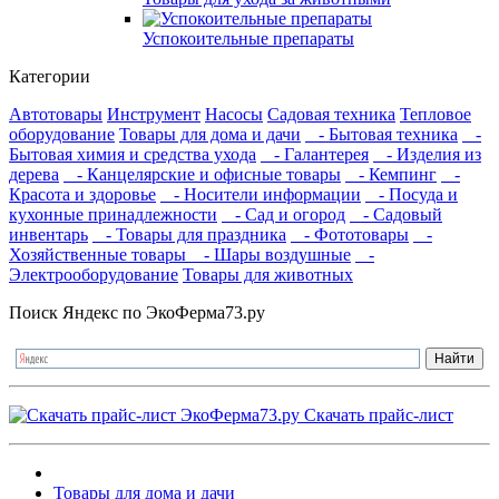
Успокоительные препараты
Категории
Автотовары
Инструмент
Насосы
Садовая техника
Тепловое
оборудование
Товары для дома и дачи
- Бытовая техника
-
Бытовая химия и средства ухода
- Галантерея
- Изделия из
дерева
- Канцелярские и офисные товары
- Кемпинг
-
Красота и здоровье
- Носители информации
- Посуда и
кухонные принадлежности
- Сад и огород
- Садовый
инвентарь
- Товары для праздника
- Фототовары
-
Хозяйственные товары
- Шары воздушные
-
Электрооборудование
Товары для животных
Поиск Яндекс по ЭкоФерма73.ру
Скачать прайс-лист
Товары для дома и дачи