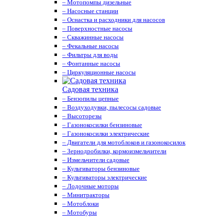
– Мотопомпы дизельные
– Насосные станции
– Оснастка и расходники для насосов
– Поверхностные насосы
– Скважинные насосы
– Фекальные насосы
– Фильтры для воды
– Фонтанные насосы
– Циркуляционные насосы
Садовая техника
– Бензопилы цепные
– Воздуходувки, пылесосы садовые
– Высоторезы
– Газонокосилки бензиновые
– Газонокосилки электрические
– Двигатели для мотоблоков и газонокосилок
– Зернодробилки, кормоизмельчители
– Измельчители садовые
– Культиваторы бензиновые
– Культиваторы электрические
– Лодочные моторы
– Минитракторы
– Мотоблоки
– Мотобуры