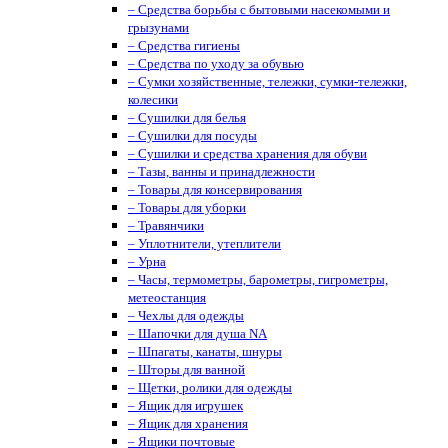
– Средства борьбы с бытовыми насекомыми и
грызунами
– Средства гигиены
– Средства по уходу за обувью
– Сумки хозяйственные, тележки, сумки-тележки,
колесики
– Сушилки для белья
– Сушилки для посуды
– Сушилки и средства хранения для обуви
– Тазы, ванны и принадлежности
– Товары для консервирования
– Товары для уборки
– Травянчики
– Уплотнители, утеплители
– Урна
– Часы, термометры, барометры, гигрометры,
метеостанция
– Чехлы для одежды
– Шапочки для душа NA
– Шпагаты, канаты, шнуры
– Шторы для ванной
– Щетки, ролики для одежды
– Ящик для игрушек
– Ящик для хранения
– Ящики почтовые