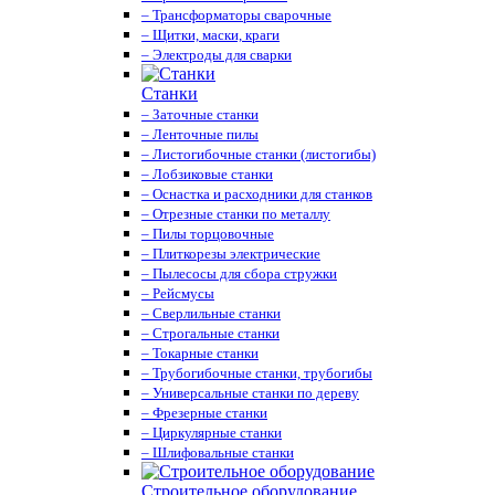
– Трансформаторы сварочные
– Щитки, маски, краги
– Электроды для сварки
Станки
– Заточные станки
– Ленточные пилы
– Листогибочные станки (листогибы)
– Лобзиковые станки
– Оснастка и расходники для станков
– Отрезные станки по металлу
– Пилы торцовочные
– Плиткорезы электрические
– Пылесосы для сбора стружки
– Рейсмусы
– Сверлильные станки
– Строгальные станки
– Токарные станки
– Трубогибочные станки, трубогибы
– Универсальные станки по дереву
– Фрезерные станки
– Циркулярные станки
– Шлифовальные станки
Строительное оборудование