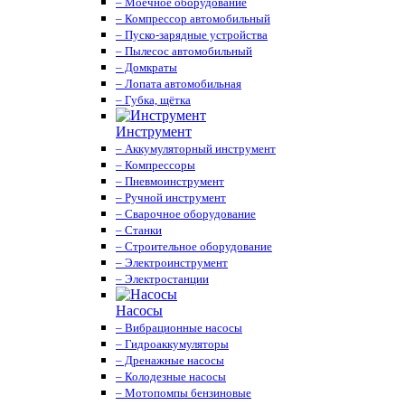
– Моечное оборудование
– Компрессор автомобильный
– Пуско-зарядные устройства
– Пылесос автомобильный
– Домкраты
– Лопата автомобильная
– Губка, щётка
Инструмент
– Аккумуляторный инструмент
– Компрессоры
– Пневмоинструмент
– Ручной инструмент
– Сварочное оборудование
– Станки
– Строительное оборудование
– Электроинструмент
– Электростанции
Насосы
– Вибрационные насосы
– Гидроаккумуляторы
– Дренажные насосы
– Колодезные насосы
– Мотопомпы бензиновые