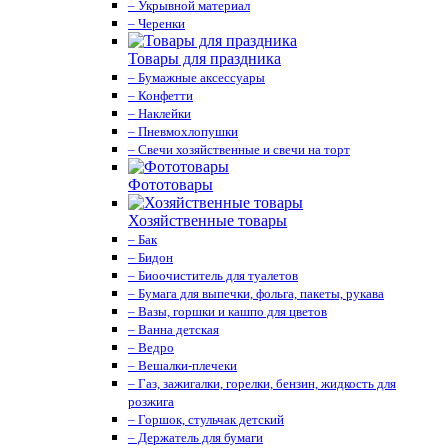
– Укрывной материал
– Черенки
Товары для праздника
– Бумажные аксессуары
– Конфетти
– Наклейки
– Пневмохлопушки
– Свечи хозяйственные и свечи на торт
Фототовары
Хозяйственные товары
– Бак
– Бидон
– Биоочиститель для туалетов
– Бумага для выпечки, фольга, пакеты, рукава
– Вазы, горшки и кашпо для цветов
– Ванна детская
– Ведро
– Вешалки-плечеки
– Газ, зажигалки, горелки, бензин, жидкость для
розжига
– Горшок, стульчак детский
– Держатель для бумаги