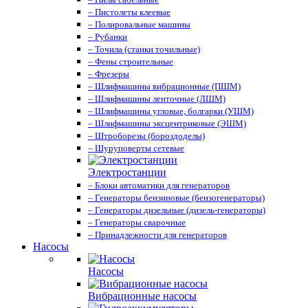
– Пистолеты клеевые
– Полировальные машины
– Рубанки
– Точила (станки точильные)
– Фены строительные
– Фрезеры
– Шлифмашины вибрационные (ПШМ)
– Шлифмашины ленточные (ЛШМ)
– Шлифмашины угловые, болгарки (УШМ)
– Шлифмашины эксцентриковые (ЭШМ)
– Штроборезы (бороздоделы)
– Шуруповерты сетевые
Электростанции
– Блоки автоматики для генераторов
– Генераторы бензиновые (бензогенераторы)
– Генераторы дизельные (дизель-генераторы)
– Генераторы сварочные
– Принадлежности для генераторов
Насосы
Насосы
Вибрационные насосы