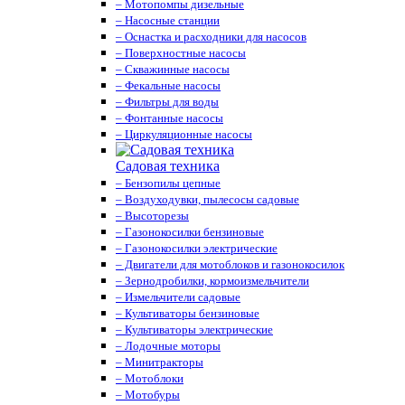
– Мотопомпы дизельные
– Насосные станции
– Оснастка и расходники для насосов
– Поверхностные насосы
– Скважинные насосы
– Фекальные насосы
– Фильтры для воды
– Фонтанные насосы
– Циркуляционные насосы
Садовая техника
– Бензопилы цепные
– Воздуходувки, пылесосы садовые
– Высоторезы
– Газонокосилки бензиновые
– Газонокосилки электрические
– Двигатели для мотоблоков и газонокосилок
– Зернодробилки, кормоизмельчители
– Измельчители садовые
– Культиваторы бензиновые
– Культиваторы электрические
– Лодочные моторы
– Минитракторы
– Мотоблоки
– Мотобуры