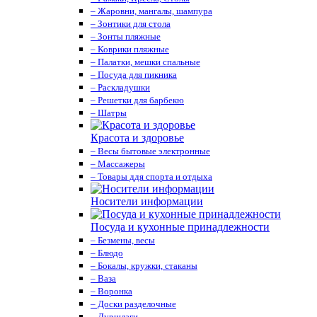
– Жаровни, мангалы, шампура
– Зонтики для стола
– Зонты пляжные
– Коврики пляжные
– Палатки, мешки спальные
– Посуда для пикника
– Раскладушки
– Решетки для барбекю
– Шатры
Красота и здоровье
– Весы бытовые электронные
– Массажеры
– Товары ддя спорта и отдыха
Носители информации
Посуда и кухонные принадлежности
– Безмены, весы
– Блюдо
– Бокалы, кружки, стаканы
– Ваза
– Воронка
– Доски разделочные
– Дуршлаги