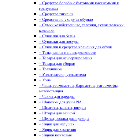
– Средства борьбы с бытовыми насекомыми и
грызунами
– Средства гигиены
– Средства по уходу за обувью
– Сумки хозяйственные, тележки, сумки-тележки,
колесики
– Сушилки для белья
– Сушилки для посуды
– Сушилки и средства хранения для обуви
– Тазы, ванны и принадлежности
– Товары для консервирования
– Товары для уборки
– Травянчики
– Уплотнители, утеплители
– Урна
– Часы, термометры, барометры, гигрометры,
метеостанция
– Чехлы для одежды
– Шапочки для душа NA
– Шпагаты, канаты, шнуры
– Шторы для ванной
– Щетки, ролики для одежды
– Ящик для игрушек
– Ящик для хранения
– Ящики почтовые