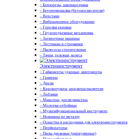
– Бензорезы, швонарезчики
– Бетономешалки (бетоносмесители)
– Верстаки
– Вибрационное оборудование
– Горелки газовые
– Грузоподъемные механизмы
– Затирочные машины
– Лестницы и стремянки
– Пылесосы строительные
– Тачки, тележки, колеса
Электроинструмент
– Гайковерты ударные, винтоверты
– Граверы
– Дрели
– Краскопульты, краскораспылители
– Лобзики
– Миксеры, дрели-миксеры
– Молотки отбойные
– Мультифункциональный инструмент
– Ножницы по металлу
– Оснастка и расходники для электроинструмента
– Перфораторы
– Пилы дисковые (циркулярные)
– Пилы сабельные