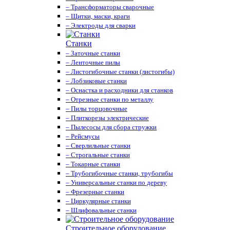
– Трансформаторы сварочные
– Щитки, маски, краги
– Электроды для сварки
Станки
– Заточные станки
– Ленточные пилы
– Листогибочные станки (листогибы)
– Лобзиковые станки
– Оснастка и расходники для станков
– Отрезные станки по металлу
– Пилы торцовочные
– Плиткорезы электрические
– Пылесосы для сбора стружки
– Рейсмусы
– Сверлильные станки
– Строгальные станки
– Токарные станки
– Трубогибочные станки, трубогибы
– Универсальные станки по дереву
– Фрезерные станки
– Циркулярные станки
– Шлифовальные станки
Строительное оборудование