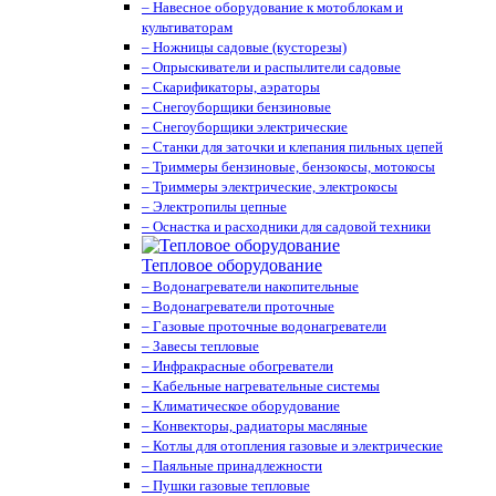
– Навесное оборудование к мотоблокам и
культиваторам
– Ножницы садовые (кусторезы)
– Опрыскиватели и распылители садовые
– Скарификаторы, аэраторы
– Снегоуборщики бензиновые
– Снегоуборщики электрические
– Станки для заточки и клепания пильных цепей
– Триммеры бензиновые, бензокосы, мотокосы
– Триммеры электрические, электрокосы
– Электропилы цепные
– Оснастка и расходники для садовой техники
Тепловое оборудование
– Водонагреватели накопительные
– Водонагреватели проточные
– Газовые проточные водонагреватели
– Завесы тепловые
– Инфракрасные обогреватели
– Кабельные нагревательные системы
– Климатическое оборудование
– Конвекторы, радиаторы масляные
– Котлы для отопления газовые и электрические
– Паяльные принадлежности
– Пушки газовые тепловые