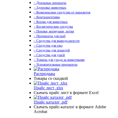
– Доильные аппараты
– Здоровье животных
– Комплексные средства от паразитов
– Контрацептивы
– Корма для животных
– Косметические средства
– Поилки, кормушки, лотки
– Препараты для рыб
– Средства для вывода шерсти
– Средства для глаз
– Средства для лошадей
– Средства для ушей
– Товары для ухода за животными
– Успокоительные препараты
Распродажа
Товары со скидкой
Прайс лист .xlsx
Скачать прайс лист в формате Excel
Прайс каталог .pdf
Скачать прайс-каталог в формате Adobe
Acrobat