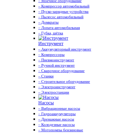
– Моечное оборудование
– Компрессор автомобильный
– Пуско-зарядные устройства
– Пылесос автомобильный
– Домкраты
– Лопата автомобильная
– Губка, щётка
Инструмент
– Аккумуляторный инструмент
– Компрессоры
– Пневмоинструмент
– Ручной инструмент
– Сварочное оборудование
– Станки
– Строительное оборудование
– Электроинструмент
– Электростанции
Насосы
– Вибрационные насосы
– Гидроаккумуляторы
– Дренажные насосы
– Колодезные насосы
– Мотопомпы бензиновые