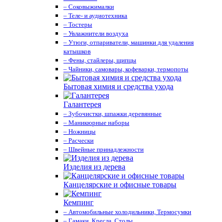
– Соковыжималки
– Теле- и аудиотехника
– Тостеры
– Увлажнители воздуха
– Утюги, отпариватели, машинки для удаления
катышков
– Фены, стайлеры, щипцы
– Чайники, самовары, кофеварки, термопоты
Бытовая химия и средства ухода
Галантерея
– Зубочистки, шпажки деревянные
– Маникюрные наборы
– Ножницы
– Расчески
– Швейные принадлежности
Изделия из дерева
Канцелярские и офисные товары
Кемпинг
– Автомобильные холодильники, Термосумки
– Гамаки, Кресла, Столы