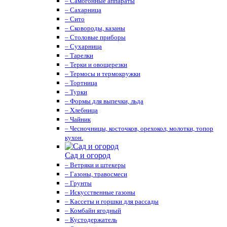
– Самогонные аппараты
– Сахарница
– Сито
– Сковороды, казаны
– Столовые приборы
– Сухарница
– Тарелки
– Терки и овощерезки
– Термосы и термокружки
– Тортница
– Турки
– Формы для выпечки, льда
– Хлебница
– Чайник
– Чесночницы, косточков, орехокол, молотки, топор
кухон.
Сад и огород
– Ветряки и штекеры
– Газоны, травосмеси
– Грунты
– Искусственные газоны
– Кассеты и горшки для рассады
– Комбайн ягодный
– Кустодержатель