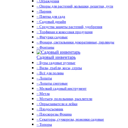
– Ограждения
– Опоры для растений, колышки, решетки, дуги
– Парник
– Плитка для сада
– Садовый дизайн
– Средства защиты растений, удобрения
– Торфяная и кокосовая продукция
– Фигурки садовые
– Фонари, светильники декоративные, гирлянды
– Фонтаны
Садовый инвентарь
– Буры садовые ручные
– Вилы, грабли, косы, серпы
– Всё для полива
– Лопаты
– Лопаты снеговые
– Мелкий садовый инструмент
– Метла
– Мотыги, полольники, рыхлители
– Опрыскиватели и лейки
– Плодосъемник
– Плоскорезы Фокина
– Секаторы, сучкорезы, ножовки садовые
– Топоры