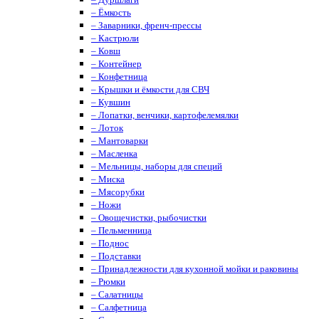
– Ёмкость
– Заварники, френч-прессы
– Кастрюли
– Ковш
– Контейнер
– Конфетница
– Крышки и ёмкости для СВЧ
– Кувшин
– Лопатки, венчики, картофелемялки
– Лоток
– Мантоварки
– Масленка
– Мельницы, наборы для специй
– Миска
– Мясорубки
– Ножи
– Овощечистки, рыбочистки
– Пельменница
– Поднос
– Подставки
– Принадлежности для кухонной мойки и раковины
– Рюмки
– Салатницы
– Салфетница