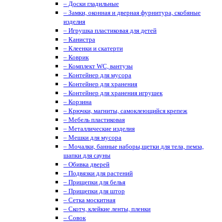
– Доски гладильные
– Замки, оконная и дверная фурнитура, скобяные
изделия
– Игрушка пластиковая для детей
– Канистра
– Клеенки и скатерти
– Коврик
– Комплект WC, вантузы
– Контейнер для мусора
– Контейнер для хранения
– Контейнер для хранения игрушек
– Корзина
– Крючки, магниты, cамоклеющийся крепеж
– Мебель пластиковая
– Металлические изделия
– Мешки для мусора
– Мочалки, банные наборы,щетки для тела, пемза,
шапки для сауны
– Обивка дверей
– Подвязки для растений
– Прищепки для белья
– Прищепки для штор
– Сетка москитная
– Скотч, клейкие ленты, пленки
– Совок