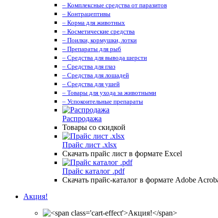
– Комплексные средства от паразитов
– Контрацептивы
– Корма для животных
– Косметические средства
– Поилки, кормушки, лотки
– Препараты для рыб
– Средства для вывода шерсти
– Средства для глаз
– Средства для лошадей
– Средства для ушей
– Товары для ухода за животными
– Успокоительные препараты
Распродажа
Товары со скидкой
Прайс лист .xlsx
Скачать прайс лист в формате Excel
Прайс каталог .pdf
Скачать прайс-каталог в формате Adobe Acrob
Акция!