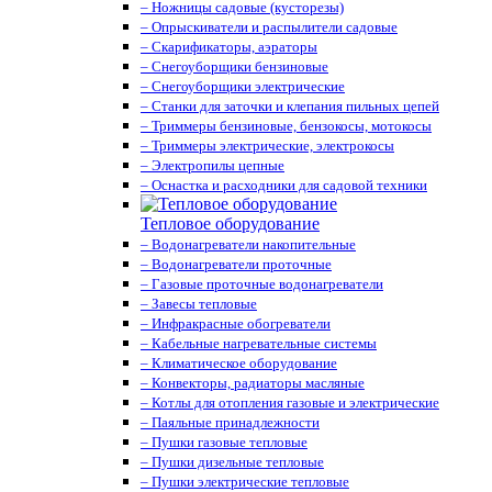
– Ножницы садовые (кусторезы)
– Опрыскиватели и распылители садовые
– Скарификаторы, аэраторы
– Снегоуборщики бензиновые
– Снегоуборщики электрические
– Станки для заточки и клепания пильных цепей
– Триммеры бензиновые, бензокосы, мотокосы
– Триммеры электрические, электрокосы
– Электропилы цепные
– Оснастка и расходники для садовой техники
Тепловое оборудование
– Водонагреватели накопительные
– Водонагреватели проточные
– Газовые проточные водонагреватели
– Завесы тепловые
– Инфракрасные обогреватели
– Кабельные нагревательные системы
– Климатическое оборудование
– Конвекторы, радиаторы масляные
– Котлы для отопления газовые и электрические
– Паяльные принадлежности
– Пушки газовые тепловые
– Пушки дизельные тепловые
– Пушки электрические тепловые