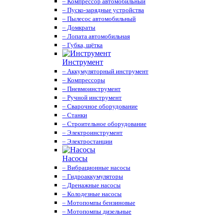
– Компрессор автомобильный
– Пуско-зарядные устройства
– Пылесос автомобильный
– Домкраты
– Лопата автомобильная
– Губка, щётка
Инструмент
– Аккумуляторный инструмент
– Компрессоры
– Пневмоинструмент
– Ручной инструмент
– Сварочное оборудование
– Станки
– Строительное оборудование
– Электроинструмент
– Электростанции
Насосы
– Вибрационные насосы
– Гидроаккумуляторы
– Дренажные насосы
– Колодезные насосы
– Мотопомпы бензиновые
– Мотопомпы дизельные