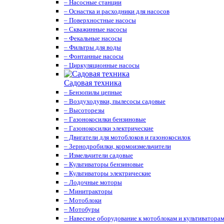
– Насосные станции
– Оснастка и расходники для насосов
– Поверхностные насосы
– Скважинные насосы
– Фекальные насосы
– Фильтры для воды
– Фонтанные насосы
– Циркуляционные насосы
Садовая техника
– Бензопилы цепные
– Воздуходувки, пылесосы садовые
– Высоторезы
– Газонокосилки бензиновые
– Газонокосилки электрические
– Двигатели для мотоблоков и газонокосилок
– Зернодробилки, кормоизмельчители
– Измельчители садовые
– Культиваторы бензиновые
– Культиваторы электрические
– Лодочные моторы
– Минитракторы
– Мотоблоки
– Мотобуры
– Навесное оборудование к мотоблокам и культиватора