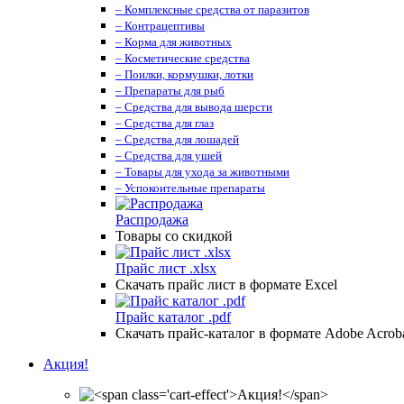
– Комплексные средства от паразитов
– Контрацептивы
– Корма для животных
– Косметические средства
– Поилки, кормушки, лотки
– Препараты для рыб
– Средства для вывода шерсти
– Средства для глаз
– Средства для лошадей
– Средства для ушей
– Товары для ухода за животными
– Успокоительные препараты
Распродажа
Товары со скидкой
Прайс лист .xlsx
Скачать прайс лист в формате Excel
Прайс каталог .pdf
Скачать прайс-каталог в формате Adobe Acrob
Акция!