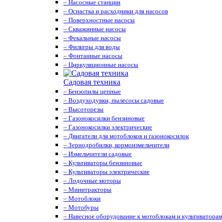
– Насосные станции
– Оснастка и расходники для насосов
– Поверхностные насосы
– Скважинные насосы
– Фекальные насосы
– Фильтры для воды
– Фонтанные насосы
– Циркуляционные насосы
Садовая техника
– Бензопилы цепные
– Воздуходувки, пылесосы садовые
– Высоторезы
– Газонокосилки бензиновые
– Газонокосилки электрические
– Двигатели для мотоблоков и газонокосилок
– Зернодробилки, кормоизмельчители
– Измельчители садовые
– Культиваторы бензиновые
– Культиваторы электрические
– Лодочные моторы
– Минитракторы
– Мотоблоки
– Мотобуры
– Навесное оборудование к мотоблокам и культиватора