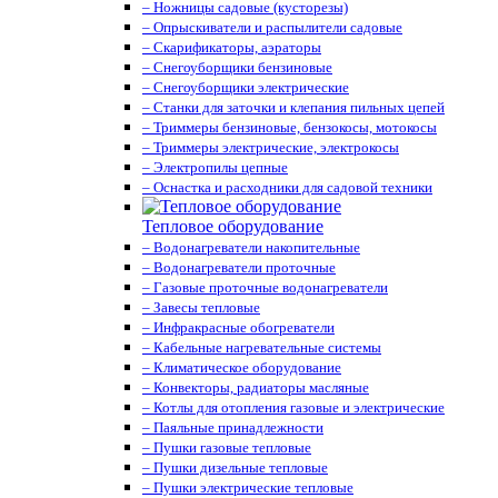
– Ножницы садовые (кусторезы)
– Опрыскиватели и распылители садовые
– Скарификаторы, аэраторы
– Снегоуборщики бензиновые
– Снегоуборщики электрические
– Станки для заточки и клепания пильных цепей
– Триммеры бензиновые, бензокосы, мотокосы
– Триммеры электрические, электрокосы
– Электропилы цепные
– Оснастка и расходники для садовой техники
Тепловое оборудование
– Водонагреватели накопительные
– Водонагреватели проточные
– Газовые проточные водонагреватели
– Завесы тепловые
– Инфракрасные обогреватели
– Кабельные нагревательные системы
– Климатическое оборудование
– Конвекторы, радиаторы масляные
– Котлы для отопления газовые и электрические
– Паяльные принадлежности
– Пушки газовые тепловые
– Пушки дизельные тепловые
– Пушки электрические тепловые