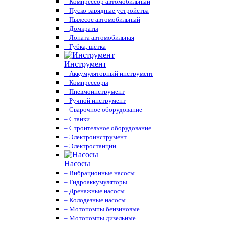
– Компрессор автомобильный
– Пуско-зарядные устройства
– Пылесос автомобильный
– Домкраты
– Лопата автомобильная
– Губка, щётка
Инструмент
– Аккумуляторный инструмент
– Компрессоры
– Пневмоинструмент
– Ручной инструмент
– Сварочное оборудование
– Станки
– Строительное оборудование
– Электроинструмент
– Электростанции
Насосы
– Вибрационные насосы
– Гидроаккумуляторы
– Дренажные насосы
– Колодезные насосы
– Мотопомпы бензиновые
– Мотопомпы дизельные