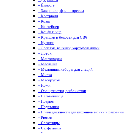
– Ёмкость
– Заварники, френч-прессы
– Кастрюли
– Ковш
– Контейнер
– Конфетница
– Крышки и ёмкости для СВЧ
– Кувшин
– Лопатки, венчики, картофелемялки
– Лоток
– Мантоварки
– Масленка
– Мельницы, наборы для специй
– Миска
– Мясорубки
– Ножи
– Овощечистки, рыбочистки
– Пельменница
– Поднос
– Подставки
– Принадлежности для кухонной мойки и раковины
– Рюмки
– Салатницы
– Салфетница