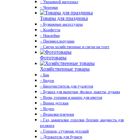
– Укрывной материал
– Черенки
Товары для праздника
– Бумажные аксессуары
– Конфетти
– Наклейки
– Пневмохлопушки
– Свечи хозяйственные и свечи на торт
Фототовары
Хозяйственные товары
– Бак
– Бидон
– Биоочиститель для туалетов
– Бумага для выпечки, фольга, пакеты, рукава
– Вазы, горшки и кашпо для цветов
– Ванна детская
– Ведро
– Вешалки-плечеки
– Газ, зажигалки, горелки, бензин, жидкость для
розжига
– Горшок, стульчак детский
– Держатель для бумаги