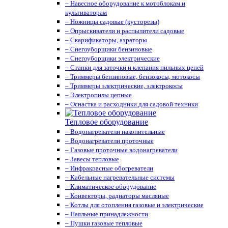
– Навесное оборудование к мотоблокам и
культиваторам
– Ножницы садовые (кусторезы)
– Опрыскиватели и распылители садовые
– Скарификаторы, аэраторы
– Снегоуборщики бензиновые
– Снегоуборщики электрические
– Станки для заточки и клепания пильных цепей
– Триммеры бензиновые, бензокосы, мотокосы
– Триммеры электрические, электрокосы
– Электропилы цепные
– Оснастка и расходники для садовой техники
Тепловое оборудование
– Водонагреватели накопительные
– Водонагреватели проточные
– Газовые проточные водонагреватели
– Завесы тепловые
– Инфракрасные обогреватели
– Кабельные нагревательные системы
– Климатическое оборудование
– Конвекторы, радиаторы масляные
– Котлы для отопления газовые и электрические
– Паяльные принадлежности
– Пушки газовые тепловые