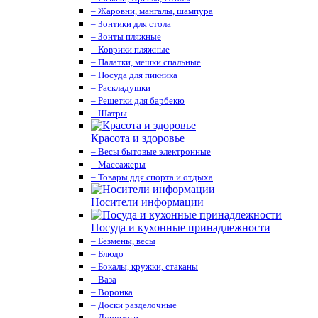
– Жаровни, мангалы, шампура
– Зонтики для стола
– Зонты пляжные
– Коврики пляжные
– Палатки, мешки спальные
– Посуда для пикника
– Раскладушки
– Решетки для барбекю
– Шатры
Красота и здоровье
– Весы бытовые электронные
– Массажеры
– Товары ддя спорта и отдыха
Носители информации
Посуда и кухонные принадлежности
– Безмены, весы
– Блюдо
– Бокалы, кружки, стаканы
– Ваза
– Воронка
– Доски разделочные
– Дуршлаги