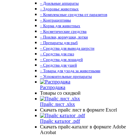
– Доильные аппараты
– Здоровье животных
– Комплексные средства от паразитов
– Контрацептивы
– Корма для животных
– Косметические средства
– Поилки, кормушки, лотки
– Препараты для рыб
– Средства для вывода шерсти
– Средства для глаз
– Средства для лошадей
– Средства для ушей
– Товары для ухода за животными
– Успокоительные препараты
Распродажа
Товары со скидкой
Прайс лист .xlsx
Скачать прайс лист в формате Excel
Прайс каталог .pdf
Скачать прайс-каталог в формате Adobe
Acrobat