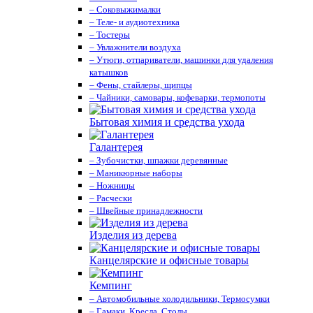
– Соковыжималки
– Теле- и аудиотехника
– Тостеры
– Увлажнители воздуха
– Утюги, отпариватели, машинки для удаления
катышков
– Фены, стайлеры, щипцы
– Чайники, самовары, кофеварки, термопоты
Бытовая химия и средства ухода
Галантерея
– Зубочистки, шпажки деревянные
– Маникюрные наборы
– Ножницы
– Расчески
– Швейные принадлежности
Изделия из дерева
Канцелярские и офисные товары
Кемпинг
– Автомобильные холодильники, Термосумки
– Гамаки, Кресла, Столы