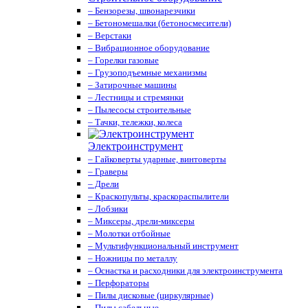
– Бензорезы, швонарезчики
– Бетономешалки (бетоносмесители)
– Верстаки
– Вибрационное оборудование
– Горелки газовые
– Грузоподъемные механизмы
– Затирочные машины
– Лестницы и стремянки
– Пылесосы строительные
– Тачки, тележки, колеса
Электроинструмент
– Гайковерты ударные, винтоверты
– Граверы
– Дрели
– Краскопульты, краскораспылители
– Лобзики
– Миксеры, дрели-миксеры
– Молотки отбойные
– Мультифункциональный инструмент
– Ножницы по металлу
– Оснастка и расходники для электроинструмента
– Перфораторы
– Пилы дисковые (циркулярные)
– Пилы сабельные