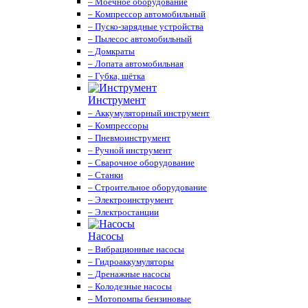
– Моечное оборудование
– Компрессор автомобильный
– Пуско-зарядные устройства
– Пылесос автомобильный
– Домкраты
– Лопата автомобильная
– Губка, щётка
Инструмент
– Аккумуляторный инструмент
– Компрессоры
– Пневмоинструмент
– Ручной инструмент
– Сварочное оборудование
– Станки
– Строительное оборудование
– Электроинструмент
– Электростанции
Насосы
– Вибрационные насосы
– Гидроаккумуляторы
– Дренажные насосы
– Колодезные насосы
– Мотопомпы бензиновые