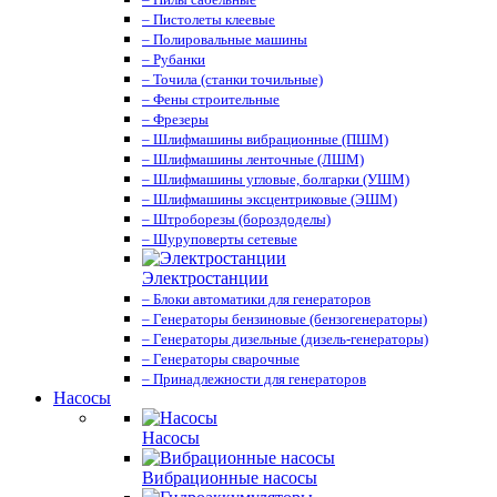
– Пистолеты клеевые
– Полировальные машины
– Рубанки
– Точила (станки точильные)
– Фены строительные
– Фрезеры
– Шлифмашины вибрационные (ПШМ)
– Шлифмашины ленточные (ЛШМ)
– Шлифмашины угловые, болгарки (УШМ)
– Шлифмашины эксцентриковые (ЭШМ)
– Штроборезы (бороздоделы)
– Шуруповерты сетевые
Электростанции
– Блоки автоматики для генераторов
– Генераторы бензиновые (бензогенераторы)
– Генераторы дизельные (дизель-генераторы)
– Генераторы сварочные
– Принадлежности для генераторов
Насосы
Насосы
Вибрационные насосы