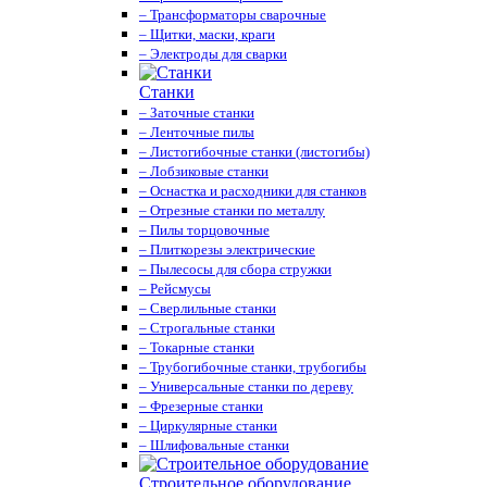
– Трансформаторы сварочные
– Щитки, маски, краги
– Электроды для сварки
Станки
– Заточные станки
– Ленточные пилы
– Листогибочные станки (листогибы)
– Лобзиковые станки
– Оснастка и расходники для станков
– Отрезные станки по металлу
– Пилы торцовочные
– Плиткорезы электрические
– Пылесосы для сбора стружки
– Рейсмусы
– Сверлильные станки
– Строгальные станки
– Токарные станки
– Трубогибочные станки, трубогибы
– Универсальные станки по дереву
– Фрезерные станки
– Циркулярные станки
– Шлифовальные станки
Строительное оборудование