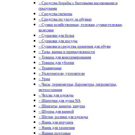
– Средства борьбы с бытовыми насекомыми и
грызунами
– Средства гигиены
– Средства по уходу за обувью
– Сумки хозяйственные, тележки, сумки-тележки,
колесики
– Сушилки для белья
– Сушилки для посуды
– Сушилки и средства хранения для обуви
– Тазы, ванны и принадлежности
– Товары для консервирования
– Товары для уборки
– Травянчики
– Уплотнители, утеплители
– Урна
– Часы, термометры, барометры, гигрометры,
метеостанция
– Чехлы для одежды
– Шапочки для душа NA
– Шпагаты, канаты, шнуры
– Шторы для ванной
– Щетки, ролики для одежды
– Ящик для игрушек
– Ящик для хранения
– Ящики почтовые