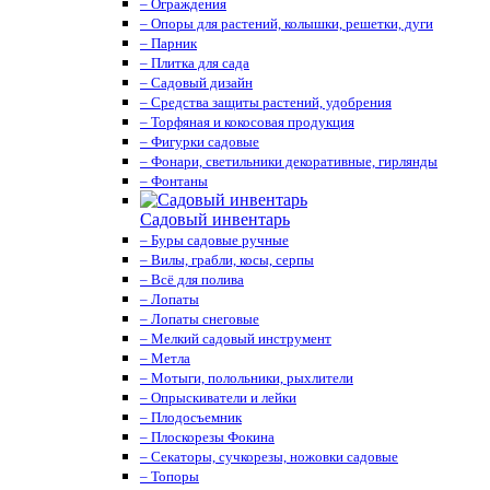
– Ограждения
– Опоры для растений, колышки, решетки, дуги
– Парник
– Плитка для сада
– Садовый дизайн
– Средства защиты растений, удобрения
– Торфяная и кокосовая продукция
– Фигурки садовые
– Фонари, светильники декоративные, гирлянды
– Фонтаны
Садовый инвентарь
– Буры садовые ручные
– Вилы, грабли, косы, серпы
– Всё для полива
– Лопаты
– Лопаты снеговые
– Мелкий садовый инструмент
– Метла
– Мотыги, полольники, рыхлители
– Опрыскиватели и лейки
– Плодосъемник
– Плоскорезы Фокина
– Секаторы, сучкорезы, ножовки садовые
– Топоры