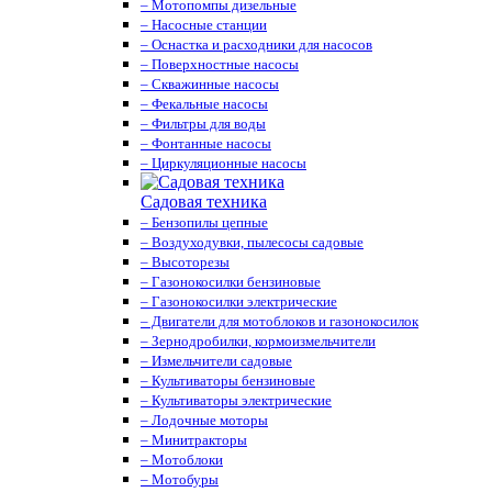
– Мотопомпы дизельные
– Насосные станции
– Оснастка и расходники для насосов
– Поверхностные насосы
– Скважинные насосы
– Фекальные насосы
– Фильтры для воды
– Фонтанные насосы
– Циркуляционные насосы
Садовая техника
– Бензопилы цепные
– Воздуходувки, пылесосы садовые
– Высоторезы
– Газонокосилки бензиновые
– Газонокосилки электрические
– Двигатели для мотоблоков и газонокосилок
– Зернодробилки, кормоизмельчители
– Измельчители садовые
– Культиваторы бензиновые
– Культиваторы электрические
– Лодочные моторы
– Минитракторы
– Мотоблоки
– Мотобуры