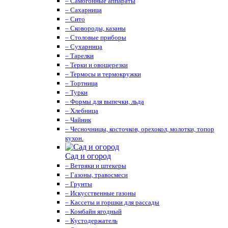
– Самогонные аппараты
– Сахарница
– Сито
– Сковороды, казаны
– Столовые приборы
– Сухарница
– Тарелки
– Терки и овощерезки
– Термосы и термокружки
– Тортница
– Турки
– Формы для выпечки, льда
– Хлебница
– Чайник
– Чесночницы, косточков, орехокол, молотки, топор
кухон.
Сад и огород
– Ветряки и штекеры
– Газоны, травосмеси
– Грунты
– Искусственные газоны
– Кассеты и горшки для рассады
– Комбайн ягодный
– Кустодержатель