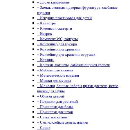
– Доски гладильные
– Замки, оконная и дверная фурнитура, скобяные
изделия
– Игрушка пластиковая для детей
– Канистра
– Клеенки и скатерти
– Коврик
– Комплект WC, вантузы
– Контейнер для мусора
– Контейнер для хранения
– Контейнер для хранения игрушек
– Корзина
– Крючки, магниты, cамоклеющийся крепеж
– Мебель пластиковая
– Металлические изделия
– Мешки для мусора
– Мочалки, банные наборы,щетки для тела, пемза,
шапки для сауны
– Обивка дверей
– Подвязки для растений
– Прищепки для белья
– Прищепки для штор
– Сетка москитная
– Скотч, клейкие ленты, пленки
– Совок